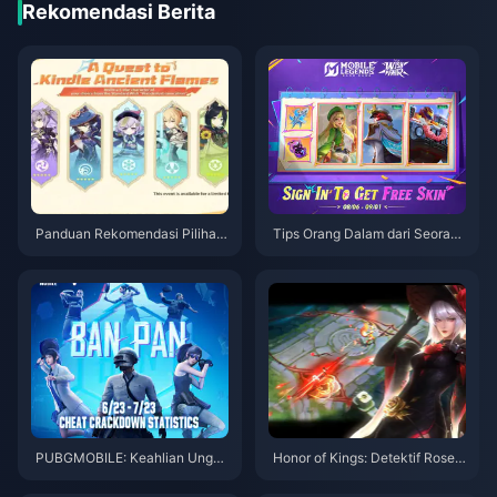
Rekomendasi Berita
Panduan Rekomendasi Pilihan
Tips Orang Dalam dari Seorang
Bintang 5 Versi Genshin Impact
Veteran: Strategi Event Wish F
6.0
air dan Pendakian Hero di MLB
B
PUBGMOBILE: Keahlian Unggu
Honor of Kings: Detektif Rose J
l dalam Pembersihan BanPan
ing & Gerakan Meta Baru