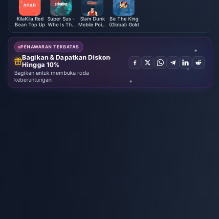
KilaKila Red
Super Sus -
Slam Dunk
Be The King
Bean Top Up
Who Is The
Mobile Point
(Global) Gold
Impostor
(Global)
Golden Star
PENAWARAN TERBATAS
Bagikan & Dapatkan Diskon
Hingga 10%
Bagikan untuk membuka roda
keberuntungan.