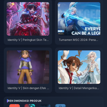
Identity V | Peringkat Skin Terb
Turnamen MSC 2024: Penawa
atas Kedua Tercepat: Siapa ya
ran, Skin, dan Karnaval yang T
ng Mendapatkan Skin Terbata
ak Boleh Dilewatkan
s Kedua Mereka dengan Paling
Cepat?
Identity V | Skin dengan Efek K
Identity V | Detail Mengerikan
eterampilan Bawaan — Tidak
Tersembunyi di PV Acara Musi
Perlu Aksesori!
m Panas – Lingkaran Tak Beruj
ung Teror!
REKOMENDASI PRODUK