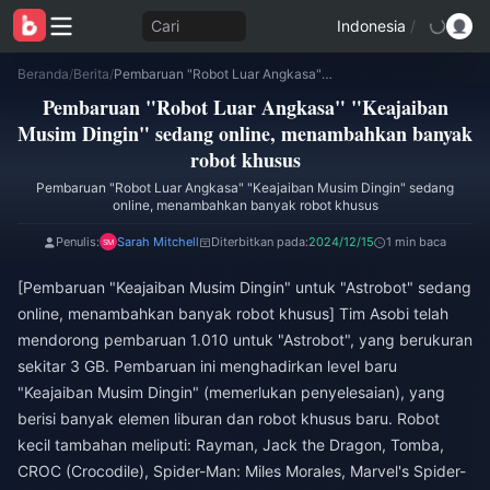
Cari
Indonesia
/
Beranda
/
Berita
/
Pembaruan "Robot Luar Angkasa" "Keajaiban Musim Dingin" sedang online, menambahkan banyak robot khusus
Pembaruan "Robot Luar Angkasa" "Keajaiban
Musim Dingin" sedang online, menambahkan banyak
robot khusus
Pembaruan "Robot Luar Angkasa" "Keajaiban Musim Dingin" sedang
online, menambahkan banyak robot khusus
Penulis:
Sarah Mitchell
Diterbitkan pada:
2024/12/15
1 min baca
[Pembaruan "Keajaiban Musim Dingin" untuk "Astrobot" sedang
online, menambahkan banyak robot khusus] Tim Asobi telah
mendorong pembaruan 1.010 untuk "Astrobot", yang berukuran
sekitar 3 GB. Pembaruan ini menghadirkan level baru
"Keajaiban Musim Dingin" (memerlukan penyelesaian), yang
berisi banyak elemen liburan dan robot khusus baru. Robot
kecil tambahan meliputi: Rayman, Jack the Dragon, Tomba,
CROC (Crocodile), Spider-Man: Miles Morales, Marvel's Spider-