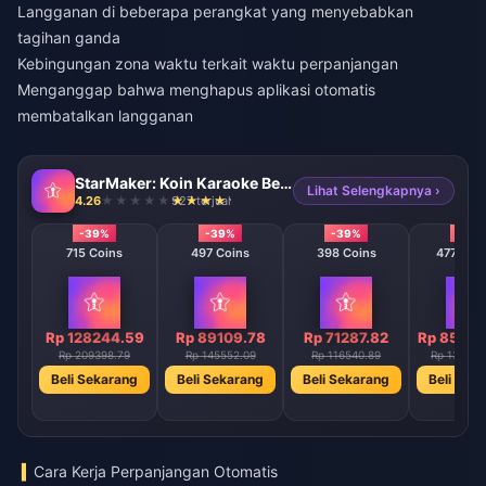
Langganan di beberapa perangkat yang menyebabkan
tagihan ganda
Kebingungan zona waktu terkait waktu perpanjangan
Menganggap bahwa menghapus aplikasi otomatis
membatalkan langganan
StarMaker: Koin Karaoke Bernyanyi
Lihat Selengkapnya ›
4.26
927 terjual
-39%
-39%
-39%
-39
715 Coins
497 Coins
398 Coins
47746 C
Rp 128244.59
Rp 89109.78
Rp 71287.82
Rp 85606
Rp 209398.79
Rp 145552.09
Rp 116540.89
Rp 139823
Beli Sekarang
Beli Sekarang
Beli Sekarang
Beli Sek
Cara Kerja Perpanjangan Otomatis