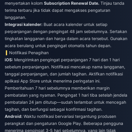
menyertakan kolom
Subscription Renewal Date.
Tinjau tanda
terima terbaru jika tidak dapat mengakses pengaturan
langganan.
Integrasi kalender:
Buat acara kalender untuk setiap
perpanjangan dengan pengingat 48 jam sebelumnya. Sertakan
tingkatan langganan dan harga dalam acara tersebut. Gunakan
acara berulang untuk pengingat otomatis tahun depan.
Notifikasi Penagihan
iOS:
Mengirimkan pengingat perpanjangan 7 hari dan 1 hari
sebelum perpanjangan. Notifikasi mencakup nama langganan,
tanggal perpanjangan, dan jumlah tagihan. Aktifkan notifikasi
aplikasi App Store untuk menerima peringatan ini.
Pemberitahuan 7 hari sebelumnya memberikan margin
pembatalan yang nyaman. Pengingat 1 hari tiba setelah jendela
pembatalan 24 jam ditutup—sudah terlambat untuk mencegah
tagihan, dan berfungsi sebagai konfirmasi tagihan.
Android:
Waktu notifikasi bervariasi tergantung produsen
perangkat dan pengaturan Google Play. Beberapa pengguna
menerima pengingat 3-5 hari sebelumnya, yang lain tidak