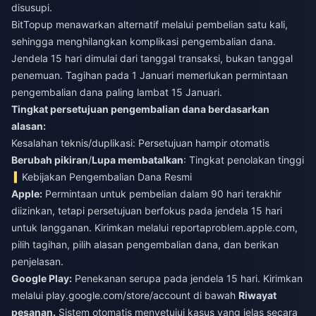
disusupi.
BitTopup
menawarkan alternatif melalui pembelian satu kali,
sehingga menghilangkan komplikasi pengembalian dana.
Jendela 15 hari dimulai dari tanggal transaksi, bukan tanggal
penemuan. Tagihan pada 1 Januari memerlukan permintaan
pengembalian dana paling lambat 15 Januari.
Tingkat persetujuan pengembalian dana berdasarkan
alasan:
Kesalahan teknis/duplikasi: Persetujuan hampir otomatis
Berubah pikiran
/
Lupa membatalkan
: Tingkat penolakan tinggi
Kebijakan Pengembalian Dana Resmi
Apple:
Permintaan untuk pembelian dalam 90 hari terakhir
diizinkan, tetapi persetujuan berfokus pada jendela 15 hari
untuk langganan. Kirimkan melalui reportaproblem.apple.com,
pilih tagihan, pilih alasan pengembalian dana, dan berikan
penjelasan.
Google Play:
Penekanan serupa pada jendela 15 hari. Kirimkan
melalui play.google.com/store/account di bawah
Riwayat
pesanan.
Sistem otomatis menyetujui kasus yang jelas secara