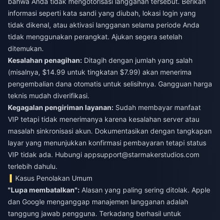
bahwa Anda tidak mengotorisasi langganan tersebut. Berikan
informasi seperti kata sandi yang diubah, lokasi login yang
tidak dikenal, atau aktivasi langganan selama periode Anda
tidak menggunakan perangkat. Ajukan segera setelah
ditemukan.
Kesalahan penagihan:
Ditagih dengan jumlah yang salah
(misalnya, $14.99 untuk tingkatan $7.99) akan menerima
pengembalian dana otomatis untuk selisihnya. Gangguan harga
teknis mudah diverifikasi.
Kegagalan pengiriman layanan:
Sudah membayar manfaat
VIP tetapi tidak menerimanya karena kesalahan server atau
masalah sinkronisasi akun. Dokumentasikan dengan tangkapan
layar yang menunjukkan konfirmasi pembayaran tetapi status
VIP tidak ada. Hubungi
appsupport@starmakerstudios.com
terlebih dahulu.
Kasus Penolakan Umum
"Lupa membatalkan":
Alasan yang paling sering ditolak. Apple
dan Google menganggap manajemen langganan adalah
tanggung jawab pengguna. Terkadang berhasil untuk