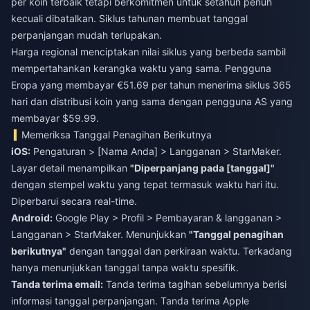
per koin terbaik tetapi berkomitmen untuk setahun penuh
kecuali dibatalkan. Siklus tahunan membuat tanggal
perpanjangan mudah terlupakan.
Harga regional menciptakan nilai siklus yang berbeda sambil
mempertahankan kerangka waktu yang sama. Pengguna
Eropa yang membayar €51.69 per tahun menerima siklus 365
hari dan distribusi koin yang sama dengan pengguna AS yang
membayar $59.99.
Memeriksa Tanggal Penagihan Berikutnya
iOS:
Pengaturan > [Nama Anda] > Langganan > StarMaker.
Layar detail menampilkan
"Diperpanjang pada [tanggal]"
dengan stempel waktu yang tepat termasuk waktu hari itu.
Diperbarui secara real-time.
Android:
Google Play > Profil > Pembayaran & langganan >
Langganan > StarMaker. Menunjukkan
"Tanggal penagihan
berikutnya"
dengan tanggal dan perkiraan waktu. Terkadang
hanya menunjukkan tanggal tanpa waktu spesifik.
Tanda terima email:
Tanda terima tagihan sebelumnya berisi
informasi tanggal perpanjangan. Tanda terima Apple