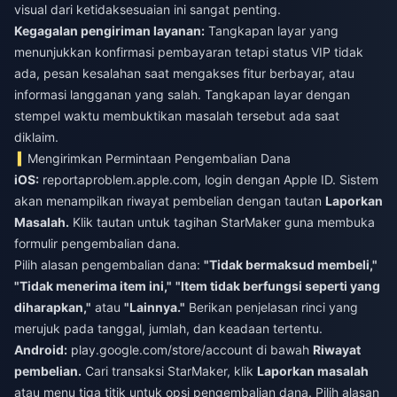
visual dari ketidaksesuaian ini sangat penting.
Kegagalan pengiriman layanan:
Tangkapan layar yang
menunjukkan konfirmasi pembayaran tetapi status VIP tidak
ada, pesan kesalahan saat mengakses fitur berbayar, atau
informasi langganan yang salah. Tangkapan layar dengan
stempel waktu membuktikan masalah tersebut ada saat
diklaim.
Mengirimkan Permintaan Pengembalian Dana
iOS:
reportaproblem.apple.com, login dengan Apple ID. Sistem
akan menampilkan riwayat pembelian dengan tautan
Laporkan
Masalah.
Klik tautan untuk tagihan StarMaker guna membuka
formulir pengembalian dana.
Pilih alasan pengembalian dana:
"Tidak bermaksud membeli,"
"Tidak menerima item ini,"
"Item tidak berfungsi seperti yang
diharapkan,"
atau
"Lainnya."
Berikan penjelasan rinci yang
merujuk pada tanggal, jumlah, dan keadaan tertentu.
Android:
play.google.com/store/account di bawah
Riwayat
pembelian.
Cari transaksi StarMaker, klik
Laporkan masalah
atau menu tiga titik untuk opsi pengembalian dana. Pilih alasan