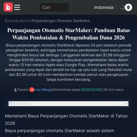
Cari
Indonesia
/
Beranda
/
Berita
/
Perpanjangan Otomatis StarMaker: Panduan Batas Waktu Pembatalan & Pengembalian Dana 2026
Perpanjangan Otomatis StarMaker: Panduan Batas
Waktu Pembatalan & Pengembalian Dana 2026
Biaya perpanjangan otomatis StarMaker diproses 24 jam sebelum periode
penagihan berakhir, sehingga memerlukan pembatalan tepat waktu untuk
menghindari biaya tak terduga. Langganan berkisar dari $1,99 mingguan
hingga $59.99 tahunan, dengan kelayakan pengembalian dana dalam
waktu 15 hari melalui Apple atau Google Play. Memahami batas waktu
pembatalan yang tepat dan beralih ke top-up satu kali yang fleksibel mulai
dari $0,99 untuk 60 koin memberikan kendali penuh atas pengeluaran
tanpa komitmen berulang.
Penulis:
Lisa Wang
Diterbitkan pada:
2026/02/08
30 min baca
Daftar Isi
Memahami Biaya Perpanjangan Otomatis StarMaker di Tahun
2026
Biaya perpanjangan otomatis StarMaker adalah sistem