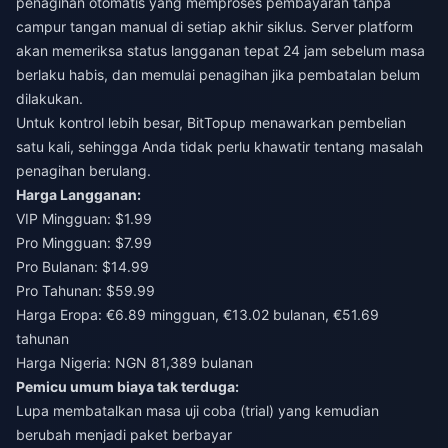
penagihan otomatis yang memproses pembayaran tanpa
campur tangan manual di setiap akhir siklus. Server platform
akan memeriksa status langganan tepat 24 jam sebelum masa
berlaku habis, dan memulai penagihan jika pembatalan belum
dilakukan.
Untuk kontrol lebih besar,
BitTopup
menawarkan pembelian
satu kali, sehingga Anda tidak perlu khawatir tentang masalah
penagihan berulang.
Harga Langganan:
VIP Mingguan: $1.99
Pro Mingguan: $7.99
Pro Bulanan: $14.99
Pro Tahunan: $59.99
Harga Eropa: €6.89 mingguan, €13.02 bulanan, €51.69
tahunan
Harga Nigeria: NGN 81,389 bulanan
Pemicu umum biaya tak terduga:
Lupa membatalkan masa uji coba (trial) yang kemudian
berubah menjadi paket berbayar