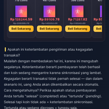
715 Coins
497 Coins
398 Coins
47746 C
Rp 128244.59
Rp 89109.78
Rp 71287.82
Rp 85606
Rp 209398.79
Rp 145552.09
Rp 116540.89
Rp 139823
Beli Sekarang
Beli Sekarang
Beli Sekarang
Beli Sek
Apakah ini keterlambatan pengiriman atau kegagalan
transaksi?
Mulailah dengan membedakan hal ini, karena ini mengubah
segalanya.
Keterlambatan
berarti pembayaran telah berhasil
dan koin sedang mengantre karena sinkronisasi yang lambat.
Kegagalan
berarti transaksi tidak pernah selesai — dan dalam
skenario ini, uang Anda akan dikembalikan secara otomatis.
Cara mengetahuinya? Periksa apakah status pembayaran
Anda tertulis "selesai" (
completed
) atau "tertunda" (
pending
).
Selesai tapi koin tidak ada = keterlambatan sinkronisasi.
Tertunda atau sedang diproses = tunggu saja.