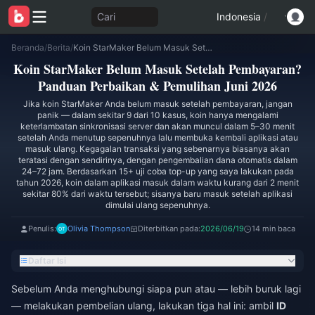
Cari
Indonesia
/
Beranda
/
Berita
/
Koin StarMaker Belum Masuk Setelah Pembayaran? Panduan Perbaikan & Pemulihan Juni 2026
Koin StarMaker Belum Masuk Setelah Pembayaran?
Panduan Perbaikan & Pemulihan Juni 2026
Jika koin StarMaker Anda belum masuk setelah pembayaran, jangan
panik — dalam sekitar 9 dari 10 kasus, koin hanya mengalami
keterlambatan sinkronisasi server dan akan muncul dalam 5–30 menit
setelah Anda menutup sepenuhnya lalu membuka kembali aplikasi atau
masuk ulang. Kegagalan transaksi yang sebenarnya biasanya akan
teratasi dengan sendirinya, dengan pengembalian dana otomatis dalam
24–72 jam. Berdasarkan 15+ uji coba top-up yang saya lakukan pada
tahun 2026, koin dalam aplikasi masuk dalam waktu kurang dari 2 menit
sekitar 80% dari waktu tersebut; sisanya baru masuk setelah aplikasi
dimulai ulang sepenuhnya.
Penulis:
Olivia Thompson
Diterbitkan pada:
2026/06/19
14 min baca
Daftar Isi
Sebelum Anda menghubungi siapa pun atau — lebih buruk lagi
— melakukan pembelian ulang, lakukan tiga hal ini: ambil
ID