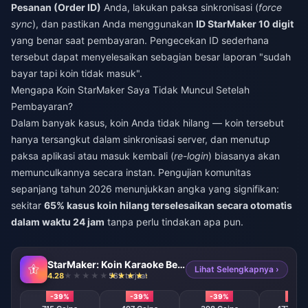
Pesanan (Order ID)
Anda, lakukan paksa sinkronisasi (
force
sync
), dan pastikan Anda menggunakan
ID StarMaker 10 digit
yang benar saat pembayaran. Pengecekan ID sederhana
tersebut dapat menyelesaikan sebagian besar laporan "sudah
bayar tapi koin tidak masuk".
Mengapa Koin StarMaker Saya Tidak Muncul Setelah
Pembayaran?
Dalam banyak kasus, koin Anda tidak hilang — koin tersebut
hanya tersangkut dalam sinkronisasi server, dan menutup
paksa aplikasi atau masuk kembali (
re-login
) biasanya akan
memunculkannya secara instan. Pengujian komunitas
sepanjang tahun 2026 menunjukkan angka yang signifikan:
sekitar
65% kasus koin hilang terselesaikan secara otomatis
dalam waktu 24 jam
tanpa perlu tindakan apa pun.
StarMaker: Koin Karaoke Bernyanyi
Lihat Selengkapnya ›
4.28
589 terjual
-39%
-39%
-39%
-39