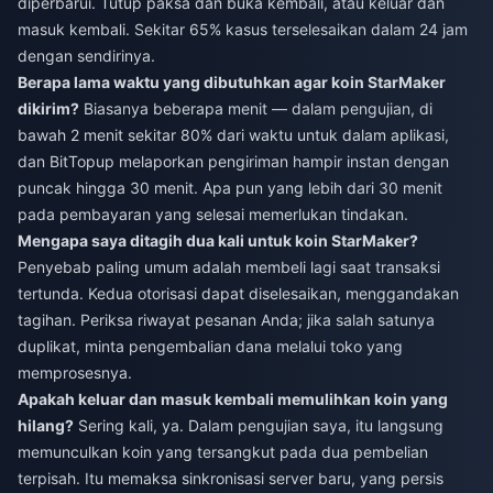
diperbarui. Tutup paksa dan buka kembali, atau keluar dan
masuk kembali. Sekitar 65% kasus terselesaikan dalam 24 jam
dengan sendirinya.
Berapa lama waktu yang dibutuhkan agar koin StarMaker
dikirim?
Biasanya beberapa menit — dalam pengujian, di
bawah 2 menit sekitar 80% dari waktu untuk dalam aplikasi,
dan BitTopup melaporkan pengiriman hampir instan dengan
puncak hingga 30 menit. Apa pun yang lebih dari 30 menit
pada pembayaran yang selesai memerlukan tindakan.
Mengapa saya ditagih dua kali untuk koin StarMaker?
Penyebab paling umum adalah membeli lagi saat transaksi
tertunda. Kedua otorisasi dapat diselesaikan, menggandakan
tagihan. Periksa riwayat pesanan Anda; jika salah satunya
duplikat, minta pengembalian dana melalui toko yang
memprosesnya.
Apakah keluar dan masuk kembali memulihkan koin yang
hilang?
Sering kali, ya. Dalam pengujian saya, itu langsung
memunculkan koin yang tersangkut pada dua pembelian
terpisah. Itu memaksa sinkronisasi server baru, yang persis