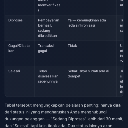
memverifikas
ulan
i
Diproses
Pembayaran
Ya — kemungkinan ada
Tutu
berhasil,
jeda sinkronisasi
masu
sedang
sega
dikreditkan
Gagal/Dibatal
Transaksi
Tidak
Uang
kan
gagal
otom
kemb
24–7
Selesai
Telah
Seharusnya sudah ada di
Jika
diselesaikan
dompet
sink
sepenuhnya
ulang
hubu
duk
Tabel tersebut mengungkapkan pelajaran penting: hanya
dua
dari status ini yang mengharuskan Anda menghubungi
dukungan pelanggan — "Sedang Diproses" lebih dari 30 menit,
dan "Selesai" tapi koin tidak ada. Dua status lainnya akan