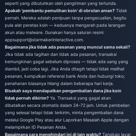
seperti yang dibutuhkan oleh pengiriman yang tertunda.
Apakah 'pembantu pemulihan koin' di obrolan aman?
Tidak
pernah. Mereka adalah penipuan tanpa pengecualian, begitu
pula alat peretas koin — keduanya mengarah pada larangan
akun atau malware. Gunakan hanya saluran resmi:
appsupport@starmakerinteractive.com
.
Bagaimana jika tidak ada pesanan yang muncul sama sekali?
Jika tidak ada tagihan dan tidak ada pesanan, transaksi
kemungkinan gagal sebelum diproses — tidak ada uang yang
diambil, jadi coba lagi. Jika Anda ditagih tetapi tidak melihat
pesanan, kumpulkan referensi bank Anda dan hubungi toko;
penahanan biasanya hilang dalam beberapa hari kerja.
Bisakah saya mendapatkan pengembalian dana jika koin
tidak pernah dikirim?
Ya. Transaksi yang gagal akan
dibatalkan secara otomatis dalam 24–72 jam. Untuk pembelian
yang selesai tetapi tidak terkirim, minta pengembalian dana
melalui Google Play atau alur Laporkan Masalah Apple dengan
melampirkan ID Pesanan Anda.
Bagaimana cara menghindari ini di lain waktu?
Tangkap layar