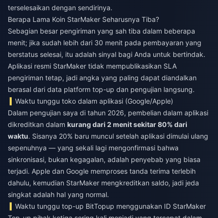
terselesaikan dengan sendirinya.
Berapa Lama Koin StarMaker Seharusnya Tiba?
Sebagian besar pengiriman yang sah tiba dalam beberapa
menit; jika sudah lebih dari 30 menit pada pembayaran yang
berstatus selesai, itu adalah sinyal bagi Anda untuk bertindak.
Aplikasi resmi StarMaker tidak mempublikasikan SLA
pengiriman tetap, jadi angka yang paling dapat diandalkan
berasal dari data platform top-up dan pengujian langsung.
Waktu tunggu toko dalam aplikasi (Google/Apple)
Dalam pengujian saya di tahun 2026, pembelian dalam aplikasi
dikreditkan dalam
kurang dari 2 menit sekitar 80% dari
waktu
. Sisanya 20% baru muncul setelah aplikasi dimulai ulang
sepenuhnya — yang sekali lagi mengonfirmasi bahwa
sinkronisasi, bukan kegagalan, adalah penyebab yang biasa
terjadi. Apple dan Google memproses tanda terima terlebih
dahulu, kemudian StarMaker mengkreditkan saldo, jadi jeda
singkat adalah hal yang normal.
Waktu tunggu top-up BitTopup menggunakan ID StarMaker
Top-up pihak ketiga sering kali menjadi yang tercepat dalam