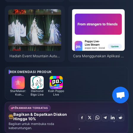
Apakah Promo Dobel $91.43 B
ntuk Kolaborasi Naruto Shippu
enar-Benar Layak?
den (Juli 2026): Biaya, Paket T
erbaik & Top-Up Aman
Hadiah Event Mountain Autum
Cara Menggunakan Aplikasi P
n Where Winds Meet Juli 2026:
oppo Live: Panduan Lengkap P
Daftar Lengkap, Mata Uang, &
emula | Juli 2026
Prioritas
REKOMENDASI PRODUK
StarMaker:
Diamond
Koin Poppo
Koin
Bigo Live
Live
Karaoke
Bernyanyi
PENAWARAN TERBATAS
Bagikan & Dapatkan Diskon
Hingga 10%
Bagikan untuk membuka roda
keberuntungan.