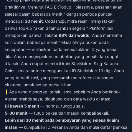
praktiknya. Menurut FAQ BitTopup, "biasanya, pesanan akan
selesai dalam beberapa menit," dengan periode puncak
mencapai
30 menit
. Codashop, mitra resmi, menyatakan
bahwa top-up "akan ditambahkan segera." Platform lain
melaporkan bahwa "sekitar
98% dari waktu
, Anda menerima
koin dalam beberapa menit." Masalahnya bukan pada
kecepatan — melainkan pada memasukkan ID yang benar.
Jika Anda menginginkan pembelian yang bersih dan dapat
dilacak, Anda dapat
membeli koin StarMaker: Sing Karaoke
Coins secara online
menggunakan ID StarMaker 10 digit Anda
yang terverifikasi, yang memudahkan referensi pesanan
eksternal untuk setiap perselisihan.
Apa yang dianggap 'terlalu lama' sebelum Anda bertindak
Aturan praktis saya, didukung oleh data waktu di atas:
Di bawah 5 menit
— normal, tunggu saja.
5–30 menit
— tutup paksa dan masuk kembali sekali.
Lebih dari 30 menit pada pembayaran yang selesai/klaim
instan
— kumpulkan ID Pesanan Anda dan mulai daftar periksa