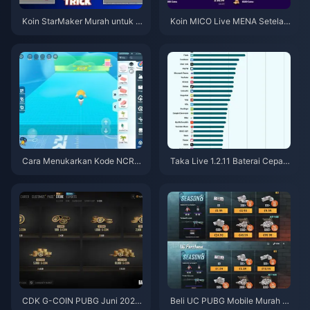
Koin StarMaker Murah untuk A
Koin MICO Live MENA Setelah
udisi SupernovaX 2026 (Disko
v5.2: Penawaran Termurah 20
n 12-23%)
26
Cara Menukarkan Kode NCRC
Taka Live 1.2.11 Baterai Cepat
KYT8EF untuk Eggy Coins Grat
Boros Setelah Pembaruan Juli
is (Agu 2026)
2026? Penyebab dan Cara Me
ngatasinya
CDK G-COIN PUBG Juni 2026:
Beli UC PUBG Mobile Murah u