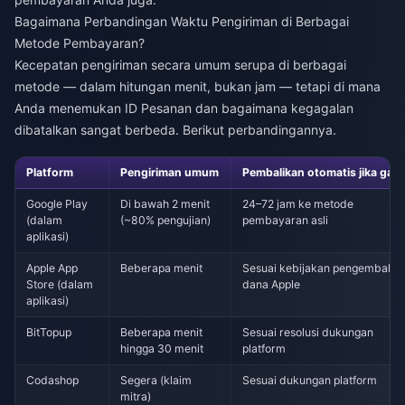
Bagaimana Perbandingan Waktu Pengiriman di Berbagai
Metode Pembayaran?
Kecepatan pengiriman secara umum serupa di berbagai
metode — dalam hitungan menit, bukan jam — tetapi di mana
Anda menemukan ID Pesanan dan bagaimana kegagalan
dibatalkan sangat berbeda. Berikut perbandingannya.
Platform
Pengiriman umum
Pembalikan otomatis jika gaga
Google Play
Di bawah 2 menit
24–72 jam ke metode
(dalam
(~80% pengujian)
pembayaran asli
aplikasi)
Apple App
Beberapa menit
Sesuai kebijakan pengembalia
Store (dalam
dana Apple
aplikasi)
BitTopup
Beberapa menit
Sesuai resolusi dukungan
hingga 30 menit
platform
Codashop
Segera (klaim
Sesuai dukungan platform
mitra)