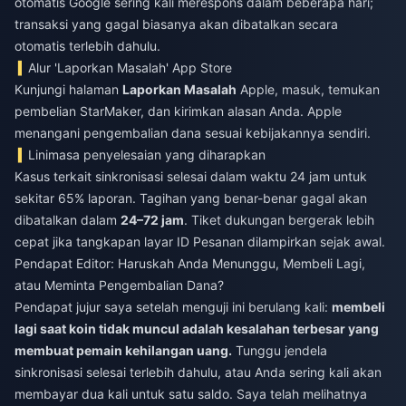
otomatis Google sering kali merespons dalam beberapa hari;
transaksi yang gagal biasanya akan dibatalkan secara
otomatis terlebih dahulu.
Alur 'Laporkan Masalah' App Store
Kunjungi halaman
Laporkan Masalah
Apple, masuk, temukan
pembelian StarMaker, dan kirimkan alasan Anda. Apple
menangani pengembalian dana sesuai kebijakannya sendiri.
Linimasa penyelesaian yang diharapkan
Kasus terkait sinkronisasi selesai dalam waktu 24 jam untuk
sekitar 65% laporan. Tagihan yang benar-benar gagal akan
dibatalkan dalam
24–72 jam
. Tiket dukungan bergerak lebih
cepat jika tangkapan layar ID Pesanan dilampirkan sejak awal.
Pendapat Editor: Haruskah Anda Menunggu, Membeli Lagi,
atau Meminta Pengembalian Dana?
Pendapat jujur saya setelah menguji ini berulang kali:
membeli
lagi saat koin tidak muncul adalah kesalahan terbesar yang
membuat pemain kehilangan uang.
Tunggu jendela
sinkronisasi selesai terlebih dahulu, atau Anda sering kali akan
membayar dua kali untuk satu saldo. Saya telah melihatnya