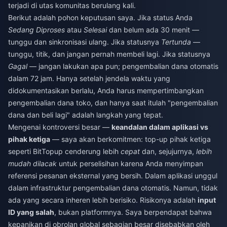
terjadi di utas komunitas berulang kali.
Berikut adalah pohon keputusan saya. Jika status Anda
Sedang Diproses
atau
Selesai
dan belum ada 30 menit —
tunggu dan sinkronisasi ulang. Jika statusnya
Tertunda
—
tunggu, titik, dan jangan pernah membeli lagi. Jika statusnya
Gagal
— jangan lakukan apa pun; pengembalian dana otomatis
dalam 72 jam. Hanya setelah jendela waktu yang
didokumentasikan berlalu, Anda harus mempertimbangkan
pengembalian dana toko, dan hanya saat itulah "pengembalian
dana dan beli lagi" adalah langkah yang tepat.
Mengenai kontroversi besar —
keandalan dalam aplikasi vs
pihak ketiga
— saya akan berkomitmen: top-up pihak ketiga
seperti BitTopup cenderung lebih
cepat
dan, sejujurnya,
lebih
mudah dilacak
untuk perselisihan karena Anda menyimpan
referensi pesanan eksternal yang bersih. Dalam aplikasi unggul
dalam infrastruktur pengembalian dana otomatis. Namun, tidak
ada yang secara inheren lebih berisiko. Risikonya adalah
input
ID yang salah
, bukan platformnya. Saya berpendapat bahwa
kepanikan di obrolan global sebagian besar disebabkan oleh