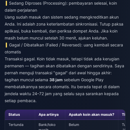
Sedang Diproses (Processing): pembayaran selesai, koin
dalam perjalanan
Uang sudah masuk dan sistem sedang mengkreditkan akun
Anda. Ini adalah zona keterlambatan sinkronisasi. Tutup paksa
aplikasi, buka kembali, dan periksa dompet Anda. Jika koin
masih belum muncul setelah 30 menit, ajukan keluhan.
Gagal / Dibatalkan (Failed / Reversed): uang kembali secara
otomatis
Transaksi gagal. Koin tidak masuk, tetapi tidak ada kerugian
permanen — tagihan akan dibatalkan dengan sendirinya. Saya
pernah menguji transaksi "gagal" dari awal hingga akhir:
tagihan muncul selama
38 jam
sebelum Google Play
membatalkannya secara otomatis. Itu berada tepat di dalam
jendela waktu 24–72 jam yang selalu saya sarankan kepada
setiap pembaca.
Status
Apa artinya
Apakah koin akan masuk?
Tin
Tertunda
Bank/toko
Belum
Tung
masih
JANG