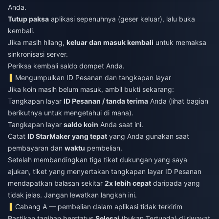
Anda.
Tutup paksa
aplikasi sepenuhnya (geser keluar), lalu buka
kembali.
Jika masih hilang,
keluar dan masuk kembali
untuk memaksa
sinkronisasi server.
Periksa kembali saldo dompet Anda.
Mengumpulkan ID Pesanan dan tangkapan layar
Jika koin masih belum masuk, ambil bukti sekarang:
Tangkapan layar
ID Pesanan / tanda terima
Anda (lihat bagian
berikutnya untuk mengetahui di mana).
Tangkapan layar
saldo koin
Anda saat ini.
Catat
ID StarMaker yang tepat
yang Anda gunakan saat
pembayaran dan
waktu
pembelian.
Setelah membandingkan tiga tiket dukungan yang saya
ajukan, tiket yang menyertakan tangkapan layar ID Pesanan
mendapatkan balasan sekitar
2x lebih cepat
daripada yang
tidak jelas. Jangan lewatkan langkah ini.
Cabang A — pembelian dalam aplikasi tidak terkirim
Pastikan tagihan berstatus
Selesai
(bukan Tertunda) di riwayat