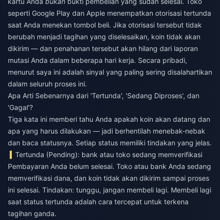
kartu Anda
bukan
bukti pembelian yang sudah selesai. Toko
seperti Google Play dan Apple menempatkan otorisasi tertunda
saat Anda menekan tombol beli. Jika otorisasi tersebut tidak
berubah menjadi tagihan yang diselesaikan, koin tidak akan
dikirim — dan penahanan tersebut akan hilang dari laporan
mutasi Anda dalam beberapa hari kerja. Secara pribadi,
menurut saya ini adalah sinyal yang paling sering disalahartikan
dalam seluruh proses ini.
Apa Arti Sebenarnya dari 'Tertunda', 'Sedang Diproses', dan
'Gagal'?
Tiga kata ini memberi tahu Anda apakah koin akan datang dan
apa yang harus dilakukan — jadi berhentilah menebak-nebak
dan baca statusnya. Setiap status memiliki tindakan yang jelas.
Tertunda (Pending): bank atau toko sedang memverifikasi
Pembayaran Anda belum selesai. Toko atau bank Anda sedang
memverifikasi dana, dan koin tidak akan dikirim sampai proses
ini selesai. Tindakan: tunggu, jangan membeli lagi. Membeli lagi
saat status tertunda adalah cara tercepat untuk terkena
tagihan ganda.