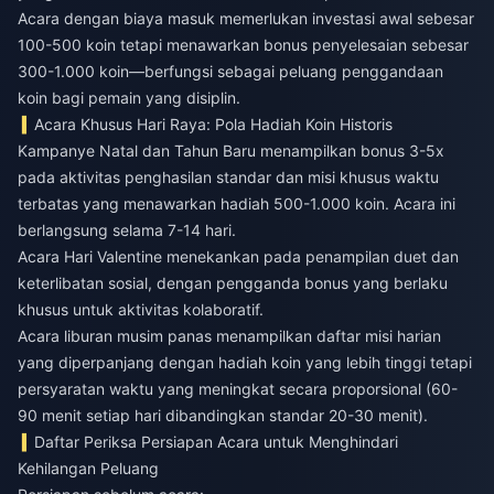
Acara dengan biaya masuk memerlukan investasi awal sebesar
100-500 koin tetapi menawarkan bonus penyelesaian sebesar
300-1.000 koin—berfungsi sebagai peluang penggandaan
koin bagi pemain yang disiplin.
Acara Khusus Hari Raya: Pola Hadiah Koin Historis
Kampanye Natal dan Tahun Baru menampilkan bonus 3-5x
pada aktivitas penghasilan standar dan misi khusus waktu
terbatas yang menawarkan hadiah 500-1.000 koin. Acara ini
berlangsung selama 7-14 hari.
Acara Hari Valentine menekankan pada penampilan duet dan
keterlibatan sosial, dengan pengganda bonus yang berlaku
khusus untuk aktivitas kolaboratif.
Acara liburan musim panas menampilkan daftar misi harian
yang diperpanjang dengan hadiah koin yang lebih tinggi tetapi
persyaratan waktu yang meningkat secara proporsional (60-
90 menit setiap hari dibandingkan standar 20-30 menit).
Daftar Periksa Persiapan Acara untuk Menghindari
Kehilangan Peluang