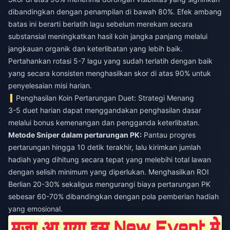
dibandingkan dengan penampilan di bawah 80%. Efek ambang
batas ini berarti berlatih lagu sebelum merekam secara
substansial meningkatkan hasil koin jangka panjang melalui
jangkauan organik dan keterlibatan yang lebih baik.
Pertahankan rotasi 5-7 lagu yang sudah terlatih dengan baik
yang secara konsisten menghasilkan skor di atas 90% untuk
penyelesaian misi harian.
Penghasilan Koin Pertarungan Duet: Strategi Menang
3-5 duet harian dapat menggandakan penghasilan dasar
melalui bonus kemenangan dan pengganda keterlibatan.
Metode Sniper dalam pertarungan PK:
Pantau progres
pertarungan hingga 10 detik terakhir, lalu kirimkan jumlah
hadiah yang dihitung secara tepat yang melebihi total lawan
dengan selisih minimum yang diperlukan. Menghasilkan ROI
Berlian 20-30% sekaligus mengurangi biaya pertarungan PK
sebesar 60-70% dibandingkan dengan pola pemberian hadiah
yang emosional.