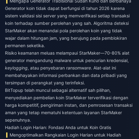
Mengapa Generator Tradisional Sudah Kuno dan Berbahaya
Generator koin tidak dapat berfungsi di tahun 2026 karena
sistem validasi sisi server yang memverifikasi setiap transaksi
koin terhadap sumber perolehan yang sah. Algoritma deteksi
StarMaker akan menandai pola perolehan koin yang tidak
wajar dalam hitungan jam, yang berujung pada pemblokiran
permanen seketika.
Risiko keamanan meluas melampaui StarMaker—70-80% alat
generator mengandung malware untuk pencurian kredensial,
keylogging
, atau penyebaran
ransomware
. Alat-alat ini
membahayakan informasi perbankan dan data pribadi yang
tersimpan di perangkat yang terinfeksi.
BitTopup telah muncul sebagai alternatif sah pilihan,
menyediakan pembelian koin StarMaker terverifikasi dengan
harga kompetitif, pengiriman instan, dan pemrosesan transaksi
aman yang tetap mematuhi ketentuan layanan StarMaker
sepenuhnya.
Hadiah Login Harian: Fondasi Anda untuk Koin Gratis
Mengoptimalkan Rangkaian Login Harian untuk Hadiah