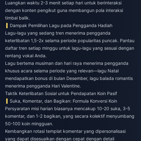
Luangkan waktu 2-3 menit setiap hari untuk berinteraksi
dengan konten pengikut guna membangun pola interaksi
timbal balik.
Dampak Pemilihan Lagu pada Pengganda Hadiah
Lagu-lagu yang sedang tren menerima pengganda
keterlibatan 1,5-2x selama periode popularitas puncak. Pantau
daftar tren setiap minggu untuk lagu-lagu yang sesuai dengan
rentang vokal Anda.
Lagu bertema musiman dan hari raya menerima pengganda
khusus acara selama periode yang relevan—lagu Natal
mendapatkan bonus di bulan Desember, lagu balada romantis
menerima pengganda Hari Valentine.
Taktik Keterlibatan Sosial untuk Pendapatan Koin Pasif
Suka, Komentar, dan Bagikan: Formula Konversi Koin
Persyaratan misi harian biasanya mencakup 10-20 suka, 3-5
komentar, dan 1-2 bagikan, yang secara kolektif menyumbang
50-100 koin mingguan.
Kembangkan rotasi templat komentar yang dipersonalisasi
yang dapat disesuaikan dengan cepat dengan detail