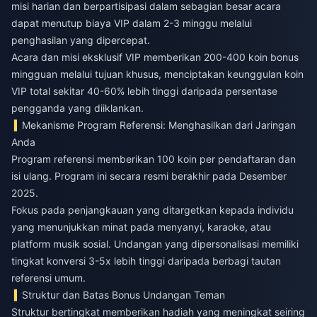
misi harian dan berpartisipasi dalam sebagian besar acara
dapat menutup biaya VIP dalam 2-3 minggu melalui
penghasilan yang dipercepat.
Acara dan misi eksklusif VIP memberikan 200-400 koin bonus
mingguan melalui tujuan khusus, menciptakan keunggulan koin
VIP total sekitar 40-60% lebih tinggi daripada persentase
pengganda yang diiklankan.
Mekanisme Program Referensi: Menghasilkan dari Jaringan
Anda
Program referensi memberikan 100 koin per pendaftaran dan
isi ulang. Program ini secara resmi berakhir pada Desember
2025.
Fokus pada penjangkauan yang ditargetkan kepada individu
yang menunjukkan minat pada menyanyi, karaoke, atau
platform musik sosial. Undangan yang dipersonalisasi memiliki
tingkat konversi 3-5x lebih tinggi daripada berbagi tautan
referensi umum.
Struktur dan Batas Bonus Undangan Teman
Struktur bertingkat memberikan hadiah yang meningkat seiring