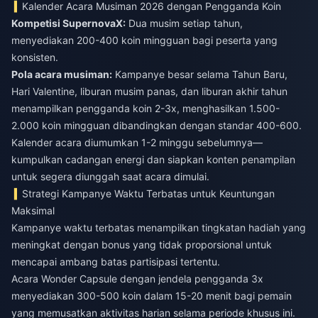
Kalender Acara Musiman 2026 dengan Pengganda Koin
Kompetisi SupernovaX:
Dua musim setiap tahun,
menyediakan 200-400 koin mingguan bagi peserta yang
konsisten.
Pola acara musiman:
Kampanye besar selama Tahun Baru,
Hari Valentine, liburan musim panas, dan liburan akhir tahun
menampilkan pengganda koin 2-3x, menghasilkan 1.500-
2.000 koin mingguan dibandingkan dengan standar 400-600.
Kalender acara diumumkan 1-2 minggu sebelumnya—
kumpulkan cadangan energi dan siapkan konten penampilan
untuk segera diunggah saat acara dimulai.
Strategi Kampanye Waktu Terbatas untuk Keuntungan
Maksimal
Kampanye waktu terbatas menampilkan tingkatan hadiah yang
meningkat dengan bonus yang tidak proporsional untuk
mencapai ambang batas partisipasi tertentu.
Acara Wonder Capsule dengan jendela pengganda 3x
menyediakan 300-500 koin dalam 15-20 menit bagi pemain
yang memusatkan aktivitas harian selama periode khusus ini.