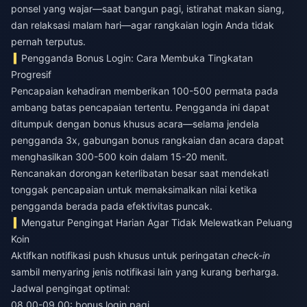
ponsel yang wajar—saat bangun pagi, istirahat makan siang,
dan relaksasi malam hari—agar rangkaian login Anda tidak
pernah terputus.
Pengganda Bonus Login: Cara Membuka Tingkatan
Progresif
Pencapaian kehadiran memberikan 100-500 permata pada
ambang batas pencapaian tertentu. Pengganda ini dapat
ditumpuk dengan bonus khusus acara—selama jendela
pengganda 3x, gabungan bonus rangkaian dan acara dapat
menghasilkan 300-500 koin dalam 15-20 menit.
Rencanakan dorongan keterlibatan besar saat mendekati
tonggak pencapaian untuk memaksimalkan nilai ketika
pengganda berada pada efektivitas puncak.
Mengatur Pengingat Harian Agar Tidak Melewatkan Peluang
Koin
Aktifkan notifikasi push khusus untuk peringatan
check-in
sambil menyaring jenis notifikasi lain yang kurang berharga.
Jadwal pengingat optimal:
08.00-09.00: bonus login pagi