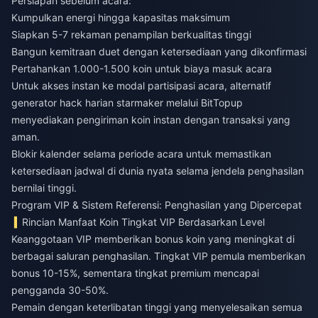
Persiapan sebelum acara:
Kumpulkan energi hingga kapasitas maksimum
Siapkan 5-7 rekaman penampilan berkualitas tinggi
Bangun kemitraan duet dengan ketersediaan yang dikonfirmasi
Pertahankan 1.000-1.500 koin untuk biaya masuk acara
Untuk akses instan ke modal partisipasi acara, alternatif
generator hack harian starmaker
melalui BitTopup
menyediakan pengiriman koin instan dengan transaksi yang
aman.
Blokir kalender selama periode acara untuk memastikan
ketersediaan jadwal di dunia nyata selama jendela penghasilan
bernilai tinggi.
Program VIP & Sistem Referensi: Penghasilan yang Dipercepat
Rincian Manfaat Koin Tingkat VIP Berdasarkan Level
Keanggotaan VIP memberikan bonus koin yang meningkat di
berbagai saluran penghasilan. Tingkat VIP pemula memberikan
bonus 10-15%, sementara tingkat premium mencapai
pengganda 30-50%.
Pemain dengan keterlibatan tinggi yang menyelesaikan semua