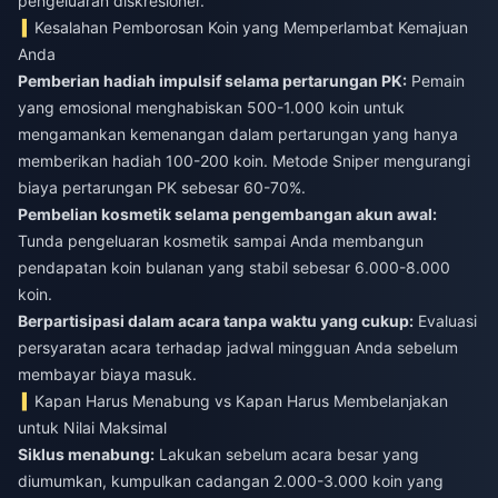
pengeluaran diskresioner.
Kesalahan Pemborosan Koin yang Memperlambat Kemajuan
Anda
Pemberian hadiah impulsif selama pertarungan PK:
Pemain
yang emosional menghabiskan 500-1.000 koin untuk
mengamankan kemenangan dalam pertarungan yang hanya
memberikan hadiah 100-200 koin. Metode Sniper mengurangi
biaya pertarungan PK sebesar 60-70%.
Pembelian kosmetik selama pengembangan akun awal:
Tunda pengeluaran kosmetik sampai Anda membangun
pendapatan koin bulanan yang stabil sebesar 6.000-8.000
koin.
Berpartisipasi dalam acara tanpa waktu yang cukup:
Evaluasi
persyaratan acara terhadap jadwal mingguan Anda sebelum
membayar biaya masuk.
Kapan Harus Menabung vs Kapan Harus Membelanjakan
untuk Nilai Maksimal
Siklus menabung:
Lakukan sebelum acara besar yang
diumumkan, kumpulkan cadangan 2.000-3.000 koin yang