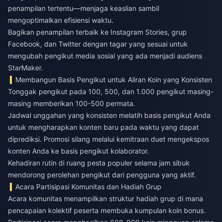
penampilan tertentu—menjaga keaslian sambil
mengoptimalkan efisiensi waktu.
Bagikan penampilan terbaik ke Instagram Stories, grup
Facebook, dan Twitter dengan tagar yang sesuai untuk
mengubah pengikut media sosial yang ada menjadi audiens
StarMaker.
Membangun Basis Pengikut untuk Aliran Koin yang Konsisten
Tonggak pengikut pada 100, 500, dan 1.000 pengikut masing-
masing memberikan 100-500 permata.
Jadwal unggahan yang konsisten melatih basis pengikut Anda
untuk mengharapkan konten baru pada waktu yang dapat
diprediksi. Promosi silang melalui kemitraan duet mengekspos
konten Anda ke basis pengikut kolaborator.
Kehadiran rutin di ruang pesta populer selama jam sibuk
mendorong perolehan pengikut dari pengguna yang aktif.
Acara Partisipasi Komunitas dan Hadiah Grup
Acara komunitas menampilkan struktur hadiah grup di mana
pencapaian kolektif peserta membuka kumpulan koin bonus.