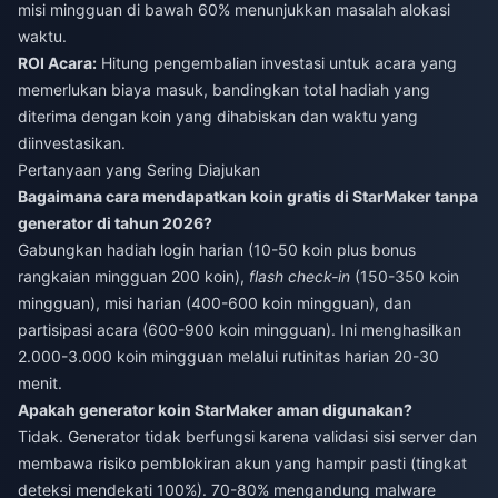
misi mingguan di bawah 60% menunjukkan masalah alokasi
waktu.
ROI Acara:
Hitung pengembalian investasi untuk acara yang
memerlukan biaya masuk, bandingkan total hadiah yang
diterima dengan koin yang dihabiskan dan waktu yang
diinvestasikan.
Pertanyaan yang Sering Diajukan
Bagaimana cara mendapatkan koin gratis di StarMaker tanpa
generator di tahun 2026?
Gabungkan hadiah login harian (10-50 koin plus bonus
rangkaian mingguan 200 koin),
flash check-in
(150-350 koin
mingguan), misi harian (400-600 koin mingguan), dan
partisipasi acara (600-900 koin mingguan). Ini menghasilkan
2.000-3.000 koin mingguan melalui rutinitas harian 20-30
menit.
Apakah generator koin StarMaker aman digunakan?
Tidak. Generator tidak berfungsi karena validasi sisi server dan
membawa risiko pemblokiran akun yang hampir pasti (tingkat
deteksi mendekati 100%). 70-80% mengandung malware