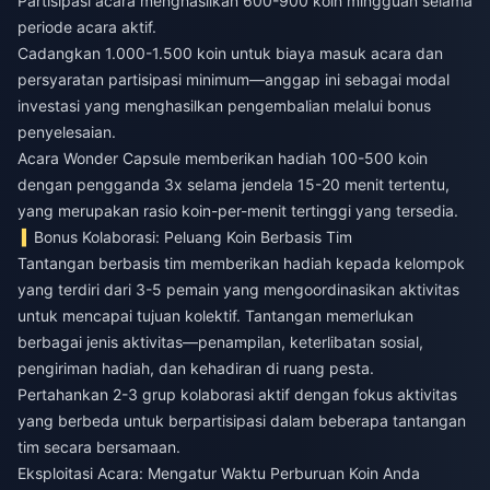
Partisipasi acara menghasilkan 600-900 koin mingguan selama
periode acara aktif.
Cadangkan 1.000-1.500 koin untuk biaya masuk acara dan
persyaratan partisipasi minimum—anggap ini sebagai modal
investasi yang menghasilkan pengembalian melalui bonus
penyelesaian.
Acara Wonder Capsule memberikan hadiah 100-500 koin
dengan pengganda 3x selama jendela 15-20 menit tertentu,
yang merupakan rasio koin-per-menit tertinggi yang tersedia.
Bonus Kolaborasi: Peluang Koin Berbasis Tim
Tantangan berbasis tim memberikan hadiah kepada kelompok
yang terdiri dari 3-5 pemain yang mengoordinasikan aktivitas
untuk mencapai tujuan kolektif. Tantangan memerlukan
berbagai jenis aktivitas—penampilan, keterlibatan sosial,
pengiriman hadiah, dan kehadiran di ruang pesta.
Pertahankan 2-3 grup kolaborasi aktif dengan fokus aktivitas
yang berbeda untuk berpartisipasi dalam beberapa tantangan
tim secara bersamaan.
Eksploitasi Acara: Mengatur Waktu Perburuan Koin Anda