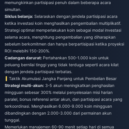
memungkinkan partisipasi penuh dalam beberapa acara
simultan.
Siklus belanja:
Selaraskan dengan jendela partisipasi acara
ketika investasi koin menghasilkan pengembalian multiplikatif.
Strategi optimal memperlakukan koin sebagai modal investasi
selama acara, menghitung pengembalian yang diharapkan
sebelum berkomitmen dan hanya berpartisipasi ketika proyeksi
ROI melebihi 150-200%.
Cadangan darurat:
Pertahankan 500-1.000 koin untuk
peluang bernilai tinggi yang tidak terduga seperti acara kilat
dengan jendela partisipasi terbatas.
Taktik Akumulasi Jangka Panjang untuk Pembelian Besar
Strategi multi-akun:
3-5 akun meningkatkan penghasilan
mingguan sebesar 300% melalui penyelesaian misi harian
paralel, bonus referensi antar akun, dan partisipasi acara yang
terkoordinasi. Menghasilkan 6.000-9.000 koin mingguan
dibandingkan dengan 2.000-3.000 dari permainan akun
tunggal.
Memerlukan manajemen 60-90 menit setiap hari di semua