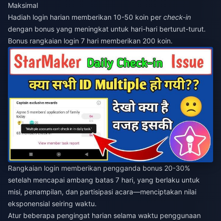
Maksimal
Hadiah login harian memberikan 10-50 koin per
check-in
dengan bonus yang meningkat untuk hari-hari berturut-turut.
Bonus rangkaian login 7 hari memberikan 200 koin.
Rangkaian login memberikan pengganda bonus 20-30%
setelah mencapai ambang batas 7 hari, yang berlaku untuk
misi, penampilan, dan partisipasi acara—menciptakan nilai
eksponensial seiring waktu.
Atur beberapa pengingat harian selama waktu penggunaan