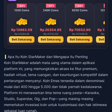
-34%
-47%
-34%
-40
1200 Coins
2400 Coins
6250 Coins
12500 C
Rp 13963.59
Rp 25354.95
Rp 70552.90
Rp 1300
Rp 21294.48
Rp 47751.82
Rp 107446.18
Rp 21516
Beli Sekarang
Beli Sekarang
Beli Sekarang
Beli Sek
Apa Itu Koin StarMaker dan Mengapa Itu Penting
Koin StarMaker adalah mata uang utama dalam aplikasi
platform ini, yang memungkinkan akses ke fitur premium,
hadiah virtual, tema ruangan, dan keuntungan kompetitif dalam
pertarungan menyanyi. Koin Emas tersedia dalam denominasi
mulai dari 400 hingga 5.000 dan tidak pernah kedaluwarsa.
Platform ini menawarkan lima tema ruang pesta—Karaoke,
Studio, Superstar, Gig, dan Pop—yang masing-masing
memerlukan investasi koin untuk kustomisasi dan hak istimewa
sebagai tuan rumah.