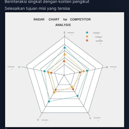
Berinteraksi singkat dengan konten pengikut
Selesaikan tujuan misi yang tersisa