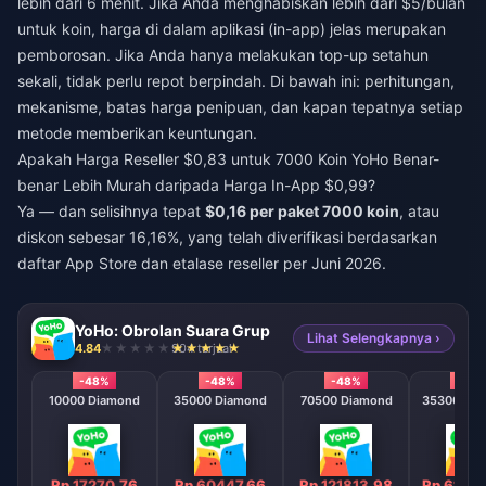
lebih dari 6 menit. Jika Anda menghabiskan lebih dari $5/bulan
untuk koin, harga di dalam aplikasi (in-app) jelas merupakan
pemborosan. Jika Anda hanya melakukan top-up setahun
sekali, tidak perlu repot berpindah. Di bawah ini: perhitungan,
mekanisme, batas harga penipuan, dan kapan tepatnya setiap
metode memberikan keuntungan.
Apakah Harga Reseller $0,83 untuk 7000 Koin YoHo Benar-
benar Lebih Murah daripada Harga In-App $0,99?
Ya — dan selisihnya tepat
$0,16 per paket 7000 koin
, atau
diskon sebesar 16,16%, yang telah diverifikasi berdasarkan
daftar App Store dan etalase reseller per Juni 2026.
YoHo: Obrolan Suara Grup
Lihat Selengkapnya ›
4.84
904 terjual
-48%
-48%
-48%
-48
10000 Diamond
35000 Diamond
70500 Diamond
353000 D
Rp 17270.76
Rp 60447.66
Rp 121813.98
Rp 6103