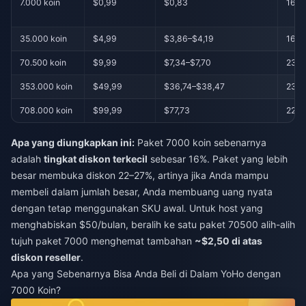
7.000 koin
$0,99
$0,83
16%
35.000 koin
$4,99
$3,86–$4,19
16–
70.500 koin
$9,99
$7,34–$7,70
23–
353.000 koin
$49,99
$36,74–$38,47
23–
708.000 koin
$99,99
$77,73
22%
Apa yang diungkapkan ini:
Paket 7000 koin sebenarnya
adalah
tingkat diskon terkecil
sebesar 16%. Paket yang lebih
besar membuka diskon 22–27%, artinya jika Anda mampu
membeli dalam jumlah besar, Anda membuang uang nyata
dengan tetap menggunakan SKU awal. Untuk host yang
menghabiskan $50/bulan, beralih ke satu paket 70500 alih-alih
tujuh paket 7000 menghemat tambahan
~$2,50 di atas
diskon reseller
.
Apa yang Sebenarnya Bisa Anda Beli di Dalam YoHo dengan
7000 Koin?