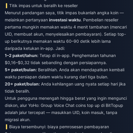
Titik impas untuk beralih ke reseller
Menurut pandangan saya, titik impas bukanlah angka koin —
melainkan pertanyaan
investasi waktu
. Pembelian reseller
pertama mungkin memakan waktu 4 menit tambahan (mencari
UID, membuat akun, menyelesaikan pembayaran). Setiap top-
up berikutnya memakan waktu 60–90 detik lebih lama
daripada ketukan in-app. Jadi:
1–2 paket/tahun:
Tetap di in-app. Penghematan tahunan
$0,16–$0,32 tidak sebanding dengan persiapannya.
5+ paket/bulan:
Beralihlah. Anda akan mendapatkan kembali
waktu persiapan dalam waktu kurang dari tiga bulan.
20+ paket/bulan:
Anda kehilangan uang nyata setiap hari jika
tidak beralih.
Untuk pengguna menengah hingga berat yang ingin mengunci
diskon, alur
YoHo: Group Voice Chat coins top up
di BitTopup
adalah jalur tercepat — masukkan UID, koin masuk, tanpa
migrasi akun.
Biaya tersembunyi: biaya pemrosesan pembayaran