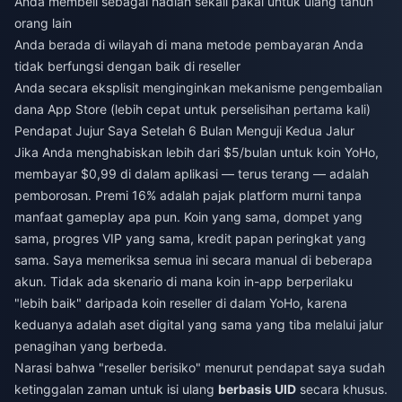
Anda membeli sebagai hadiah sekali pakai untuk ulang tahun
orang lain
Anda berada di wilayah di mana metode pembayaran Anda
tidak berfungsi dengan baik di reseller
Anda secara eksplisit menginginkan mekanisme pengembalian
dana App Store (lebih cepat untuk perselisihan pertama kali)
Pendapat Jujur Saya Setelah 6 Bulan Menguji Kedua Jalur
Jika Anda menghabiskan lebih dari $5/bulan untuk koin YoHo,
membayar $0,99 di dalam aplikasi — terus terang — adalah
pemborosan. Premi 16% adalah pajak platform murni tanpa
manfaat gameplay apa pun. Koin yang sama, dompet yang
sama, progres VIP yang sama, kredit papan peringkat yang
sama. Saya memeriksa semua ini secara manual di beberapa
akun. Tidak ada skenario di mana koin in-app berperilaku
"lebih baik" daripada koin reseller di dalam YoHo, karena
keduanya adalah aset digital yang sama yang tiba melalui jalur
penagihan yang berbeda.
Narasi bahwa "reseller berisiko" menurut pendapat saya sudah
ketinggalan zaman untuk isi ulang
berbasis UID
secara khusus.