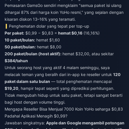
Pemasaran GamsGo sendiri mengklaim "semua paket isi ulang
dihargai 87% dari harga koin YoHo resmi," yang sejalan dengan
kisaran diskon 13–16% yang teramati.
Penghematan dolar yang tepat per top-up
Per paket:
$0,99 − $0,83 =
hemat $0,16
(16,16%)
10 paket/bulan:
hemat $1,60
50 paket/bulan:
hemat $8,00
200 paket/bulan (host aktif):
hemat $32,00, atau sekitar
$384/tahun
Untuk seorang host yang aktif 4 malam seminggu, saya
melacak teman yang beralih dari in-app ke reseller untuk
120
paket dalam satu bulan
— total penghematan mencapai
$19,20
, hampir tepat seperti yang diprediksi perhitungan.
Tidak mengubah hidup untuk satu paket, tetapi sangat berarti
bagi host dengan volume tinggi.
Mengapa Reseller Bisa Menjual 7000 Koin YoHo seharga $0,83
Padahal Aplikasi Menagih $0,99?
Jawaban singkatnya:
Apple dan Google mengambil potongan