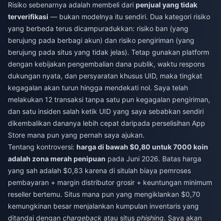
Risiko sebenarnya adalah membeli dari
penjual yang tidak
terverifikasi
— bukan modelnya itu sendiri. Dua kategori risiko
yang berbeda terus dicampuradukkan: risiko ban (yang
berujung pada berbagi akun) dan risiko pengiriman (yang
berujung pada situs yang tidak jelas). Tetap gunakan platform
dengan kebijakan pengembalian dana publik, waktu respons
dukungan nyata, dan persyaratan khusus UID, maka tingkat
kegagalan akan turun hingga mendekati nol. Saya telah
melakukan 12 transaksi tanpa satu pun kegagalan pengiriman,
dan satu insiden salah ketik UID yang saya sebabkan sendiri
dikembalikan dananya lebih cepat daripada perselisihan App
Store mana pun yang pernah saya ajukan.
Tentang kontroversi:
harga di bawah $0,80 untuk 7000 koin
adalah zona merah penipuan
pada Juni 2026. Batas harga
yang sah adalah $0,83 karena di situlah biaya pemroses
pembayaran + margin distributor grosir + keuntungan minimum
reseller bertemu. Situs mana pun yang mengiklankan $0,70
kemungkinan besar menjalankan kumpulan inventaris yang
ditandai dengan
chargeback
atau situs
phishing
. Saya akan