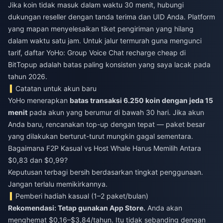
Jika koin tidak masuk dalam waktu 30 menit, hubungi
dukungan reseller dengan tanda terima dan UID Anda. Platform
yang mapan menyelesaikan tiket pengiriman yang hilang
dalam waktu satu jam. Untuk jalur termurah guna mengunci
tarif, daftar
YoHo: Group Voice Chat recharge cheap
di
BitTopup adalah batas paling konsisten yang saya lacak pada
tahun 2026.
Catatan untuk akun baru
YoHo menerapkan
batas transaksi 6.250 koin dengan jeda 15
menit
pada akun yang berumur di bawah 30 hari. Jika akun
Anda baru, rencanakan top-up dengan tepat — paket besar
yang dilakukan berturut-turut mungkin gagal sementara.
Bagaimana F2P Kasual vs Host Whale Harus Memilih Antara
$0,83 dan $0,99?
Keputusan terbagi bersih berdasarkan tingkat penggunaan.
Jangan terlalu memikirkannya.
Pemberi hadiah kasual (1–2 paket/bulan)
Rekomendasi: Tetap gunakan App Store.
Anda akan
menghemat $0,16–$3,84/tahun. Itu tidak sebanding dengan