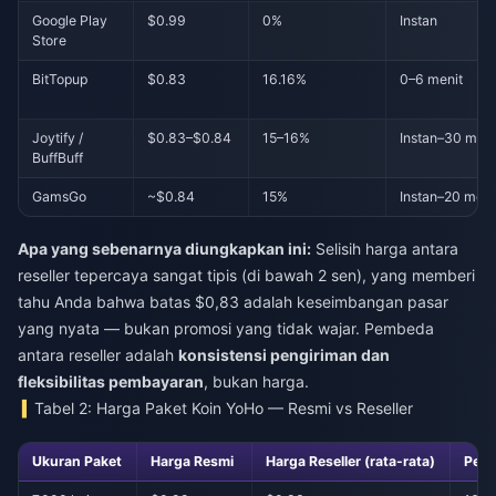
Google Play
$0.99
0%
Instan
Store
BitTopup
$0.83
16.16%
0–6 menit
Joytify /
$0.83–$0.84
15–16%
Instan–30 meni
BuffBuff
GamsGo
~$0.84
15%
Instan–20 meni
Apa yang sebenarnya diungkapkan ini:
Selisih harga antara
reseller tepercaya sangat tipis (di bawah 2 sen), yang memberi
tahu Anda bahwa batas $0,83 adalah keseimbangan pasar
yang nyata — bukan promosi yang tidak wajar. Pembeda
antara reseller adalah
konsistensi pengiriman dan
fleksibilitas pembayaran
, bukan harga.
Tabel 2: Harga Paket Koin YoHo — Resmi vs Reseller
Ukuran Paket
Harga Resmi
Harga Reseller (rata-rata)
Pen