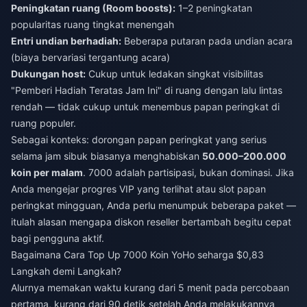
Peningkatan ruang (Room boosts):
1–2 peningkatan
popularitas ruang tingkat menengah
Entri undian berhadiah:
Beberapa putaran pada undian acara
(biaya bervariasi tergantung acara)
Dukungan host:
Cukup untuk ledakan singkat visibilitas
"Pemberi Hadiah Teratas Jam Ini" di ruang dengan lalu lintas
rendah — tidak cukup untuk menembus papan peringkat di
ruang populer.
Sebagai konteks: dorongan papan peringkat yang serius
selama jam sibuk biasanya menghabiskan
50.000–200.000
koin per malam
. 7000 adalah partisipasi, bukan dominasi. Jika
Anda mengejar progres VIP yang terlihat atau slot papan
peringkat mingguan, Anda perlu menumpuk beberapa paket —
itulah alasan mengapa diskon reseller bertambah begitu cepat
bagi pengguna aktif.
Bagaimana Cara Top Up 7000 Koin YoHo seharga $0,83
Langkah demi Langkah?
Alurnya memakan waktu kurang dari 5 menit pada percobaan
pertama, kurang dari 90 detik setelah Anda melakukannya