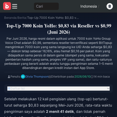
Cari
Indonesia
/
Beranda
/
Berita
/
Top-Up 7000 Koin YoHo: $0,83 via Reseller vs $0,99 (Juni 2026)
Top-Up 7000 Koin YoHo: $0,83 via Reseller vs $0,99
(Juni 2026)
Per Juni 2026, harga resmi dalam aplikasi untuk 7000 koin YoHo Group
Voice Chat adalah $0,99, sementara reseller terverifikasi seperti BitTopup
mengirimkan 7000 koin yang sama langsung ke UID Anda seharga $0,83
— diskon tetap sebesar 16,16%, atau hemat $0,16 per paket. Koin yang
didapatkan sama persis di dalam game (dompet yang sama, kekuatan
pemberian hadiah yang sama, progres VIP yang sama), dan satu-satunya
perbedaan yang berarti adalah waktu tunggu pengiriman selama 1–5 menit
dibandingkan dengan kredit instan dari App Store.
Penulis:
Olivia Thompson
Diterbitkan pada:
2026/06/10
14 min baca
Daftar Isi
Setelah melakukan 12 kali pengisian ulang (top-up) berturut-
turut seharga $0,83 sepanjang Mei–Juni 2026, rata-rata waktu
pengiriman saya adalah
2 menit 41 detik
, dan tidak pernah