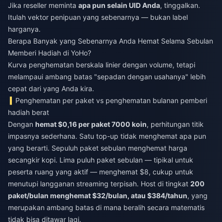
Jika reseller meminta
apa pun selain UID Anda
, tinggalkan.
Itulah vektor penipuan yang sebenarnya — bukan label
harganya.
Berapa Banyak yang Sebenarnya Anda Hemat Selama Sebulan
Memberi Hadiah di YoHo?
Kurva penghematan berskala linier dengan volume, tetapi
melampaui ambang batas "sepadan dengan usahanya" lebih
cepat dari yang Anda kira.
Penghematan per paket vs penghematan bulanan pemberi
hadiah berat
Dengan
hemat $0,16 per paket 7000 koin
, perhitungan titik
impasnya sederhana. Satu top-up tidak menghemat apa pun
yang berarti. Sepuluh paket sebulan menghemat harga
secangkir kopi. Lima puluh paket sebulan — tipikal untuk
peserta ruang yang aktif — menghemat $8, cukup untuk
menutupi langganan streaming terpisah. Host di tingkat
200
paket/bulan menghemat $32/bulan, atau $384/tahun
, yang
merupakan ambang batas di mana beralih secara matematis
tidak bisa ditawar lagi.