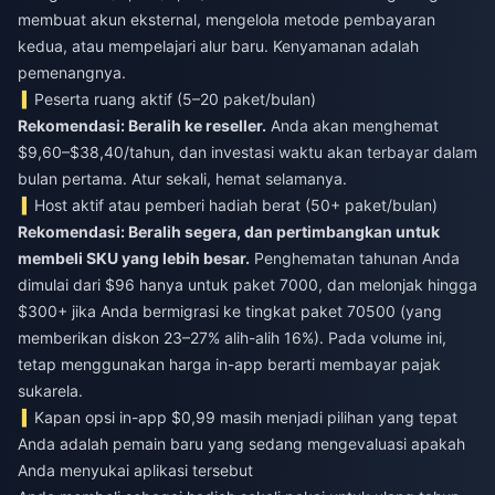
membuat akun eksternal, mengelola metode pembayaran
kedua, atau mempelajari alur baru. Kenyamanan adalah
pemenangnya.
Peserta ruang aktif (5–20 paket/bulan)
Rekomendasi: Beralih ke reseller.
Anda akan menghemat
$9,60–$38,40/tahun, dan investasi waktu akan terbayar dalam
bulan pertama. Atur sekali, hemat selamanya.
Host aktif atau pemberi hadiah berat (50+ paket/bulan)
Rekomendasi: Beralih segera, dan pertimbangkan untuk
membeli SKU yang lebih besar.
Penghematan tahunan Anda
dimulai dari $96 hanya untuk paket 7000, dan melonjak hingga
$300+ jika Anda bermigrasi ke tingkat paket 70500 (yang
memberikan diskon 23–27% alih-alih 16%). Pada volume ini,
tetap menggunakan harga in-app berarti membayar pajak
sukarela.
Kapan opsi in-app $0,99 masih menjadi pilihan yang tepat
Anda adalah pemain baru yang sedang mengevaluasi apakah
Anda menyukai aplikasi tersebut