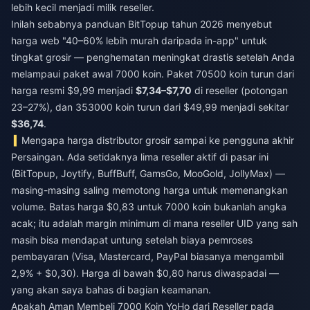
lebih kecil menjadi milik reseller.
Inilah sebabnya panduan BitTopup tahun 2026 menyebut
harga web "40–60% lebih murah daripada in-app" untuk
tingkat grosir — penghematan meningkat drastis setelah Anda
melampaui paket awal 7000 koin. Paket 70500 koin turun dari
harga resmi $9,99 menjadi
$7,34–$7,70
di reseller (potongan
23–27%), dan 353000 koin turun dari $49,99 menjadi sekitar
$36,74
.
Mengapa harga distributor grosir sampai ke pengguna akhir
Persaingan. Ada setidaknya lima reseller aktif di pasar ini
(BitTopup, Joytify, BuffBuff, GamsGo, MooGold, JollyMax) —
masing-masing saling memotong harga untuk memenangkan
volume. Batas harga $0,83 untuk 7000 koin bukanlah angka
acak; itu adalah margin minimum di mana reseller UID yang sah
masih bisa mendapat untung setelah biaya pemroses
pembayaran (Visa, Mastercard, PayPal biasanya mengambil
2,9% + $0,30). Harga di bawah $0,80 harus diwaspadai —
yang akan saya bahas di bagian keamanan.
Apakah Aman Membeli 7000 Koin YoHo dari Reseller pada