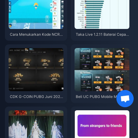
Cara Menukarkan Kode NCRC
Taka Live 1.2.11 Baterai Cepat
KYT8EF untuk Eggy Coins Grat
Boros Setelah Pembaruan Juli
is (Agu 2026)
2026? Penyebab dan Cara Me
ngatasinya
CDK G-COIN PUBG Juni 2026:
Beli UC PUBG Mobile Murah u
Apakah Promo Dobel $91.43 B
ntuk Kolaborasi Naruto Shippu
enar-Benar Layak?
den (Juli 2026): Biaya, Paket T
erbaik & Top-Up Aman