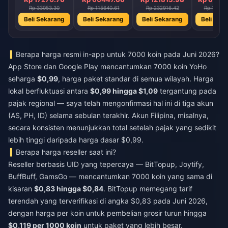
Rp 33053.30
Rp 115640.61
Rp 232916.42
Rp 11661
Beli Sekarang
Beli Sekarang
Beli Sekarang
Beli Sek
Berapa harga resmi in-app untuk 7000 koin pada Juni 2026?
App Store dan Google Play mencantumkan 7000 koin YoHo
seharga
$0,99
, harga paket standar di semua wilayah. Harga
lokal berfluktuasi antara
$0,99 hingga $1,09
tergantung pada
pajak regional — saya telah mengonfirmasi hal ini di tiga akun
(AS, PH, ID) selama sebulan terakhir. Akun Filipina, misalnya,
secara konsisten menunjukkan total setelah pajak yang sedikit
lebih tinggi daripada harga dasar $0,99.
Berapa harga reseller saat ini?
Reseller berbasis UID yang tepercaya — BitTopup, Joytify,
BuffBuff, GamsGo — mencantumkan 7000 koin yang sama di
kisaran
$0,83 hingga $0,84
. BitTopup memegang tarif
terendah yang terverifikasi di angka $0,83 pada Juni 2026,
dengan harga per koin untuk pembelian grosir turun hingga
$0,119 per 1000 koin
untuk paket yang lebih besar.