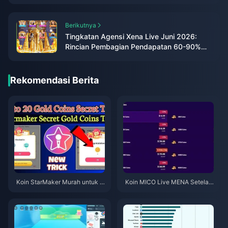
Berikutnya
Tingkatan Agensi Xena Live Juni 2026:
Rincian Pembagian Pendapatan 60-90%
yang Sebenarnya
Rekomendasi Berita
Koin StarMaker Murah untuk A
Koin MICO Live MENA Setelah
udisi SupernovaX 2026 (Disko
v5.2: Penawaran Termurah 20
n 12-23%)
26