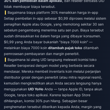
30% dari pembelian dalam aplikasi
, dan reseller berbasis UID
tidak membayar biaya tersebut.
Bagaimana biaya platform 30% menaikkan harga in-app
Setiap pembelian in-app sebesar $0,99 diproses melalui sistem
penagihan Apple atau Google, yang memotong sekitar 30 sen
sebelum pengembang menerima satu sen pun. Biaya tersebut
sudah dimasukkan ke dalam harga yang dibayar konsumen.
$0,99 yang Anda bayar bukanlah "biaya 7000 koin" —
melainkan biaya 7000 koin
ditambah pajak toko
ditambah
pemrosesan pembayaran dan margin penerbit.
Bagaimana isi ulang UID langsung melewati komisi toko
Reseller beroperasi dengan model yang berbeda secara
mendasar. Mereka membeli inventaris koin melalui perjanjian
distributor grosir dengan penerbit (atau mitra regional resmi),
kemudian mengkreditkan akun Anda secara langsung hanya
menggunakan
UID YoHo
Anda — tanpa Apple ID, tanpa akun
Google, tanpa toko aplikasi. Karena lapisan App Store
dihilangkan, komisi 30% pun hilang. Sebagian besar
penghematan tersebut diberikan kepada Anda; margin yang