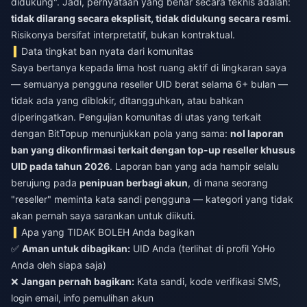
didukung". Jadi, pernyataan yang benar secara teknis adalah:
tidak dilarang secara eksplisit, tidak didukung secara resmi
.
Risikonya bersifat interpretatif, bukan kontraktual.
Data tingkat ban nyata dari komunitas
Saya bertanya kepada lima host ruang aktif di lingkaran saya
— semuanya pengguna reseller UID berat selama 6+ bulan —
tidak ada yang diblokir, ditangguhkan, atau bahkan
diperingatkan. Pengujian komunitas di utas yang terkait
dengan BitTopup menunjukkan pola yang sama:
nol laporan
ban yang dikonfirmasi terkait dengan top-up reseller khusus
UID pada tahun 2026
. Laporan ban yang ada hampir selalu
berujung pada
penipuan berbagi akun
, di mana seorang
"reseller" meminta kata sandi pengguna — kategori yang tidak
akan pernah saya sarankan untuk diikuti.
Apa yang TIDAK BOLEH Anda bagikan
✅
Aman untuk dibagikan:
UID Anda (terlihat di profil YoHo
Anda oleh siapa saja)
❌
Jangan pernah bagikan:
Kata sandi, kode verifikasi SMS,
login email, info pemulihan akun