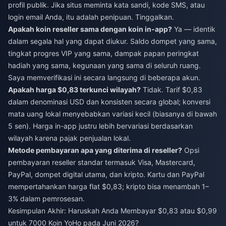
profil publik. Jika situs meminta kata sandi, kode SMS, atau
login email Anda, itu adalah penipuan. Tinggalkan.
Apakah koin reseller sama dengan koin in-app?
Ya — identik
dalam segala hal yang dapat diukur. Saldo dompet yang sama,
tingkat progres VIP yang sama, dampak papan peringkat
hadiah yang sama, kegunaan yang sama di seluruh ruang.
Saya memverifikasi ini secara langsung di beberapa akun.
Apakah harga $0,83 terkunci wilayah?
Tidak. Tarif $0,83
dalam denominasi USD dan konsisten secara global; konversi
mata uang lokal menyebabkan variasi kecil (biasanya di bawah
5 sen). Harga in-app justru lebih bervariasi berdasarkan
wilayah karena pajak penjualan lokal.
Metode pembayaran apa yang diterima di reseller?
Opsi
pembayaran reseller standar termasuk Visa, Mastercard,
PayPal, dompet digital utama, dan kripto. Kartu dan PayPal
mempertahankan harga flat $0,83; kripto bisa menambah 1–
3% dalam pemrosesan.
Kesimpulan Akhir: Haruskah Anda Membayar $0,83 atau $0,99
untuk 7000 Koin YoHo pada Juni 2026?