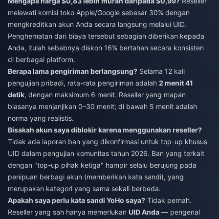
Mengapa harga $0,83 lebih murah daripada $0,99?
Reseller
melewati komisi toko Apple/Google sebesar 30% dengan
mengkreditkan akun Anda secara langsung melalui UID.
Penghematan dari biaya tersebut sebagian diberikan kepada
Anda, itulah sebabnya diskon 16% bertahan secara konsisten
di berbagai platform.
Berapa lama pengiriman berlangsung?
Selama 12 kali
pengujian pribadi, rata-rata pengiriman adalah
2 menit 41
detik
, dengan maksimum 6 menit. Reseller yang mapan
biasanya menjanjikan 0–30 menit; di bawah 5 menit adalah
norma yang realistis.
Bisakah akun saya diblokir karena menggunakan reseller?
Tidak ada laporan ban yang dikonfirmasi untuk top-up khusus
UID dalam pengujian komunitas tahun 2026. Ban yang terkait
dengan "top-up pihak ketiga" hampir selalu berujung pada
penipuan berbagi akun (memberikan kata sandi), yang
merupakan kategori yang sama sekali berbeda.
Apakah saya perlu kata sandi YoHo saya?
Tidak pernah.
Reseller yang sah hanya memerlukan
UID Anda
— pengenal