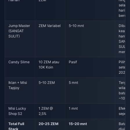
selama
hari; t
berub
Jump Master
ZEM Variabel
5–10 mnt
Dibata
(SANGAT
keahli
SULIT)
hanya
SANG
SULIT
mengh
Candy Slime
10 ZEM
atau
Pasif
Pilih 
10K Koin
setelah
2026
Iklan + Misi
5–10 ZEM
5 mnt
Terga
Tapjoy
wilaya
batas 
~10/ha
Misi Lucky
1 ZEM @
1 mnt
Efekti
Shop S2
2,5%
seperti
Total Full
20–25 ZEM
15–20 mnt
Batas 
Stack
diuji