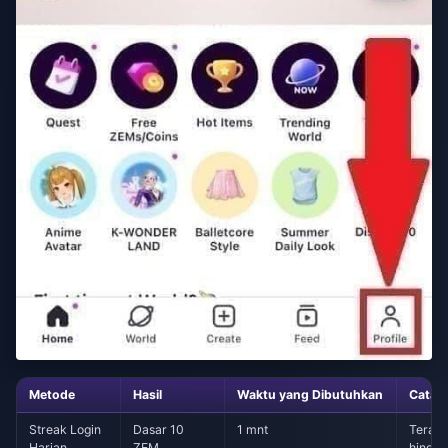
Metode
Hasil
Waktu yang Dibutuhkan
Catat
Streak Login
Dasar 10
1 mnt
Teraku
Harian
ZEM
hingga