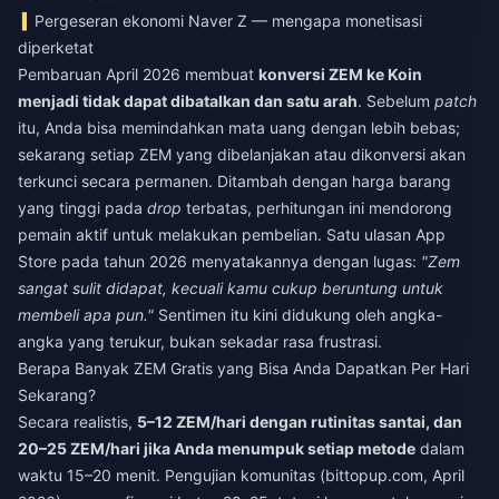
Pergeseran ekonomi Naver Z — mengapa monetisasi
diperketat
Pembaruan April 2026 membuat
konversi ZEM ke Koin
menjadi tidak dapat dibatalkan dan satu arah
. Sebelum
patch
itu, Anda bisa memindahkan mata uang dengan lebih bebas;
sekarang setiap ZEM yang dibelanjakan atau dikonversi akan
terkunci secara permanen. Ditambah dengan harga barang
yang tinggi pada
drop
terbatas, perhitungan ini mendorong
pemain aktif untuk melakukan pembelian. Satu ulasan App
Store pada tahun 2026 menyatakannya dengan lugas:
"Zem
sangat sulit didapat, kecuali kamu cukup beruntung untuk
membeli apa pun."
Sentimen itu kini didukung oleh angka-
angka yang terukur, bukan sekadar rasa frustrasi.
Berapa Banyak ZEM Gratis yang Bisa Anda Dapatkan Per Hari
Sekarang?
Secara realistis,
5–12 ZEM/hari dengan rutinitas santai, dan
20–25 ZEM/hari jika Anda menumpuk setiap metode
dalam
waktu 15–20 menit. Pengujian komunitas (bittopup.com, April