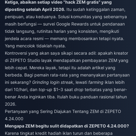
Ketiga, abaikan setiap video "hack ZEM gratis" yang
diposting setelah April 2026.
Itu sudah ketinggalan zaman,
penipuan, atau keduanya. Solusi komunitas yang sebenarnya
masih berfungsi — survei Google Rewards untuk pendanaan
tidak langsung, rutinitas harian yang konsisten, mengikuti
jendela acara resmi — memang membosankan tetapi nyata.
Yang mencolok tidaklah nyata.
Kontroversi yang akan saya sikapi secara adil: apakah kreator
di ZEPETO Studio layak mendapatkan pembayaran ZEM yang
lebih cepat. Mereka layak, tetapi itu adalah artikel yang
berbeda. Bagi pemain rata-rata yang menanyakan pertanyaan
ini sekarang?
Grinding
login streak
, lewati
farming
iklan lebih
dari 10/hari, dan
top-up
$1–3 saat
drop
terbatas yang benar-
benar Anda inginkan tiba. Itulah buku panduan rasional tahun
2026.
Pertanyaan yang Sering Diajukan Tentang ZEM di ZEPETO
4.24.000
Mengapa ZEM begitu sulit didapatkan di ZEPETO 4.24.000?
Karena tingkat kredit hadiah iklan turun dan beberapa