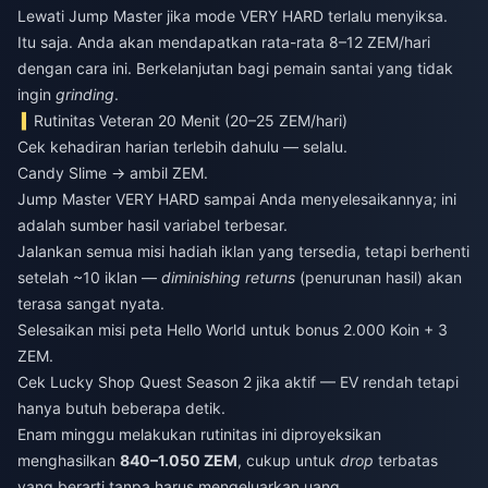
Lewati Jump Master jika mode VERY HARD terlalu menyiksa.
Itu saja. Anda akan mendapatkan rata-rata 8–12 ZEM/hari
dengan cara ini. Berkelanjutan bagi pemain santai yang tidak
ingin
grinding
.
Rutinitas Veteran 20 Menit (20–25 ZEM/hari)
Cek kehadiran harian terlebih dahulu — selalu.
Candy Slime → ambil ZEM.
Jump Master VERY HARD sampai Anda menyelesaikannya; ini
adalah sumber hasil variabel terbesar.
Jalankan semua misi hadiah iklan yang tersedia, tetapi berhenti
setelah ~10 iklan —
diminishing returns
(penurunan hasil) akan
terasa sangat nyata.
Selesaikan misi peta Hello World untuk bonus 2.000 Koin + 3
ZEM.
Cek Lucky Shop Quest Season 2 jika aktif — EV rendah tetapi
hanya butuh beberapa detik.
Enam minggu melakukan rutinitas ini diproyeksikan
menghasilkan
840–1.050 ZEM
, cukup untuk
drop
terbatas
yang berarti tanpa harus mengeluarkan uang.