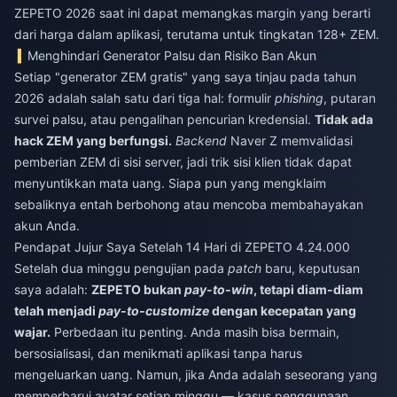
ZEPETO 2026
saat ini dapat memangkas margin yang berarti
dari harga dalam aplikasi, terutama untuk tingkatan 128+ ZEM.
Menghindari Generator Palsu dan Risiko Ban Akun
Setiap "generator ZEM gratis" yang saya tinjau pada tahun
2026 adalah salah satu dari tiga hal: formulir
phishing
, putaran
survei palsu, atau pengalihan pencurian kredensial.
Tidak ada
hack ZEM yang berfungsi.
Backend
Naver Z memvalidasi
pemberian ZEM di sisi server, jadi trik sisi klien tidak dapat
menyuntikkan mata uang. Siapa pun yang mengklaim
sebaliknya entah berbohong atau mencoba membahayakan
akun Anda.
Pendapat Jujur Saya Setelah 14 Hari di ZEPETO 4.24.000
Setelah dua minggu pengujian pada
patch
baru, keputusan
saya adalah:
ZEPETO bukan
pay-to-win
, tetapi diam-diam
telah menjadi
pay-to-customize
dengan kecepatan yang
wajar.
Perbedaan itu penting. Anda masih bisa bermain,
bersosialisasi, dan menikmati aplikasi tanpa harus
mengeluarkan uang. Namun, jika Anda adalah seseorang yang
memperbarui avatar setiap minggu — kasus penggunaan