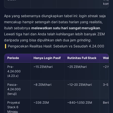
komun
Apa yang sebenarnya diungkapkan tabel ini:
login streak
saja
mencakup hampir setengah dari batas harian yang realistis,
itulah sebabnya
melewatkan satu hari sangat merugikan
.
Lewati tiga hari dan Anda telah kehilangan lebih banyak ZEM
daripada yang bisa dipulihkan oleh dua jam
grinding
.
Pengecekan Realitas Hasil: Sebelum vs Sesudah 4.24.000
Periode
Hanya Login Pasif
Rutinitas Full Stack
Waktu
Pra-
~15 ZEM/hari
~25 ZEM/hari
~2 har
4.24.000
(4.23.x)
Pasca-
~8 ZEM/hari
~12–20 ZEM/hari
3–5 ha
4.24.000
(teruji)
Proyeksi
~336 ZEM
~840–1.050 ZEM
Berbag
Stack 6
Minggu