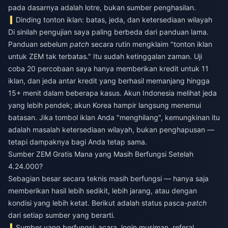
pada dasarnya adalah lotre, bukan sumber penghasilan.
Dinding tonton iklan: batas, jeda, dan ketersediaan wilayah
Di sinilah pengujian saya paling berbeda dari panduan lama.
Panduan sebelum
patch
secara rutin mengklaim "tonton iklan
untuk ZEM tak terbatas." Itu sudah ketinggalan zaman. Uji
coba 20 percobaan saya hanya memberikan kredit untuk 11
iklan, dan jeda antar kredit yang berhasil memanjang hingga
15+ menit dalam beberapa kasus. Akun Indonesia melihat jeda
yang lebih pendek; akun Korea hampir langsung menemui
batasan. Jika tombol iklan Anda "menghilang", kemungkinan itu
adalah masalah ketersediaan wilayah, bukan penghapusan —
tetapi dampaknya bagi Anda tetap sama.
Sumber ZEM Gratis Mana yang Masih Berfungsi Setelah
4.24.000?
Sebagian besar secara teknis masih berfungsi — hanya saja
memberikan hasil lebih sedikit, lebih jarang, atau dengan
kondisi yang lebih ketat. Berikut adalah status pasca-
patch
dari setiap sumber yang berarti.
Sumber yang berfungsi: acara, login musiman, referal