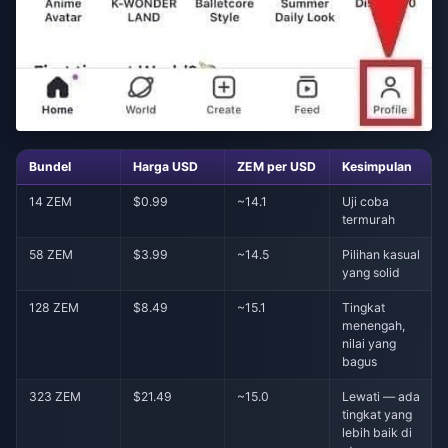
Bundel
Harga USD
ZEM per USD
Kesimpulan
14 ZEM
$0.99
~14.1
Uji coba
termurah
58 ZEM
$3.99
~14.5
Pilihan kasual
yang solid
128 ZEM
$8.49
~15.1
Tingkat
menengah,
nilai yang
bagus
323 ZEM
$21.49
~15.0
Lewati — ada
tingkat yang
lebih baik di