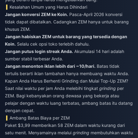
Kesalahan Umum yang Harus Dihindari
Jangan konversi ZEM ke Koin.
Pasca-April 2026 konversi
tidak dapat dibatalkan. Cadangkan ZEM hanya untuk barang
khusus ZEM.
Jangan habiskan ZEM untuk barang yang tersedia dengan
Koin.
Selalu cek opsi toko terlebih dahulu.
Jangan putus login streak Anda.
Akumulasi 14 hari adalah
sumber stabil terbesar Anda.
Jangan menonton iklan lebih dari ~10/hari.
Batas tidak
tertulis berarti iklan tambahan hanya membuang waktu Anda.
Kapan Anda Harus Berhenti Grinding dan Mulai Top-Up ZEM?
Saat nilai waktu per jam Anda melebihi tingkat
grinding
per
ZEM. Bagi kebanyakan orang dewasa yang bekerja atau
pelajar dengan waktu luang terbatas, ambang batas itu datang
dengan cepat.
Ambang Batas Biaya per ZEM
Paket $3,99 memberikan 58 ZEM dalam waktu kurang dari
satu menit. Menyamainya melalui
grinding
membutuhkan waktu