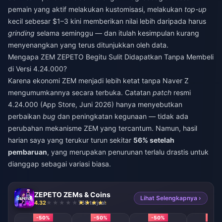
pemain yang aktif melakukan kustomisasi, melakukan
top-up
kecil sebesar $1–3 kini memberikan nilai lebih daripada harus
grinding
selama seminggu — dan itulah kesimpulan kurang
menyenangkan yang terus ditunjukkan oleh data.
Mengapa ZEM ZEPETO Begitu Sulit Didapatkan Tanpa Membeli
di Versi 4.24.000?
Karena ekonomi ZEM menjadi lebih ketat tanpa Naver Z
mengumumkannya secara terbuka. Catatan
patch
resmi
4.24.000 (App Store, Juni 2026) hanya menyebutkan
perbaikan
bug
dan peningkatan kegunaan — tidak ada
perubahan mekanisme ZEM yang tercantum. Namun, hasil
harian saya yang terukur turun sekitar
56% setelah
pembaruan
, yang merupakan penurunan terlalu drastis untuk
dianggap sebagai variasi biasa.
ZEPETO ZEMs & Coins
Lihat Selengkapnya ›
4.32
768 terjual
-50%
-50%
-50%
-50