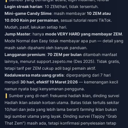
Login streak harian
: 10 ZEM/hari, tidak tersentuh.
Mini-game Candy Slime
: masih membayar
10 ZEM atau
10.000 Koin per permainan
, sesuai tutorial resmi TikTok.
Mudah, pasif, lakukan setiap hari.
Jump Master
: hanya
mode VERY HARD yang membayar ZEM
.
Mode Normal dan Easy tidak membayar apa pun — detail yang
masih salah dipahami oleh banyak panduan.
Langganan premium
:
70 ZEM per bulan
ditambah manfaat
lainnya, menurut support.zepeto.me (Des 2025). Tidak gratis,
tetapi tarif per ZEM cukup adil bagi pemain aktif.
Kedaluwarsa mata uang gratis
: diperpanjang dari 7 hari
menjadi
30 hari, efektif 19 Maret 2026
— kemenangan kecil
namun nyata bagi kenyamanan pengguna.
Sumber yang di-nerf: frekuensi hadiah iklan, dinding survei
Hadiah iklan adalah korban utama. Batas tidak tertulis sekitar
10/hari dan jeda yang lebih lama berarti
farming
iklan bukan
lagi sumber utama yang layak. Dinding survei (Tapjoy "Grab
That Zem") masih ada, tetapi konfirmasi penyelesaian tetap