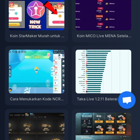
Koin StarMaker Murah untuk A
Koin MICO Live MENA Setelah
udisi SupernovaX 2026 (Disko
v5.2: Penawaran Termurah 20
n 12-23%)
26
Cara Menukarkan Kode NCRC
Taka Live 1.2.11 Baterai Cepat
KYT8EF untuk Eggy Coins Grat
Boros Setelah Pembaruan Juli
is (Agu 2026)
2026? Penyebab dan Cara Me
ngatasinya