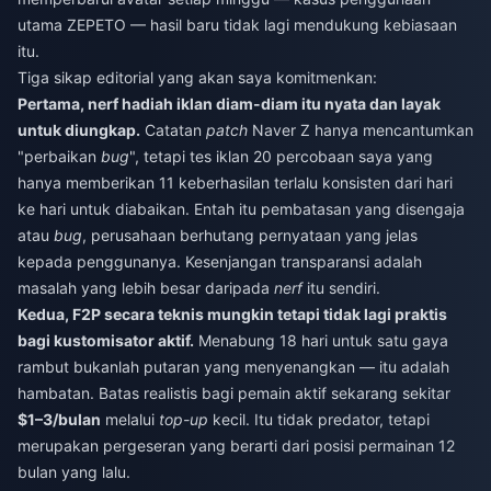
utama ZEPETO — hasil baru tidak lagi mendukung kebiasaan
itu.
Tiga sikap editorial yang akan saya komitmenkan:
Pertama, nerf hadiah iklan diam-diam itu nyata dan layak
untuk diungkap.
Catatan
patch
Naver Z hanya mencantumkan
"perbaikan
bug
", tetapi tes iklan 20 percobaan saya yang
hanya memberikan 11 keberhasilan terlalu konsisten dari hari
ke hari untuk diabaikan. Entah itu pembatasan yang disengaja
atau
bug
, perusahaan berhutang pernyataan yang jelas
kepada penggunanya. Kesenjangan transparansi adalah
masalah yang lebih besar daripada
nerf
itu sendiri.
Kedua, F2P secara teknis mungkin tetapi tidak lagi praktis
bagi kustomisator aktif.
Menabung 18 hari untuk satu gaya
rambut bukanlah putaran yang menyenangkan — itu adalah
hambatan. Batas realistis bagi pemain aktif sekarang sekitar
$1–3/bulan
melalui
top-up
kecil. Itu tidak predator, tetapi
merupakan pergeseran yang berarti dari posisi permainan 12
bulan yang lalu.