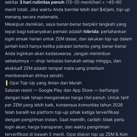
sekitar
3 hari rutinitas penuh
(15–20 menit/hari = ~45–60
menit total). Jika waktu Anda bernilai lebih dari $4/jam,
top-up
menang secara matematis.
Meskipun demikian, saya benar-benar berpikir langkah yang
tepat bagi kebanyakan pemain adalah
hibrida
: pertahankan
login streak
harian untuk ZEM dasar, dan lakukan
top-up
dalam
jumlah kecil hanya ketika pakaian tertentu yang benar-benar
Anda inginkan akan kedaluwarsa. Jangan menimbun
sebelumnya —
drop
terbatas berubah setiap minggu, dan
eksklusif ZEM adalah tempat mata uang premium
membenarkan dirinya sendiri.
Opsi Top-Up yang Aman dan Murah
Saluran resmi — Google Play dan App Store — berfungsi
dengan baik tetapi mengenakan harga ritel penuh. Untuk tarif
per ZEM yang lebih baik, konsensus komunitas tahun 2026
telah beralih ke platform
top-up
pihak ketiga terverifikasi
dengan pengiriman instan. Saat memilih, carilah: tidak perlu
login akun, harga transparan, dan waktu pengiriman
terverifikasi di bawah 5 menit. Opsi
diskon top up ZEM & Koin