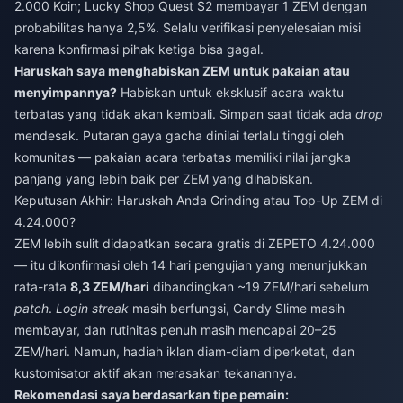
2.000 Koin; Lucky Shop Quest S2 membayar 1 ZEM dengan
probabilitas hanya 2,5%. Selalu verifikasi penyelesaian misi
karena konfirmasi pihak ketiga bisa gagal.
Haruskah saya menghabiskan ZEM untuk pakaian atau
menyimpannya?
Habiskan untuk eksklusif acara waktu
terbatas yang tidak akan kembali. Simpan saat tidak ada
drop
mendesak. Putaran gaya gacha dinilai terlalu tinggi oleh
komunitas — pakaian acara terbatas memiliki nilai jangka
panjang yang lebih baik per ZEM yang dihabiskan.
Keputusan Akhir: Haruskah Anda Grinding atau Top-Up ZEM di
4.24.000?
ZEM lebih sulit didapatkan secara gratis di ZEPETO 4.24.000
— itu dikonfirmasi oleh 14 hari pengujian yang menunjukkan
rata-rata
8,3 ZEM/hari
dibandingkan ~19 ZEM/hari sebelum
patch
.
Login streak
masih berfungsi, Candy Slime masih
membayar, dan rutinitas penuh masih mencapai 20–25
ZEM/hari. Namun, hadiah iklan diam-diam diperketat, dan
kustomisator aktif akan merasakan tekanannya.
Rekomendasi saya berdasarkan tipe pemain: