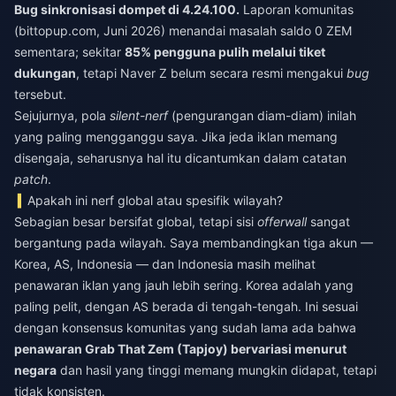
Bug sinkronisasi dompet di 4.24.100.
Laporan komunitas
(bittopup.com, Juni 2026) menandai masalah saldo 0 ZEM
sementara; sekitar
85% pengguna pulih melalui tiket
dukungan
, tetapi Naver Z belum secara resmi mengakui
bug
tersebut.
Sejujurnya, pola
silent-nerf
(pengurangan diam-diam) inilah
yang paling mengganggu saya. Jika jeda iklan memang
disengaja, seharusnya hal itu dicantumkan dalam catatan
patch
.
Apakah ini nerf global atau spesifik wilayah?
Sebagian besar bersifat global, tetapi sisi
offerwall
sangat
bergantung pada wilayah. Saya membandingkan tiga akun —
Korea, AS, Indonesia — dan Indonesia masih melihat
penawaran iklan yang jauh lebih sering. Korea adalah yang
paling pelit, dengan AS berada di tengah-tengah. Ini sesuai
dengan konsensus komunitas yang sudah lama ada bahwa
penawaran Grab That Zem (Tapjoy) bervariasi menurut
negara
dan hasil yang tinggi memang mungkin didapat, tetapi
tidak konsisten.