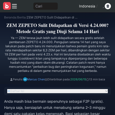
Cari
Indonesia
/
Beranda
/
Berita
/
ZEM ZEPETO Sulit Didapatkan di Versi 4.24.000? Metode Gratis yang Diuji Selama 14 Hari
ZEM ZEPETO Sulit Didapatkan di Versi 4.24.000?
Metode Gratis yang Diuji Selama 14 Hari
Ya — ZEM terasa jauh lebih sulit didapatkan secara gratis setelah
pembaruan ZEPETO 4.24.000. Pengujian selama 14 hari yang saya
lakukan pada patch baru ini menunjukkan bahwa pemain gratis kini rata-
rata mendapatkan sekitar 8,3 ZEM per hari, dibandingkan dengan sekitar
19 ZEM per hari pada versi 4.23.x. Hal ini terutama disebabkan oleh waktu
tunggu (cooldown) iklan yang tampaknya diperpanjang dan beberapa
hadiah misi yang diam-diam dikurangi. Catatan patch resmi hanya
mencantumkan "perbaikan bug dan peningkatan kegunaan," namun
perilaku di dalam game menunjukkan hal yang berbeda.
Penulis:
Marcus Chen
Diterbitkan pada:
2026/06/15
13 min baca
Daftar Isi
Anda masih bisa bermain sepenuhnya sebagai F2P (gratis).
Hanya saja, bersiaplah untuk menabung selama 2–3 minggu
demi satu pakaian kelas menengah. Bagi sebagian besar