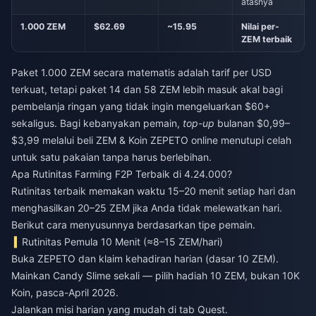
atasnya
1.000 ZEM
$62.69
~15.95
Nilai per-
ZEM terbaik
Paket 1.000 ZEM secara matematis adalah tarif per USD
terkuat, tetapi paket 14 dan 58 ZEM lebih masuk akal bagi
pembelanja ringan yang tidak ingin mengeluarkan $60+
sekaligus. Bagi kebanyakan pemain,
top-up
bulanan $0,99–
$3,99 melalui
beli ZEM & Koin ZEPETO online
menutupi celah
untuk satu pakaian tanpa harus berlebihan.
Apa Rutinitas Farming F2P Terbaik di 4.24.000?
Rutinitas terbaik memakan waktu 15–20 menit setiap hari dan
menghasilkan 20–25 ZEM jika Anda tidak melewatkan hari.
Berikut cara menyusunnya berdasarkan tipe pemain.
Rutinitas Pemula 10 Menit (≈8–15 ZEM/hari)
Buka ZEPETO dan klaim kehadiran harian (dasar 10 ZEM).
Mainkan Candy Slime sekali — pilih hadiah 10 ZEM, bukan 10K
Koin, pasca-April 2026.
Jalankan misi harian yang mudah di tab Quest.