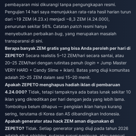
pembayaran misi dikurangi tanpa pengungkapan resmi.
Pengujian 14 hari saya menunjukkan rata-rata hasil harian turun
dari ~19 ZEM (4.23.x) menjadi ~8,3 ZEM (4.24.000),
penurunan sekitar 56%. Catatan
patch
resmi hanya
menyebutkan perbaikan
bug
, yang merupakan masalah
transparansi di sini.
Berapa banyak ZEM gratis yang bisa Anda peroleh per hari di
ZEPETO?
Secara realistis 5–12 ZEM/hari secara santai, atau
20–25 ZEM/hari dengan rutinitas penuh (
login
+ Jump Master
VERY HARD + Candy Slime + iklan). Batas yang diuji komunitas
adalah 20–25 ZEM dalam sesi 15–20 menit.
Apakah ZEPETO menghapus hadiah iklan di pembaruan
4.24.000?
Tidak, tetapi tampaknya ada batas lunak sekitar 10
iklan yang dikreditkan per hari dengan jeda yang lebih lama.
Tombolnya belum dihapus — pengisian iklan hanya kurang
sering, terutama di Korea dan AS dibandingkan Indonesia.
Apakah generator atau hack ZEM aman digunakan di
ZEPETO?
Tidak. Setiap generator yang diuji pada tahun 2026
adalah situs
phishing
, putaran survei penipuan, atau pencuri