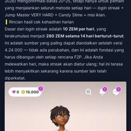
2026) mengonfirmasi batas 20–25, tetapi hanya untuk pemain
yang menjalankan seluruh metode setiap hari —
login streak
+
Jump Master VERY HARD + Candy Slime + misi iklan.
Rincian hasil cek kehadiran harian
Dasar dari
login streak
adalah
10 ZEM per hari
, yang
terakumulasi menjadi
280 ZEM selama 14 hari berturut-turut
.
Ini adalah sumber yang paling dapat diandalkan setelah versi
4.24.000 — tidak ada perubahan, dan ini adalah fondasi yang
harus dibangun oleh setiap rencana F2P. Jika Anda
melewatkan hari, maka
streak
akan diatur ulang; hal ini terasa
lebih menyakitkan sekarang karena sumber lain telah
diperketat.