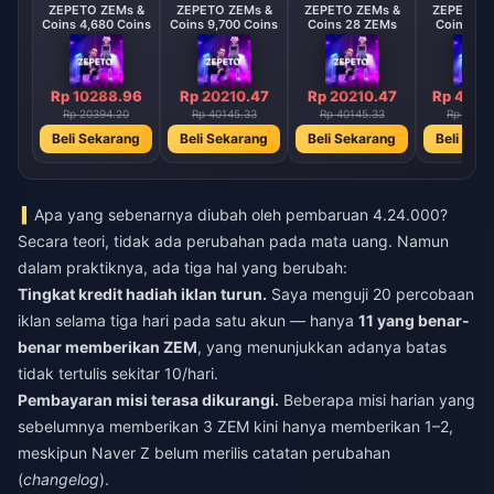
ZEPETO ZEMs &
ZEPETO ZEMs &
ZEPETO ZEMs &
ZEPETO Z
Coins 4,680 Coins
Coins 9,700 Coins
Coins 28 ZEMs
Coins 58
Rp 10288.96
Rp 20210.47
Rp 20210.47
Rp 4042
Rp 20394.20
Rp 40145.33
Rp 40145.33
Rp 8029
Beli Sekarang
Beli Sekarang
Beli Sekarang
Beli Sek
Apa yang sebenarnya diubah oleh pembaruan 4.24.000?
Secara teori, tidak ada perubahan pada mata uang. Namun
dalam praktiknya, ada tiga hal yang berubah:
Tingkat kredit hadiah iklan turun.
Saya menguji 20 percobaan
iklan selama tiga hari pada satu akun — hanya
11 yang benar-
benar memberikan ZEM
, yang menunjukkan adanya batas
tidak tertulis sekitar 10/hari.
Pembayaran misi terasa dikurangi.
Beberapa misi harian yang
sebelumnya memberikan 3 ZEM kini hanya memberikan 1–2,
meskipun Naver Z belum merilis catatan perubahan
(
changelog
).