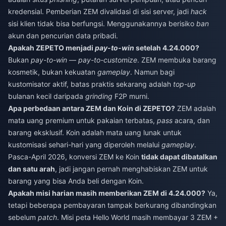
kredensial. Pemberian ZEM divalidasi di sisi server, jadi
hack
sisi klien tidak bisa berfungsi. Menggunakannya berisiko
ban
akun dan pencurian data pribadi.
Apakah ZEPETO menjadi
pay-to-win
setelah 4.24.000?
Bukan
pay-to-win
—
pay-to-customize
. ZEM membuka barang
kosmetik, bukan kekuatan
gameplay
. Namun bagi
kustomisator aktif, batas praktis sekarang adalah
top-up
bulanan kecil daripada
grinding
F2P murni.
Apa perbedaan antara ZEM dan Koin di ZEPETO?
ZEM adalah
mata uang premium untuk pakaian terbatas,
pass
acara, dan
barang eksklusif. Koin adalah mata uang lunak untuk
kustomisasi sehari-hari yang diperoleh melalui
gameplay
.
Pasca-April 2026, konversi ZEM ke Koin
tidak dapat dibatalkan
dan satu arah
, jadi jangan pernah menghabiskan ZEM untuk
barang yang bisa Anda beli dengan Koin.
Apakah misi harian masih memberikan ZEM di 4.24.000?
Ya,
tetapi beberapa pembayaran tampak berkurang dibandingkan
sebelum
patch
. Misi peta Hello World masih membayar 3 ZEM +