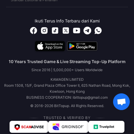
Ikuti Terus Info Terbaru dari Kami
10 Years Trusted Game & Live Streaming Top-Up Platform
Since 2016 | 5,000,000+ Users Worldwide
KAMAGEN LIMITED
Room 1508, 15/F, Grand Plaza Office Tower II, 625 Nathan Road, Mong Kok,
Kowloon, Hong Kong
BUSINESS COOPERATION: ibittopup@gmail.com
© 2016-2026 BitTopup. All Rights Reserved.
TRUSTED & VERIFIED BY