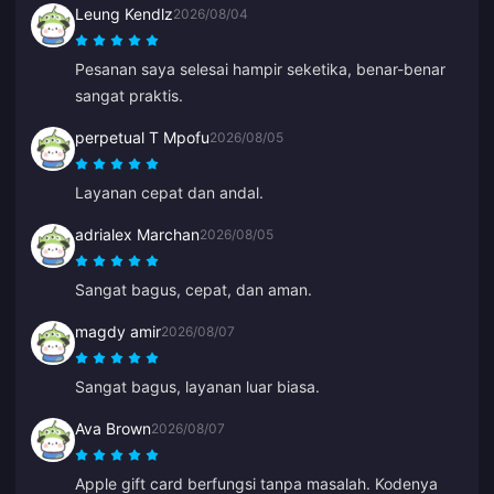
Leung Kendlz
2026/08/04
Pesanan saya selesai hampir seketika, benar-benar
sangat praktis.
perpetual T Mpofu
2026/08/05
Layanan cepat dan andal.
adrialex Marchan
2026/08/05
Sangat bagus, cepat, dan aman.
magdy amir
2026/08/07
Sangat bagus, layanan luar biasa.
Ava Brown
2026/08/07
Apple gift card berfungsi tanpa masalah. Kodenya