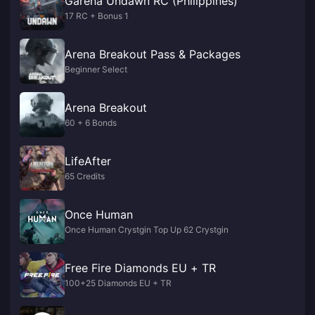
Garena Undawn RC (Philippines)
17 RC + Bonus 1
Arena Breakout Pass & Packages
Beginner Select
Arena Breakout
60 + 6 Bonds
LifeAfter
65 Credits
Once Human
Once Human Crystgin Top Up 62 Crystgin
Free Fire Diamonds EU + TR
100+25 Diamonds EU + TR