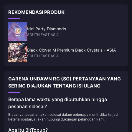
300+ per tier, strategi ranking yang sah tidak hanya lebih aman—
tetapi juga lebih bermanfaat dalam jangka panjang.
REKOMENDASI PRODUK
Idol Party Diamonds
SOUTH EAST ASIA
Black Clover M Premium Black Crystals - ASIA
SOUTH EAST ASIA
GARENA UNDAWN RC (SG) PERTANYAAN YANG
SERING DIAJUKAN TENTANG ISI ULANG
Berapa lama waktu yang dibutuhkan hingga
pesanan selesai?
Biasanya, pesanan akan selesai dalam beberapa menit. Jika terjadi
keterlambatan, silakan hubungi dukungan pelanggan kami.
Apa itu BitTopup?