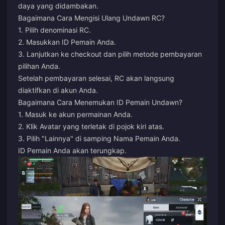
daya yang didambakan.
Bagaimana Cara Mengisi Ulang Undawn RC?
1. Pilih denominasi RC.
2. Masukkan ID Pemain Anda.
3. Lanjutkan ke checkout dan pilih metode pembayaran
pilihan Anda.
Setelah pembayaran selesai, RC akan langsung
diaktifkan di akun Anda.
Bagaimana Cara Menemukan ID Pemain Undawn?
1. Masuk ke akun permainan Anda.
2. Klik Avatar yang terletak di pojok kiri atas.
3. Pilih "Lainnya" di samping Nama Pemain Anda.
ID Pemain Anda akan terungkap.