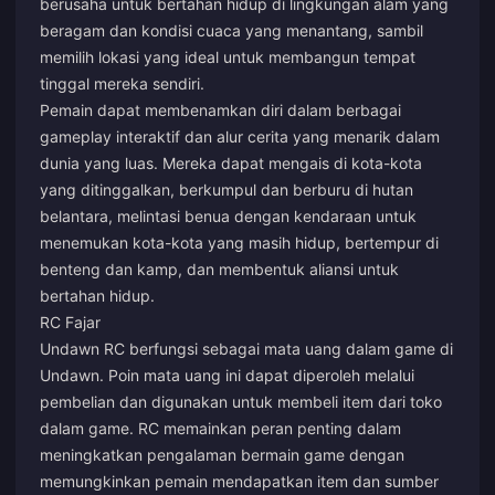
berusaha untuk bertahan hidup di lingkungan alam yang
beragam dan kondisi cuaca yang menantang, sambil
memilih lokasi yang ideal untuk membangun tempat
tinggal mereka sendiri.
Pemain dapat membenamkan diri dalam berbagai
gameplay interaktif dan alur cerita yang menarik dalam
dunia yang luas. Mereka dapat mengais di kota-kota
yang ditinggalkan, berkumpul dan berburu di hutan
belantara, melintasi benua dengan kendaraan untuk
menemukan kota-kota yang masih hidup, bertempur di
benteng dan kamp, ​​​​dan membentuk aliansi untuk
bertahan hidup.
RC Fajar
Undawn RC berfungsi sebagai mata uang dalam game di
Undawn. Poin mata uang ini dapat diperoleh melalui
pembelian dan digunakan untuk membeli item dari toko
dalam game. RC memainkan peran penting dalam
meningkatkan pengalaman bermain game dengan
memungkinkan pemain mendapatkan item dan sumber