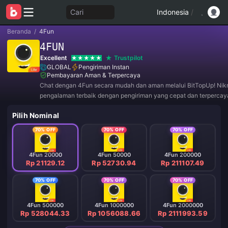
Cari
Indonesia
/
Beranda
/
4Fun
4FUN
Excellent
Trustpilot
GLOBAL
Pengiriman Instan
Pembayaran Aman & Terpercaya
Chat dengan 4Fun secara mudah dan aman melalui BitTopUp! Nik
pengalaman terbaik dengan pengiriman yang cepat dan terpercay
Bergabunglah dengan kami sekarang untuk penawaran eksklusif 
Pilih Nominal
menarik! ✨
70% OFF
70% OFF
70% OFF
4Fun 20000
4Fun 50000
4Fun 200000
Rp 21129.12
Rp 52730.94
Rp 211107.49
70% OFF
70% OFF
70% OFF
4Fun 500000
4Fun 1000000
4Fun 2000000
Rp 528044.33
Rp 1056088.66
Rp 2111993.59