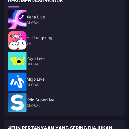
REKOMENDASI PRODUK
Xena Live
GLOBAL
Hai Langsung
SA
Yoyo Live
GLOBAL
Migo Live
GLOBAL
Koin SuperLive
GLOBAL
4FUN PERTANYAAN YANG SERING DIAJUKAN