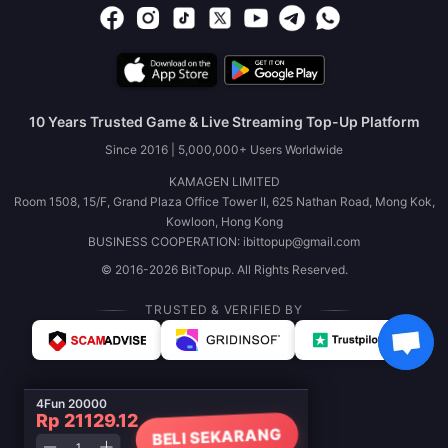
10 Years Trusted Game & Live Streaming Top-Up Platform
Since 2016 | 5,000,000+ Users Worldwide
KAMAGEN LIMITED
Room 1508, 15/F, Grand Plaza Office Tower II, 625 Nathan Road, Mong Kok,
Kowloon, Hong Kong
BUSINESS COOPERATION: ibittopup@gmail.com
© 2016-2026 BitTopup. All Rights Reserved.
TRUSTED & VERIFIED BY
4Fun 20000
Rp 21129.12
BELI SEKARANG