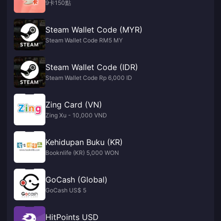
9卡150點
Steam Wallet Code (MYR)
Steam Wallet Code RM5 MY
Steam Wallet Code (IDR)
Steam Wallet Code Rp 6,000 ID
Zing Card (VN)
Zing Xu - 10,000 VND
Kehidupan Buku (KR)
Booknlife (KR) 5,000 WON
GoCash (Global)
GoCash US$ 5
HitPoints USD