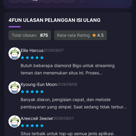
4FUN ULASAN PELANGGAN ISI ULANG
Total Ulasan:
875
Rata-rata Rating
4.5
Ellie Harcus
2026/08/07
Butuh beberapa diamond Bigo untuk streaming
teman dan menemukan situs ini. Proses
pembayarannya lancar dan diamond langsung
Kyoung-Eun Moon
2026/08/08
masuk.
Banyak diskon, pengisian cepat, dan metode
pembayaran yang simpel. Saat sedang tidak terburu-
buru, saya terus top up sedikit demi sedikit seperti
Алексей Зеелиг
2026/08/07
menabung. Sangat bagus untuk isi ulang diamond,
saya sudah memberi tahu beberapa teman tentang
Situs terbaik untuk top-up semua jenis aplikasi.
ini.