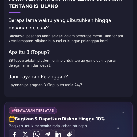
TENTANG ISI ULANG
Berapa lama waktu yang dibutuhkan hingga
pesanan selesai?
Biasanya, pesanan akan selesai dalam beberapa menit. Jika terjadi
keterlambatan, silakan hubungi dukungan pelanggan kami.
Apa itu BitTopup?
BitTopup adalah platform online untuk top up game dan layanan
dengan aman dan cepat.
Jam Layanan Pelanggan?
Layanan pelanggan BitTopup tersedia 24/7.
PENAWARAN TERBATAS
Bagikan & Dapatkan Diskon Hingga 10%
Bagikan untuk membuka roda keberuntungan.