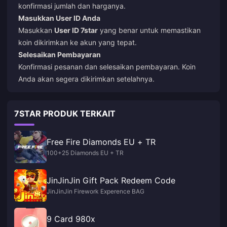
konfirmasi jumlah dan harganya.
Masukkan User ID Anda
Masukkan
User ID 7star
yang benar untuk memastikan
koin dikirimkan ke akun yang tepat.
Selesaikan Pembayaran
Konfirmasi pesanan dan selesaikan pembayaran. Koin
Anda akan segera dikirimkan setelahnya.
7STAR PRODUK TERKAIT
Free Fire Diamonds EU + TR
100+25 Diamonds EU + TR
JinJinJin Gift Pack Redeem Code
JinJinJin Firework Experence BAG
9 Card 980x