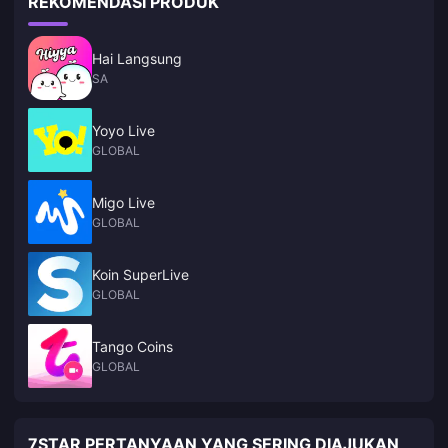
REKOMENDASI PRODUK
Hai Langsung
SA
Yoyo Live
GLOBAL
Migo Live
GLOBAL
Koin SuperLive
GLOBAL
Tango Coins
GLOBAL
7STAR PERTANYAAN YANG SERING DIAJUKAN