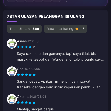
7STAR ULASAN PELANGGAN ISI ULANG
Total Ulasan:
869
Rata-rata Rating
4.3
Aseel
2026/08/05
Saya suka lore dan gamenya, tapi saya tidak bisa
masuk ke teapot dan Wonderland, tolong bantu saya.
Yang lainnya luar biasa.
Oso
2026/08/05
Sangat cepat. Aplikasi ini menyimpan riwayat
transaksi dengan baik untuk keperluan pembukuan
dan diskonnya cukup kompetitif.
Okeana
2026/08/03
Mantap, sangat bagus.