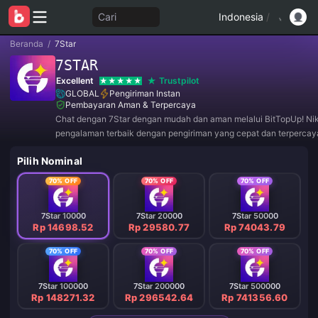
Cari
Indonesia
/
Beranda
/
7Star
7STAR
Excellent
Trustpilot
GLOBAL
Pengiriman Instan
Pembayaran Aman & Terpercaya
Chat dengan 7Star dengan mudah dan aman melalui BitTopUp! Ni
pengalaman terbaik dengan pengiriman yang cepat dan terpercay
Bergabunglah dengan kami sekarang untuk penawaran eksklusif 
Pilih Nominal
menarik! ✨
70% OFF
70% OFF
70% OFF
7Star 10000
7Star 20000
7Star 50000
Rp 14698.52
Rp 29580.77
Rp 74043.79
70% OFF
70% OFF
70% OFF
7Star 100000
7Star 200000
7Star 500000
Rp 148271.32
Rp 296542.64
Rp 741356.60