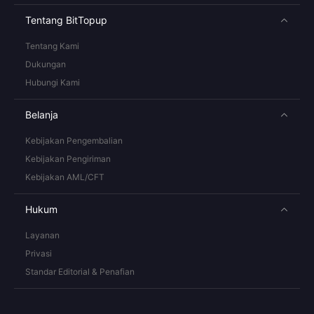
Tentang BitTopup
Tentang Kami
Dukungan
Hubungi Kami
Belanja
Kebijakan Pengembalian
Kebijakan Pengiriman
Kebijakan AML/CFT
Hukum
Layanan
Privasi
Standar Editorial & Penafian