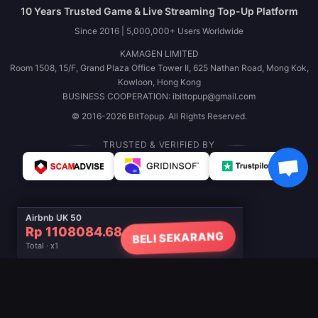
10 Years Trusted Game & Live Streaming Top-Up Platform
Since 2016 | 5,000,000+ Users Worldwide
KAMAGEN LIMITED
Room 1508, 15/F, Grand Plaza Office Tower II, 625 Nathan Road, Mong Kok,
Kowloon, Hong Kong
BUSINESS COOPERATION: ibittopup@gmail.com
© 2016-2026 BitTopup. All Rights Reserved.
TRUSTED & VERIFIED BY
Airbnb UK 50
Rp 1108084.68
BELI SEKARANG
Total · x1