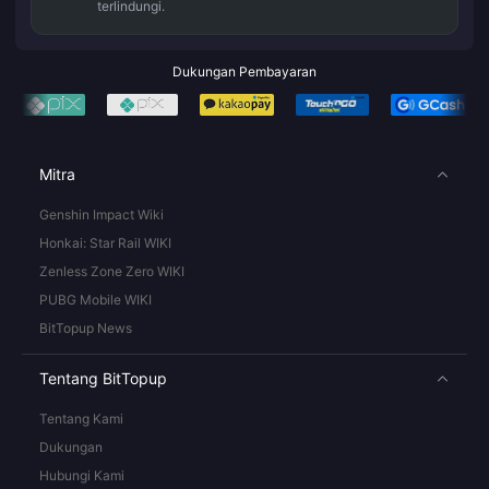
terlindungi.
Dukungan Pembayaran
Mitra
Genshin Impact Wiki
Honkai: Star Rail WIKI
Zenless Zone Zero WIKI
PUBG Mobile WIKI
BitTopup News
Tentang BitTopup
Tentang Kami
Dukungan
Hubungi Kami