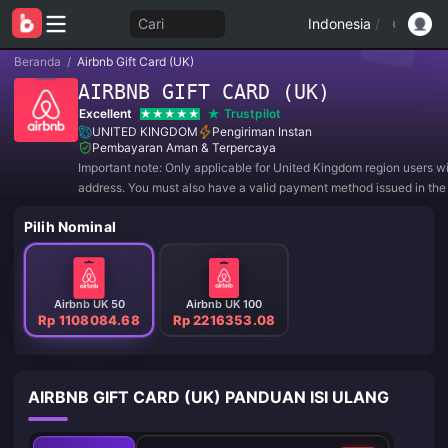
Cari
Indonesia
/
Beranda
/
Airbnb Gift Card (UK)
AIRBNB GIFT CARD (UK)
Excellent
Trustpilot
UNITED KINGDOM
Pengiriman Instan
Pembayaran Aman & Terpercaya
Important note: Only applicable for United Kingdom region users w
address. You must also have a valid payment method issued in the
where you reside. Please be aware that all purchases are NON
Pilih Nominal
and NON-RETURNABLE.
Airbnb UK 50
Airbnb UK 100
Rp 1108084.68
Rp 2216353.08
AIRBNB GIFT CARD (UK) PANDUAN ISI ULANG