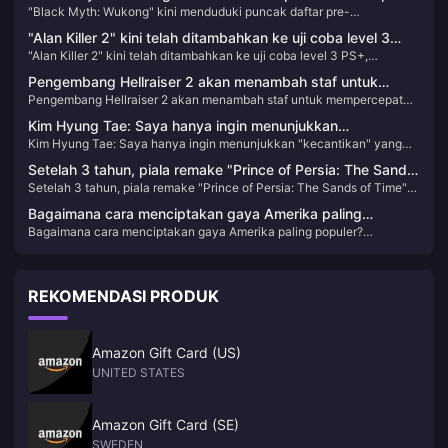
"Black Myth: Wukong" kini menduduki puncak daftar pre-
order/terlaris di toko PSN HK
order/terlaris di toko PSN HK
"Alan Killer 2" kini telah ditambahkan ke uji coba level 3
"Alan Killer 2" kini telah ditambahkan ke uji coba level 3 PS+,
PS+, memungkinkan Anda merasakan konten game selama
memungkinkan Anda merasakan konten game selama 3 jam
3 jam
Pengembang Hellraiser 2 akan menambah staf untuk
Pengembang Hellraiser 2 akan menambah staf untuk mempercepat
mempercepat pengembangan konten baru untuk game
pengembangan konten baru untuk game tersebut
tersebut
Kim Hyung Tae: Saya hanya ingin menunjukkan
Kim Hyung Tae: Saya hanya ingin menunjukkan "kecantikan" yang
"kecantikan" yang lebih ideal dalam game!
lebih ideal dalam game!
Setelah 3 tahun, piala remake "Prince of Persia: The Sands
Setelah 3 tahun, piala remake "Prince of Persia: The Sands of Time"
of Time" muncul lagi di latar belakang
muncul lagi di latar belakang
Bagaimana cara menciptakan gaya Amerika paling
Bagaimana cara menciptakan gaya Amerika paling populer?
populer? Wawancara eksklusif dengan Ergan, RPG dunia
Wawancara eksklusif dengan Ergan, RPG dunia terbuka "Beacon and
terbuka "Beacon and Smoke" - interpretasi gameplay yang
Smoke" - interpretasi gameplay yang mendetail
mendetail
REKOMENDASI PRODUK
Amazon Gift Card (US)
UNITED STATES
Amazon Gift Card (SE)
SWEDEN