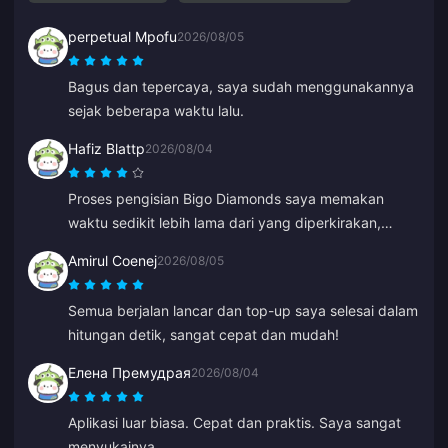
perpetual Mpofu
2026/08/05
Bagus dan tepercaya, saya sudah menggunakannya
sejak beberapa waktu lalu.
Hafiz Blattp
2026/08/04
Proses pengisian Bigo Diamonds saya memakan
waktu sedikit lebih lama dari yang diperkirakan,
tetapi akhirnya masuk dengan aman dan lancar. Saya
Amirul Coenej
2026/08/05
puas.
Semua berjalan lancar dan top-up saya selesai dalam
hitungan detik, sangat cepat dan mudah!
Елена Премудрая
2026/08/04
Aplikasi luar biasa. Cepat dan praktis. Saya sangat
menyukainya.