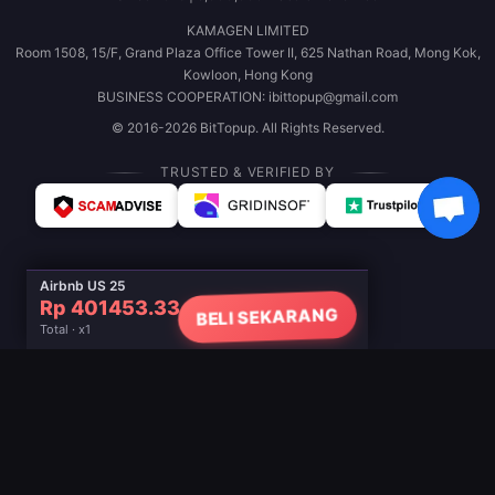
KAMAGEN LIMITED
Room 1508, 15/F, Grand Plaza Office Tower II, 625 Nathan Road, Mong Kok,
Kowloon, Hong Kong
BUSINESS COOPERATION: ibittopup@gmail.com
© 2016-2026 BitTopup. All Rights Reserved.
TRUSTED & VERIFIED BY
Airbnb US 25
Rp 401453.33
BELI SEKARANG
Total · x1