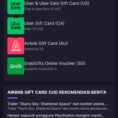
Uber & Uber Eats Gift Card (US)
Uber & Uber Eats 15 USD
Uber Gift Card (CA)
Uber 15 CAD
Airbnb Gift Card (AU)
Airbnb AU 25
GrabGifts Online Voucher (SG)
GrabGifts Food SGD 5
AIRBNB GIFT CARD (US) REKOMENDASI BERITA
Trailer "Starry Sky: Shattered Space" dan konten utama
Trailer "Starry Sky: Shattered Space" dan konten utama pembaruan
pembaruan bulan Juni diumumkan
bulan Juni diumumkan
Hampir separuh pengguna PlayStation mungkin masih