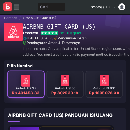
Cari
Indonesia
/
Beranda
/
Airbnb Gift Card (US)
AIRBNB GIFT CARD (US)
Excellent
Trustpilot
UNITED STATES
Pengiriman Instan
Pembayaran Aman & Terpercaya
Important note: Only applicable for United States region users wit
address. You must also have a valid payment method issued in the
where you reside. Please be aware that all purchases are NON
Pilih Nominal
and NON-RETURNABLE.
Airbnb US 25
Airbnb US 50
Airbnb US 100
Rp 401453.33
Rp 802539.19
Rp 1605078.38
AIRBNB GIFT CARD (US) PANDUAN ISI ULANG