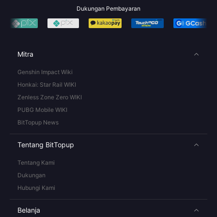
Dukungan Pembayaran
Mitra
Genshin Impact Wiki
Honkai: Star Rail WIKI
Zenless Zone Zero WIKI
PUBG Mobile WIKI
BitTopup News
Tentang BitTopup
Tentang Kami
Dukungan
Hubungi Kami
Belanja