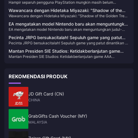
Hampir separuh pengguna PlayStation mungkin masih belum
belum mengupgrade perangkatnya ke PS5
mengupgrade perangkatnya ke PS5
Wawancara dengan Hidetaka Miyazaki: "Shadow of the
Wawancara dengan Hidetaka Miyazaki: "Shadow of the Golden Tree"
Golden Tree" adalah DLC terbesar di masa lalu, dan
adalah DLC terbesar di masa lalu, dan pekerjaan pengembangannya
pekerjaan pengembangannya belum selesai
EA mengatakan model Nintendo baru akan menguntungkan
belum selesai
EA mengatakan model Nintendo baru akan menguntungkan judul-
judul-judulnya
judulnya
Pecinta JRPG bersukacitalah! Sepuluh game yang patut
Pecinta JRPG bersukacitalah! Sepuluh game yang patut dinantikan di
dinantikan di tahun 2024
tahun 2024
Mantan Presiden SIE Studios: Ketidakberlanjutan game
Mantan Presiden SIE Studios: Ketidakberlanjutan game AAA
AAA beranggaran tinggi akan dibahas lebih lanjut tahun ini
beranggaran tinggi akan dibahas lebih lanjut tahun ini
REKOMENDASI PRODUK
JD Gift Card (CN)
CHINA
GrabGifts Cash Voucher (MY)
MALAYSIA