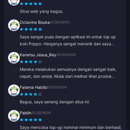
Situs web yang bagus.
Octavine Bouka
2026/08/09
Saya sangat puas dengan aplikasi ini untuk top up
koin Poppo. Harganya sangat menarik dan saya
merasa aman saat membeli. Sangat
Kanetsu Jesus_Rey
2026/08/08
merekomendasikan ini kepada semua orang, terima
kasih.
Mereka melakukan semuanya dengan sangat baik,
cepat, dan andal. Mulai dari melihat-lihat produk
hingga metode pembayaran, seluruh tampilannya
Fatema Habibi
2026/08/09
membuat mereka jauh lebih unggul dari yang lain
karena mencegah banyak kesalahan.
Bagus, saya senang dengan situs ini.
Pablin
2026/08/09
Saya mencoba top-up nominal minimum dan berhasil.