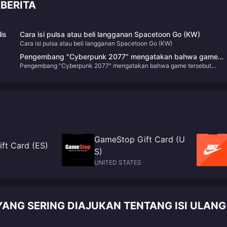
BERITA
is
Cara isi pulsa atau beli langganan Spacetoon Go (KW)
Cara isi pulsa atau beli langganan Spacetoon Go (KW)
Pengembang "Cyberpunk 2077" mengatakan bahwa game
Pengembang "Cyberpunk 2077" mengatakan bahwa game tersebut
tersebut memiliki penyesalan dalam "pilihan lahir" dan mungki
memiliki penyesalan dalam "pilihan lahir" dan mungkin akan ditingkatkan 
akan ditingkatkan di masa mendatang.
masa mendatang.
GameStop Gift Card (U
ft Card (ES)
S)
UNITED STATES
ANG SERING DIAJUKAN TENTANG ISI ULANG