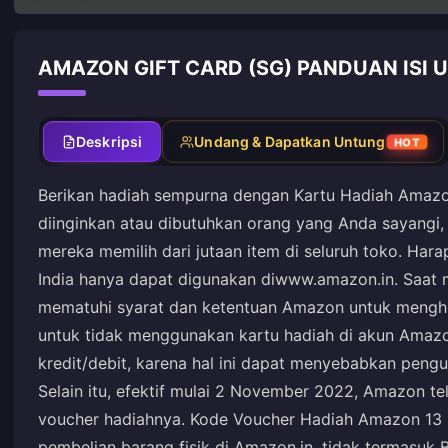
AMAZON GIFT CARD (SG) PANDUAN ISI 
Deskripsi
Undang & Dapatkan Untung
HOT
Berikan hadiah sempurna dengan Kartu Hadiah Amazo
diinginkan atau dibutuhkan orang yang Anda sayang
mereka memilih dari jutaan item di seluruh toko. Ha
India hanya dapat digunakan di
www.amazon.in
. Saat
mematuhi syarat dan ketentuan Amazon untuk menghi
untuk tidak menggunakan kartu hadiah di akun Ama
kredit/debit, karena hal ini dapat menyebabkan pengunc
Selain itu, efektif mulai 2 November 2022, Amazon t
voucher hadiahnya. Kode Voucher Hadiah Amazon 13 
pembelian barang fisik di Amazon.in, tidak termasuk 