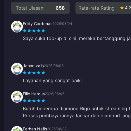
Total Ulasan:
658
Rata-rata Rating
4.2
Eddy Cardenas
2026/08/04
Saya suka top-up di sini, mereka bertanggung j
Jahan zaib
2026/08/03
Layanan yang sangat baik.
Ellie Harcus
2026/08/05
Butuh beberapa diamond Bigo untuk streaming t
Proses pembayarannya lancar dan diamond lan
Farhan Nafis
2026/08/07