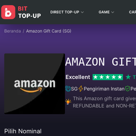
DIRECT TOP-UP
GAME
CA
Beranda
/
Amazon Gift Card (SG)
AMAZON GIF
Excellent
T
SG
Pengiriman Instan
Pe
This Amazon gift card give
REFUNDABLE and NON-RE
Pilih Nominal