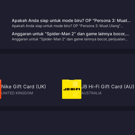
Apakah Anda siap untuk mode biru? OP "Persona 3: Muat
Apakah Anda siap untuk mode biru? OP "Persona 3: Muat Ulang"
Ulang" diluncurkan
diluncurkan
Anggaran untuk "Spider-Man 2" dan game lainnya bocor,
Anggaran untuk "Spider-Man 2" dan game lainnya bocor, penjualan
n
penjualan "Spider-Man: Miles Morales" mencapai 10,2 juta
di
"Spider-Man: Miles Morales" mencapai 10,2 juta
Nike Gift Card (UK)
JB Hi-Fi Gift Card (AU)
UNITED KINGDOM
AUSTRALIA