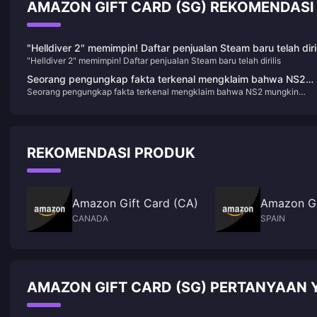
AMAZON GIFT CARD (SG) REKOMENDASI 
"Helldiver 2" memimpin! Daftar penjualan Steam baru telah diril
"Helldiver 2" memimpin! Daftar penjualan Steam baru telah dirilis
Seorang pengungkap fakta terkenal mengklaim bahwa NS2
Seorang pengungkap fakta terkenal mengklaim bahwa NS2 mungkin
mungkin diumumkan sebelum April tahun depan dan akan
diumumkan sebelum April tahun depan dan akan meluncurkan "Trilogi
meluncurkan "Trilogi Bayonetta"
Bayonetta"
REKOMENDASI PRODUK
Amazon Gift Card (CA)
Amazon Gi
CANADA
SPAIN
AMAZON GIFT CARD (SG) PERTANYAAN Y