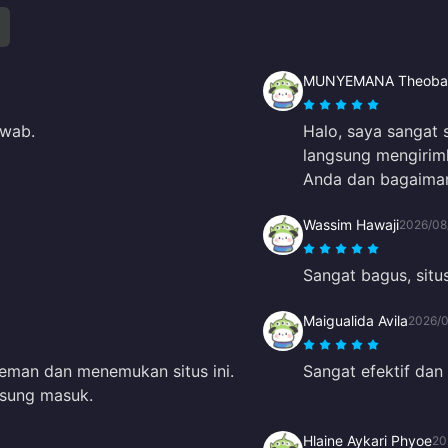
MUNYEMANA Theoba
awab.
Halo, saya sangat
langsung mengirim
Anda dan bagaimana
Wassim Hawaji
2026/08
Sangat bagus, situs 
Maigualida Avila
2026/
eman dan menemukan situs ini.
Sangat efektif dan
gsung masuk.
Hlaine Aykari Phyoe
20