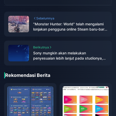
Sebelumnya
"Monster Hunter: World" telah mengalami
lonjakan pengguna online Steam baru-baru
ini, dengan puncaknya kini melebihi
110.000
Berikutnya
Sony mungkin akan melakukan
penyesuaian lebih lanjut pada studionya,
dan Insomnia Group menghadapi tekanan
untuk mengurangi biaya
Rekomendasi Berita