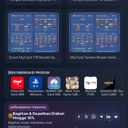
Termurah di April 2026: Pering
mi 2026: Tumpuk Semua Disko
kat 5 Situs Teratas
n Sebelum 9 April
Event MyCard TW Musim Semi
MyCard Taiwan Musim Semi 2
2026: Semua Hadiah & Tengga
026: Panduan Game Terbaik &
t Waktu
Bonus Maksimal
REKOMENDASI PRODUK
iFood Gift
PlayStation
HUAWEI Gift
Work from
MyCard
Amazon Gift
Amazon
Card (BR)
Network
Card (AE)
Home CdKey
(TW)
Card (UAE)
Card 
Card (SG)
(JP)
PENAWARAN TERBATAS
Bagikan & Dapatkan Diskon
Hingga 10%
Bagikan untuk membuka roda
keberuntungan.