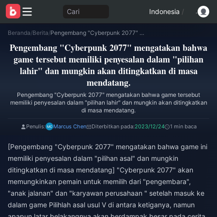
Cari
Indonesia
/
Beranda
/
Berita
/
Pengembang "Cyberpunk 2077" mengatakan bahwa game tersebut memiliki penyesalan dalam "pilihan lahir" dan mungkin akan ditingkatkan di masa mendatang.
Pengembang "Cyberpunk 2077" mengatakan bahwa
game tersebut memiliki penyesalan dalam "pilihan
lahir" dan mungkin akan ditingkatkan di masa
mendatang.
Pengembang "Cyberpunk 2077" mengatakan bahwa game tersebut
memiliki penyesalan dalam "pilihan lahir" dan mungkin akan ditingkatkan
di masa mendatang.
Penulis:
Marcus Chen
Diterbitkan pada:
2023/12/24
1 min baca
[Pengembang "Cyberpunk 2077" mengatakan bahwa game ini
memiliki penyesalan dalam "pilihan asal" dan mungkin
ditingkatkan di masa mendatang] "Cyberpunk 2077" akan
memungkinkan pemain untuk memilih dari "pengembara",
"anak jalanan" dan "karyawan perusahaan " setelah masuk ke
dalam game Pilihlah asal usul V di antara ketiganya, namun
apapun latar belakangnya akan berdampak besar pada cerita