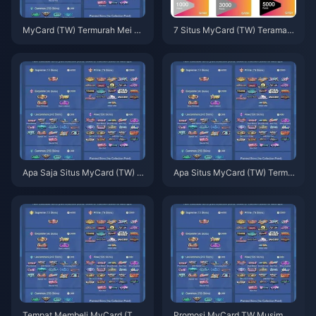
MyCard (TW) Termurah Mei 20
7 Situs MyCard (TW) Teraman
26: Peringkat 7 Reseller Berdas
& Termurah Mei 2026 [Peringk
arkan Harga Asli & Keamanan
at]
Apa Saja Situs MyCard (TW) T
Apa Situs MyCard (TW) Termur
ermurah di Mei 2026? Peringka
ah di Mei 2026? Peringkat 7 Pl
t 7 Platform Teratas
atform
Tempat Membeli MyCard (TW)
Promosi MyCard TW Musim Se