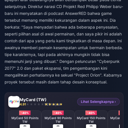
selanjutnya. Direktur narasi CD Projekt Red Philipp Weber baru-
baru ini menyatakan di podcast AnswerRED bahwa game
tersebut memang memiliki kekurangan dalam aspek ini. Dia
berkata: "Saya menyadari bahwa ada beberapa penyesalan,
seperti pilihan asal di awal permainan, dan saya pikir ini adalah
contoh dari apa yang perlu kami tingkatkan di masa depan. Ini
awalnya memberi pemain kesempatan untuk bermain berbeda.
tipe karakternya, tapi pada akhirnya mungkin tidak bisa
memenuhi janji yang dibuat." Dengan peluncuran "Cyberpunk
2077" 2.0 dan paket ekspansi, tim pengembangan kini
mengalihkan perhatiannya ke sekuel "Project Orion". Kabarnya
proyek tersebut masih dalam tahap desain konseptual.
MyCard (TW)
Lihat Selengkapnya ›
4.91
928 terjual
-40%
-40%
-40%
-40
MyCard 50 Points
MyCard 90 Points
MyCard 150 Points
MyCard 170
TW
TW
TW
TW