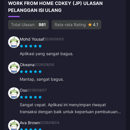
WORK FROM HOME CDKEY (JP) ULASAN
PELANGGAN ISI ULANG
Total Ulasan:
981
Rata-rata Rating
4.1
Mohd Yousaf
2026/08/05
Aplikasi yang sangat bagus.
Okeana
2026/08/06
Mantap, sangat bagus.
Oso
2026/08/07
Sangat cepat. Aplikasi ini menyimpan riwayat
transaksi dengan baik untuk keperluan pembukuan
dan diskonnya cukup kompetitif.
Ava Brown
2026/08/04