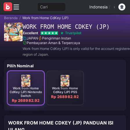
Cari
Indonesia
/
Beranda
/
Work from Home CdKey (JP)
WORK FROM HOME CDKEY (JP)
Excellent
Trustpilot
JAPAN
Pengiriman Instan
Pembayaran Aman & Terpercaya
Work from Home CdKey (JP) is only valid for the account registered
region of Japan.
Pilih Nominal
Work from Home
Work from Home
CdKey (JP) Nintendo
CdKey (JP) PS5
Switch
Rp 268982.92
Rp 268982.92
WORK FROM HOME CDKEY (JP) PANDUAN ISI
ULANG