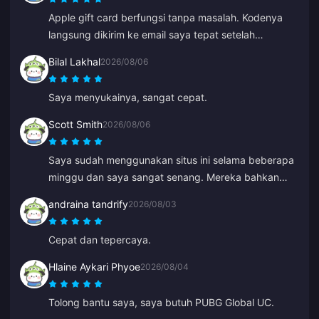
Apple gift card berfungsi tanpa masalah. Kodenya
langsung dikirim ke email saya tepat setelah
pembayaran.
Bilal Lakhal
2026/08/06
Saya menyukainya, sangat cepat.
Scott Smith
2026/08/06
Saya sudah menggunakan situs ini selama beberapa
minggu dan saya sangat senang. Mereka bahkan
menghubungi saya untuk mengonfirmasi detail
andraina tandrify
2026/08/03
pesanan saya, mudah dihubungi dan staf
dukungannya sangat ramah serta membantu.
Cepat dan tepercaya.
Hlaine Aykari Phyoe
2026/08/04
Tolong bantu saya, saya butuh PUBG Global UC.