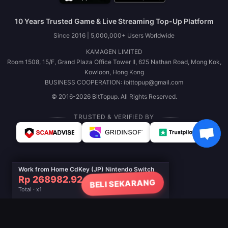
10 Years Trusted Game & Live Streaming Top-Up Platform
Since 2016 | 5,000,000+ Users Worldwide
KAMAGEN LIMITED
Room 1508, 15/F, Grand Plaza Office Tower II, 625 Nathan Road, Mong Kok,
Kowloon, Hong Kong
BUSINESS COOPERATION: ibittopup@gmail.com
© 2016-2026 BitTopup. All Rights Reserved.
TRUSTED & VERIFIED BY
Work from Home CdKey (JP) Nintendo Switch
Rp 268982.92
BELI SEKARANG
Total · x1