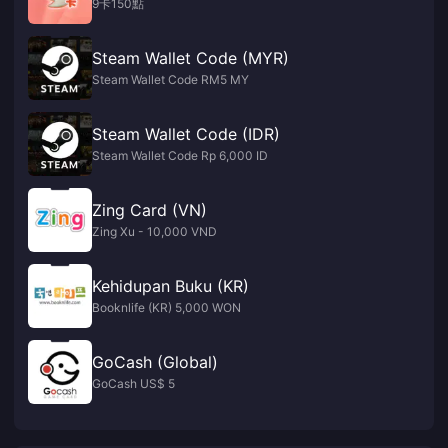
9卡150點
Steam Wallet Code (MYR)
Steam Wallet Code RM5 MY
Steam Wallet Code (IDR)
Steam Wallet Code Rp 6,000 ID
Zing Card (VN)
Zing Xu - 10,000 VND
Kehidupan Buku (KR)
Booknlife (KR) 5,000 WON
GoCash (Global)
GoCash US$ 5