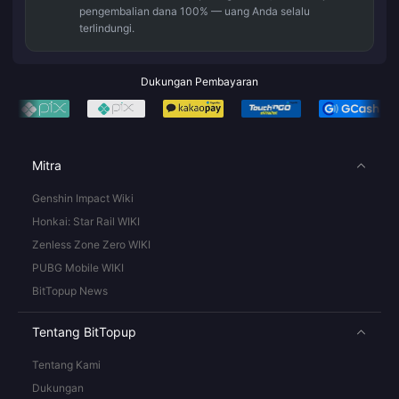
pengembalian dana 100% — uang Anda selalu
terlindungi.
Dukungan Pembayaran
Mitra
Genshin Impact Wiki
Honkai: Star Rail WIKI
Zenless Zone Zero WIKI
PUBG Mobile WIKI
BitTopup News
Tentang BitTopup
Tentang Kami
Dukungan