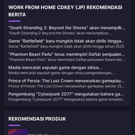
WORK FROM HOME CDKEY (JP) REKOMENDASI
BERITA
"Death Stranding 2: Beyond the Shores" akan menampilkan
"Death Stranding 2: Beyond the Shores" akan menampilkan
perubahan medan secara real-time
perubahan medan secara real-time
Game "Battlefield" baru mungkin tidak akan dirilis hingga
Game "Battlefield" baru mungkin tidak akan dirilis hingga tahun 2025
tahun 2025
"Phantom Beast Parlu" terus memimpin! Daftar penjualan
"Phantom Beast Parlu" terus memimpin! Daftar penjualan Steam baru
Steam baru telah dirilis
telah dirilis
Media mencatat sepuluh game dengan siklus
Media mencatat sepuluh game dengan siklus pengembangan
pengembangan terpanjang
terpanjang
Prince of Persia: The Lost Crown menawarkan gameplay
Prince of Persia: The Lost Crown menawarkan gameplay sekitar 25
sekitar 25 jam
jam
Pengembang "Cyberpunk 2077" mengatakan bahwa game
Pengembang "Cyberpunk 2077" mengatakan bahwa game tersebut
tersebut memiliki penyesalan dalam "pilihan lahir" dan
memiliki penyesalan dalam "pilihan lahir" dan mungkin akan
mungkin akan ditingkatkan di masa mendatang.
ditingkatkan di masa mendatang.
REKOMENDASI PRODUK