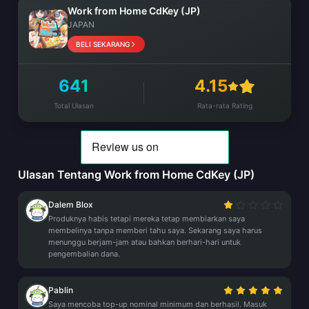
Work from Home CdKey (JP)
JAPAN
BELI SEKARANG
641
4.15
Total Ulasan
Rata-rata Rating
Ulasan Tentang Work from Home CdKey (JP)
Dalem Blox
Produknya habis tetapi mereka tetap membiarkan saya
membelinya tanpa memberi tahu saya. Sekarang saya harus
menunggu berjam-jam atau bahkan berhari-hari untuk
pengembalian dana.
Pablin
Saya mencoba top-up nominal minimum dan berhasil. Masuk