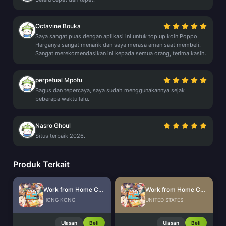
Octavine Bouka
Saya sangat puas dengan aplikasi ini untuk top up koin Poppo.
Harganya sangat menarik dan saya merasa aman saat membeli.
Sangat merekomendasikan ini kepada semua orang, terima kasih.
perpetual Mpofu
Bagus dan tepercaya, saya sudah menggunakannya sejak
beberapa waktu lalu.
Nasro Ghoul
Situs terbaik 2026.
Produk Terkait
Work from Home CdKey (HK)
Work from Home CdKey (US)
HONG KONG
UNITED STATES
Ulasan
Beli
Ulasan
Beli