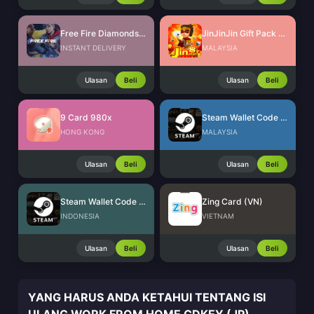
Free Fire Diamonds EU + TR
JinJinJin Gift Pack Redeem Code
INSTANT DELIVERY
MALAYSIA
Ulasan
Beli
Ulasan
Beli
9 Card 980x
Steam Wallet Code (MYR)
HONG KONG
MALAYSIA
Ulasan
Beli
Ulasan
Beli
Steam Wallet Code (IDR)
Zing Card (VN)
INDONESIA
VIETNAM
Ulasan
Beli
Ulasan
Beli
YANG HARUS ANDA KETAHUI TENTANG ISI