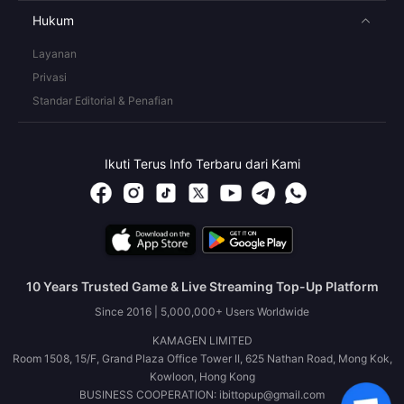
Hukum
Layanan
Privasi
Standar Editorial & Penafian
Ikuti Terus Info Terbaru dari Kami
10 Years Trusted Game & Live Streaming Top-Up Platform
Since 2016 | 5,000,000+ Users Worldwide
KAMAGEN LIMITED
Room 1508, 15/F, Grand Plaza Office Tower II, 625 Nathan Road, Mong Kok,
Kowloon, Hong Kong
BUSINESS COOPERATION: ibittopup@gmail.com