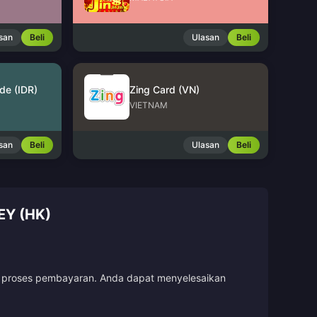
san
Beli
Ulasan
Beli
de (IDR)
Zing Card (VN)
VIETNAM
san
Beli
Ulasan
Beli
Y (HK)
uti proses pembayaran. Anda dapat menyelesaikan