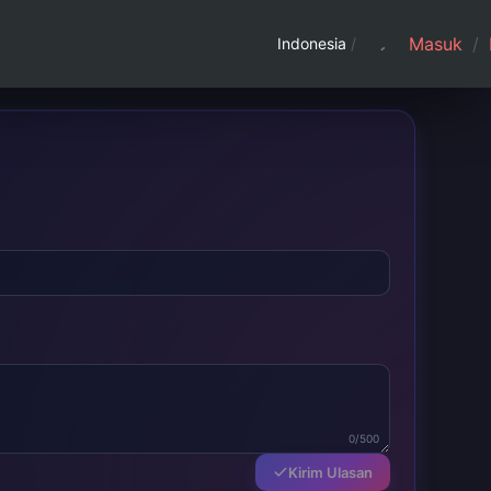
Masuk
/
Indonesia
/
0/500
Kirim Ulasan