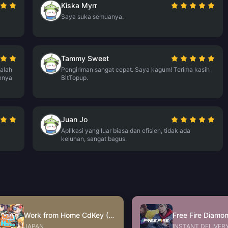
Kiska Myrr
Saya suka semuanya.
Tammy Sweet
alah
Pengiriman sangat cepat. Saya kagum! Terima kasih
nnya
BitTopup.
Juan Jo
Aplikasi yang luar biasa dan efisien, tidak ada
keluhan, sangat bagus.
Work from Home CdKey (JP)
JAPAN
INSTANT DELIVER