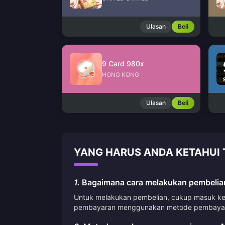
Ulasan
Beli
9 Card 980x
HONG KONG
Ulasan
Beli
YANG HARUS ANDA KETAHUI 
1.
Bagaimana cara melakukan pembelian
Untuk melakukan pembelian, cukup masuk ke a
pembayaran menggunakan metode pembayara