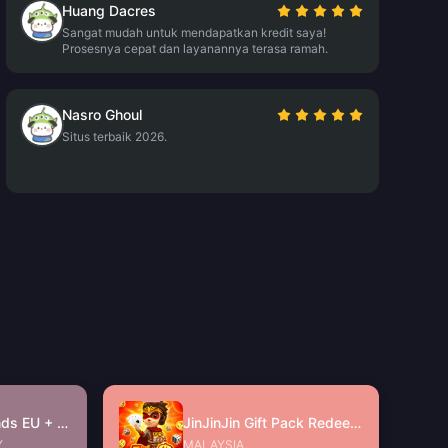
Huang Dacres
Sangat mudah untuk mendapatkan kredit saya!
Prosesnya cepat dan layanannya terasa ramah.
Nasro Ghoul
Situs terbaik 2026.
Free Fire Diamonds EU + TR
JinJinJin Gift Pack Redeem Code
Y
MALAYSIA