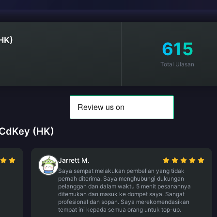
HK)
615
Total Ulasan
 CdKey (HK)
Jarrett M.
Saya sempat melakukan pembelian yang tidak
pernah diterima. Saya menghubungi dukungan
pelanggan dan dalam waktu 5 menit pesanannya
ditemukan dan masuk ke dompet saya. Sangat
profesional dan sopan. Saya merekomendasikan
tempat ini kepada semua orang untuk top-up.