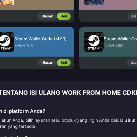
Ulasan
Beli
Ula
Steam Wallet Code (MYR)
Steam Wallet Co
MALAYSIA
INDONESIA
Ulasan
Beli
Ula
TENTANG ISI ULANG WORK FROM HOME CDKE
 di platform Anda?
kun Anda, pilih layanan atau produk yang ingin Anda beli, lalu ik
n yang tersedia