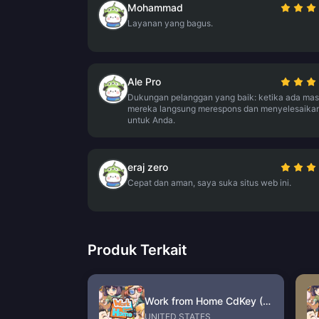
Mohammad
Layanan yang bagus.
Ale Pro
Dukungan pelanggan yang baik: ketika ada mas
mereka langsung merespons dan menyelesaika
untuk Anda.
eraj zero
Cepat dan aman, saya suka situs web ini.
Produk Terkait
Work from Home CdKey (US)
UNITED STATES