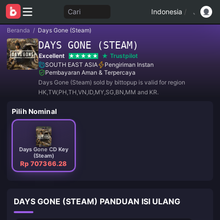
Cari
Indonesia
/
Beranda
/
Days Gone (Steam)
DAYS GONE (STEAM)
Excellent
Trustpilot
SOUTH EAST ASIA
Pengiriman Instan
Pembayaran Aman & Terpercaya
Days Gone (Steam) sold by bittopup is valid for region
HK,TW,PH,TH,VN,ID,MY,SG,BN,MM and KR.
Pilih Nominal
Days Gone CD Key
(Steam)
Rp 707366.28
DAYS GONE (STEAM) PANDUAN ISI ULANG