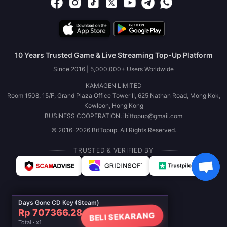
10 Years Trusted Game & Live Streaming Top-Up Platform
Since 2016 | 5,000,000+ Users Worldwide
KAMAGEN LIMITED
Room 1508, 15/F, Grand Plaza Office Tower II, 625 Nathan Road, Mong Kok,
Kowloon, Hong Kong
BUSINESS COOPERATION: ibittopup@gmail.com
© 2016-2026 BitTopup. All Rights Reserved.
TRUSTED & VERIFIED BY
Days Gone CD Key (Steam)
Rp 707366.28
BELI SEKARANG
Total · x1