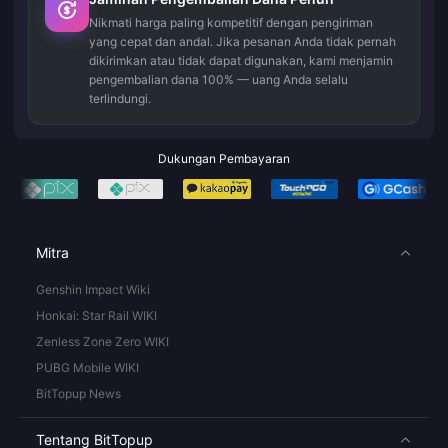
Nikmati harga paling kompetitif dengan pengiriman
yang cepat dan andal. Jika pesanan Anda tidak pernah
dikirimkan atau tidak dapat digunakan, kami menjamin
pengembalian dana 100% — uang Anda selalu
terlindungi.
Dukungan Pembayaran
Mitra
Genshin Impact Wiki
Honkai: Star Rail WIKI
Zenless Zone Zero WIKI
PUBG Mobile WIKI
BitTopup News
Tentang BitTopup