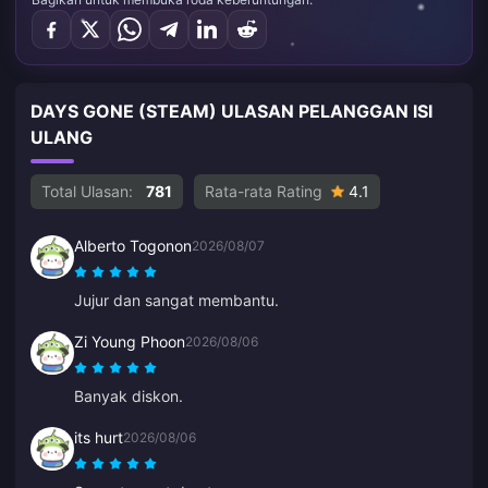
DAYS GONE (STEAM) ULASAN PELANGGAN ISI
ULANG
Total Ulasan:
781
Rata-rata Rating
4.1
Alberto Togonon
2026/08/07
Jujur dan sangat membantu.
Zi Young Phoon
2026/08/06
Banyak diskon.
its hurt
2026/08/06