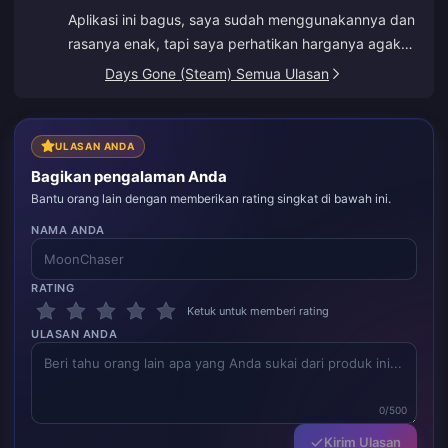
Aplikasi ini bagus, saya sudah menggunakannya dan
rasanya enak, tapi saya perhatikan harganya agak
mahal. Tapi tetap bagus, sebaiknya berikan
Days Gone (Steam) Semua Ulasan
beberapa penawaran menarik.
ULASAN ANDA
Bagikan pengalaman Anda
Bantu orang lain dengan memberikan rating singkat di bawah ini.
NAMA ANDA
RATING
Ketuk untuk memberi rating
ULASAN ANDA
0/500
Kirim Ulasan