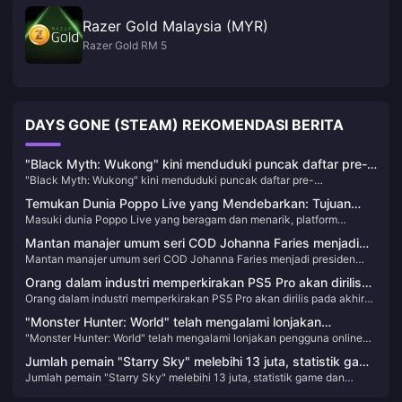
Razer Gold Malaysia (MYR)
Razer Gold RM 5
DAYS GONE (STEAM) REKOMENDASI BERITA
"Black Myth: Wukong" kini menduduki puncak daftar pre-
"Black Myth: Wukong" kini menduduki puncak daftar pre-
order/terlaris di toko PSN HK
order/terlaris di toko PSN HK
Temukan Dunia Poppo Live yang Mendebarkan: Tujuan
Masuki dunia Poppo Live yang beragam dan menarik, platform
Streaming Langsung Terbaik Anda 🎥✨
streaming langsung pilihan Anda. Tingkatkan pengalaman menonton
Mantan manajer umum seri COD Johanna Faries menjadi
Anda dengan panduan top-up Poppo Live Coins kami yang mudah
Mantan manajer umum seri COD Johanna Faries menjadi presiden
presiden baru Blizzard
dan jangan pernah melewatkan kesenangannya!
baru Blizzard
Orang dalam industri memperkirakan PS5 Pro akan dirilis
Orang dalam industri memperkirakan PS5 Pro akan dirilis pada akhir
pada akhir kuartal ketiga tahun ini
kuartal ketiga tahun ini
"Monster Hunter: World" telah mengalami lonjakan
"Monster Hunter: World" telah mengalami lonjakan pengguna online
pengguna online Steam baru-baru ini, dengan puncaknya
Steam baru-baru ini, dengan puncaknya kini melebihi 110.000
kini melebihi 110.000
Jumlah pemain "Starry Sky" melebihi 13 juta, statistik game
Jumlah pemain "Starry Sky" melebihi 13 juta, statistik game dan
dan rencana pembaruan 2024 diumumkan
rencana pembaruan 2024 diumumkan