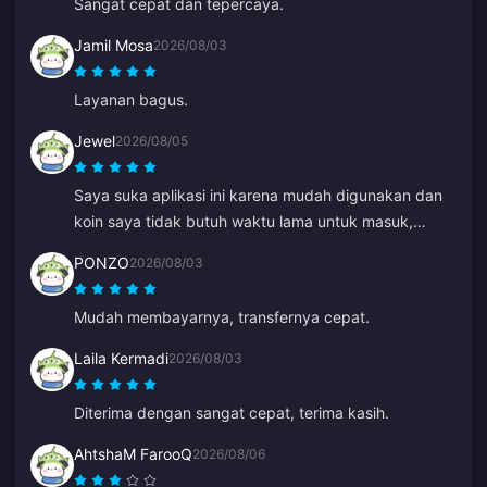
Sangat cepat dan tepercaya.
Jamil Mosa
2026/08/03
Layanan bagus.
Jewel
2026/08/05
Saya suka aplikasi ini karena mudah digunakan dan
koin saya tidak butuh waktu lama untuk masuk,
langsung muncul saat itu juga. Terima kasih untuk
PONZO
2026/08/03
aplikasi ini!
Mudah membayarnya, transfernya cepat.
Laila Kermadi
2026/08/03
Diterima dengan sangat cepat, terima kasih.
AhtshaM FarooQ
2026/08/06