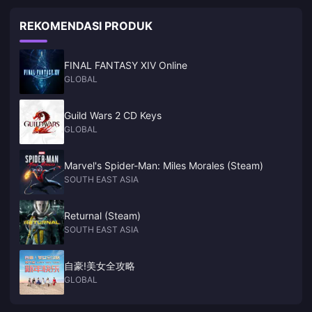
REKOMENDASI PRODUK
FINAL FANTASY XIV Online
GLOBAL
Guild Wars 2 CD Keys
GLOBAL
Marvel's Spider-Man: Miles Morales (Steam)
SOUTH EAST ASIA
Returnal (Steam)
SOUTH EAST ASIA
自豪!美女全攻略
GLOBAL