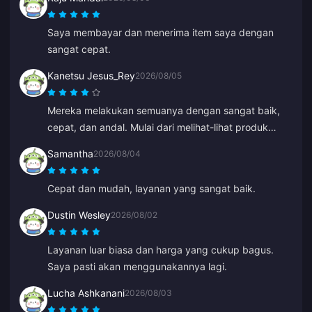
Saya membayar dan menerima item saya dengan
sangat cepat.
Kanetsu Jesus_Rey
2026/08/05
Mereka melakukan semuanya dengan sangat baik,
cepat, dan andal. Mulai dari melihat-lihat produk
hingga metode pembayaran, seluruh tampilannya
Samantha
2026/08/04
membuat mereka jauh lebih unggul dari yang lain
karena mencegah banyak kesalahan.
Cepat dan mudah, layanan yang sangat baik.
Dustin Wesley
2026/08/02
Layanan luar biasa dan harga yang cukup bagus.
Saya pasti akan menggunakannya lagi.
Lucha Ashkanani
2026/08/03