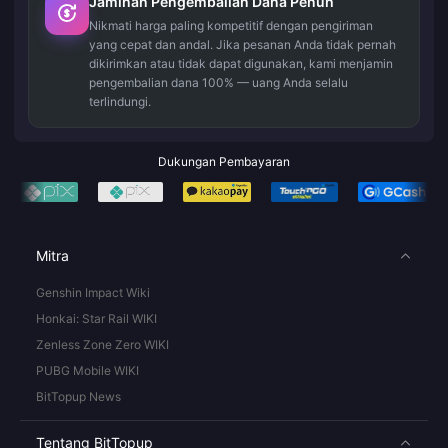
Jaminan Pengembalian Dana Penuh
Nikmati harga paling kompetitif dengan pengiriman
yang cepat dan andal. Jika pesanan Anda tidak pernah
dikirimkan atau tidak dapat digunakan, kami menjamin
pengembalian dana 100% — uang Anda selalu
terlindungi.
Dukungan Pembayaran
Mitra
Genshin Impact Wiki
Honkai: Star Rail WIKI
Zenless Zone Zero WIKI
PUBG Mobile WIKI
BitTopup News
Tentang BitTopup