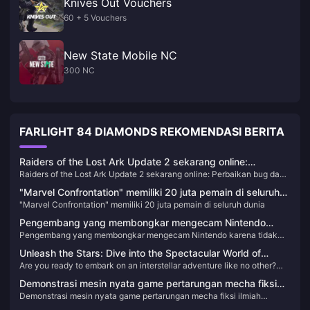
Knives Out Vouchers
60 + 5 Vouchers
New State Mobile NC
300 NC
FARLIGHT 84 DIAMONDS REKOMENDASI BERITA
Raiders of the Lost Ark Update 2 sekarang online:
Raiders of the Lost Ark Update 2 sekarang online: Perbaikan bug dan
Perbaikan bug dan peningkatan pada masalah
peningkatan pada masalah pencahayaan Xbox
pencahayaan Xbox
"Marvel Confrontation" memiliki 20 juta pemain di seluruh
"Marvel Confrontation" memiliki 20 juta pemain di seluruh dunia
dunia
Pengembang yang membongkar mengecam Nintendo
Pengembang yang membongkar mengecam Nintendo karena tidak
karena tidak melakukan apa pun terhadap tiruan jelek di
melakukan apa pun terhadap tiruan jelek di toko
toko
Unleash the Stars: Dive into the Spectacular World of
Are you ready to embark on an interstellar adventure like no other?
Honkai: Star Rail!
Honkai: Star Rail is here to take you on a journey across the cosmos,
Demonstrasi mesin nyata game pertarungan mecha fiksi
where thrilling battles, captivating characters, and a mesmerizing
Demonstrasi mesin nyata game pertarungan mecha fiksi ilmiah
ilmiah domestik "Mesin Tanpa Batas" diumumkan, dirilis
story await. This game is not just another addition to the Honkai
domestik "Mesin Tanpa Batas" diumumkan, dirilis pada tahun 2025
universe; it's a revolutionary leap that will leave you breathless and