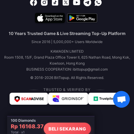
10 Years Trusted Game & Live Streaming Top-Up Platform
Since 2016 | 5,000,000+ Users Worldwide
KAMAGEN LIMITED
Room 1508, 15/F, Grand Plaza Office Tower II, 625 Nathan Road, Mong Kok,
Kowloon, Hong Kong
BUSINESS COOPERATION: ibittopup@gmail.com
© 2016-2026 BitTopup. All Rights Reserved.
TRUSTED & VERIFIED BY
100 Diamonds
Rp 16168.37
BELI SEKARANG
Total · x1