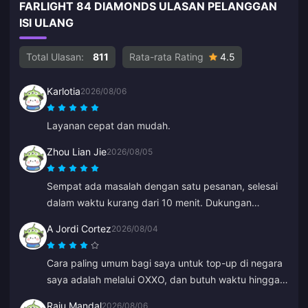
FARLIGHT 84 DIAMONDS ULASAN PELANGGAN
ISI ULANG
Total Ulasan:
811
Rata-rata Rating
4.5
Karlotia
2026/08/06
Layanan cepat dan mudah.
Zhou Lian Jie
2026/08/05
Sempat ada masalah dengan satu pesanan, selesai
dalam waktu kurang dari 10 menit. Dukungan
pelanggan yang luar biasa (top-up Genshin Impact).
A Jordi Cortez
2026/08/04
Cara paling umum bagi saya untuk top-up di negara
saya adalah melalui OXXO, dan butuh waktu hingga
48 jam untuk mendapatkan diamond saya.
Raju Mandal
2026/08/06