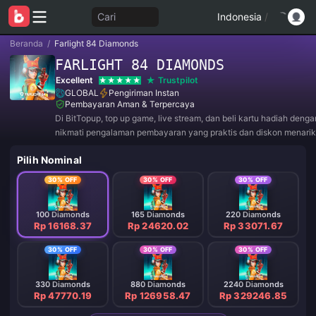
Cari
Indonesia
/
Beranda
/
Farlight 84 Diamonds
FARLIGHT 84 DIAMONDS
Excellent
Trustpilot
GLOBAL
Pengiriman Instan
Pembayaran Aman & Terpercaya
Di BitTopup, top up game, live stream, dan beli kartu hadiah deng
nikmati pengalaman pembayaran yang praktis dan diskon menarik
Pilih Nominal
30% OFF
30% OFF
30% OFF
100 Diamonds
165 Diamonds
220 Diamonds
Rp 16168.37
Rp 24620.02
Rp 33071.67
30% OFF
30% OFF
30% OFF
330 Diamonds
880 Diamonds
2240 Diamonds
Rp 47770.19
Rp 126958.47
Rp 329246.85