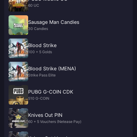
60 UC
Sausage Man Candies
30 Candies
Blood Strike
100 + 5 Golds
Blood Strike (MENA)
Strike Pass Elite
PUBG G-COIN CDK
510 G-COIN
Knives Out PIN
60 + 5 Vouchers (Netease Pay)