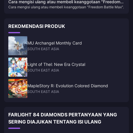
pada tahun 2025
Cara mengisi ulang atau membeli keanggotaan "Freedom
yearning for more. Here's why you absolutely cannot miss out on
Cara mengisi ulang atau membeli keanggotaan "Freedom Battle Max".
Battle Max".
Honkai: Star Rail!
REKOMENDASI PRODUK
MU Archangel Monthly Card
SOUTH EAST ASIA
Light of Thel: New Era Crystal
SOUTH EAST ASIA
MapleStory R: Evolution Colored Diamond
SOUTH EAST ASIA
FARLIGHT 84 DIAMONDS PERTANYAAN YANG
SERING DIAJUKAN TENTANG ISI ULANG