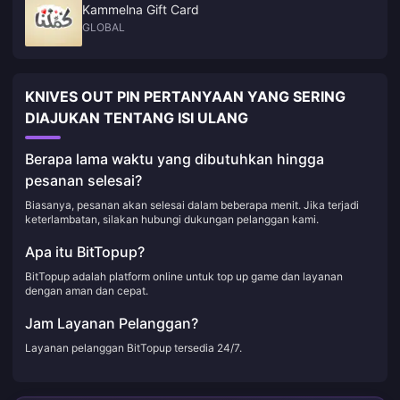
Kammelna Gift Card
GLOBAL
KNIVES OUT PIN PERTANYAAN YANG SERING
DIAJUKAN TENTANG ISI ULANG
Berapa lama waktu yang dibutuhkan hingga
pesanan selesai?
Biasanya, pesanan akan selesai dalam beberapa menit. Jika terjadi
keterlambatan, silakan hubungi dukungan pelanggan kami.
Apa itu BitTopup?
BitTopup adalah platform online untuk top up game dan layanan
dengan aman dan cepat.
Jam Layanan Pelanggan?
Layanan pelanggan BitTopup tersedia 24/7.