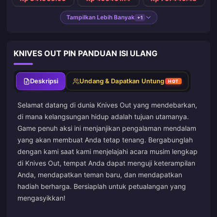
Tampilkan Lebih Banyak
+1
KNIVES OUT PIN PANDUAN ISI ULANG
Deskripsi
Undang & Dapatkan Untung
HOT
Selamat datang di dunia Knives Out yang mendebarkan,
di mana kelangsungan hidup adalah tujuan utamanya.
Game penuh aksi ini menjanjikan pengalaman mendalam
yang akan membuat Anda tetap tenang. Bergabunglah
dengan kami saat kami menjelajahi acara musim lengkap
di Knives Out, tempat Anda dapat menguji keterampilan
Anda, mendapatkan teman baru, dan mendapatkan
hadiah berharga. Bersiaplah untuk petualangan yang
mengasyikkan!