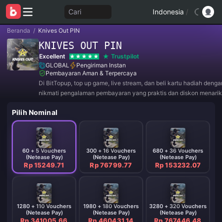
Cari
Indonesia
/
Beranda
/
Knives Out PIN
KNIVES OUT PIN
Excellent
Trustpilot
GLOBAL
Pengiriman Instan
Pembayaran Aman & Terpercaya
Di BitTopup, top up game, live stream, dan beli kartu hadiah deng
nikmati pengalaman pembayaran yang praktis dan diskon menarik
Pilih Nominal
60 + 5 Vouchers
300 + 16 Vouchers
680 + 36 Vouchers
(Netease Pay)
(Netease Pay)
(Netease Pay)
Rp 15249.71
Rp 76799.77
Rp 153232.07
1280 + 110 Vouchers
1980 + 180 Vouchers
3280 + 320 Vouchers
(Netease Pay)
(Netease Pay)
(Netease Pay)
Rp 341005.66
Rp 460431.14
Rp 767446.48