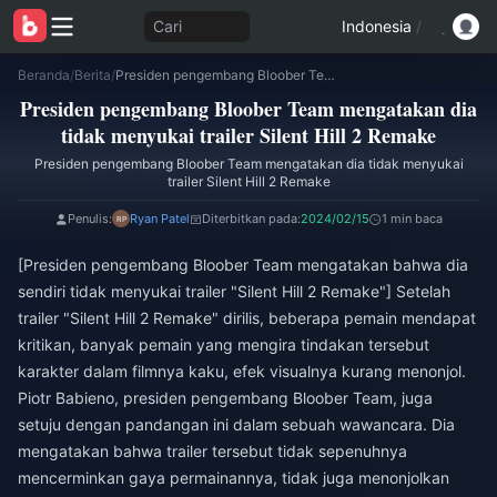
Cari
Indonesia
/
Beranda
/
Berita
/
Presiden pengembang Bloober Team mengatakan dia tidak menyukai trailer Silent Hill 2 Remake
Presiden pengembang Bloober Team mengatakan dia
tidak menyukai trailer Silent Hill 2 Remake
Presiden pengembang Bloober Team mengatakan dia tidak menyukai
trailer Silent Hill 2 Remake
Penulis:
Ryan Patel
Diterbitkan pada:
2024/02/15
1 min baca
[Presiden pengembang Bloober Team mengatakan bahwa dia
sendiri tidak menyukai trailer "Silent Hill 2 Remake"] Setelah
trailer "Silent Hill 2 Remake" dirilis, beberapa pemain mendapat
kritikan, banyak pemain yang mengira tindakan tersebut
karakter dalam filmnya kaku, efek visualnya kurang menonjol.
Piotr Babieno, presiden pengembang Bloober Team, juga
setuju dengan pandangan ini dalam sebuah wawancara. Dia
mengatakan bahwa trailer tersebut tidak sepenuhnya
mencerminkan gaya permainannya, tidak juga menonjolkan