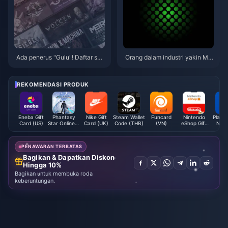
Ada penerus "Gulu"! Daftar sep
Orang dalam industri yakin Mic
uluh game terburuk tahun 202
rosoft akan mengadakan acara
4 dari MC Station telah dirilis
Xbox pada Januari tahun depa
n
REKOMENDASI PRODUK
Eneba Gift
Phantasy
Nike Gift
Steam Wallet
Funcard
Nintendo
PlaySt
Card (US)
Star Online 2
Card (UK)
Code (THB)
(VN)
eShop Gift
Netw
New Genesis
Card (UK)
Card 
AC
Exchange
PENAWARAN TERBATAS
Ticket
Bagikan & Dapatkan Diskon
Hingga 10%
Bagikan untuk membuka roda
keberuntungan.