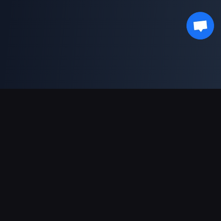
Dukungan Pembayaran
Mitra
Genshin Impact Wiki
Honkai: Star Rail WIKI
Zenless Zone Zero WIKI