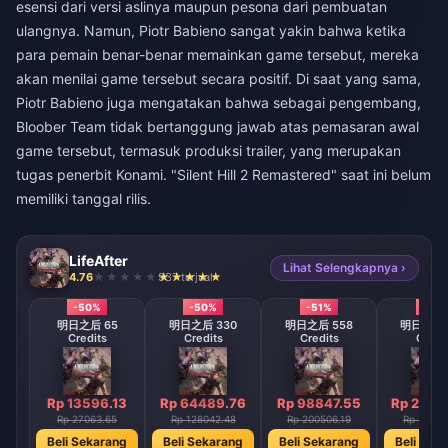
esensi dari versi aslinya maupun pesona dari pembuatan
ulangnya. Namun, Piotr Babieno sangat yakin bahwa ketika
para pemain benar-benar memainkan game tersebut, mereka
akan menilai game tersebut secara positif. Di saat yang sama,
Piotr Babieno juga mengatakan bahwa sebagai pengembang,
Bloober Team tidak bertanggung jawab atas pemasaran awal
game tersebut, termasuk produksi trailer, yang merupakan
tugas penerbit Konami. "Silent Hill 2 Remastered" saat ini belum
memiliki tanggal rilis.
LifeAfter
Lihat Selengkapnya ›
4.76
937 terjual
-50%
-50%
-51%
-51%
明日之后 65
明日之后 330
明日之后 558
明日之后 1
Credits
Credits
Credits
Credi
Rp 13596.13
Rp 64489.76
Rp 98847.55
Rp 2011
Rp 27063.65
Rp 128042.48
Rp 200506.19
Rp 41313
Beli Sekarang
Beli Sekarang
Beli Sekarang
Beli Sek