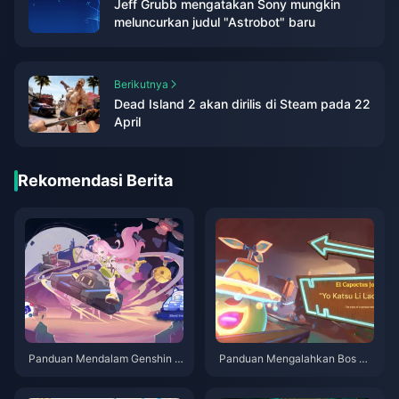
Jeff Grubb mengatakan Sony mungkin
meluncurkan judul "Astrobot" baru
Berikutnya
Dead Island 2 akan dirilis di Steam pada 22
April
Rekomendasi Berita
Panduan Mendalam Genshin I
Panduan Mengalahkan Bos Ge
mpact Versi 6.0: Analisis Lengk
nshin Chokkorii: Biarkan Aku
ap Tanggal Rilis dan Strategi G
Mengajarimu Cara Mengalahk