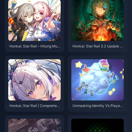
acha Lauma, Filins
an Monster Manis Ini Tanpa Ke
salahan
Honkai: Star Rail – Hitung Mun
Honkai: Star Rail 3.2 Update –
dur ke Versi 3.3! Empat Kegiata
Don't Miss Out on Limited-Tim
n Utama yang Perlu Diperhatik
e Stellar Jades and New Event
an & Pembaruan Pengiriman Al
s!
bum Ulang Tahun
Honkai: Star Rail | Comprehens
Unmasking Identity V’s Player
ive Build Guide for 5-Star Char
Culture: From “Knight” Avatars
acter Xueyi
to Community Advocacy