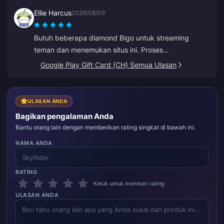
Ellie Harcus
2026/08/09
Butuh beberapa diamond Bigo untuk streaming
teman dan menemukan situs ini. Proses
pembayarannya lancar dan diamond langsung
Google Play Gift Card (CH) Semua Ulasan
masuk.
ULASAN ANDA
Bagikan pengalaman Anda
Bantu orang lain dengan memberikan rating singkat di bawah ini.
NAMA ANDA
RATING
Ketuk untuk memberi rating
ULASAN ANDA