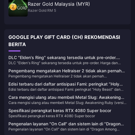
Razer Gold Malaysia (MYR)
Razer Gold RM 5
GOOGLE PLAY GIFT CARD (CH) REKOMENDASI
BERITA
DLC "Elden's Ring" sekarang tersedia untuk pre-order.
DLC "Elden's Ring" sekarang tersedia untuk pre-order. Harga dan
Harga dan konten setiap versi diperkenalkan.
konten setiap versi diperkenalkan.
Pengembang mengatakan Hellraiser 2 tidak akan pernah
Pengembang mengatakan Hellraiser 2 tidak akan pernah
menambahkan mode PVP
menambahkan mode PVP
Edisi terbaru dari daftar antisipasi Fami: peringkat “Holy
Edisi terbaru dari daftar antisipasi Fami: peringkat “Holy Beast” dan
Beast” dan “Paper Horse” naik
“Paper Horse” naik
Cara mengisi ulang atau membeli Metal Slug: Awakening
Cara mengisi ulang atau membeli Metal Slug: Awakening Ruby (versi
Ruby (versi Filipina)
Filipina)
Spesifikasi perangkat keras RTX 4080 Super bocor
Spesifikasi perangkat keras RTX 4080 Super bocor
Pengenalan layanan "On Call" dan sistem lain di "Dragon
Pengenalan layanan "On Call" dan sistem lain di "Dragon Among
Among People 8"
People 8"