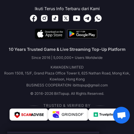
Ikuti Terus Info Terbaru dari Kami
10 Years Trusted Game & Live Streaming Top-Up Platform
Since 2016 | 5,000,000+ Users Worldwide
KAMAGEN LIMITED
Room 1508, 15/F, Grand Plaza Office Tower II, 625 Nathan Road, Mong Kok,
Kowloon, Hong Kong
BUSINESS COOPERATION: ibittopup@gmail.com
© 2016-2026 BitTopup. All Rights Reserved.
TRUSTED & VERIFIED BY