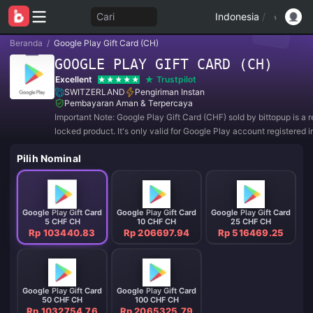
Cari
Indonesia
/
Beranda
/
Google Play Gift Card (CH)
GOOGLE PLAY GIFT CARD (CH)
Excellent
Trustpilot
SWITZERLAND
Pengiriman Instan
Pembayaran Aman & Terpercaya
Important Note: Google Play Gift Card (CHF) sold by bittopup is a 
locked product. It's only valid for Google Play account registered i
of SWITZERLAND. All purchases are NON-REFUNDABLE and NO
Pilih Nominal
RETURNABLE.
Google Play Gift Card
Google Play Gift Card
Google Play Gift Card
5 CHF CH
10 CHF CH
25 CHF CH
Rp 103440.83
Rp 206697.94
Rp 516469.25
Google Play Gift Card
Google Play Gift Card
50 CHF CH
100 CHF CH
Rp 1032754.76
Rp 2065325.79