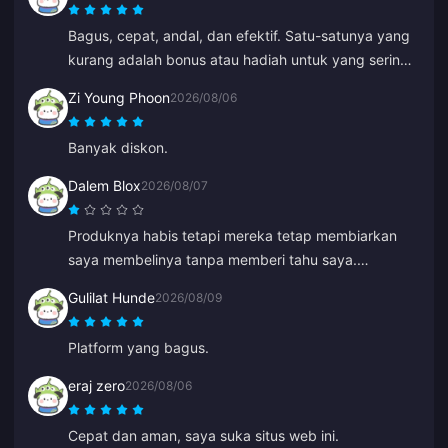
Bagus, cepat, andal, dan efektif. Satu-satunya yang
kurang adalah bonus atau hadiah untuk yang sering
melakukan isi ulang.
Zi Young Phoon
2026/08/06
Banyak diskon.
Dalem Blox
2026/08/07
Produknya habis tetapi mereka tetap membiarkan
saya membelinya tanpa memberi tahu saya.
Sekarang saya harus menunggu berjam-jam atau
Gulilat Hunde
2026/08/09
bahkan berhari-hari untuk pengembalian dana.
Platform yang bagus.
eraj zero
2026/08/06
Cepat dan aman, saya suka situs web ini.