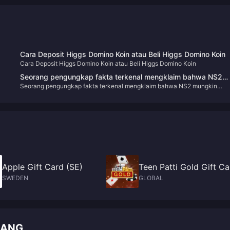
Cara Deposit Higgs Domino Koin atau Beli Higgs Domino Koin
Cara Deposit Higgs Domino Koin atau Beli Higgs Domino Koin
Seorang pengungkap fakta terkenal mengklaim bahwa NS2
Seorang pengungkap fakta terkenal mengklaim bahwa NS2 mungkin
mungkin diumumkan sebelum April tahun depan dan akan
diumumkan sebelum April tahun depan dan akan meluncurkan "Trilogi
meluncurkan "Trilogi Bayonetta"
Bayonetta"
Apple Gift Card (SE)
Teen Patti Gold Gift Ca
SWEDEN
GLOBAL
LANG