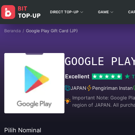
DIRECT TOP-UP
GAME
CA
Beranda
/
Google Play Gift Card (JP)
GOOGLE PLA
Excellent
T
JAPAN
Pengiriman Instan
Important Note: Google Play
region of JAPAN. All pu
Pilih Nominal