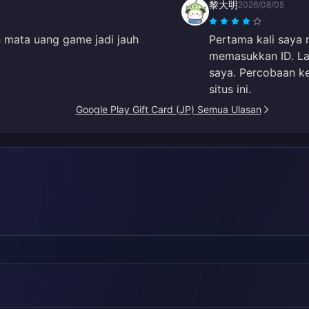
黎大明
2026/08/05
 mata uang game jadi jauh
Pertama kali saya 
memasukkan ID. L
saya. Percobaan k
situs ini.
Google Play Gift Card (JP) Semua Ulasan