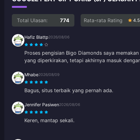
Total Ulasan:
774
Rata-rata Rating
4.5
Hafiz Blattp
2026/08/06
Proses pengisian Bigo Diamonds saya memakan w
yang diperkirakan, tetapi akhirnya masuk denga
Mhabe
2026/08/09
Bagus, situs terbaik yang pernah ada.
Jennifer Pasiwen
2026/08/06
Keren, mantap sekali.