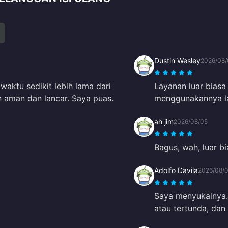
Dustin Wesley
2026/08/
aktu sedikit lebih lama dari
Layanan luar biasa
n aman dan lancar. Saya puas.
menggunakannya la
ah jim
2026/08/05
Bagus, wah, luar bi
Adolfo Davila
2026/08/
Saya menyukainya. 
atau tertunda, dan