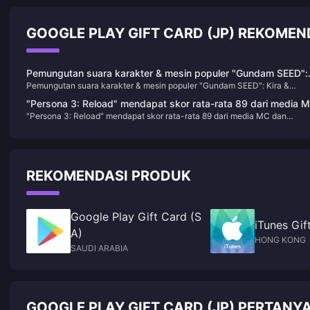
GOOGLE PLAY GIFT CARD (JP) REKOMEN
Pemungutan suara karakter & mesin populer "Gundam SEED":
Pemungutan suara karakter & mesin populer "Gundam SEED": Kira &
Kira & Destiny Spec II untuk sementara menduduki peringkat
Destiny Spec II untuk sementara menduduki peringkat pertama
pertama
"Persona 3: Reload" mendapat skor rata-rata 89 dari media 
"Persona 3: Reload" mendapat skor rata-rata 89 dari media MC dan
dan mendapat rating ganda 9 poin dari IGN/GS
mendapat rating ganda 9 poin dari IGN/GS
REKOMENDASI PRODUK
Google Play Gift Card (S
iTunes Gif
A)
HONG KONG
SAUDI ARABIA
GOOGLE PLAY GIFT CARD (JP) PERTANY