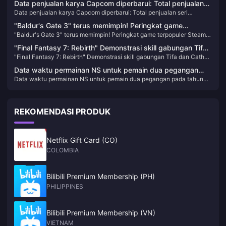
diluncurkan di platform lain
Data penjualan karya Capcom diperbarui: Total penjualan
platform lain
Data penjualan karya Capcom diperbarui: Total penjualan seri
seri "Bionicle" mencapai 154 juta
"Bionicle" mencapai 154 juta
"Baldur's Gate 3" terus memimpin! Peringkat game
"Baldur's Gate 3" terus memimpin! Peringkat game terpopuler Steam
terpopuler Steam Deck di bulan Desember diumumkan
Deck di bulan Desember diumumkan
"Final Fantasy 7: Rebirth" Demonstrasi skill gabungan Tifa
"Final Fantasy 7: Rebirth" Demonstrasi skill gabungan Tifa dan Cathay
dan Cathay "Moogle Dunk"
"Moogle Dunk"
Data waktu permainan NS untuk pemain dua pegangan
Data waktu permainan NS untuk pemain dua pegangan pada tahun
pada tahun 2023
2023
REKOMENDASI PRODUK
Netflix Gift Card (CO)
COLOMBIA
Bilibili Premium Membership (PH)
PHILIPPINES
Bilibili Premium Membership (VN)
VIETNAM