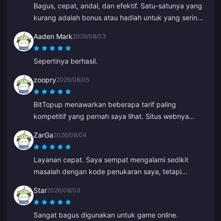
Bagus, cepat, andal, dan efektif. Satu-satunya yang
kurang adalah bonus atau hadiah untuk yang sering
melakukan isi ulang.
Aaden Mark
2026/08/03
Sepertinya berhasil.
zoopry
2026/08/05
BitTopup menawarkan beberapa tarif paling
kompetitif yang pernah saya lihat. Situs webnya
mudah dinavigasi dan ada banyak pilihan
ZarGa
2026/08/04
pembayaran. Semuanya berjalan lancar. Saya pasti
akan kembali lagi!
Layanan cepat. Saya sempat mengalami sedikit
masalah dengan kode penukaran saya, tetapi
ternyata kodenya sudah dikirim dan masuk ke folder
Star
2026/08/03
spam saya. Setelah menghubungi dukungan,
masalah tersebut langsung teratasi dengan dipandu
Sangat bagus digunakan untuk game online.
oleh Anna.