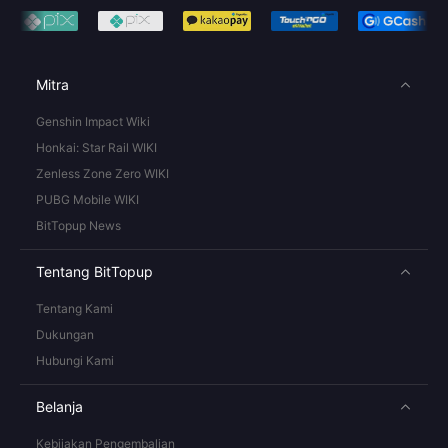
Mitra
Genshin Impact Wiki
Honkai: Star Rail WIKI
Zenless Zone Zero WIKI
PUBG Mobile WIKI
BitTopup News
Tentang BitTopup
Tentang Kami
Dukungan
Hubungi Kami
Belanja
Kebijakan Pengembalian