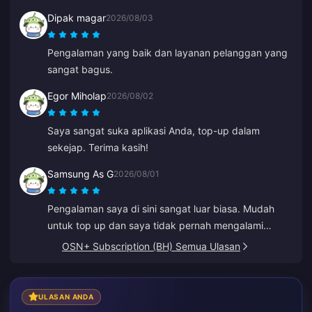
Dipak magar
2026/08/03
Pengalaman yang baik dan layanan pelanggan yang
sangat bagus.
Egor Miholap
2026/08/02
Saya sangat suka aplikasi Anda, top-up dalam
sekejap. Terima kasih!
Samsung As G
2026/08/01
Pengalaman saya di sini sangat luar biasa. Mudah
untuk top up dan saya tidak pernah mengalami
keterlambatan. Layanannya luar biasa. Pertahankan.
OSN+ Subscription (BH) Semua Ulasan
ULASAN ANDA