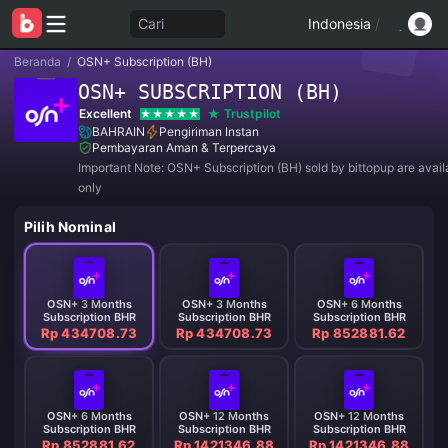
Cari
Indonesia
/
Beranda
/
OSN+ Subscription (BH)
OSN+ SUBSCRIPTION (BH)
Excellent
Trustpilot
BAHRAIN
Pengiriman Instan
Pembayaran Aman & Terpercaya
Important Note: OSN+ Subscription (BH) sold by bittopup are availa
only
Pilih Nominal
OSN+ 3 Months
OSN+ 3 Months
OSN+ 6 Months
Subscription BHR
Subscription BHR
Subscription BHR
Rp 434708.73
Rp 434708.73
Rp 852881.62
OSN+ 6 Months
OSN+ 12 Months
OSN+ 12 Months
Subscription BHR
Subscription BHR
Subscription BHR
Rp 852881.62
Rp 1421346.88
Rp 1421346.88