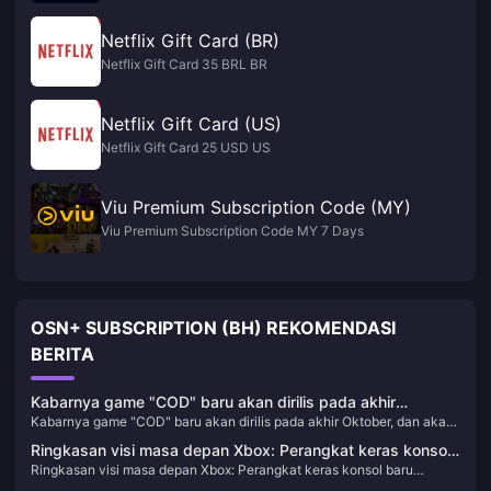
Netflix Gift Card (BR)
Netflix Gift Card 35 BRL BR
Netflix Gift Card (US)
Netflix Gift Card 25 USD US
Viu Premium Subscription Code (MY)
Viu Premium Subscription Code MY 7 Days
OSN+ SUBSCRIPTION (BH) REKOMENDASI
BERITA
Kabarnya game "COD" baru akan dirilis pada akhir
Kabarnya game "COD" baru akan dirilis pada akhir Oktober, dan akan
Oktober, dan akan diluncurkan pertama kali di XGP.
diluncurkan pertama kali di XGP.
Ringkasan visi masa depan Xbox: Perangkat keras konsol
Ringkasan visi masa depan Xbox: Perangkat keras konsol baru
baru sedang dalam pengembangan, dan empat game akan
sedang dalam pengembangan, dan empat game akan diluncurkan di