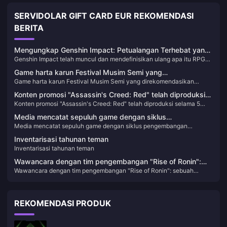
SERVIDOLAR GIFT CARD EUR REKOMENDASI
BERITA
Mengungkap Genshin Impact: Petualangan Terhebat yang
Genshin Impact telah muncul dan mendefinisikan ulang apa itu RPG
Tidak Boleh Anda Lewatkan!
aksi dunia terbuka. Sejak dirilis, game ini telah memikat jutaan orang
Game harta karun Festival Musim Semi yang
dengan pemandangannya yang menakjubkan, alur cerita yang rumit,
Game harta karun Festival Musim Semi yang direkomendasikan
direkomendasikan "SIGNALIS"
dan beragam karakter yang tak ada habisnya. Jika Anda belum
"SIGNALIS"
pernah mencoba Teyvat, Anda melewatkan petualangan paling seru
Konten promosi "Assassin's Creed: Red" telah diproduksi
dalam dekade ini!
Konten promosi "Assassin's Creed: Red" telah diproduksi selama 5
selama 5 bulan dan mungkin akan segera diumumkan
bulan dan mungkin akan segera diumumkan
Media mencatat sepuluh game dengan siklus
Media mencatat sepuluh game dengan siklus pengembangan
pengembangan terpanjang
terpanjang
Inventarisasi tahunan teman
Inventarisasi tahunan teman
Wawancara dengan tim pengembangan "Rise of Ronin":
Wawancara dengan tim pengembangan "Rise of Ronin": sebuah
sebuah mahakarya dunia terbuka yang lahir dari "Nioh"
mahakarya dunia terbuka yang lahir dari "Nioh"
REKOMENDASI PRODUK