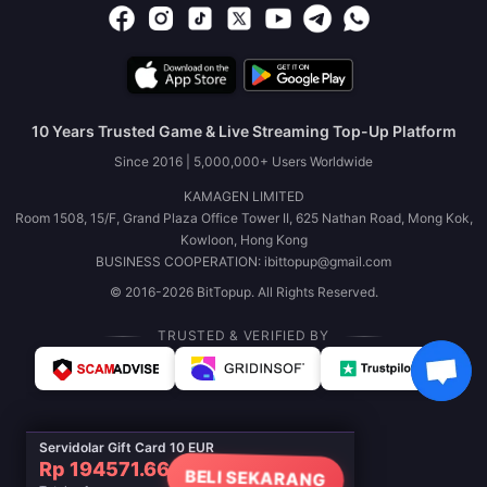
10 Years Trusted Game & Live Streaming Top-Up Platform
Since 2016 | 5,000,000+ Users Worldwide
KAMAGEN LIMITED
Room 1508, 15/F, Grand Plaza Office Tower II, 625 Nathan Road, Mong Kok,
Kowloon, Hong Kong
BUSINESS COOPERATION: ibittopup@gmail.com
© 2016-2026 BitTopup. All Rights Reserved.
TRUSTED & VERIFIED BY
Servidolar Gift Card 10 EUR
Rp 194571.66
BELI SEKARANG