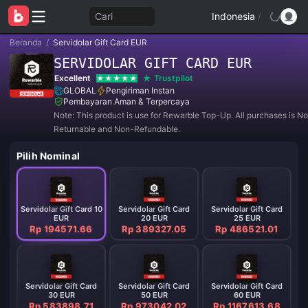
Cari
Indonesia
/
Beranda
/
Servidolar Gift Card EUR
SERVIDOLAR GIFT CARD EUR
Excellent
Trustpilot
GLOBAL
Pengiriman Instan
Pembayaran Aman & Terpercaya
Note: This product is use for Rewarble Top-Up. All purchases is N
Returnable and Non-Refundable.
Pilih Nominal
Servidolar Gift Card 10
Servidolar Gift Card
Servidolar Gift Card
EUR
20 EUR
25 EUR
Rp 194571.66
Rp 389327.05
Rp 486521.01
Servidolar Gift Card
Servidolar Gift Card
Servidolar Gift Card
30 EUR
50 EUR
60 EUR
Rp 583898.71
Rp 973042.02
Rp 1167613.68