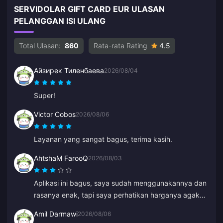
SERVIDOLAR GIFT CARD EUR ULASAN
PELANGGAN ISI ULANG
Total Ulasan:
860
Rata-rata Rating
4.5
Айзирек Тиленбаева
2026/08/04
Super!
Victor Cobos
2026/08/06
Layanan yang sangat bagus, terima kasih.
AhtshaM FarooQ
2026/08/03
Aplikasi ini bagus, saya sudah menggunakannya dan
rasanya enak, tapi saya perhatikan harganya agak
mahal. Tapi tetap bagus, sebaiknya berikan
Amil Darmawi
2026/08/06
beberapa penawaran menarik.