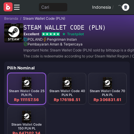
Cari
Indonesia
/
Beranda
/
Steam Wallet Code (PLN)
STEAM WALLET CODE (PLN)
Excellent
Trustpilot
POLAND
Pengiriman Instan
Pembayaran Aman & Terpercaya
Important Note: Steam Wallet Code (PLN) sold by bittopup is a digi
The code is redeemable according to your Steam Wallet Region / 
Setting.
Pilih Nominal
Steam Wallet Code 25
Steam Wallet Code 40
Steam Wallet Code 70
PLN PL
PLN PL
PLN PL
Rp 111157.56
Rp 176198.51
Rp 306831.61
Steam Wallet Code
150 PLN PL
Rp 647102.34