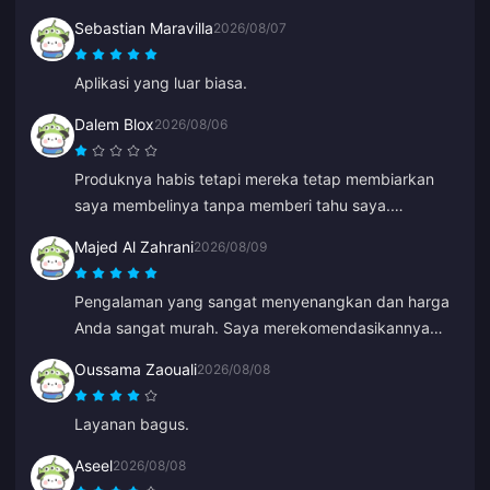
masalah.
Sebastian Maravilla
2026/08/07
Aplikasi yang luar biasa.
Dalem Blox
2026/08/06
Produknya habis tetapi mereka tetap membiarkan
saya membelinya tanpa memberi tahu saya.
Sekarang saya harus menunggu berjam-jam atau
Majed Al Zahrani
2026/08/09
bahkan berhari-hari untuk pengembalian dana.
Pengalaman yang sangat menyenangkan dan harga
Anda sangat murah. Saya merekomendasikannya
kepada semua rekan saya.
Oussama Zaouali
2026/08/08
Layanan bagus.
Aseel
2026/08/08