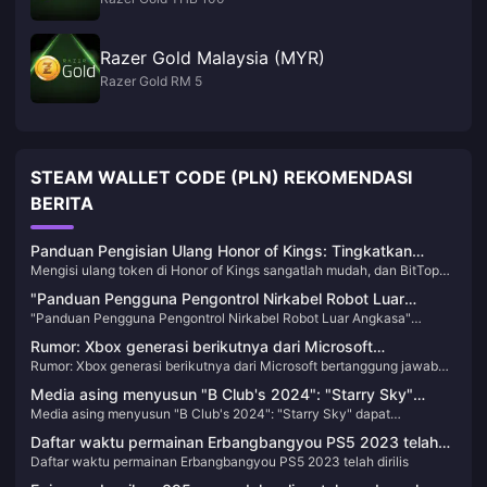
Razer Gold Malaysia (MYR)
Razer Gold RM 5
STEAM WALLET CODE (PLN) REKOMENDASI
BERITA
Panduan Pengisian Ulang Honor of Kings: Tingkatkan
Mengisi ulang token di Honor of Kings sangatlah mudah, dan BitTopup
Gameplay Anda Sekarang!
menawarkan platform yang nyaman untuk meningkatkan pengalaman
"Panduan Pengguna Pengontrol Nirkabel Robot Luar
bermain game Anda. Ikuti langkah-langkah berikut untuk menambah
"Panduan Pengguna Pengontrol Nirkabel Robot Luar Angkasa"
Angkasa" menerima pembaruan, menambahkan konten
token Honor of Kings Anda
menerima pembaruan, menambahkan konten dan piala baru
dan piala baru
Rumor: Xbox generasi berikutnya dari Microsoft
Rumor: Xbox generasi berikutnya dari Microsoft bertanggung jawab
bertanggung jawab atas tim Surface, dan konsol
atas tim Surface, dan konsol genggamnya mungkin sedang dalam
genggamnya mungkin sedang dalam pengembangan
Media asing menyusun "B Club's 2024": "Starry Sky"
pengembangan
Media asing menyusun "B Club's 2024": "Starry Sky" dapat
dapat meningkatkan reputasinya dengan peluncuran DLC
meningkatkan reputasinya dengan peluncuran DLC
Daftar waktu permainan Erbangbangyou PS5 2023 telah
Daftar waktu permainan Erbangbangyou PS5 2023 telah dirilis
dirilis