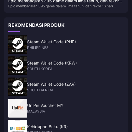
Epic membagikan 395 game dalam lima tahun, dan rekor
Epic membagikan 395 game dalam lima tahun, dan rekor 16 hari
16 hari berturut-turut segera dimulai
berturut-turut segera dimulai
REKOMENDASI PRODUK
Steam Wallet Code (PHP)
PHILIPPINES
Steam Wallet Code (KRW)
SOUTH KOREA
Steam Wallet Code (ZAR)
SOUTH AFRICA
UniPin Voucher MY
MALAYSIA
Kehidupan Buku (KR)