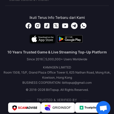
Ikuti Terus Info Terbaru dari Kami
10 Years Trusted Game & Live Streaming Top-Up Platform
Since 2016 | 5,000,000+ Users Worldwide
KAMAGEN LIMITED
Room 1508, 15/F, Grand Plaza Office Tower II, 625 Nathan Road, Mong Kok,
Kowloon, Hong Kong
BUSINESS COOPERATION: ibittopup@gmail.com
© 2016-2026 BitTopup. All Rights Reserved.
TRUSTED & VERIFIED BY