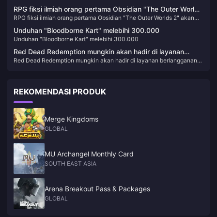
RPG fiksi ilmiah orang pertama Obsidian "The Outer Worlds
RPG fiksi ilmiah orang pertama Obsidian "The Outer Worlds 2" akan
2" akan dirilis pada tahun 2025
dirilis pada tahun 2025
Unduhan "Bloodborne Kart" melebihi 300.000
Unduhan "Bloodborne Kart" melebihi 300.000
Red Dead Redemption mungkin akan hadir di layanan
Red Dead Redemption mungkin akan hadir di layanan berlangganan
berlangganan Microsoft dan Sony
Microsoft dan Sony
REKOMENDASI PRODUK
Merge Kingdoms
GLOBAL
MU Archangel Monthly Card
SOUTH EAST ASIA
Arena Breakout Pass & Packages
GLOBAL