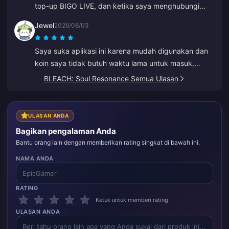
top-up BIGO LIVE, dan ketika saya menghubungi
dukungan pelanggan, masalahnya diselesaikan
Jewel
2026/08/03
dengan sangat cepat. Tim yang selalu sopan dan
baik. Terima kasih kali ini untuk ZY.
Saya suka aplikasi ini karena mudah digunakan dan
koin saya tidak butuh waktu lama untuk masuk,
langsung muncul saat itu juga. Terima kasih untuk
BLEACH: Soul Resonance Semua Ulasan
aplikasi ini!
ULASAN ANDA
Bagikan pengalaman Anda
Bantu orang lain dengan memberikan rating singkat di bawah ini.
NAMA ANDA
RATING
Ketuk untuk memberi rating
ULASAN ANDA