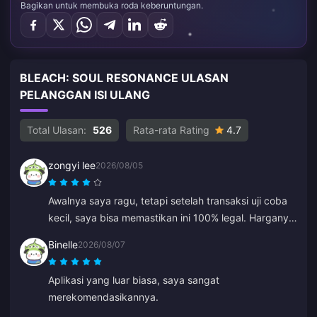
Bagikan untuk membuka roda keberuntungan.
BLEACH: SOUL RESONANCE ULASAN
PELANGGAN ISI ULANG
Total Ulasan:
526
Rata-rata Rating
4.7
zongyi lee
2026/08/05
Awalnya saya ragu, tetapi setelah transaksi uji coba
kecil, saya bisa memastikan ini 100% legal. Harganya
jauh lebih murah daripada rata-rata dan ini adalah
Binelle
2026/08/07
platform yang sangat solid. Selama harganya tetap
seperti ini, ini akan jadi langganan saya.
Aplikasi yang luar biasa, saya sangat
merekomendasikannya.