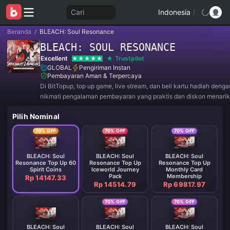
Cari
Indonesia
/
Beranda
/
BLEACH: Soul Resonance
BLEACH: SOUL RESONANCE
Excellent
Trustpilot
GLOBAL
Pengiriman Instan
Pembayaran Aman & Terpercaya
Di BitTopup, top up game, live stream, dan beli kartu hadiah deng
nikmati pengalaman pembayaran yang praktis dan diskon menarik
Pilih Nominal
70% OFF
70% OFF
70% OFF
BLEACH: Soul
BLEACH: Soul
BLEACH: Soul
Resonance Top Up 60
Resonance Top Up
Resonance Top Up
Spirit Coins
Iceworld Journey
Monthly Card
Pack
Membership
Rp 14147.33
Rp 14514.79
Rp 69817.97
70% OFF
70% OFF
BLEACH: Soul
BLEACH: Soul
BLEACH: Soul