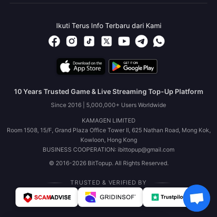
Ikuti Terus Info Terbaru dari Kami
10 Years Trusted Game & Live Streaming Top-Up Platform
Since 2016 | 5,000,000+ Users Worldwide
KAMAGEN LIMITED
Room 1508, 15/F, Grand Plaza Office Tower II, 625 Nathan Road, Mong Kok,
Kowloon, Hong Kong
BUSINESS COOPERATION: ibittopup@gmail.com
© 2016-2026 BitTopup. All Rights Reserved.
TRUSTED & VERIFIED BY