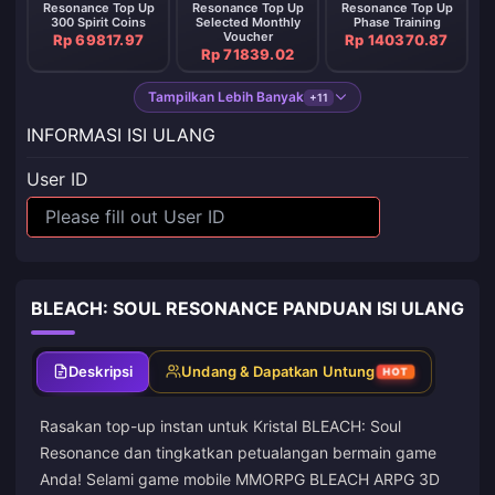
Resonance Top Up
Resonance Top Up
Resonance Top Up
300 Spirit Coins
Selected Monthly
Phase Training
Voucher
Rp 69817.97
Rp 140370.87
Rp 71839.02
Tampilkan Lebih Banyak
+11
INFORMASI ISI ULANG
User ID
BLEACH: SOUL RESONANCE PANDUAN ISI ULANG
Deskripsi
Undang & Dapatkan Untung
HOT
Rasakan top-up instan untuk Kristal BLEACH: Soul
Resonance dan tingkatkan petualangan bermain game
Anda! Selami game mobile MMORPG BLEACH ARPG 3D