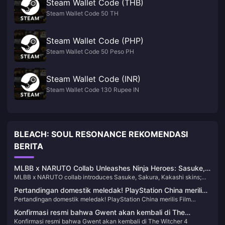
Steam Wallet Code (THB)
Steam Wallet Code 50 TH
Steam Wallet Code (PHP)
Steam Wallet Code 50 Peso PH
Steam Wallet Code (INR)
Steam Wallet Code 130 Rupee IN
BLEACH: SOUL RESONANCE REKOMENDASI
BERITA
MLBB x NARUTO Collab Unleashes Ninja Heroes: Sasuke,
MLBB x NARUTO collab introduces Sasuke, Sakura, Kakashi skins;
Sakura, Kakashi Take Center Stage
complete tasks for free emotes, skins, and diamond rewards.
Pertandingan domestik meledak! PlayStation China merilis
Pertandingan domestik meledak! PlayStation China merilis Film
Film Pendek Peringatan 10 Tahun "Membantu Kreasi
Pendek Peringatan 10 Tahun "Membantu Kreasi Tiongkok Mendunia".
Tiongkok Mendunia".
Konfirmasi resmi bahwa Gwent akan kembali di The
Konfirmasi resmi bahwa Gwent akan kembali di The Witcher 4
Witcher 4