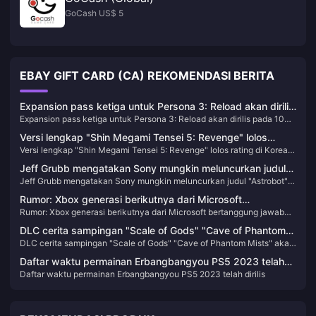
GoCash US$ 5
EBAY GIFT CARD (CA) REKOMENDASI BERITA
Expansion pass ketiga untuk Persona 3: Reload akan dirilis
Expansion pass ketiga untuk Persona 3: Reload akan dirilis pada 10
pada 10 September
September
Versi lengkap "Shin Megami Tensei 5: Revenge" lolos
Versi lengkap "Shin Megami Tensei 5: Revenge" lolos rating di Korea
rating di Korea Selatan
Selatan
Jeff Grubb mengatakan Sony mungkin meluncurkan judul
Jeff Grubb mengatakan Sony mungkin meluncurkan judul "Astrobot"
"Astrobot" baru
baru
Rumor: Xbox generasi berikutnya dari Microsoft
Rumor: Xbox generasi berikutnya dari Microsoft bertanggung jawab
bertanggung jawab atas tim Surface, dan konsol
atas tim Surface, dan konsol genggamnya mungkin sedang dalam
genggamnya mungkin sedang dalam pengembangan
DLC cerita sampingan "Scale of Gods" "Cave of Phantom
pengembangan
DLC cerita sampingan "Scale of Gods" "Cave of Phantom Mists" akan
Mists" akan dirilis pada 13 Februari
dirilis pada 13 Februari
Daftar waktu permainan Erbangbangyou PS5 2023 telah
Daftar waktu permainan Erbangbangyou PS5 2023 telah dirilis
dirilis