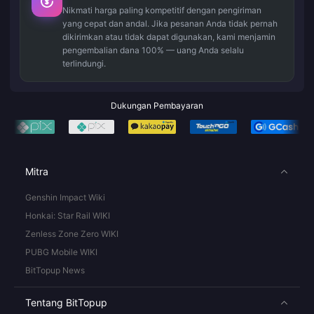
Nikmati harga paling kompetitif dengan pengiriman
yang cepat dan andal. Jika pesanan Anda tidak pernah
dikirimkan atau tidak dapat digunakan, kami menjamin
pengembalian dana 100% — uang Anda selalu
terlindungi.
Dukungan Pembayaran
Mitra
Genshin Impact Wiki
Honkai: Star Rail WIKI
Zenless Zone Zero WIKI
PUBG Mobile WIKI
BitTopup News
Tentang BitTopup