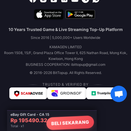
10 Years Trusted Game & Live Streaming Top-Up Platform
Since 2016 | 5,000,000+ Users Worldwide
KAMAGEN LIMITED
Room 1508, 15/F, Grand Plaza Office Tower II, 625 Nathan Road, Mong Kok,
Kowloon, Hong Kong
BUSINESS COOPERATION: ibittopup@gmail.com
© 2016-2026 BitTopup. All Rights Reserved.
TRUSTED & VERIFIED BY
eBay Gift Card - CA 15
Rp 195490.32
BELI SEKARANG
Total · x1