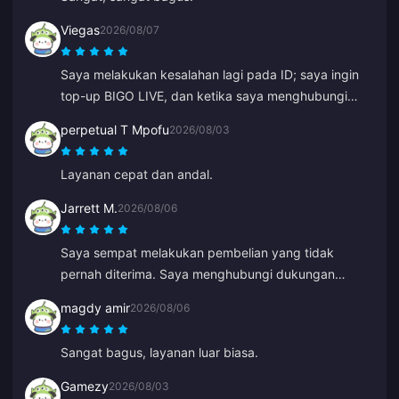
Viegas
2026/08/07
Saya melakukan kesalahan lagi pada ID; saya ingin
top-up BIGO LIVE, dan ketika saya menghubungi
dukungan pelanggan, masalahnya diselesaikan
perpetual T Mpofu
2026/08/03
dengan sangat cepat. Tim yang selalu sopan dan
baik. Terima kasih kali ini untuk ZY.
Layanan cepat dan andal.
Jarrett M.
2026/08/06
Saya sempat melakukan pembelian yang tidak
pernah diterima. Saya menghubungi dukungan
pelanggan dan dalam waktu 5 menit pesanannya
magdy amir
2026/08/06
ditemukan dan masuk ke dompet saya. Sangat
profesional dan sopan. Saya merekomendasikan
Sangat bagus, layanan luar biasa.
tempat ini kepada semua orang untuk top-up.
Gamezy
2026/08/03