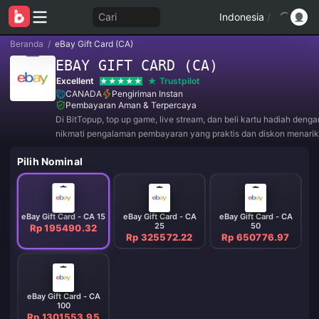
Cari
Indonesia
/
Beranda
/
eBay Gift Card (CA)
EBAY GIFT CARD (CA)
Excellent
Trustpilot
CANADA
Pengiriman Instan
Pembayaran Aman & Terpercaya
Di BitTopup, top up game, live stream, dan beli kartu hadiah deng
nikmati pengalaman pembayaran yang praktis dan diskon menarik
Pilih Nominal
eBay Gift Card - CA 15
eBay Gift Card - CA
eBay Gift Card - CA
25
50
Rp 195490.32
Rp 325572.22
Rp 650776.97
eBay Gift Card - CA
100
Rp 1301553.95