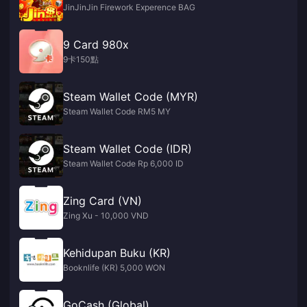
JinJinJin Firework Experence BAG
9 Card 980x
9卡150點
Steam Wallet Code (MYR)
Steam Wallet Code RM5 MY
Steam Wallet Code (IDR)
Steam Wallet Code Rp 6,000 ID
Zing Card (VN)
Zing Xu - 10,000 VND
Kehidupan Buku (KR)
Booknlife (KR) 5,000 WON
GoCash (Global)