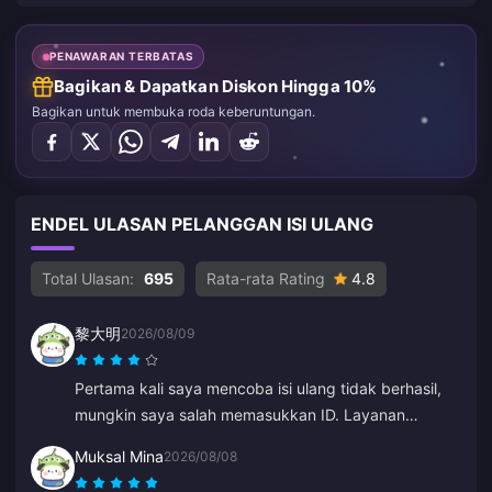
PENAWARAN TERBATAS
Bagikan & Dapatkan Diskon Hingga 10%
Bagikan untuk membuka roda keberuntungan.
ENDEL ULASAN PELANGGAN ISI ULANG
Total Ulasan:
695
Rata-rata Rating
4.8
黎大明
2026/08/09
Pertama kali saya mencoba isi ulang tidak berhasil,
mungkin saya salah memasukkan ID. Layanan
pelanggan memproses pengembalian dana untuk
Muksal Mina
2026/08/08
saya. Percobaan kedua berhasil tanpa masalah. Saya