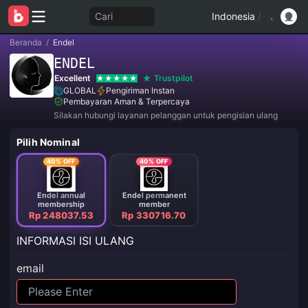
Cari
Indonesia
/
Beranda
/
Endel
ENDEL
Excellent
Trustpilot
GLOBAL
Pengiriman Instan
Pembayaran Aman & Terpercaya
Silakan hubungi layanan pelanggan untuk pengisian ulang
Pilih Nominal
40% OFF
40% OFF
Endel annual
Endel permanent
membership
member
Rp 248037.53
Rp 330716.70
INFORMASI ISI ULANG
email