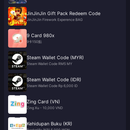
JinJinJin Gift Pack Redeem Code
JinJinJin Firework Experence BAG
9 Card 980x
9卡150點
Steam Wallet Code (MYR)
Steam Wallet Code RM5 MY
Steam Wallet Code (IDR)
Steam Wallet Code Rp 6,000 ID
Zing Card (VN)
Zing Xu - 10,000 VND
Kehidupan Buku (KR)
Booknlife (KR) 5,000 WON