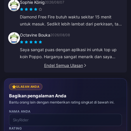
Sophie König
2026/08/07
Diamond Free Fire butuh waktu sekitar 15 menit
untuk masuk. Sedikit lebih lambat dari perkiraan, tapi
harganya bagus jadi saya tetap senang.
Octavine Bouka
2026/08/08
Saya sangat puas dengan aplikasi ini untuk top up
koin Poppo. Harganya sangat menarik dan saya
merasa aman saat membeli. Sangat
Endel Semua Ulasan
merekomendasikan ini kepada semua orang, terima
kasih.
ULASAN ANDA
Bagikan pengalaman Anda
Bantu orang lain dengan memberikan rating singkat di bawah ini.
NAMA ANDA
RATING