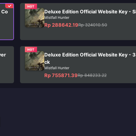
HOT
e Co
Deluxe Edition Official Website Key - 
Mistfall Hunter
Rp 288642.19
Rp 324010.50
HOT
yer
Deluxe Edition Official Website Key - 
ck
Mistfall Hunter
Rp 755871.39
Rp 848233.22