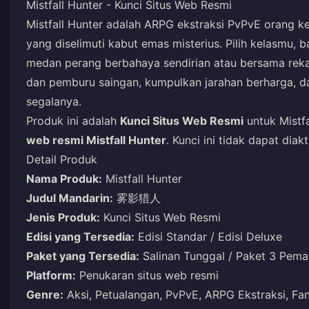
Mistfall Hunter - Kunci Situs Web Resmi
Mistfall Hunter adalah ARPG ekstraksi PvPvE orang ket
yang diselimuti kabut emas misterius. Pilih kelasmu,
medan perang berbahaya sendirian atau bersama reka
dan pemburu saingan, kumpulkan jarahan berharga, da
segalanya.
Produk ini adalah
Kunci Situs Web Resmi
untuk Mistfa
web resmi Mistfall Hunter
. Kunci ini tidak dapat dia
Detail Produk
Nama Produk:
Mistfall Hunter
Judul Mandarin:
雾影猎人
Jenis Produk:
Kunci Situs Web Resmi
Edisi yang Tersedia:
Edisi Standar / Edisi Deluxe
Paket yang Tersedia:
Salinan Tunggal / Paket 3 Pema
Platform:
Penukaran situs web resmi
Genre:
Aksi, Petualangan, PvPvE, ARPG Ekstraksi, Fan