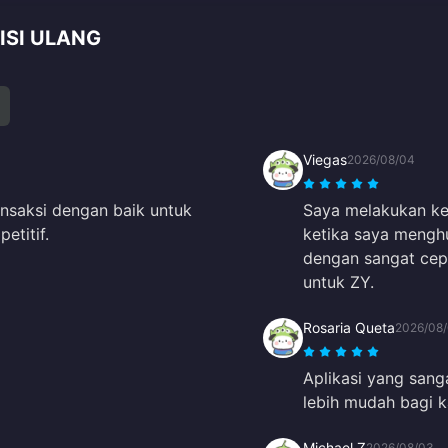
ISI ULANG
Viegas
2026/08/04
ansaksi dengan baik untuk
Saya melakukan kes
titif.
ketika saya mengh
dengan sangat cepa
untuk ZY.
Rosaria Queta
2026/08
Aplikasi yang san
lebih mudah bagi k
Michael Z
2026/08/03