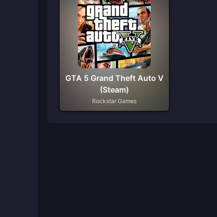
GTA 5 Grand Theft Auto V
(Steam)
Rockstar Games