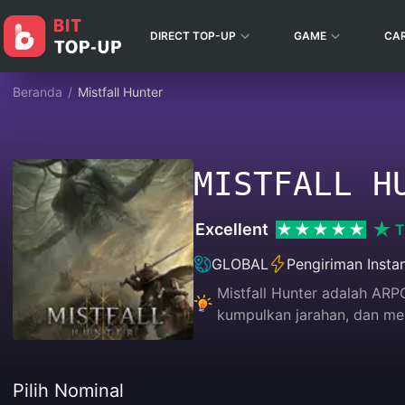
DIRECT TOP-UP
GAME
CA
Beranda
/
Mistfall Hunter
MISTFALL H
Excellent
T
GLOBAL
Pengiriman Insta
Mistfall Hunter adalah ARP
kumpulkan jarahan, dan mel
Pilih Nominal