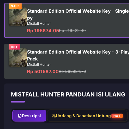
SALE
Standard Edition Official Website Key - Singl
py
Mistfall Hunter
Rp 195674.05
Rp 219522.40
HOT
Standard Edition Official Website Key - 3-Pla
Pack
Mistfall Hunter
Rp 501587.00
Rp 562824.70
MISTFALL HUNTER PANDUAN ISI ULANG
Deskripsi
Undang & Dapatkan Untung
HOT