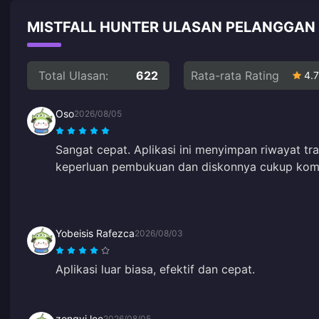
MISTFALL HUNTER ULASAN PELANGGAN 
Total Ulasan:
622
Rata-rata Rating
4.7
Oso
2026/08/05
Sangat cepat. Aplikasi ini menyimpan riwayat tr
keperluan pembukuan dan diskonnya cukup kompe
Yobeisis Rafezca
2026/08/03
Aplikasi luar biasa, efektif dan cepat.
zongyi lee
2026/08/05