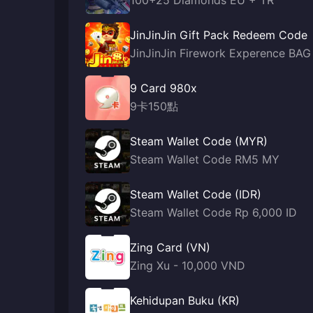
100+25 Diamonds EU + TR
JinJinJin Gift Pack Redeem Code
JinJinJin Firework Experence BAG
9 Card 980x
9卡150點
Steam Wallet Code (MYR)
Steam Wallet Code RM5 MY
Steam Wallet Code (IDR)
Steam Wallet Code Rp 6,000 ID
Zing Card (VN)
Zing Xu - 10,000 VND
Kehidupan Buku (KR)