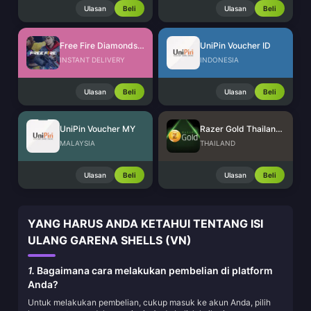
Ulasan
Beli
Ulasan
Beli
Free Fire Diamonds EU + TR
UniPin Voucher ID
INSTANT DELIVERY
INDONESIA
Ulasan
Beli
Ulasan
Beli
UniPin Voucher MY
Razer Gold Thailand (THB)
MALAYSIA
THAILAND
Ulasan
Beli
Ulasan
Beli
YANG HARUS ANDA KETAHUI TENTANG ISI
ULANG GARENA SHELLS (VN)
1.
Bagaimana cara melakukan pembelian di platform
Anda?
Untuk melakukan pembelian, cukup masuk ke akun Anda, pilih