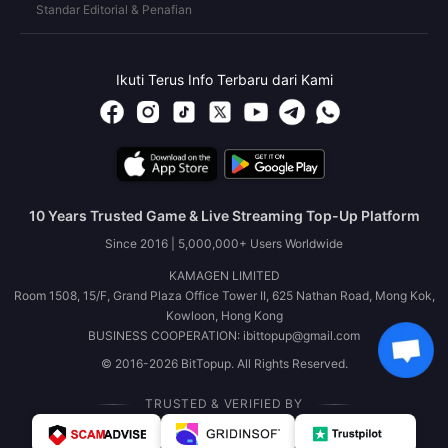
Standar Editorial & Penafian
Ikuti Terus Info Terbaru dari Kami
10 Years Trusted Game & Live Streaming Top-Up Platform
Since 2016 | 5,000,000+ Users Worldwide
KAMAGEN LIMITED
Room 1508, 15/F, Grand Plaza Office Tower II, 625 Nathan Road, Mong Kok,
Kowloon, Hong Kong
BUSINESS COOPERATION: ibittopup@gmail.com
© 2016-2026 BitTopup. All Rights Reserved.
TRUSTED & VERIFIED BY