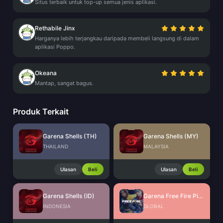
Situs terbaik untuk top-up semua jenis aplikasi.
Rethabile Jinx
Harganya lebih terjangkau daripada membeli langsung di dalam
aplikasi Poppo.
Okeana
Mantap, sangat bagus.
Produk Terkait
Garena Shells (TH)
Garena Shells (MY)
THAILAND
MALAYSIA
Ulasan
Beli
Ulasan
Beli
Garena Shells (ID)
Garena Free Fire Pins Global
INDONESIA
GLOBAL