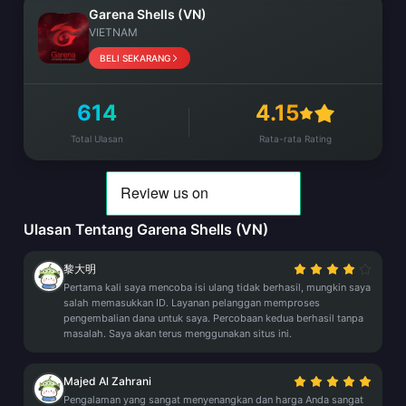
Garena Shells (VN)
VIETNAM
BELI SEKARANG
614
4.15
Total Ulasan
Rata-rata Rating
Ulasan Tentang Garena Shells (VN)
黎大明
Pertama kali saya mencoba isi ulang tidak berhasil, mungkin saya
salah memasukkan ID. Layanan pelanggan memproses
pengembalian dana untuk saya. Percobaan kedua berhasil tanpa
masalah. Saya akan terus menggunakan situs ini.
Majed Al Zahrani
Pengalaman yang sangat menyenangkan dan harga Anda sangat