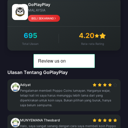
GoPlayPlay
MALAYSIA
BELI SEKARANG
695
4.20
Total Ulasan
Rata-rata Rating
Ulasan Tentang GoPlayPlay
Adiyat
Pengalaman membeli Poppo Coins lumayan. Harganya wajar,
tetapi kali ini saya harus menunggu lebih lama dari yang
diperkirakan untuk koin saya. Bukan pilihan yang buruk, hanya
saja belum sempurna.
MUNYEMANA Theobard
Halo, saya sangat senang dengan cara saya membeli koin Poppo