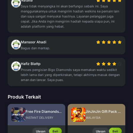
Natalia
Saya tidak menyangka ini akan berfungsi sebaik ini. Saya
menggunakannya untuk mengirim hadiah welkins ke pemain lain
dan saya sangat menyukai hasilnya. Layanan pelanggan juga
cepat. Jika Anda ingin mengirim hadiah kepada siapa pun, ini
adalah platform yang hebat.
Mansoor Ahadi
Bagus dan mantap.
Hafiz Blattp
Proses pengisian Bigo Diamonds saya memakan waktu sedikit
lebih lama dari yang diperkirakan, tetapi akhirnya masuk dengan
aman dan lancar. Saya puas.
Produk Terkait
Free Fire Diamonds EU + TR
JinJinJin Gift Pack Redeem Code
INSTANT DELIVERY
MALAYSIA
Ulasan
Beli
Ulasan
Beli