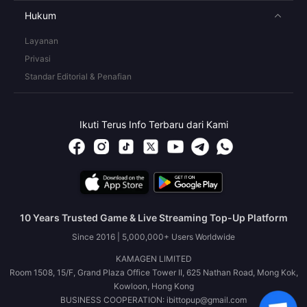
Hukum
Layanan
Privasi
Standar Editorial & Penafian
Ikuti Terus Info Terbaru dari Kami
10 Years Trusted Game & Live Streaming Top-Up Platform
Since 2016 | 5,000,000+ Users Worldwide
KAMAGEN LIMITED
Room 1508, 15/F, Grand Plaza Office Tower II, 625 Nathan Road, Mong Kok,
Kowloon, Hong Kong
BUSINESS COOPERATION: ibittopup@gmail.com