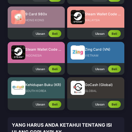
9 Card 980x
Steam Wallet Code (MYR)
HONG KONG
MALAYSIA
Ulasan
Beli
Ulasan
Beli
Steam Wallet Code (IDR)
Zing Card (VN)
INDONESIA
VIETNAM
Ulasan
Beli
Ulasan
Beli
Kehidupan Buku (KR)
GoCash (Global)
SOUTH KOREA
GLOBAL
Ulasan
Beli
Ulasan
Beli
YANG HARUS ANDA KETAHUI TENTANG ISI