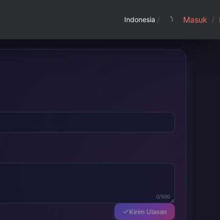
Masuk
/
Indonesia
/
0/500
Kirim Ulasan