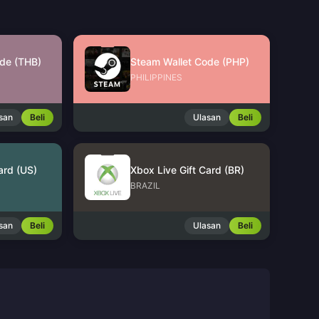
de (THB)
Steam Wallet Code (PHP)
PHILIPPINES
san
Beli
Ulasan
Beli
ard (US)
Xbox Live Gift Card (BR)
BRAZIL
san
Beli
Ulasan
Beli