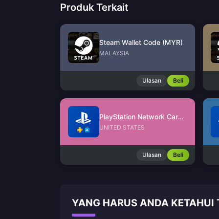
Produk Terkait
Steam Wallet Code (MYR)
MALAYSIA
Ulasan
Beli
PlayStation Network Card (US)
UNITED STATES
Ulasan
Beli
YANG HARUS ANDA KETAHUI 