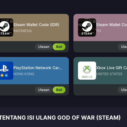
Steam Wallet Code (IDR)
Steam Wallet Co
INDONESIA
TH
Ulasan
Beli
Ula
PlayStation Network Card (HK)
Xbox Live Gift C
HONG KONG
UNITED STATES
Ulasan
Beli
Ula
TENTANG ISI ULANG GOD OF WAR (STEAM)