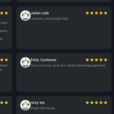
Jahan zaib
Layanan yang sangat baik.
: saya
 yang
ih
Eddy Cardenas
teman
Saya suka top-up di sini, mereka bertanggung jawab.
ya
ricky lee
Cepat dan murah.