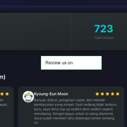
723
Total Ulasan
m)
Kyoung-Eun Moon
an
Banyak diskon, pengisian cepat, dan metode
epat,
pembayaran yang simpel. Saat sedang tidak terburu-
buru, saya terus top up sedikit demi sedikit seperti
menabung. Sangat bagus untuk isi ulang diamond,
saya sudah memberi tahu beberapa teman tentang
ini.