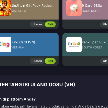
JinJinJin Gift Pack Redeem Code
9 Card 980x
MALAYSIA
HONG KONG
Ulasan
Beli
Ula
Zing Card (VN)
Kehidupan Buku 
VIETNAM
SOUTH KOREA
Ulasan
Beli
Ula
ENTANG ISI ULANG GOSU (VN)
 di platform Anda?
kun Anda, pilih layanan atau produk yang ingin Anda beli, lalu ik