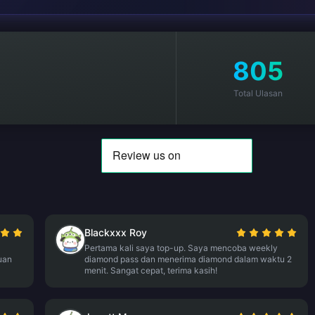
805
Total Ulasan
Blackxxx Roy
Pertama kali saya top-up. Saya mencoba weekly
uan
diamond pass dan menerima diamond dalam waktu 2
menit. Sangat cepat, terima kasih!