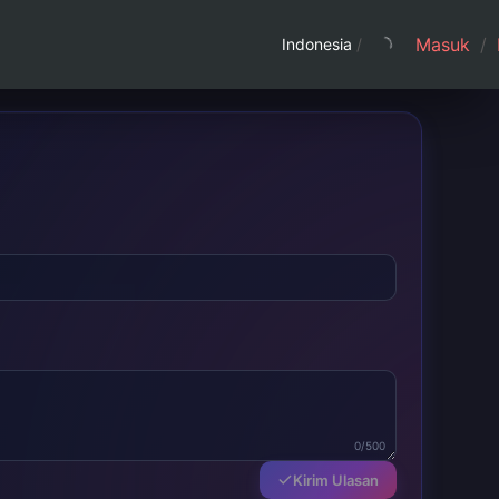
Masuk
/
Indonesia
/
0/500
Kirim Ulasan