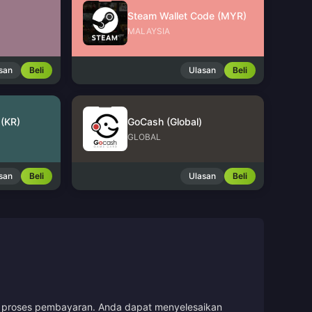
Steam Wallet Code (MYR)
MALAYSIA
san
Beli
Ulasan
Beli
(KR)
GoCash (Global)
GLOBAL
san
Beli
Ulasan
Beli
uti proses pembayaran. Anda dapat menyelesaikan