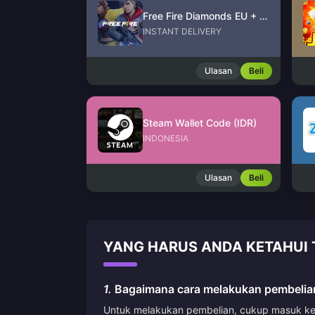
Free Fire Diamonds EU + TR
INSTANT DELIVERY
Ulasan
Beli
Steam Wallet Code (IDR)
INDONESIA
Ulasan
Beli
YANG HARUS ANDA KETAHUI T
1.
Bagaimana cara melakukan pembelian
Untuk melakukan pembelian, cukup masuk ke a