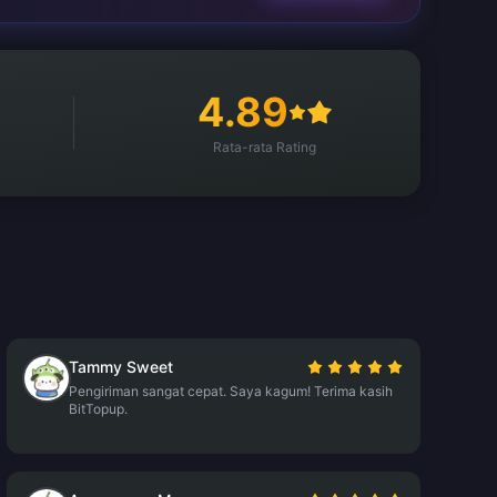
4.89
Rata-rata Rating
Tammy Sweet
Pengiriman sangat cepat. Saya kagum! Terima kasih
BitTopup.