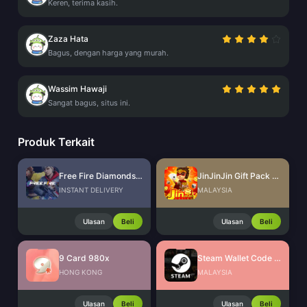
Keren, terima kasih.
Zaza Hata
Bagus, dengan harga yang murah.
Wassim Hawaji
Sangat bagus, situs ini.
Produk Terkait
Free Fire Diamonds EU + TR
JinJinJin Gift Pack Redeem Code
INSTANT DELIVERY
MALAYSIA
Ulasan
Beli
Ulasan
Beli
9 Card 980x
Steam Wallet Code (MYR)
HONG KONG
MALAYSIA
Ulasan
Beli
Ulasan
Beli