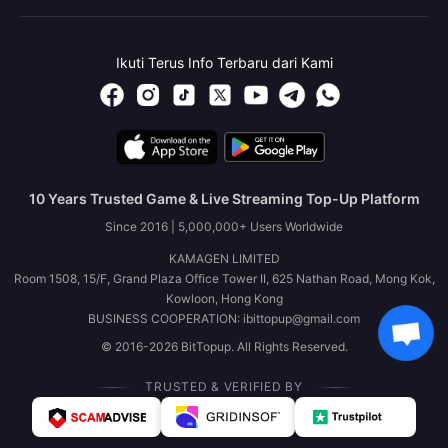
Ikuti Terus Info Terbaru dari Kami
10 Years Trusted Game & Live Streaming Top-Up Platform
Since 2016 | 5,000,000+ Users Worldwide
KAMAGEN LIMITED
Room 1508, 15/F, Grand Plaza Office Tower II, 625 Nathan Road, Mong Kok,
Kowloon, Hong Kong
BUSINESS COOPERATION: ibittopup@gmail.com
© 2016-2026 BitTopup. All Rights Reserved.
TRUSTED & VERIFIED BY