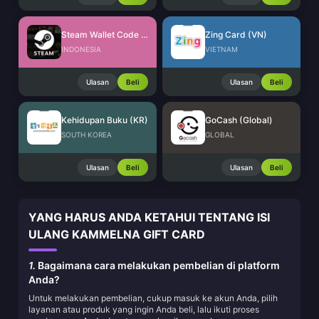
Steam Wallet Code (IDR)
Zing Card (VN)
INDONESIA
VIETNAM
Ulasan
Beli
Ulasan
Beli
Kehidupan Buku (KR)
GoCash (Global)
SOUTH KOREA
GLOBAL
Ulasan
Beli
Ulasan
Beli
YANG HARUS ANDA KETAHUI TENTANG ISI
ULANG KAMMELNA GIFT CARD
1.
Bagaimana cara melakukan pembelian di platform
Anda?
Untuk melakukan pembelian, cukup masuk ke akun Anda, pilih
layanan atau produk yang ingin Anda beli, lalu ikuti proses