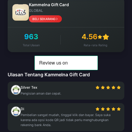
Kammelna Gift Card
GLOBAL
BELI SEKARANG
963
4.56
Total Ulasan
Rata-rata Rating
Ulasan Tentang Kammelna Gift Card
Silver Tex
Pengisian aman dan cepat.
Di
Pembelian sangat mudah, tinggal klik dan bayar. Saya suka
karena ada opsi kode QR jadi tidak perlu menghubungkan
rekening bank Anda.