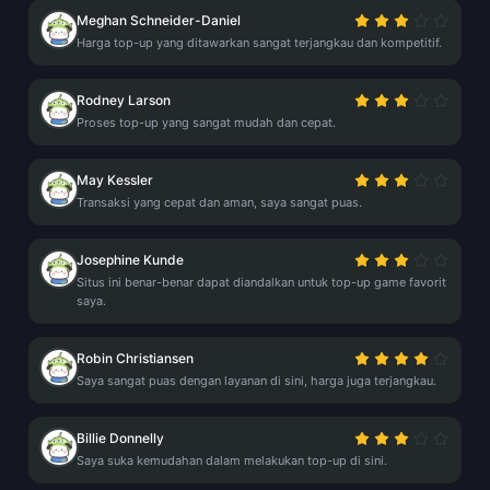
Meghan Schneider-Daniel
Harga top-up yang ditawarkan sangat terjangkau dan kompetitif.
Rodney Larson
Proses top-up yang sangat mudah dan cepat.
May Kessler
Transaksi yang cepat dan aman, saya sangat puas.
Josephine Kunde
Situs ini benar-benar dapat diandalkan untuk top-up game favorit
saya.
Robin Christiansen
Saya sangat puas dengan layanan di sini, harga juga terjangkau.
Billie Donnelly
Saya suka kemudahan dalam melakukan top-up di sini.