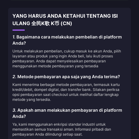
YANG HARUS ANDA KETAHUI TENTANG ISI
ULANG 全民K歌 K币 (CN)
1.
Bagaimana cara melakukan pembelian di platform
Anda?
Untuk melakukan pembelian, cukup masuk ke akun Anda, pilih
layanan atau produk yang ingin Anda beli, lalu ikuti proses
pembayaran. Anda dapat menyelesaikan pembayaran
menggunakan metode pembayaran yang tersedia
2.
Metode pembayaran apa saja yang Anda terima?
Kami menerima berbagai metode pembayaran, termasuk kartu
kredit/debit, dompet digital, dan transfer bank. Silakan periksa
opsi pembayaran saat checkout untuk melihat daftar lengkap
metode yang tersedia.
3.
Apakah aman melakukan pembayaran di platform
Anda?
Ya, kami menggunakan enkripsi standar industri untuk
memastikan semua transaksi aman. Informasi pribadi dan
pembayaran Anda dilindungi setiap saat.