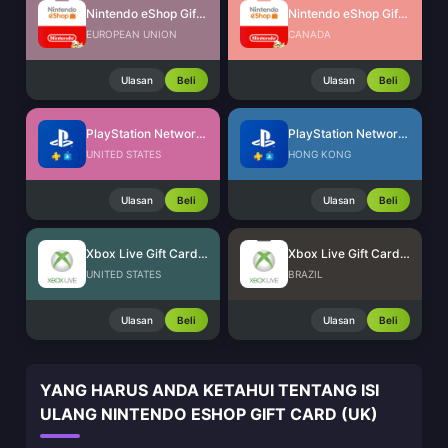
Nintendo eShop Gift Card (EU)
Nintendo eShop Gift Card (CA)
EUROPEAN UNION
CANADA
Ulasan
Beli
Ulasan
Beli
PlayStation Network Card (US)
PlayStation Network Card (HK)
UNITED STATES
HONG KONG
Ulasan
Beli
Ulasan
Beli
Xbox Live Gift Card (US)
Xbox Live Gift Card (BR)
UNITED STATES
BRAZIL
Ulasan
Beli
Ulasan
Beli
YANG HARUS ANDA KETAHUI TENTANG ISI
ULANG NINTENDO ESHOP GIFT CARD (UK)