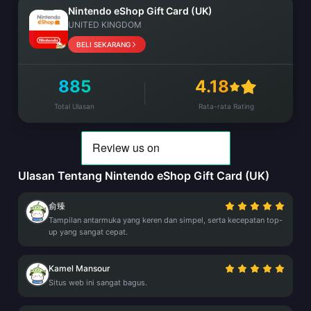
Nintendo eShop Gift Card (UK)
UNITED KINGDOM
BELI SEKARANG
885
4.18
Total Ulasan
Rata-rata Rating
Ulasan Tentang Nintendo eShop Gift Card (UK)
俞臻
Tampilan antarmuka yang keren dan simpel, serta kecepatan top-
up yang sangat cepat.
Kamel Mansour
Situs web ini sangat bagus.