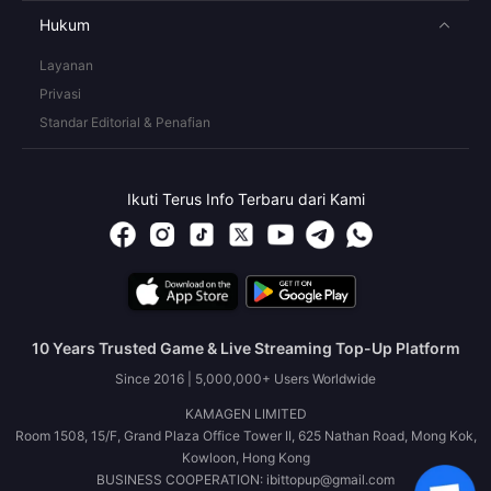
Hukum
Layanan
Privasi
Standar Editorial & Penafian
Ikuti Terus Info Terbaru dari Kami
10 Years Trusted Game & Live Streaming Top-Up Platform
Since 2016 | 5,000,000+ Users Worldwide
KAMAGEN LIMITED
Room 1508, 15/F, Grand Plaza Office Tower II, 625 Nathan Road, Mong Kok,
Kowloon, Hong Kong
BUSINESS COOPERATION: ibittopup@gmail.com