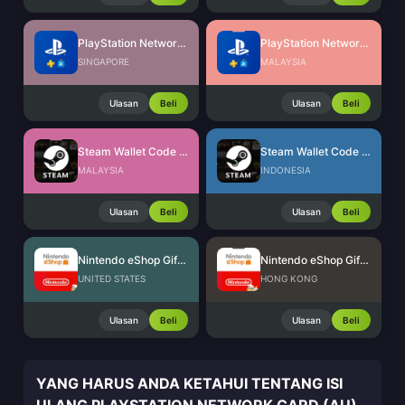
PlayStation Network Card (SG)
PlayStation Network Card (MY)
SINGAPORE
MALAYSIA
Ulasan
Beli
Ulasan
Beli
Steam Wallet Code (MYR)
Steam Wallet Code (IDR)
MALAYSIA
INDONESIA
Ulasan
Beli
Ulasan
Beli
Nintendo eShop Gift Card (US)
Nintendo eShop Gift Card (HK)
UNITED STATES
HONG KONG
Ulasan
Beli
Ulasan
Beli
YANG HARUS ANDA KETAHUI TENTANG ISI