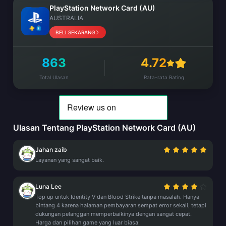
PlayStation Network Card (AU)
AUSTRALIA
BELI SEKARANG
863
4.72
Total Ulasan
Rata-rata Rating
Ulasan Tentang PlayStation Network Card (AU)
Jahan zaib
Layanan yang sangat baik.
Luna Lee
Top up untuk Identity V dan Blood Strike tanpa masalah. Hanya
bintang 4 karena halaman pembayaran sempat error sekali, tetapi
dukungan pelanggan memperbaikinya dengan sangat cepat.
Harga dan pilihan game yang luar biasa!