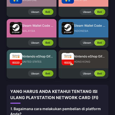
SINGAPORE
MALAYSIA
Ulasan
Beli
Ulasan
Beli
Steam Wallet Code (MYR)
Steam Wallet Code (IDR)
MALAYSIA
INDONESIA
Ulasan
Beli
Ulasan
Beli
Nintendo eShop Gift Card (US)
Nintendo eShop Gift Card (HK)
UNITED STATES
HONG KONG
Ulasan
Beli
Ulasan
Beli
YANG HARUS ANDA KETAHUI TENTANG ISI
ULANG PLAYSTATION NETWORK CARD (FI)
1.
Bagaimana cara melakukan pembelian di platform
Anda?