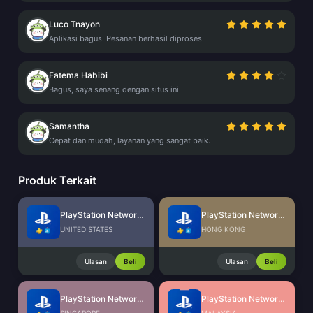
Luco Tnayon
Aplikasi bagus. Pesanan berhasil diproses.
Fatema Habibi
Bagus, saya senang dengan situs ini.
Samantha
Cepat dan mudah, layanan yang sangat baik.
Produk Terkait
PlayStation Network Card (US)
PlayStation Network Card (HK)
UNITED STATES
HONG KONG
Ulasan
Beli
Ulasan
Beli
PlayStation Network Card (SG)
PlayStation Network Card (MY)