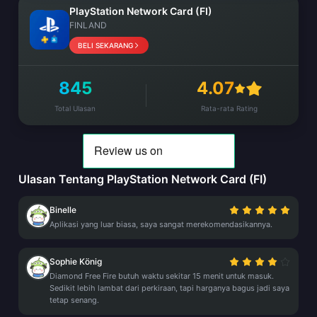
PlayStation Network Card (FI)
FINLAND
BELI SEKARANG
845
4.07
Total Ulasan
Rata-rata Rating
Ulasan Tentang PlayStation Network Card (FI)
Binelle
Aplikasi yang luar biasa, saya sangat merekomendasikannya.
Sophie König
Diamond Free Fire butuh waktu sekitar 15 menit untuk masuk.
Sedikit lebih lambat dari perkiraan, tapi harganya bagus jadi saya
tetap senang.