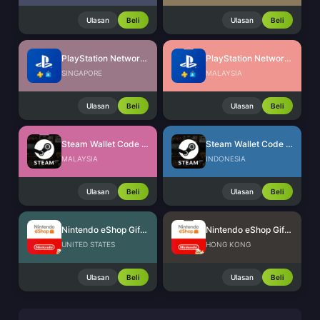
Ulasan
Beli
Ulasan
Beli
PlayStation Network Card (SG)
PlayStation Network Card (MY)
SINGAPORE
MALAYSIA
Ulasan
Beli
Ulasan
Beli
Steam Wallet Code (MYR)
Steam Wallet Code (IDR)
MALAYSIA
INDONESIA
Ulasan
Beli
Ulasan
Beli
Nintendo eShop Gift Card (US)
Nintendo eShop Gift Card (HK)
UNITED STATES
HONG KONG
Ulasan
Beli
Ulasan
Beli