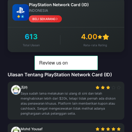
PlayStation Network Card (ID)
INDONESIA
BELI SEKARANG
613
4.00
Total Ulasan
Rata-rata Rating
Ulasan Tentang PlayStation Network Card (ID)
馮時
Saya sudah lama melakukan isi ulang di sini dan telah
menghabiskan lebih dari $20k, tetapi tidak pernah ada diskon
atau penawaran khusus. Platform lain memberikan kupon atau
cashback. Sangat mengecewakan tidak melihat adanya
penghargaan untuk pelanggan setia.
Mohd Yousaf