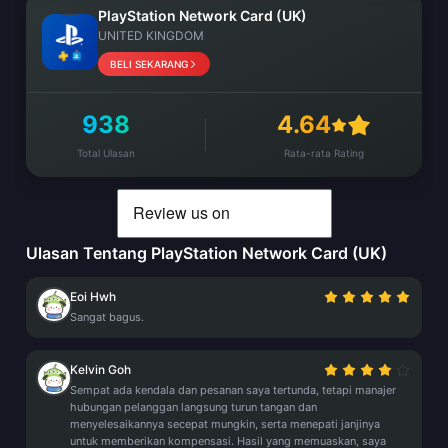
PlayStation Network Card (UK)
UNITED KINGDOM
BELI SEKARANG
938
4.64
Total Ulasan
Rata-rata Rating
Ulasan Tentang PlayStation Network Card (UK)
Eoi Hwh
Sangat bagus.
Kelvin Goh
Sempat ada kendala dan pesanan saya tertunda, tetapi manajer
hubungan pelanggan langsung turun tangan dan
menyelesaikannya secepat mungkin, serta menepati janjinya
untuk memberikan kompensasi. Hasil yang memuaskan, saya