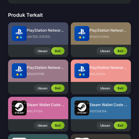
Produk Terkait
PlayStation Network Card (US)
PlayStation Network Card (HK)
UNITED STATES
HONG KONG
Ulasan
Beli
Ulasan
Beli
PlayStation Network Card (SG)
PlayStation Network Card (MY)
SINGAPORE
MALAYSIA
Ulasan
Beli
Ulasan
Beli
Steam Wallet Code (MYR)
Steam Wallet Code (IDR)
MALAYSIA
INDONESIA
Ulasan
Beli
Ulasan
Beli