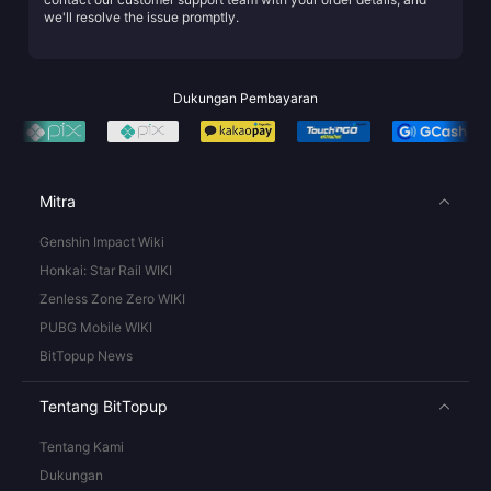
we'll resolve the issue promptly.
Dukungan Pembayaran
Mitra
Genshin Impact Wiki
Honkai: Star Rail WIKI
Zenless Zone Zero WIKI
PUBG Mobile WIKI
BitTopup News
Tentang BitTopup
Tentang Kami
Dukungan