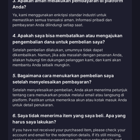
3.
Apakah aman melakukan pembayaran di platform
Anda?
Ya, kami menggunakan enkripsi standar industri untuk
memastikan semua transaksi aman. Informasi pribadi dan
pembayaran Anda dilindungi setiap saat.
4.
Apakah saya bisa membatalkan atau mengajukan
pengembalian dana untuk pembelian saya?
Setelah pembelian dilakukan, umumnya tidak dapat
dikembalikan. Namun, jika ada masalah dengan pesanan Anda,
silakan hubungi tim dukungan pelanggan kami, dan kami akan
membantu Anda sebaik mungkin.
5.
Bagaimana cara menukarkan pembelian saya
setelah menyelesaikan pembayaran?
Setelah menyelesaikan pembelian, Anda akan menerima petunjuk
tentang cara menukarkan produk melalui email atau langsung di
platform. Pastikan untuk memeriksa akun atau kotak masuk Anda
untuk detail penukaran.
6.
Saya tidak menerima item yang saya beli. Apa yang
harus saya lakukan?
If you have not received your purchased item, please check your
account and email for the redemption details. If it’s still missing,
contact our customer support team with your order details, and