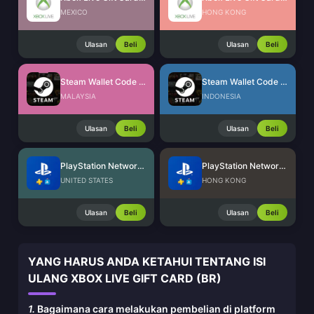
MEXICO
HONG KONG
Ulasan
Beli
Ulasan
Beli
Steam Wallet Code (MYR)
Steam Wallet Code (IDR)
MALAYSIA
INDONESIA
Ulasan
Beli
Ulasan
Beli
PlayStation Network Card (US)
PlayStation Network Card (HK)
UNITED STATES
HONG KONG
Ulasan
Beli
Ulasan
Beli
YANG HARUS ANDA KETAHUI TENTANG ISI
ULANG XBOX LIVE GIFT CARD (BR)
1.
Bagaimana cara melakukan pembelian di platform