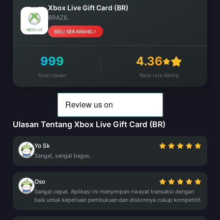
Xbox Live Gift Card (BR)
BRAZIL
BELI SEKARANG
999
4.36
Total Ulasan
Rata-rata Rating
Ulasan Tentang Xbox Live Gift Card (BR)
Yo Sk
Sangat, sangat bagus.
Oso
Sangat cepat. Aplikasi ini menyimpan riwayat transaksi dengan
baik untuk keperluan pembukuan dan diskonnya cukup kompetitif.