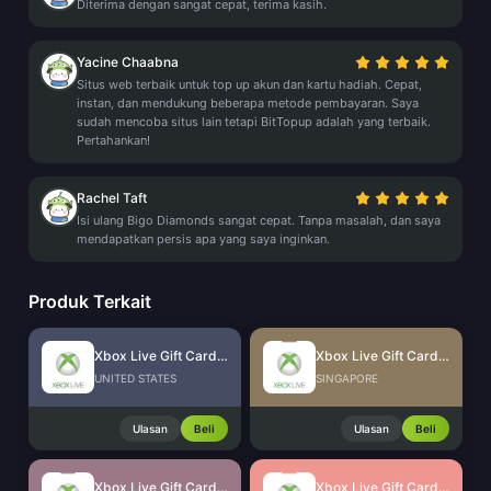
Diterima dengan sangat cepat, terima kasih.
Yacine Chaabna
Situs web terbaik untuk top up akun dan kartu hadiah. Cepat,
instan, dan mendukung beberapa metode pembayaran. Saya
sudah mencoba situs lain tetapi BitTopup adalah yang terbaik.
Pertahankan!
Rachel Taft
Isi ulang Bigo Diamonds sangat cepat. Tanpa masalah, dan saya
mendapatkan persis apa yang saya inginkan.
Produk Terkait
Xbox Live Gift Card (US)
Xbox Live Gift Card (SG)
UNITED STATES
SINGAPORE
Ulasan
Beli
Ulasan
Beli
Xbox Live Gift Card (MX)
Xbox Live Gift Card (HK)