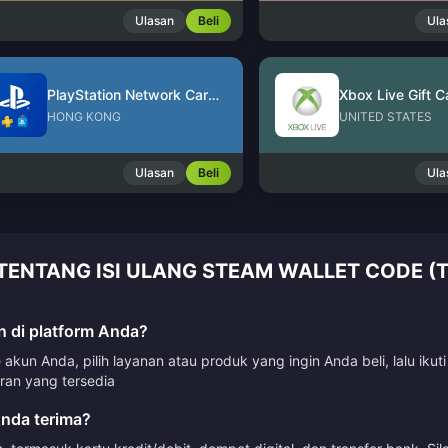
Ulasan
Beli
Ula
PlayStation Network Card (HK)
Xbox Live Gift C
HONG KONG
UNITED STATES
Ulasan
Beli
Ula
TENTANG ISI ULANG STEAM WALLET CODE (
 di platform Anda?
kun Anda, pilih layanan atau produk yang ingin Anda beli, lalu ik
n yang tersedia
nda terima?