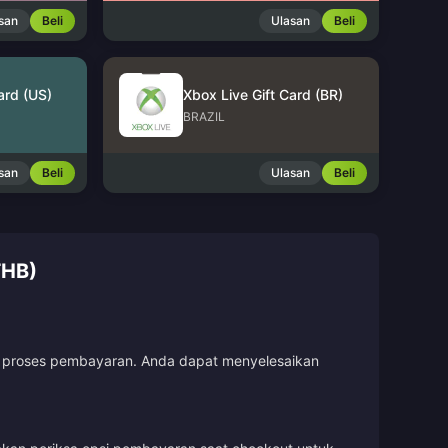
san
Beli
Ulasan
Beli
ard (US)
Xbox Live Gift Card (BR)
BRAZIL
san
Beli
Ulasan
Beli
THB)
uti proses pembayaran. Anda dapat menyelesaikan