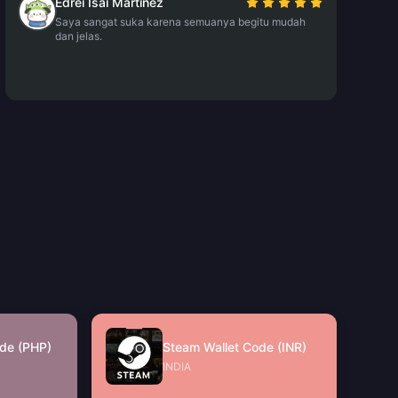
Edrei Isai Martinez
Saya sangat suka karena semuanya begitu mudah
dan jelas.
de (PHP)
Steam Wallet Code (INR)
INDIA