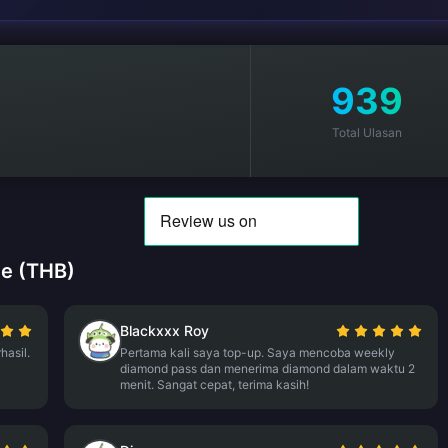
939
Total Ulasan
de (THB)
Blackxxx Roy
asil.
Pertama kali saya top-up. Saya mencoba weekly
diamond pass dan menerima diamond dalam waktu 2
menit. Sangat cepat, terima kasih!