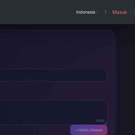
Masuk
/
Indonesia
/
0/500
Kirim Ulasan