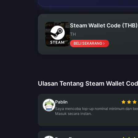
Steam Wallet Code (THB)
TH
BELI SEKARANG
Ulasan Tentang Steam Wallet Co
Pablin
Saya mencoba top-up nominal minimum dan berh
Masuk secara instan.