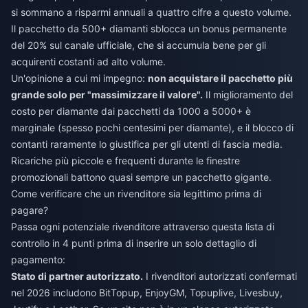
si sommano a risparmi annuali a quattro cifre a questo volume.
Il pacchetto da 500+ diamanti sblocca un bonus permanente
del 20% sul canale ufficiale, che si accumula bene per gli
acquirenti costanti ad alto volume.
Un'opinione a cui mi impegno:
non acquistare il pacchetto più
grande solo per "massimizzare il valore".
Il miglioramento del
costo per diamante dai pacchetti da 1000 a 5000+ è
marginale (spesso pochi centesimi per diamante), e il blocco di
contanti raramente lo giustifica per gli utenti di fascia media.
Ricariche più piccole e frequenti durante le finestre
promozionali battono quasi sempre un pacchetto gigante.
Come verificare che un rivenditore sia legittimo prima di
pagare?
Passa ogni potenziale rivenditore attraverso questa lista di
controllo in 4 punti prima di inserire un solo dettaglio di
pagamento:
Stato di partner autorizzato.
I rivenditori autorizzati confermati
nel 2026 includono BitTopup, EnjoyGM, Topuplive, Livesbuy,