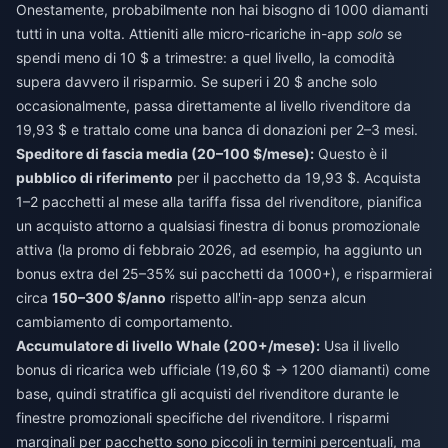
Onestamente, probabilmente non hai bisogno di 1000 diamanti
tutti in una volta. Attieniti alle micro-ricariche in-app
solo
se
spendi meno di 10 $ a trimestre: a quel livello, la comodità
supera davvero il risparmio. Se superi i 20 $ anche solo
occasionalmente, passa direttamente al livello rivenditore da
19,93 $ e trattalo come una banca di donazioni per 2–3 mesi.
Speditore di fascia media (20–100 $/mese):
Questo è il
pubblico di riferimento
per il pacchetto da 19,93 $. Acquista
1–2 pacchetti al mese alla tariffa fissa del rivenditore, pianifica
un acquisto attorno a qualsiasi finestra di bonus promozionale
attiva (la promo di febbraio 2026, ad esempio, ha aggiunto un
bonus extra del 25–35% sui pacchetti da 1000+), e risparmierai
circa
150–300 $/anno
rispetto all'in-app senza alcun
cambiamento di comportamento.
Accumulatore di livello Whale (200+/mese):
Usa il livello
bonus di ricarica web ufficiale (19,60 $ → 1200 diamanti) come
base, quindi stratifica gli acquisti del rivenditore durante le
finestre promozionali specifiche del rivenditore. I risparmi
marginali per pacchetto sono piccoli in termini percentuali, ma