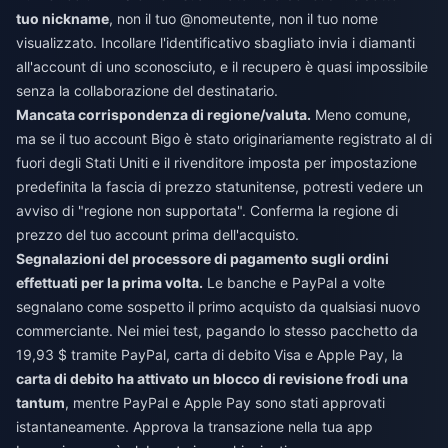
tuo nickname
, non il tuo @nomeutente, non il tuo nome
visualizzato. Incollare l'identificativo sbagliato invia i diamanti
all'account di uno sconosciuto, e il recupero è quasi impossibile
senza la collaborazione del destinatario.
Mancata corrispondenza di regione/valuta.
Meno comune,
ma se il tuo account Bigo è stato originariamente registrato al di
fuori degli Stati Uniti e il rivenditore imposta per impostazione
predefinita la fascia di prezzo statunitense, potresti vedere un
avviso di "regione non supportata". Conferma la regione di
prezzo del tuo account prima dell'acquisto.
Segnalazioni del processore di pagamento sugli ordini
effettuati per la prima volta.
Le banche e PayPal a volte
segnalano come sospetto il primo acquisto da qualsiasi nuovo
commerciante. Nei miei test, pagando lo stesso pacchetto da
19,93 $ tramite PayPal, carta di debito Visa e Apple Pay, la
carta di debito ha attivato un blocco di revisione frodi una
tantum
, mentre PayPal e Apple Pay sono stati approvati
istantaneamente. Approva la transazione nella tua app