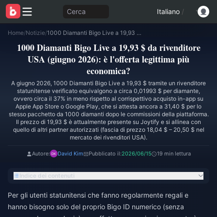
Cerca
Italiano
/
Home
/
Notizie
/
1000 Diamanti Bigo Live a 19,93 $ da rivenditore USA (giugno 2026): è l'offerta legittima più economica?
1000 Diamanti Bigo Live a 19,93 $ da rivenditore
USA (giugno 2026): è l'offerta legittima più
economica?
A giugno 2026, 1000 Diamanti Bigo Live a 19,93 $ tramite un rivenditore
statunitense verificato equivalgono a circa 0,01993 $ per diamante,
ovvero circa il 37% in meno rispetto al corrispettivo acquisto in-app su
Apple App Store o Google Play, che si attesta ancora a 31,40 $ per lo
stesso pacchetto da 1000 diamanti dopo le commissioni della piattaforma.
Il prezzo di 19,93 $ è attualmente presente su Joytify e si allinea con
quello di altri partner autorizzati (fascia di prezzo 18,04 $ – 20,50 $ nel
mercato dei rivenditori USA).
Autore:
David Kim
Pubblicato il:
2026/06/15
19 min lettura
Indice dei contenuti
Per gli utenti statunitensi che fanno regolarmente regali e
hanno bisogno solo del proprio Bigo ID numerico (senza