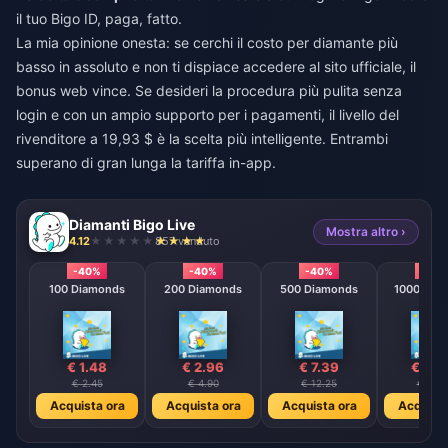
il tuo Bigo ID, paga, fatto.
La mia opinione onesta: se cerchi il costo per diamante più
basso in assoluto e non ti dispiace accedere al sito ufficiale, il
bonus web vince. Se desideri la procedura più pulita senza
login e con un ampio supporto per i pagamenti, il livello del
rivenditore a 19,93 $ è la scelta più intelligente. Entrambi
superano di gran lunga la tariffa in-app.
Diamanti Bigo Live
Mostra altro ›
4.12
857 venduto
-40%
-40%
-40%
-40
100 Diamonds
200 Diamonds
500 Diamonds
1000 Dia
€ 1.48
€ 2.96
€ 7.39
€ 14.
€ 2.45
€ 4.90
€ 12.25
€ 24.
Acquista ora
Acquista ora
Acquista ora
Acquista