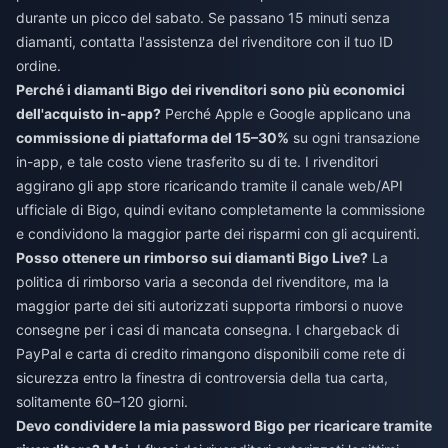
durante un picco del sabato. Se passano 15 minuti senza
diamanti, contatta l'assistenza del rivenditore con il tuo ID
ordine.
Perché i diamanti Bigo dei rivenditori sono più economici
dell'acquisto in-app?
Perché Apple e Google applicano una
commissione di piattaforma del 15–30%
su ogni transazione
in-app, e tale costo viene trasferito su di te. I rivenditori
aggirano gli app store ricaricando tramite il canale web/API
ufficiale di Bigo, quindi evitano completamente la commissione
e condividono la maggior parte dei risparmi con gli acquirenti.
Posso ottenere un rimborso sui diamanti Bigo Live?
La
politica di rimborso varia a seconda del rivenditore, ma la
maggior parte dei siti autorizzati supporta rimborsi o nuove
consegne per i casi di mancata consegna. I chargeback di
PayPal e carta di credito rimangono disponibili come rete di
sicurezza entro la finestra di controversia della tua carta,
solitamente 60–120 giorni.
Devo condividere la mia password Bigo per ricaricare tramite