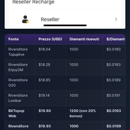
Fonte
Prezzo (USD)
Diamanti ricevuti
$/Diamante e
Rivenditore
$18.04
1000
$0.0180
Topuplive
Rivenditore
$18.29
1000
$0.0183
EnjoyGM
Rivenditore
$18.85
1000
$0.0189
G2G
Rivenditore
$19.14
1000
$0.0191
Lootbar
BitTopup
$19.60
1200 (con 20%
$0.0163
Web
bonus)
Rivenditore
$19.93
1000
$0.0199