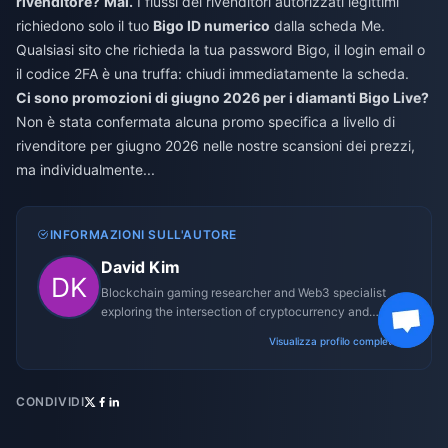
rivenditore?
Mai.
I flussi dei rivenditori autorizzati legittimi
richiedono solo il tuo
Bigo ID numerico
dalla scheda Me.
Qualsiasi sito che richieda la tua password Bigo, il login email o
il codice 2FA è una truffa: chiudi immediatamente la scheda.
Ci sono promozioni di giugno 2026 per i diamanti Bigo Live?
Non è stata confermata alcuna promo specifica a livello di
rivenditore per giugno 2026 nelle nostre scansioni dei prezzi,
ma individualmente...
INFORMAZIONI SULL'AUTORE
David Kim
Blockchain gaming researcher and Web3 specialist
exploring the intersection of cryptocurrency and
gaming ecosystems.
Visualizza profilo completo →
CONDIVIDI