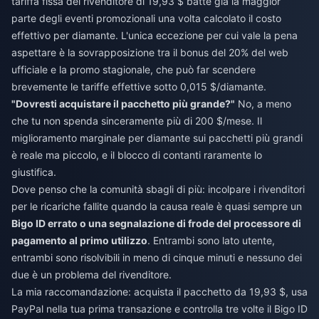
tariffa fissa del rivenditore di 19,93 $ batte già la maggior
parte degli eventi promozionali una volta calcolato il costo
effettivo per diamante. L'unica eccezione per cui vale la pena
aspettare è la sovrapposizione tra il bonus del 20% del web
ufficiale e la promo stagionale, che può far scendere
brevemente le tariffe effettive sotto 0,015 $/diamante.
"Dovresti acquistare il pacchetto più grande?"
No, a meno
che tu non spenda sinceramente più di 200 $/mese. Il
miglioramento marginale per diamante sui pacchetti più grandi
è reale ma piccolo, e il blocco di contanti raramente lo
giustifica.
Dove penso che la comunità sbagli di più: incolpare i rivenditori
per le ricariche fallite quando la causa reale è quasi sempre un
Bigo ID errato o una segnalazione di frode del processore di
pagamento al primo utilizzo
. Entrambi sono lato utente,
entrambi sono risolvibili in meno di cinque minuti e nessuno dei
due è un problema del rivenditore.
La mia raccomandazione: acquista il pacchetto da 19,93 $, usa
PayPal nella tua prima transazione e controlla tre volte il Bigo ID