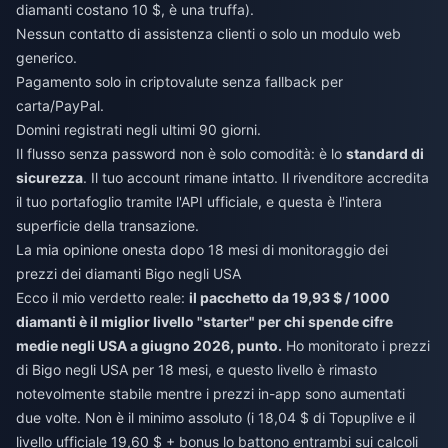
diamanti costano 10 $, è una truffa).
Nessun contatto di assistenza clienti o solo un modulo web
generico.
Pagamento solo in criptovalute senza fallback per
carta/PayPal.
Domini registrati negli ultimi 90 giorni.
Il flusso senza password non è solo comodità: è lo
standard di
sicurezza
. Il tuo account rimane intatto. Il rivenditore accredita
il tuo portafoglio tramite l'API ufficiale, e questa è l'intera
superficie della transazione.
La mia opinione onesta dopo 18 mesi di monitoraggio dei
prezzi dei diamanti Bigo negli USA
Ecco il mio verdetto reale:
il pacchetto da 19,93 $ / 1000
diamanti è il miglior livello "starter" per chi spende cifre
medie negli USA a giugno 2026, punto.
Ho monitorato i prezzi
di Bigo negli USA per 18 mesi, e questo livello è rimasto
notevolmente stabile mentre i prezzi in-app sono aumentati
due volte. Non è il minimo assoluto (i 18,04 $ di Topuplive e il
livello ufficiale 19,60 $ + bonus lo battono entrambi sui calcoli