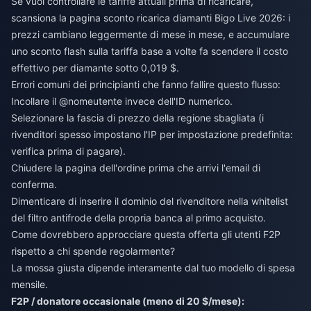
Se vuoi controllare le tariffe attuali prima di ricaricare,
scansiona la pagina
sconto ricarica diamanti Bigo Live 2026
: i
prezzi cambiano leggermente di mese in mese, e accumulare
uno sconto flash sulla tariffa base a volte fa scendere il costo
effettivo per diamante sotto 0,019 $.
Errori comuni dei principianti che fanno fallire questo flusso:
Incollare il @nomeutente invece dell'ID numerico.
Selezionare la fascia di prezzo della regione sbagliata (i
rivenditori spesso impostano l'IP per impostazione predefinita:
verifica prima di pagare).
Chiudere la pagina dell'ordine prima che arrivi l'email di
conferma.
Dimenticare di inserire il dominio del rivenditore nella whitelist
del filtro antifrode della propria banca al primo acquisto.
Come dovrebbero approcciare questa offerta gli utenti F2P
rispetto a chi spende regolarmente?
La mossa giusta dipende interamente dal tuo modello di spesa
mensile.
F2P / donatore occasionale (meno di 20 $/mese):