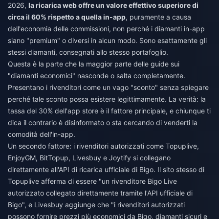
2026,
la ricarica web offre un valore effettivo superiore di
circa il 60% rispetto a quella in-app
, puramente a causa
dell'economia delle commissioni, non perché i diamanti in-app
siano "premium" o diversi in alcun modo. Sono esattamente gli
stessi diamanti, consegnati allo stesso portafoglio.
Questa è la parte che la maggior parte delle guide sui
"diamanti economici" nasconde o salta completamente.
Presentano i rivenditori come un vago "sconto" senza spiegare
perché tale sconto possa esistere legittimamente. La verità: la
tassa del 30% dell'app store è il fattore principale, e chiunque ti
dica il contrario è disinformato o sta cercando di venderti la
comodità dell'in-app.
Un secondo fattore: i rivenditori autorizzati come Topuplive,
EnjoyGM, BitTopup, Livesbuy e Joytify si collegano
direttamente all'API di ricarica ufficiale di Bigo. Il sito stesso di
Topuplive afferma di essere "un rivenditore Bigo Live
autorizzato collegato direttamente tramite l'API ufficiale di
Bigo", e Livesbuy aggiunge che "i rivenditori autorizzati
possono fornire prezzi più economici da Bigo, diamanti sicuri e