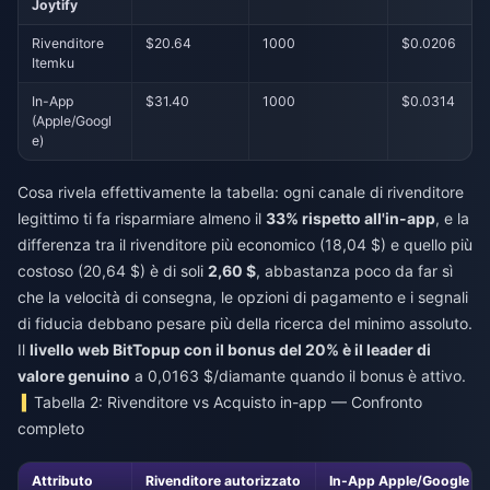
Joytify
Rivenditore
$20.64
1000
$0.0206
Itemku
In-App
$31.40
1000
$0.0314
(Apple/Googl
e)
Cosa rivela effettivamente la tabella: ogni canale di rivenditore
legittimo ti fa risparmiare almeno il
33% rispetto all'in-app
, e la
differenza tra il rivenditore più economico (18,04 $) e quello più
costoso (20,64 $) è di soli
2,60 $
, abbastanza poco da far sì
che la velocità di consegna, le opzioni di pagamento e i segnali
di fiducia debbano pesare più della ricerca del minimo assoluto.
Il
livello web BitTopup con il bonus del 20% è il leader di
valore genuino
a 0,0163 $/diamante quando il bonus è attivo.
Tabella 2: Rivenditore vs Acquisto in-app — Confronto
completo
Attributo
Rivenditore autorizzato
In-App Apple/Google