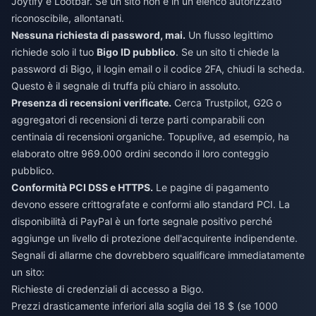
Joytify e Lootbar. Se un sito non è in un elenco autorizzato
riconoscibile, allontanati.
Nessuna richiesta di password, mai.
Un flusso legittimo
richiede solo il tuo
Bigo ID pubblico
. Se un sito ti chiede la
password di Bigo, il login email o il codice 2FA, chiudi la scheda.
Questo è il segnale di truffa più chiaro in assoluto.
Presenza di recensioni verificate.
Cerca Trustpilot, G2G o
aggregatori di recensioni di terze parti comparabili con
centinaia di recensioni organiche. Topuplive, ad esempio, ha
elaborato oltre 969.000 ordini secondo il loro conteggio
pubblico.
Conformità PCI DSS e HTTPS.
Le pagine di pagamento
devono essere crittografate e conformi allo standard PCI. La
disponibilità di PayPal è un forte segnale positivo perché
aggiunge un livello di protezione dell'acquirente indipendente.
Segnali di allarme che dovrebbero squalificare immediatamente
un sito:
Richieste di credenziali di accesso a Bigo.
Prezzi drasticamente inferiori alla soglia dei 18 $ (se 1000