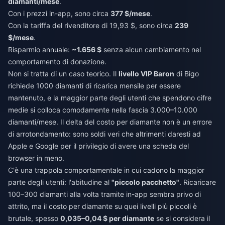
diamanti/mese
.
Con i prezzi in-app, sono circa
377 $/mese
.
Con la tariffa del rivenditore di 19,93 $, sono circa
239
$/mese
.
Risparmio annuale:
~1.656 $
senza alcun cambiamento nel
comportamento di donazione.
Non si tratta di un caso teorico. Il
livello VIP Baron
di Bigo
richiede 1000 diamanti di ricarica mensile per essere
mantenuto, e la maggior parte degli utenti che spendono cifre
medie si colloca comodamente nella fascia 3.000–10.000
diamanti/mese. Il delta del costo per diamante non è un errore
di arrotondamento: sono soldi veri che altrimenti daresti ad
Apple e Google per il privilegio di avere una scheda del
browser in meno.
C'è una trappola comportamentale in cui cadono la maggior
parte degli utenti: l'abitudine al
"piccolo pacchetto"
. Ricaricare
100–300 diamanti alla volta tramite in-app sembra privo di
attrito, ma il costo per diamante su quei livelli più piccoli è
brutale, spesso
0,035–0,04 $ per diamante
se si considera il