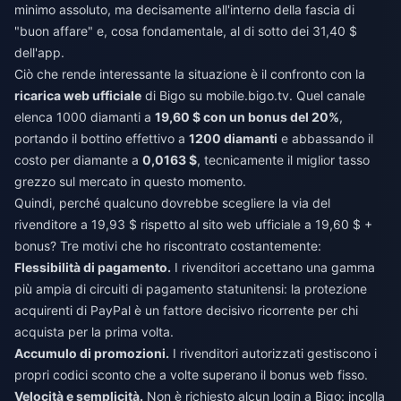
minimo assoluto, ma decisamente all'interno della fascia di
"buon affare" e, cosa fondamentale, al di sotto dei 31,40 $
dell'app.
Ciò che rende interessante la situazione è il confronto con la
ricarica web ufficiale
di Bigo su mobile.bigo.tv. Quel canale
elenca 1000 diamanti a
19,60 $ con un bonus del 20%
,
portando il bottino effettivo a
1200 diamanti
e abbassando il
costo per diamante a
0,0163 $
, tecnicamente il miglior tasso
grezzo sul mercato in questo momento.
Quindi, perché qualcuno dovrebbe scegliere la via del
rivenditore a 19,93 $ rispetto al sito web ufficiale a 19,60 $ +
bonus? Tre motivi che ho riscontrato costantemente:
Flessibilità di pagamento.
I rivenditori accettano una gamma
più ampia di circuiti di pagamento statunitensi: la protezione
acquirenti di PayPal è un fattore decisivo ricorrente per chi
acquista per la prima volta.
Accumulo di promozioni.
I rivenditori autorizzati gestiscono i
propri codici sconto che a volte superano il bonus web fisso.
Velocità e semplicità.
Non è richiesto alcun login a Bigo: incolla