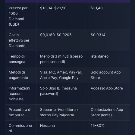
Prezzo per
$18,04–$20,50
$31,40
1000
Diamanti
(USD)
Costo
$0,0180–$0,0205
$0,0314
effettivo per
Diamante
Tempo di
Meno di 3 minuti (spesso
Istantaneo
consegna
pochi secondi)
Metodi di
Visa, MC, Amex, PayPal,
Solo account App
pagamento
Apple Pay, Google Pay
Store
Informazioni
Solo Bigo ID (nessuna
Accesso App Store
account
password)
richieste
Procedura di
Supporto rivenditore +
Contestazione App
rimborso
storno PayPal/carta
Store (lenta)
Commissione
Nessuna
15–30%
di