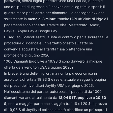
password, senza login) per effettuare una ricarica, questo è
uno dei punti di ingresso più convenienti e legittimi disponibili
questo mese per il costo per diamante. La consegna avviene
solitamente in
meno di 3 minuti
tramite l'API ufficiale di Bigo e i
pagamenti sono accettati tramite Visa, Mastercard, Amex,
PayPal, Apple Pay e Google Pay.
Di seguito: i calcoli esatti, la lista di controllo per la sicurezza, la
procedura di ricarica e un verdetto onesto sul fatto se
convenga acquistare alla tariffa fissa o attendere una
promozione di giugno 2026.
1000 Diamanti Bigo Live a 19,93 $ sono davvero la migliore
offerta dei rivenditori USA a giugno 2026?
In breve: è una delle migliori, ma non la più economica in
assoluto. L'offerta a 19,93 $ è reale, attuale e segue la pagina
dei prezzi dei rivenditori Joytify USA per giugno 2026.
Nell'ecosistema dei partner autorizzati, i pacchetti da 1000
diamanti variano attualmente da
18,04 $ (Topuplive) a 20,50
$
, con la maggior parte che si aggira tra i 18 e i 20 $. Il prezzo
di 19,93 $ di Joytify si colloca a metà classifica: un po' sopra il