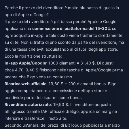
Perché il prezzo del rivenditore è molto più basso di quello in-
app di Apple o Google?
Il prezzo del rivenditore è più basso perché Apple e Google
applicano una
commissione di piattaforma del 15–30%
su
ogni acquisto in-app, e tale costo viene trasferito direttamente
su di te. Non si tratta di uno sconto da parte del rivenditore, ma
di una tassa che eviti acquistando al di fuori degli app store.
Ecco la ripartizione strutturale:
In-app Apple/Google
: 1000 diamanti = 31,40 $. Di questi,
circa 4,70–9,40 $ finiscono nelle tasche di Apple/Google prima
ancora che Bigo veda un centesimo.
Ricarica web ufficiale
: 19,60 $ + 200 diamanti bonus. Bigo
aggira completamente la commissione dell'app store e
condivide parte dei risparmi come bonus.
Rivenditore autorizzato
: 19,93 $. Il rivenditore acquista
all'ingrosso tramite l'API ufficiale di Bigo, applica un margine
inferiore e trasferisce il resto a te.
Secondo un'analisi dei prezzi di BitTopup pubblicata a marzo