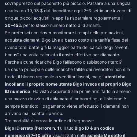
sovrapprezzo del pacchetto più piccolo. Passare a una singola
ricarica da 19,93 $ dal rivenditore ogni 2–3 settimane invece di
cinque piccoli acquisti in-app fa risparmiare regolarmente il
30–45%
per lo stesso numero netto di diamanti.
Se preferisci non dover monitorare i tempi delle promozioni,
acquista diamanti Bigo Live a basso costo
alla tariffa fissa del
rivenditore: batte già la maggior parte dei calcoli degli "eventi
bonus" una volta calcolato il costo effettivo per diamante.
Perché alcune ricariche Bigo falliscono o subiscono ritardi?
La causa principale delle ricariche fallite dai rivenditori non è la
frode, il blocco regionale o venditori loschi, ma gli
utenti che
incollano il proprio nome utente Bigo invece del proprio Bigo
ID numerico
. Ho visto acquirenti alle prime armi farlo in almeno
una mezza dozzina di chiamate di onboarding, e il sintomo è
sempre identico: il pagamento viene effettuato, i diamanti non
arrivano mai, scatta il panico.
Tre modalità di errore in ordine di frequenza:
Bigo ID errato (l'errore n. 1).
Il tuo
Bigo ID è un codice
numerico di 7–10 cifre
visualizzato nella
scheda Me sotto il