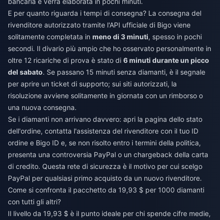
bancaria e verrà elaborata in pochi minuti.
E per quanto riguarda i tempi di consegna? La consegna del
rivenditore autorizzato tramite l'API ufficiale di Bigo viene
solitamente completata in
meno di 3 minuti
, spesso in pochi
secondi. Il divario più ampio che ho osservato personalmente in
oltre 12 ricariche di prova è stato di
6 minuti durante un picco
del sabato
. Se passano 15 minuti senza diamanti, è il segnale
per aprire un ticket di supporto; sui siti autorizzati, la
risoluzione avviene solitamente in giornata con un rimborso o
una nuova consegna.
Se i diamanti non arrivano davvero: apri la pagina dello stato
dell'ordine, contatta l'assistenza del rivenditore con il tuo ID
ordine e Bigo ID e, se non risolto entro i termini della politica,
presenta una controversia PayPal o un chargeback della carta
di credito. Questa rete di sicurezza è il motivo per cui scelgo
PayPal per qualsiasi primo acquisto da un nuovo rivenditore.
Come si confronta il pacchetto da 19,93 $ per 1000 diamanti
con tutti gli altri?
Il livello da 19,93 $ è il punto ideale per chi spende cifre medie,