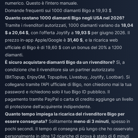
numerico. Questo è l'intero manuale.
Domande frequenti sui 1000 diamanti Bigo a 19,93 $
Quanto costano 1000 diamanti Bigo negli USA nel 2026?
Tramite i rivenditori autorizzati, 1000 diamanti variano da
18,04
$ a 20,64 $
, con l'offerta Joytify a
19,93 $
per giugno 2026. Il
prezzo in-app Apple/Google è
31,40 $
, e la ricarica web
ufficiale di Bigo è di 19,60 $ con un bonus del 20% a 1200
diamanti.
È sicuro acquistare diamanti Bigo da un rivenditore?
Sì, a
condizione che il rivenditore sia un partner autorizzato
(BitTopup, EnjoyGM, Topuplive, Livesbuy, Joytify, Lootbar). Si
collegano tramite l'API ufficiale di Bigo, non chiedono mai la tua
password e richiedono solo il tuo Bigo ID pubblico. Il
pagamento tramite PayPal o carta di credito aggiunge un livello
di protezione dell'acquirente indipendente.
Quanto tempo impiega la ricarica del rivenditore Bigo per
essere consegnata?
Solitamente
meno di 3 minuti
, spesso in
pochi secondi. Il tempo di consegna più lungo che ho osservato
personalmente in oltre 12 ricariche di prova è stato di 6 minuti