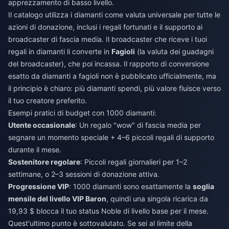
apprezzamento di basso livello.
Il catalogo utilizza i diamanti come valuta universale per tutte le
azioni di donazione, inclusi i regali fortunati e il supporto ai
broadcaster di fascia media. Il broadcaster che riceve i tuoi
regali in diamanti li converte in
Fagioli
(la valuta dei guadagni
del broadcaster), che poi incassa. Il rapporto di conversione
esatto da diamanti a fagioli non è pubblicato ufficialmente, ma
il principio è chiaro: più diamanti spendi, più valore fluisce verso
il tuo creatore preferito.
Esempi pratici di budget con 1000 diamanti:
Utente occasionale
: Un regalo "wow" di fascia media per
segnare un momento speciale + 4–6 piccoli regali di supporto
durante il mese.
Sostenitore regolare
: Piccoli regali giornalieri per 1–2
settimane, o 2–3 sessioni di donazione attiva.
Progressione VIP
: 1000 diamanti sono esattamente la
soglia
mensile del livello VIP Baron
, quindi una singola ricarica da
19,93 $ blocca il tuo status Noble di livello base per il mese.
Quest'ultimo punto è sottovalutato. Se sei al limite della