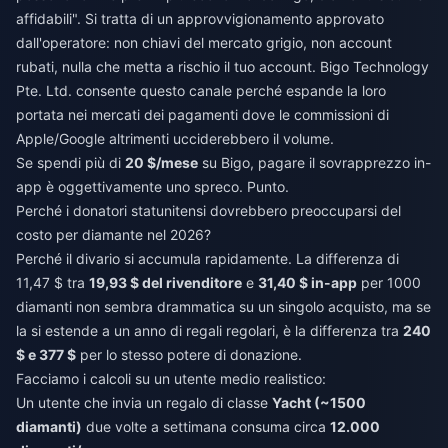
affidabili". Si tratta di un approvvigionamento approvato
dall'operatore: non chiavi del mercato grigio, non account
rubati, nulla che metta a rischio il tuo account. Bigo Technology
Pte. Ltd. consente questo canale perché espande la loro
portata nei mercati dei pagamenti dove le commissioni di
Apple/Google altrimenti ucciderebbero il volume.
Se spendi più di
20 $/mese
su Bigo, pagare il sovrapprezzo in-
app è oggettivamente uno spreco. Punto.
Perché i donatori statunitensi dovrebbero preoccuparsi del
costo per diamante nel 2026?
Perché il divario si accumula rapidamente. La differenza di
11,47 $ tra
19,93 $ del rivenditore
e
31,40 $ in-app
per 1000
diamanti non sembra drammatica su un singolo acquisto, ma se
la si estende a un anno di regali regolari, è la differenza tra
240
$ e 377 $
per lo stesso potere di donazione.
Facciamo i calcoli su un utente medio realistico:
Un utente che invia un regalo di classe
Yacht (~1500
diamanti)
due volte a settimana consuma circa
12.000