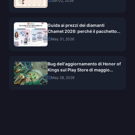
Jun 02, 2026
reali, canali testati e verdetto
Guida ai prezzi dei diamanti
Chamet 2026: perché il pacchetto
da 1,07 $ vince silenziosamente sul
May 31, 2026
valore
Bug dell'aggiornamento di Honor of
Kings sul Play Store di maggio
2026: risolvilo rapidamente e
May 28, 2026
continua a ricaricare i gettoni