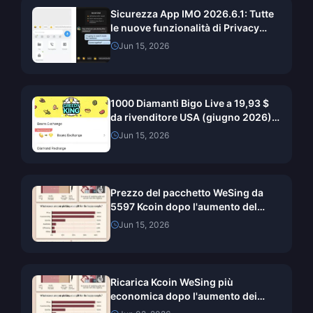
Sicurezza App IMO 2026.6.1: Tutte
le nuove funzionalità di Privacy
Chat, testate su 7 dispositivi
Jun 15, 2026
1000 Diamanti Bigo Live a 19,93 $
da rivenditore USA (giugno 2026):
è l'offerta legittima più economica?
Jun 15, 2026
Prezzo del pacchetto WeSing da
5597 Kcoin dopo l'aumento del
5,5%: Analisi dettagliata della v8.2
Jun 15, 2026
(2026)
Ricarica Kcoin WeSing più
economica dopo l'aumento dei
prezzi del 5,5% nel 2026: calcoli