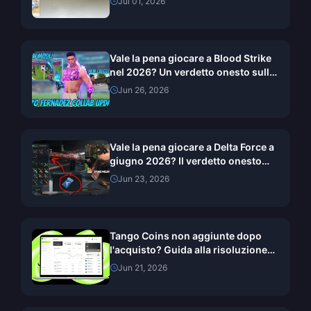
Jul 01, 2026
Vale la pena giocare a Blood Strike
nel 2026? Un verdetto onesto sulla
collaborazione con ENZO
Jun 26, 2026
Vale la pena giocare a Delta Force a
giugno 2026? Il verdetto onesto
sullo Sprint dei Voucher
Jun 23, 2026
Tango Coins non aggiunte dopo
l'acquisto? Guida alla risoluzione
v9.64 di giugno 2026
Jun 21, 2026