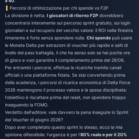
a 40
.
Percorsi di ottimizzazione per chi spende vs F2P
La divisione è netta.
I giocatori di ritorno F2P
dovrebbero
concentrarsi interamente sul percorso sprint gratuito, sui login
giornalieri e sul recupero del vecchio valore: il ROI nella finestra
rimanente è forte senza spendere nulla.
Chi spende
può usare
le Monete Delta per estrazioni di voucher più rapide e salti di
livello del pass battaglia, il che ha senso solo se hai poche ore
di gioco e vuoi garantire il completamento prima del 29/06.
Per entrambi i percorsi, effettua le ricariche tramite canali
ufficiali o una piattaforma fidata. Se stai convertendo prima
della scadenza, i percorsi di
ricarica economica di Delta Force
2026
mantengono il processo veloce e la spesa disciplinata:
l'obiettivo è riscattare prima del reset, non spendere troppo
inseguendo la FOMO.
Verdetto dell'editore: vale davvero la pena inseguire lo Sprint
dei Voucher di giugno 2026?
Dopo aver completato questo sprint io stesso, ecco la mia
opinione difendibile: l'urgenza è per l'
80% reale e per il 20%