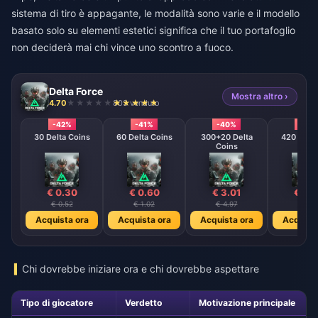
sistema di tiro è appagante, le modalità sono varie e il modello
basato solo su elementi estetici significa che il tuo portafoglio
non deciderà mai chi vince uno scontro a fuoco.
Delta Force
Mostra altro ›
4.70
803 venduto
-42%
-41%
-40%
-39
30 Delta Coins
60 Delta Coins
300+20 Delta
420 + 40 
Coins
Coin
€ 0.30
€ 0.60
€ 3.01
€ 4.
€ 0.52
€ 1.02
€ 4.97
€ 7.1
Acquista ora
Acquista ora
Acquista ora
Acquista
Chi dovrebbe iniziare ora e chi dovrebbe aspettare
Tipo di giocatore
Verdetto
Motivazione principale