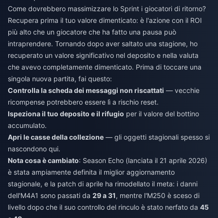
Come dovrebbero massimizzare lo Sprint i giocatori di ritorno?
Recupera prima il tuo valore dimenticato: è l'azione con il ROI
più alto che un giocatore che ha fatto una pausa può
intraprendere. Tornando dopo aver saltato una stagione, ho
recuperato un valore significativo nel deposito e nella valuta
che avevo completamente dimenticato. Prima di toccare una
singola nuova partita, fai questo:
Controlla la scheda dei messaggi non riscattati
— vecchie
ricompense potrebbero essere lì a rischio reset.
Ispeziona il tuo deposito e il rifugio
per il valore del bottino
accumulato.
Apri le casse della collezione
— gli oggetti stagionali spesso si
nascondono qui.
Nota cosa è cambiato
: Season Echo (lanciata il 21 aprile 2026)
è stata ampiamente definita il miglior aggiornamento
stagionale, e la patch di aprile ha rimodellato il meta: i danni
dell'M4A1 sono passati da
29 a 31
, mentre l'M250 è sceso di
livello dopo che il suo controllo del rinculo è stato nerfato da
45