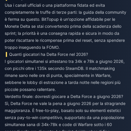
Usa i canali ufficiali o una piattaforma fidata ed evita
completamente le truffe di terze parti: la guida della community
è ferma su questo. BitTopup è un'opzione affidabile per le
Monete Delta se stai convertendo prima della scadenza dello
sprint; la priorità è una consegna rapida e sicura in modo da
poter riscattare le ricompense prima del reset, senza spendere
troppo inseguendo la FOMO.
Quanti giocatori ha Delta Force nel 2026?
I giocatori simultanei si attestano tra 34k e 78k a giugno 2026,
con picchi oltre i 135k secondo SteamDB. Il matchmaking
rimane sano nelle ore di punta, specialmente in Warfare,
sebbene le lobby di estrazione a tarda notte nelle regioni più
piccole possano rallentare.
Verdetto finale: dovresti giocare a Delta Force a giugno 2026?
Sì, Delta Force ne vale la pena a giugno 2026 per la stragrande
maggioranza. È free-to-play, basato solo su elementi estetici
senza pay-to-win competitivo, supportato da una popolazione
simultanea sana di 34k-78k e code di Warfare sotto i 60