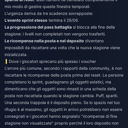
mio modo di gestire queste finestre temporali.
L'urgenza deriva da tre scadenze sovrapposte:
L'evento sprint stesso
termina il 29/06.
La progressione del pass battaglia
si blocca alla fine della
stagione: i livelli non completati non vengono trasferiti.
Le ricompense nella posta e nel deposito
diventano
impossibili da riscattare una volta che la nuova stagione viene
inizializzata.
Dove i giocatori sprecano più spesso i voucher
L'errore più comune, secondo i rapporti della community, è non
riscattare le ricompense della posta prima del reset. Le persone
completano lo sprint, guadagnano gli oggetti estetici, ma
dimenticano che gli oggetti sono rimasti in una scheda della
posta non riscattata quando la stagione cambia. Puff, spariti.
Una seconda trappola è il deposito pieno. Se lo spazio nel tuo
rifugio è al massimo, gli oggetti in arrivo potrebbero non essere
consegnati e i giocatori hanno segnalato "ricompense di fine
stagione non visualizzate" proprio perché il loro deposito non