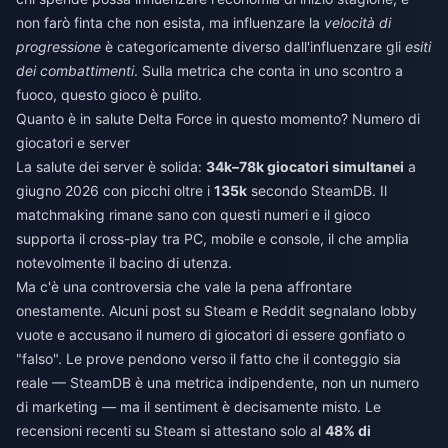
non farò finta che non esista, ma influenzare la
velocità di
progressione
è categoricamente diverso dall'influenzare gli
esiti
dei combattimenti
. Sulla metrica che conta in uno scontro a
fuoco, questo gioco è pulito.
Quanto è in salute Delta Force in questo momento? Numero di
giocatori e server
La salute dei server è solida:
34k–78k giocatori simultanei
a
giugno 2026 con picchi oltre i
135k
secondo SteamDB. Il
matchmaking rimane sano con questi numeri e il gioco
supporta il cross-play tra PC, mobile e console, il che amplia
notevolmente il bacino di utenza.
Ma c'è una controversia che vale la pena affrontare
onestamente. Alcuni post su Steam e Reddit segnalano lobby
vuote e accusano il numero di giocatori di essere gonfiato o
"falso". Le prove pendono verso il fatto che il conteggio sia
reale — SteamDB è una metrica indipendente, non un numero
di marketing — ma il sentiment è decisamente misto. Le
recensioni recenti su Steam si attestano solo al
48% di