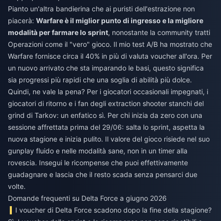
Pianto un'altra bandierina che ai puristi dell'estrazione non
piacerà:
Warfare è il miglior punto di ingresso e la migliore
modalità per farmare lo sprint
, nonostante la community tratti
Operazioni come il "vero" gioco. Il mio test A/B ha mostrato che
Warfare fornisce circa il 40% in più di valuta voucher all'ora. Per
un nuovo arrivato che sta imparando le basi, questo significa
sia progressi più rapidi che una soglia di abilità più dolce.
Quindi, ne vale la pena? Per i giocatori occasionali impegnati, i
giocatori di ritorno e i fan degli extraction shooter stanchi del
grind di Tarkov: un enfatico sì. Per chi inizia da zero con una
sessione affrettata prima del 29/06: salta lo sprint, aspetta la
nuova stagione e inizia pulito. Il valore del gioco risiede nel suo
gunplay fluido e nelle modalità sane, non in un timer alla
rovescia. Insegui le ricompense che puoi effettivamente
guadagnare e lascia che il resto scada senza pensarci due
volte.
Domande frequenti su Delta Force a giugno 2026
I voucher di Delta Force scadono dopo la fine della stagione?