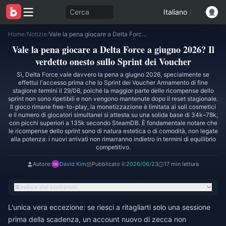
Cerca
Italiano
/
Home
/
Notizie
/
Vale la pena giocare a Delta Force a giugno 2026? Il verdetto onesto sullo Sprint dei Voucher
Vale la pena giocare a Delta Force a giugno 2026? Il
verdetto onesto sullo Sprint dei Voucher
Sì, Delta Force vale davvero la pena a giugno 2026, specialmente se
effettui l'accesso prima che lo Sprint dei Voucher Armamento di fine
stagione termini il 29/06, poiché la maggior parte delle ricompense dello
sprint non sono ripetibili e non vengono mantenute dopo il reset stagionale.
Il gioco rimane free-to-play, la monetizzazione è limitata ai soli cosmetici
e il numero di giocatori simultanei si attesta su una solida base di 34k–78k,
con picchi superiori a 135k secondo SteamDB. È fondamentale notare che
le ricompense dello sprint sono di natura estetica o di comodità, non legate
alla potenza: i nuovi arrivati non rimarranno indietro in termini di equilibrio
competitivo.
Autore:
David Kim
Pubblicato il:
2026/06/23
17 min lettura
Indice dei contenuti
L'unica vera eccezione: se riesci a ritagliarti solo una sessione
prima della scadenza, un account nuovo di zecca non