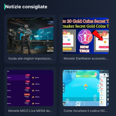
Notizie consigliate
Guida alle migliori impostazioni
Monete StarMaker economich
di Delta Force | Agosto 2026
e per le audizioni di Supernova
X 2026 (Sconto del 12-23%)
Monete MICO Live MENA dopo
Come riscattare il codice NCR
la v5.2: Le offerte più economi
CKYT8EF per monete Eggy gra