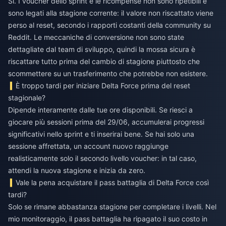
Sì. I voucher dello sprint e le ricompense non sono ripetibili e
sono legati alla stagione corrente: il valore non riscattato viene
perso al reset, secondo i rapporti costanti della community su
Reddit. Le meccaniche di conversione non sono state
dettagliate dal team di sviluppo, quindi la mossa sicura è
riscattare tutto prima del cambio di stagione piuttosto che
scommettere su un trasferimento che potrebbe non esistere.
È troppo tardi per iniziare Delta Force prima del reset
stagionale?
Dipende interamente dalle tue ore disponibili. Se riesci a
giocare più sessioni prima del 29/06, accumulerai progressi
significativi nello sprint e ti inserirai bene. Se hai solo una
sessione affrettata, un account nuovo raggiunge
realisticamente solo il secondo livello voucher: in tal caso,
attendi la nuova stagione e inizia da zero.
Vale la pena acquistare il pass battaglia di Delta Force così
tardi?
Solo se rimane abbastanza stagione per completare i livelli. Nel
mio monitoraggio, il pass battaglia ha ripagato il suo costo in