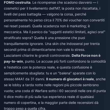
FOMO costruita
. Le ricompense che scadono davvero — i
cosmetici per il livellamento dell'M7, la posta non riscattata, i
livelli del pass battaglia — valgono la corsa, perché
personalmente ho perso circa il 70% dei voucher non convertiti
nei reset passati. Quella scadenza non è marketing; è
meccanica. Ma il panico da "oggetti estetici limitati, agisci ora!"
stratificato sopra? Quella è una pressione che puoi
tranquillamente ignorare. Una skin che indosserai per trenta
secondi prima di dimenticartene non vale lo stress.
Lasciatemi chiarire le grandi controversie.
Delta Force non è
pay-to-win
, punto. Le accuse più forti confondono la comodità
e l'estetica con la potenza reale, e questa confusione è
semplicemente sbagliata: tu e un "balena" sparate con lo
stesso M4A1 da 31 danni.
Il numero di giocatori è reale
, anche
se le lobby a tarda notte nelle regioni più piccole sembrano
vuote; una coda di Warfare sotto i 60 secondi nelle ore di punta
ti dice molto di più sulla tua esperienza reale di qualsiasi
numero di copertina, e la maggior parte delle recensioni dà
troppo peso a quella cifra.