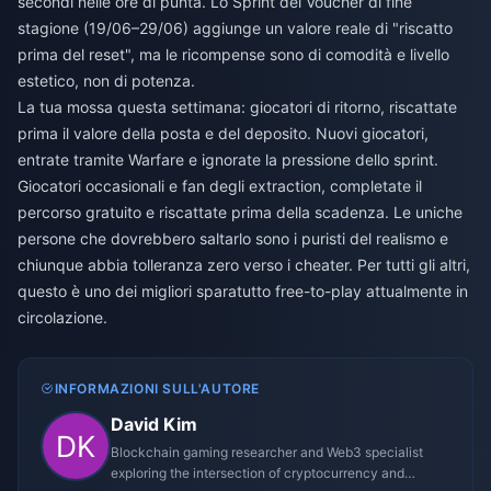
secondi nelle ore di punta. Lo Sprint dei Voucher di fine
stagione (19/06–29/06) aggiunge un valore reale di "riscatto
prima del reset", ma le ricompense sono di comodità e livello
estetico, non di potenza.
La tua mossa questa settimana: giocatori di ritorno, riscattate
prima il valore della posta e del deposito. Nuovi giocatori,
entrate tramite Warfare e ignorate la pressione dello sprint.
Giocatori occasionali e fan degli extraction, completate il
percorso gratuito e riscattate prima della scadenza. Le uniche
persone che dovrebbero saltarlo sono i puristi del realismo e
chiunque abbia tolleranza zero verso i cheater. Per tutti gli altri,
questo è uno dei migliori sparatutto free-to-play attualmente in
circolazione.
INFORMAZIONI SULL'AUTORE
David Kim
Blockchain gaming researcher and Web3 specialist
exploring the intersection of cryptocurrency and