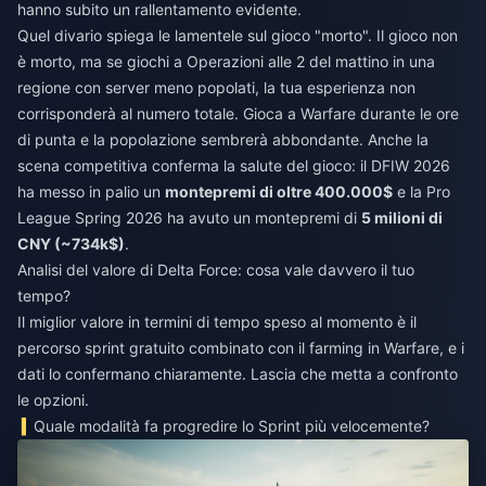
hanno subito un rallentamento evidente.
Quel divario spiega le lamentele sul gioco "morto". Il gioco non
è morto, ma se giochi a Operazioni alle 2 del mattino in una
regione con server meno popolati, la tua esperienza non
corrisponderà al numero totale. Gioca a Warfare durante le ore
di punta e la popolazione sembrerà abbondante. Anche la
scena competitiva conferma la salute del gioco: il DFIW 2026
ha messo in palio un
montepremi di oltre 400.000$
e la Pro
League Spring 2026 ha avuto un montepremi di
5 milioni di
CNY (~734k$)
.
Analisi del valore di Delta Force: cosa vale davvero il tuo
tempo?
Il miglior valore in termini di tempo speso al momento è il
percorso sprint gratuito combinato con il farming in Warfare, e i
dati lo confermano chiaramente. Lascia che metta a confronto
le opzioni.
Quale modalità fa progredire lo Sprint più velocemente?