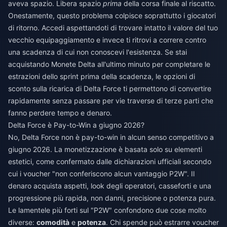
aveva spazio. Libera spazio
prima
della corsa finale al riscatto.
Onestamente, questo problema colpisce soprattutto i giocatori
di ritorno. Accedi aspettandoti di trovare intatto il valore del tuo
vecchio equipaggiamento e invece ti ritrovi a correre contro
una scadenza di cui non conoscevi l'esistenza. Se stai
acquistando Monete Delta all'ultimo minuto per completare le
estrazioni dello sprint prima della scadenza, le opzioni di
sconto sulla ricarica di Delta Force
ti permettono di convertire
rapidamente senza passare per vie traverse di terze parti che
fanno perdere tempo e denaro.
Delta Force è Pay-to-Win a giugno 2026?
No, Delta Force non è pay-to-win in alcun senso competitivo a
giugno 2026. La monetizzazione è basata solo su elementi
estetici, come confermato dalle dichiarazioni ufficiali secondo
cui i voucher "non conferiscono alcun vantaggio P2W". Il
denaro acquista aspetti, look degli operatori, casseforti e una
progressione più rapida, non danni, precisione o potenza pura.
Le lamentele più forti sul "P2W" confondono due cose molto
diverse:
comodità
e
potenza
. Chi spende può estrarre voucher