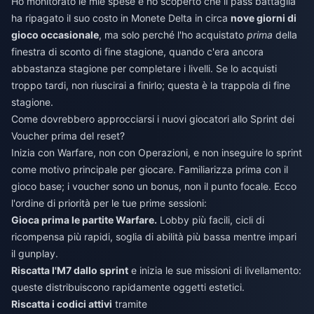
Ho monitorato le mie spese e ho scoperto che il pass battaglia
ha ripagato il suo costo in Monete Delta in circa
nove giorni di
gioco occasionale
, ma solo perché l'ho acquistato
prima
della
finestra di sconto di fine stagione, quando c'era ancora
abbastanza stagione per completare i livelli. Se lo acquisti
troppo tardi, non riuscirai a finirlo; questa è la trappola di fine
stagione.
Come dovrebbero approcciarsi i nuovi giocatori allo Sprint dei
Voucher prima del reset?
Inizia con Warfare, non con Operazioni, e non inseguire lo sprint
come motivo principale per giocare. Familiarizza prima con il
gioco base; i voucher sono un bonus, non il punto focale. Ecco
l'ordine di priorità per le tue prime sessioni:
Gioca prima le partite Warfare.
Lobby più facili, cicli di
ricompensa più rapidi, soglia di abilità più bassa mentre impari
il gunplay.
Riscatta l'M7 dallo sprint
e inizia le sue missioni di livellamento:
queste distribuiscono rapidamente oggetti estetici.
Riscatta i codici attivi
tramite