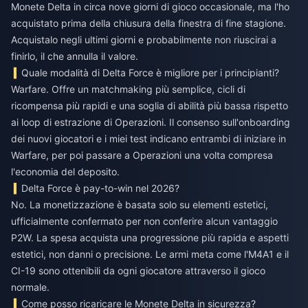
Monete Delta in circa nove giorni di gioco occasionale, ma l'ho
acquistato prima della chiusura della finestra di fine stagione.
Acquistalo negli ultimi giorni e probabilmente non riuscirai a
finirlo, il che annulla il valore.
Quale modalità di Delta Force è migliore per i principianti?
Warfare. Offre un matchmaking più semplice, cicli di
ricompensa più rapidi e una soglia di abilità più bassa rispetto
ai loop di estrazione di Operazioni. Il consenso sull'onboarding
dei nuovi giocatori e i miei test indicano entrambi di iniziare in
Warfare, per poi passare a Operazioni una volta compresa
l'economia del deposito.
Delta Force è pay-to-win nel 2026?
No. La monetizzazione è basata solo su elementi estetici,
ufficialmente confermato per non conferire alcun vantaggio
P2W. La spesa acquista una progressione più rapida e aspetti
estetici, non danni o precisione. Le armi meta come l'M4A1 e il
CI-19 sono ottenibili da ogni giocatore attraverso il gioco
normale.
Come posso ricaricare le Monete Delta in sicurezza?