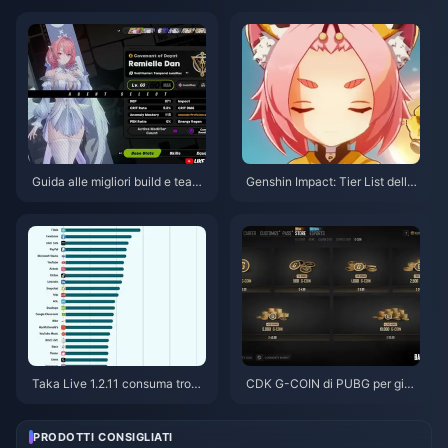
che del 2026
tuite (ago 2026)
Guida alle migliori build e team
Genshin Impact: Tier List della
per Remielle | Luglio 2026
priorità delle Corone per i perso
naggi a 4 stelle | Luglio 2026
Taka Live 1.2.11 consuma tropp
CDK G-COIN di PUBG per giug
a batteria dopo l'aggiornament
no 2026: la doppia promo da 9
o di luglio 2026? Cause e soluz
1,43 $ conviene davvero?
ioni
PRODOTTI CONSIGLIATI