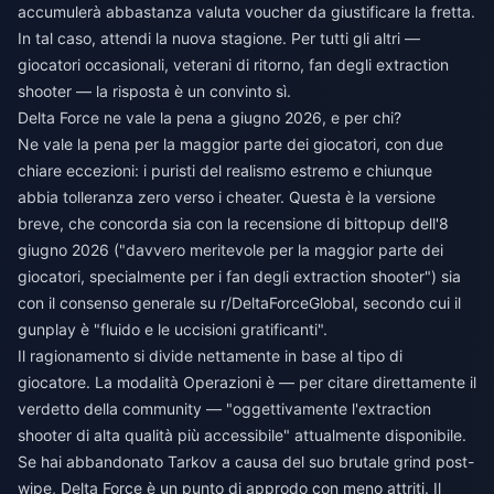
accumulerà abbastanza valuta voucher da giustificare la fretta.
In tal caso, attendi la nuova stagione. Per tutti gli altri —
giocatori occasionali, veterani di ritorno, fan degli extraction
shooter — la risposta è un convinto sì.
Delta Force ne vale la pena a giugno 2026, e per chi?
Ne vale la pena per la maggior parte dei giocatori, con due
chiare eccezioni: i puristi del realismo estremo e chiunque
abbia tolleranza zero verso i cheater. Questa è la versione
breve, che concorda sia con la recensione di bittopup dell'8
giugno 2026 ("davvero meritevole per la maggior parte dei
giocatori, specialmente per i fan degli extraction shooter") sia
con il consenso generale su r/DeltaForceGlobal, secondo cui il
gunplay è "fluido e le uccisioni gratificanti".
Il ragionamento si divide nettamente in base al tipo di
giocatore. La modalità Operazioni è — per citare direttamente il
verdetto della community — "oggettivamente l'extraction
shooter di alta qualità più accessibile" attualmente disponibile.
Se hai abbandonato Tarkov a causa del suo brutale grind post-
wipe, Delta Force è un punto di approdo con meno attriti. Il