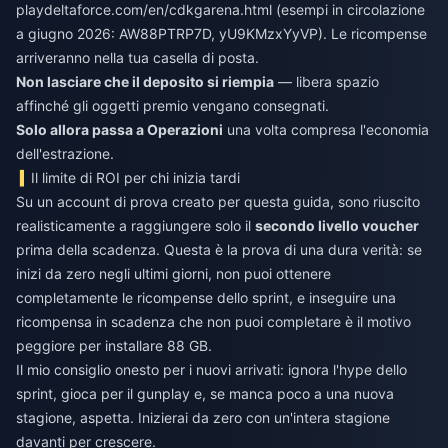
playdeltaforce.com/en/cdkgarena.html (esempi in circolazione
a giugno 2026: AW88PTRP7D, yU9KMzxYyVP). Le ricompense
arriveranno nella tua casella di posta.
Non lasciare che il deposito si riempia
— libera spazio
affinché gli oggetti premio vengano consegnati.
Solo allora passa a Operazioni
una volta compresa l'economia
dell'estrazione.
Il limite di ROI per chi inizia tardi
Su un account di prova creato per questa guida, sono riuscito
realisticamente a raggiungere solo il
secondo livello voucher
prima della scadenza. Questa è la prova di una dura verità: se
inizi da zero negli ultimi giorni, non puoi ottenere
completamente le ricompense dello sprint, e inseguire una
ricompensa in scadenza che non puoi completare è il motivo
peggiore per installare 88 GB.
Il mio consiglio onesto per i nuovi arrivati: ignora l'hype dello
sprint, gioca per il gunplay e, se manca poco a una nuova
stagione, aspetta. Inizierai da zero con un'intera stagione
davanti per crescere.