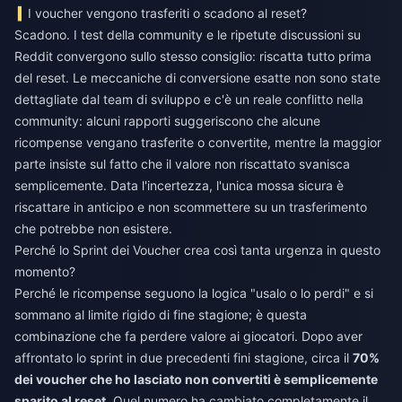
I voucher vengono trasferiti o scadono al reset?
Scadono. I test della community e le ripetute discussioni su
Reddit convergono sullo stesso consiglio: riscatta tutto prima
del reset. Le meccaniche di conversione esatte non sono state
dettagliate dal team di sviluppo e c'è un reale conflitto nella
community: alcuni rapporti suggeriscono che alcune
ricompense vengano trasferite o convertite, mentre la maggior
parte insiste sul fatto che il valore non riscattato svanisca
semplicemente. Data l'incertezza, l'unica mossa sicura è
riscattare in anticipo e non scommettere su un trasferimento
che potrebbe non esistere.
Perché lo Sprint dei Voucher crea così tanta urgenza in questo
momento?
Perché le ricompense seguono la logica "usalo o lo perdi" e si
sommano al limite rigido di fine stagione; è questa
combinazione che fa perdere valore ai giocatori. Dopo aver
affrontato lo sprint in due precedenti fini stagione, circa il
70%
dei voucher che ho lasciato non convertiti è semplicemente
sparito al reset
. Quel numero ha cambiato completamente il