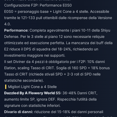
Configurazione F2P: Performance E0S0
E0S0 = personaggio base + Light Cone a 4 stelle. Accessibile
tramite le 121-133 pull ottenibili dalle ricompense della Versione
4.0.
Performance:
Completa agevolmente i piani 10-11 della Shiyu
Defense. Per le 3 stelle al piano 12 sono necessarie reliquie
ottimizzate ed esecuzione perfetta. La mancanza dei buff della
E2 riduce il DPS di squadra del 18-24%, richiedendo un
investimento maggiore nei supporti.
Il set Diviner da 4 pezzi è obbligatorio per i F2P: 10% danni
Elation, scaling Tasso di CRIT. Soglia di 160 SPD = 18% bonus
Tasso di CRIT (richiede stivali SPD + 2-3 roll di SPD nelle
statistiche secondarie).
Migliori Light Cone a 4 Stelle
Dazzled By A Flowery World
S5:
36-48% Danni CRIT,
aumento limite SP, ignora DEF. Rispecchia l'utilità della
signature con statistiche inferiori.
Divario di danni:
riduzione del 15-18% dei danni personali