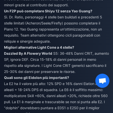
minori grazie al contributo dei supporti.
Un F2P può completare Shiyu 12 senza Yao Guang?
Sì. Dr. Ratio, personaggi 4 stelle ben buildati e precedenti 5
stelle limitati (Acheron/Seele/Firefly) possono completare il
Piano 12. Yao Guang rappresenta un'ottimizzazione, non un
requisito. Team alternativi ottengono cicli paragonabili con
reliquie e sinergie adeguate.
Migliori alternative Light Cone a 4 stelle?
Dazzled By A Flowery World
S5: 36-48% Danni CRIT, aumento
SP, ignora DEF. Circa 15-18% di danni personali in meno
rispetto alla signature. I Light Cone CRIT generici sacrificano il
25-30% dei danni per preservare le risorse.
Quali sono gli Eidolon più importanti?
La E2 ha il valore più alto: 12% SPD e 16% danni Elation agli
alleati = 18-24% DPS di squadra. La E6 è il soffitto massimo:
moltiplicatore Skill +60%, danni alleati +20%, richiede oltre 560
pull. La E1 è marginale e trascurabile se non si punta alla E2. I
"dolphin" dovrebbero puntare a E0S1 o E2S0 per il miglior