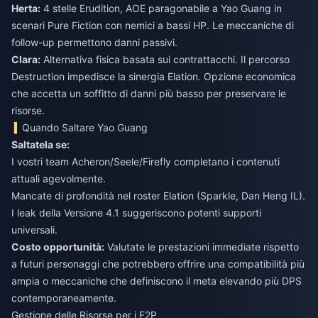
Herta:
4 stelle Erudition, AOE paragonabile a Yao Guang in
scenari Pure Fiction con nemici a bassi HP. Le meccaniche di
follow-up permettono danni passivi.
Clara:
Alternativa fisica basata sui contrattacchi. Il percorso
Destruction impedisce la sinergia Elation. Opzione economica
che accetta un soffitto di danni più basso per preservare le
risorse.
Quando Saltare Yao Guang
Saltatela se:
I vostri team Acheron/Seele/Firefly completano i contenuti
attuali agevolmente.
Mancate di profondità nel roster Elation (Sparkle, Dan Heng IL).
I leak della Versione 4.1 suggeriscono potenti supporti
universali.
Costo opportunità:
Valutate le prestazioni immediate rispetto
a futuri personaggi che potrebbero offrire una compatibilità più
ampia o meccaniche che definiscono il meta elevando più DPS
contemporaneamente.
Gestione delle Risorse per i F2P