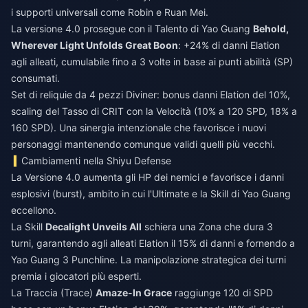
i supporti universali come Robin e Ruan Mei.
La versione 4.0 prosegue con il Talento di Yao Guang
Behold,
Wherever Light Unfolds Great Boon
: +24% di danni Elation
agli alleati, cumulabile fino a 3 volte in base ai punti abilità (SP)
consumati.
Set di reliquie da 4 pezzi Diviner: bonus danni Elation del 10%,
scaling del Tasso di CRIT con la Velocità (10% a 120 SPD, 18% a
160 SPD). Una sinergia intenzionale che favorisce i nuovi
personaggi mantenendo comunque validi quelli più vecchi.
Cambiamenti nella Shiyu Defense
La Versione 4.0 aumenta gli HP dei nemici e favorisce i danni
esplosivi (burst), ambito in cui l'Ultimate e la Skill di Yao Guang
eccellono.
La Skill
Decalight Unveils All
schiera una Zona che dura 3
turni, garantendo agli alleati Elation il 15% di danni e fornendo a
Yao Guang 3 Punchline. La manipolazione strategica dei turni
premia i giocatori più esperti.
La Traccia (Trace)
Amaze-In Grace
raggiunge 120 di SPD