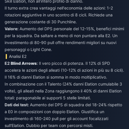
Skill Elation, non all'intero profilo di danno.
Il turno extra crea vantaggi nell'economia delle azioni: 1-2
rotazioni aggiuntive in uno scontro di 8 cicli. Richiede una
generazione costante di 30 Punchline.
Valore:
Aumento del DPS personale del 12-15%, benefici minimi
per la squadra. Da saltare a meno di non puntare alla E2. Un
investimento di 80-90 pull offre rendimenti migliori su nuovi
personaggi o Light Cone.
Analisi E2
E2
Blind Arrows
:
Il vero picco di potenza. Il 12% di SPD
accelera le azioni degli alleati (10-12% di azioni in più su 8 cicli).
Il 16% di danni Elation si somma in modo moltiplicativo.
In combinazione con il Talento (24% danni Elation cumulabile 3
volte), gli alleati nella Zona raggiungono il 40% di danni Elation
totali: paragonabile ai supporti 5 stelle limitati.
Dati dei test:
Aumento del DPS di squadra del 18-24% rispetto
a E0 in composizioni con doppio Elation. Giustifica un
investimento di 160-240 pull per gli account focalizzati
sull'Elation. Dubbio per team con percorsi misti.