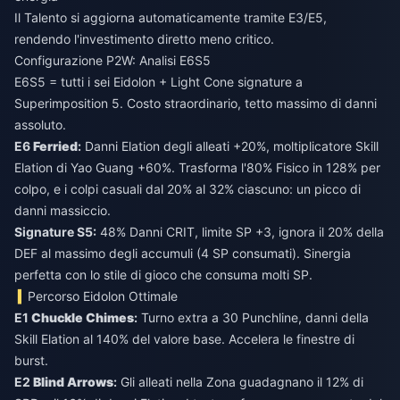
Il Talento si aggiorna automaticamente tramite E3/E5,
rendendo l'investimento diretto meno critico.
Configurazione P2W: Analisi E6S5
E6S5 = tutti i sei Eidolon + Light Cone signature a
Superimposition 5. Costo straordinario, tetto massimo di danni
assoluto.
E6
Ferried
:
Danni Elation degli alleati +20%, moltiplicatore Skill
Elation di Yao Guang +60%. Trasforma l'80% Fisico in 128% per
colpo, e i colpi casuali dal 20% al 32% ciascuno: un picco di
danni massiccio.
Signature S5:
48% Danni CRIT, limite SP +3, ignora il 20% della
DEF al massimo degli accumuli (4 SP consumati). Sinergia
perfetta con lo stile di gioco che consuma molti SP.
Percorso Eidolon Ottimale
E1
Chuckle Chimes
:
Turno extra a 30 Punchline, danni della
Skill Elation al 140% del valore base. Accelera le finestre di
burst.
E2
Blind Arrows
:
Gli alleati nella Zona guadagnano il 12% di