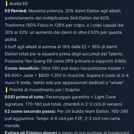
Analisi E6
E6
Ferried
:
Massima potenza. 20% danni Elation agli alleati,
potenziamento del moltiplicatore Skill Elation del 60%.
Trasforma l'80% Fisico in 128% per colpo, e i colpi casuali dal
20% al 32%: un aumento dei danni di oltre il 50% per questa
abilità.
Il buff agli alleati si somma al 16% della E2 = 36% di danni
Elation totali per la squadra prima degli accumuli del Talento.
Posiziona Yao Guang E6 come DPS primario e supporto d'élite.
Costo-beneficio:
Oltre 560 pull dopo l'acquisizione iniziale =
89.600+ Jade = $800-1.200 in ricariche. Supera il costo di 3-4
nuovi 5 stelle. Valido solo per appassionati dedicati o "whale".
Priorità di Investimento per i Dolphin
E0S1 prima di tutto:
Personaggio garantito + Light Cone
signature. 170-180 pull totali, ottenibili in 2-3 cicli di versioni.
E2 come secondo passo:
Per chi builda team Elation. 160-240
pull aggiuntive. Tempi: 4-6 cicli per F2P, 2-3 cicli con carta
mensile.
Evitare gli Eidolon dispari
a meno di non puntare al breakpoint