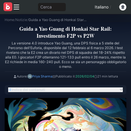
Cerca
Italiano
/
Home
/
Notizie
/
Guida a Yao Guang di Honkai Star Rail: Investimento F2P vs P2W
Guida a Yao Guang di Honkai Star Rail:
Investimento F2P vs P2W
La versione 4.0 introduce Yao Guang, una DPS fisica a 5 stelle del
Percorso dell'Euforia, disponibile dal 12 febbraio al 6 marzo 2026. I test
rivelano che la E2 crea un divario nel DPS di squadra del 18-24% rispetto
alla E0. I giocatori F2P otterranno 121-133 pull entro il 26 marzo, mentre la
E2 richiede in media 160-240 pull. Ecco se sia un personaggio obbligatorio
o meno.
Autore:
Priya Sharma
Pubblicato il:
2026/02/04
21 min lettura
Indice dei contenuti