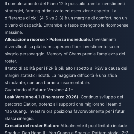
Il completamento del Piano 12 è possibile tramite investimenti
strategici, farming ottimizzato ed esecuzione esperta. La
differenza di cicli (4-6 vs 2-3) è un margine di comfort, non un
divario di capacità. Entrambe le fasce ottengono le ricompense
massime.
Allocazione risorse > Potenza individuale.
Investimenti
diversificati su più team superano l'iper-investimento su un
singolo personaggio. Memory of Chaos premia l'ampiezza del
roster.
Il tetto di abilità per i F2P è più alto rispetto ai P2W a causa dei
margini statistici ridotti. La maggiore difficoltà è una sfida
stimolante, non una barriera insormontabile.
Guardando al Futuro: Versione 4.1+
Leak Versione 4.1 (fine marzo 2026):
Continuo sviluppo del
percorso Elation, potenziali supporti che migliorano i team di
Yao Guang. Investire ora posiziona favorevolmente per i futuri
rilasci sinergici.
Crescita del roster Elation:
Attualmente il pool limitato include
Sparkle, Dan Heng IL, Yao Guang e Sparxie. Pattern storici: 2-3