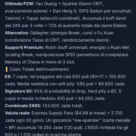
Ottimale P2W:
Yao Guang + Sparkle (Danni CRIT,
avanzamento azione) + Dan Heng IL (DPS Elation per accumulo
Talento) + Topaz (attacchi coordinati). Accumula il buff danni
del 24% per 3 volte = 72% di aumento totale dei danni Elation.
Alternative:
Gallagher (sinergia Break, cure) o Fu Xuan
(condivisione Tasso di CRIT, reindirizzamento danni).
Supporti Premium:
Robin (buff universali, energia) o Ruan Mei
(scaling Break, manipolazione SPD) permettono di completare
Memory of Chaos in meno di 3 cicli.
Costo Totale dell'Investimento
E6:
7 copie, nel peggiore dei casi 630 pull (90×7) = 100.800
Jade. Media realistica con soft pity: 560 pull = 89.600 Jade.
Signature S5:
65% di probabilità di drop, hard pity a 80. 5
copie in media richiedono 400 pull = 64.000 Jade.
Combinato E6S5:
153.600 Jade totali.
Valuta reale:
Express Supply Pass ($4,99 al mese) = 2.700
Jade ogni 30 giorni. Un giocatore "low-spender" (carta mensile
+ BP) accumula 19.350 Jade (120 pull). L'E6S5 richiede tra gli
800 e i 1.200 dollari in ricariche dirette.