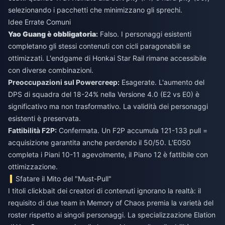
selezionando i pacchetti che minimizzano gli sprechi.
Idee Errate Comuni
Yao Guang è obbligatoria
:
Falso. I personaggi esistenti
completano gli stessi contenuti con cicli paragonabili se
ottimizzati. L'endgame di Honkai Star Rail rimane accessibile
con diverse combinazioni.
Preoccupazioni sul Powercreep:
Esagerate. L'aumento del
DPS di squadra del 18-24% nella Versione 4.0 (E2 vs E0) è
significativo ma non trasformativo. La validità dei personaggi
esistenti è preservata.
Fattibilità F2P:
Confermata. Un F2P accumula 121-133 pull =
acquisizione garantita anche perdendo il 50/50. L'E0S0
completa i Piani 10-11 agevolmente, il Piano 12 è fattibile con
ottimizzazione.
Sfatare il Mito del "Must-Pull"
I titoli clickbait dei creatori di contenuti ignorano la realtà: il
requisito di due team in Memory of Chaos premia la varietà del
roster rispetto ai singoli personaggi. La specializzazione Elation