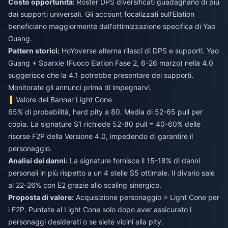
Costo opportunità:
Roster DPS diversificati guadagnano di più
dai supporti universali. Gli account focalizzati sull'Elation
beneficiano maggiormente dall'ottimizzazione specifica di Yao
Guang.
Pattern storici:
HoYoverse alterna rilasci di DPS e supporti. Yao
Guang + Sparxie (Fuoco Elation Fase 2, 6-26 marzo) nella 4.0
suggerisce che la 4.1 potrebbe presentare dei supporti.
Monitorate gli annunci prima di impegnarvi.
Valore del Banner Light Cone
65% di probabilità, hard pity a 80. Media di 52-65 pull per
copia. La signature S1 richiede 52-80 pull = 40-60% delle
risorse F2P della Versione 4.0, impedendo di garantire il
personaggio.
Analisi dei danni:
La signature fornisce il 15-18% di danni
personali in più rispetto a un 4 stelle S5 ottimale. Il divario sale
al 22-26% con E2 grazie allo scaling sinergico.
Proposta di valore:
Acquisizione personaggio > Light Cone per
i F2P. Puntate al Light Cone solo dopo aver assicurato i
personaggi desiderati o se siete vicini alla pity.