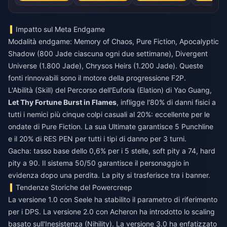
Impatto sul Meta Endgame
Modalità endgame: Memory of Chaos, Pure Fiction, Apocalyptic
Shadow (800 Jade ciascuna ogni due settimane), Divergent
Universe (1.800 Jade), Chrysos Heirs (1.200 Jade). Queste
fonti rinnovabili sono il motore della progressione F2P.
L'Abilità (Skill) del Percorso dell'Euforia (Elation) di Yao Guang,
Let Thy Fortune Burst in Flames
, infligge l'80% di danni fisici a
tutti i nemici più cinque colpi casuali al 20%: eccellente per le
ondate di Pure Fiction. La sua Ultimate garantisce 5 Punchline
e il 20% di RES PEN per tutti i tipi di danno per 3 turni.
Gacha: tasso base dello 0,6% per i 5 stelle, soft pity a 74, hard
pity a 90. Il sistema 50/50 garantisce il personaggio in
evidenza dopo una perdita. La pity si trasferisce tra i banner.
Tendenze Storiche del Powercreep
La versione 1.0 con Seele ha stabilito il parametro di riferimento
per i DPS. La versione 2.0 con Acheron ha introdotto lo scaling
basato sull'Inesistenza (Nihility). La versione 3.0 ha enfatizzato