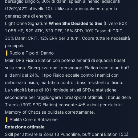
bersaglio singolo, 30% di danni splash ai nemici adiacenti
(126%/42% al livello 10). Utilizzato principalmente per la
generazione di energia.
Light Cone Signature
When She Decided to See
(Livello 80):
1.058 HP, 529 ATK, 529 DEF, 18% SPD, 10% Tasso di CRIT,
30% Danni CRIT, 12% ERR per 3 turni. Copre tutte le necessità
principali.
Ruolo e Tipo di Danno
Main DPS Fisico Elation con potenziamenti di squadra basati
sulla zona. Sinergizza con i personaggi Elation tramite un buff
ai danni del 24%. Il tipo Fisico eccelle contro i nemici con
debolezza fisica, ma fatica contro i boss resistenti al fisico.
La velocità base di 101 richiede stivali SPD e statistiche
secondarie per raggiungere i breakpoint ottimali. Il bonus della
Traccia (30% SPD Elation) consente 4-5 azioni per ciclo in
Memory of Chaos se buildata correttamente.
Abilità Core e Rotazione
Rotazione ottimale:
Skill per attivare la Zona (3 Punchline, buff danni Elation 15%)