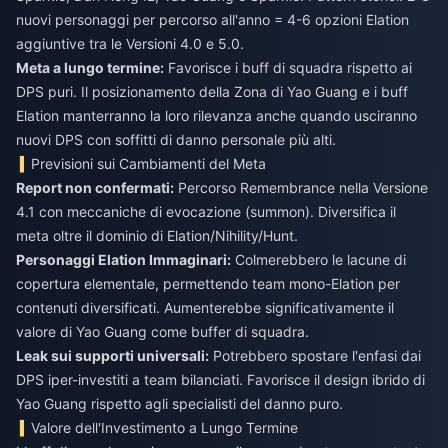
nuovi personaggi per percorso all'anno = 4-6 opzioni Elation
aggiuntive tra le Versioni 4.0 e 5.0.
Meta a lungo termine:
Favorisce i buff di squadra rispetto ai
DPS puri. Il posizionamento della Zona di Yao Guang e i buff
Elation manterranno la loro rilevanza anche quando usciranno
nuovi DPS con soffitti di danno personale più alti.
Previsioni sui Cambiamenti del Meta
Report non confermati:
Percorso Remembrance nella Versione
4.1 con meccaniche di evocazione (summon). Diversifica il
meta oltre il dominio di Elation/Nihility/Hunt.
Personaggi Elation Immaginari:
Colmerebbero le lacune di
copertura elementale, permettendo team mono-Elation per
contenuti diversificati. Aumenterebbe significativamente il
valore di Yao Guang come buffer di squadra.
Leak sui supporti universali:
Potrebbero spostare l'enfasi dai
DPS iper-investiti a team bilanciati. Favorisce il design ibrido di
Yao Guang rispetto agli specialisti del danno puro.
Valore dell'Investimento a Lungo Termine