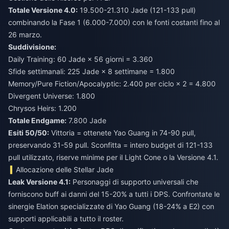
Totale Versione 4.0:
19.500-21.310 Jade (121-133 pull)
combinando la Fase 1 (6.000-7.000) con le fonti costanti fino al
26 marzo.
Suddivisione:
Daily Training: 60 Jade × 56 giorni = 3.360
Sfide settimanali: 225 Jade × 8 settimane = 1.800
Memory/Pure Fiction/Apocalyptic: 2.400 per ciclo × 2 = 4.800
Divergent Universe: 1.800
Chrysos Heirs: 1.200
Totale Endgame:
7.800 Jade
Esiti 50/50:
Vittoria = ottenete Yao Guang in 74-90 pull,
preservando 31-59 pull. Sconfitta = intero budget di 121-133
pull utilizzato, riserve minime per il Light Cone o la Versione 4.1.
Allocazione delle Stellar Jade
Leak Versione 4.1:
Personaggi di supporto universali che
forniscono buff ai danni del 15-20% a tutti i DPS. Confrontate le
sinergie Elation specializzate di Yao Guang (18-24% a E2) con
supporti applicabili a tutto il roster.