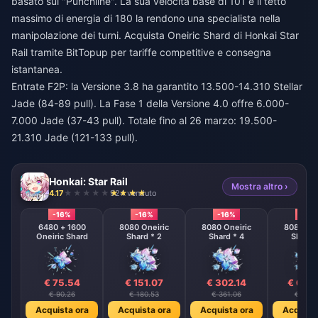
basato sui "Punchline". La sua velocità base di 101 e il tetto
massimo di energia di 180 la rendono una specialista nella
manipolazione dei turni.
Acquista Oneiric Shard di Honkai Star
Rail
tramite BitTopup per tariffe competitive e consegna
istantanea.
Entrate F2P: la Versione 3.8 ha garantito 13.500-14.310 Stellar
Jade (84-89 pull). La Fase 1 della Versione 4.0 offre 6.000-
7.000 Jade (37-43 pull). Totale fino al 26 marzo: 19.500-
21.310 Jade (121-133 pull).
Honkai: Star Rail
Mostra altro ›
4.17
924 venduto
-16%
-16%
-16%
-16%
6480 + 1600
8080 Oneiric
8080 Oneiric
8080 One
Oneiric Shard
Shard * 2
Shard * 4
Shard 
€ 75.54
€ 151.07
€ 302.14
€ 604
€ 90.26
€ 180.53
€ 361.06
€ 722.
Acquista ora
Acquista ora
Acquista ora
Acquista