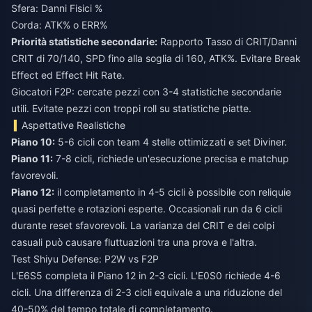
Sfera: Danni Fisici %
Corda: ATK% o ERR%
Priorità statistiche secondarie:
Rapporto Tasso di CRIT/Danni
CRIT di 70/140, SPD fino alla soglia di 160, ATK%. Evitare Break
Effect ed Effect Hit Rate.
Giocatori F2P: cercate pezzi con 3-4 statistiche secondarie
utili. Evitate pezzi con troppi roll su statistiche piatte.
Aspettative Realistiche
Piano 10:
5-6 cicli con team 4 stelle ottimizzati e set Diviner.
Piano 11:
7-8 cicli, richiede un'esecuzione precisa e matchup
favorevoli.
Piano 12:
il completamento in 4-5 cicli è possibile con reliquie
quasi perfette e rotazioni esperte. Occasionali run da 6 cicli
durante reset sfavorevoli. La varianza del CRIT e dei colpi
casuali può causare fluttuazioni tra una prova e l'altra.
Test Shiyu Defense: P2W vs F2P
L'E6S5 completa il Piano 12 in 2-3 cicli. L'E0S0 richiede 4-6
cicli. Una differenza di 2-3 cicli equivale a una riduzione del
40-50% del tempo totale di completamento.