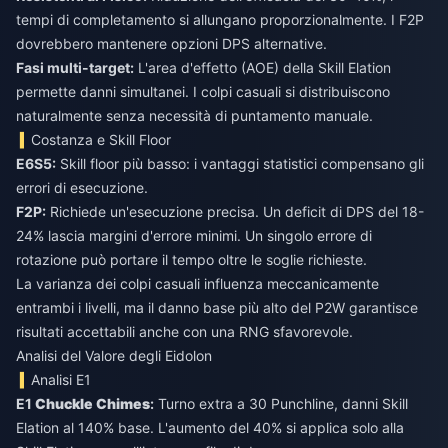
tempi di completamento si allungano proporzionalmente. I F2P
dovrebbero mantenere opzioni DPS alternative.
Fasi multi-target:
L'area d'effetto (AOE) della Skill Elation
permette danni simultanei. I colpi casuali si distribuiscono
naturalmente senza necessità di puntamento manuale.
Costanza e Skill Floor
E6S5:
Skill floor più basso: i vantaggi statistici compensano gli
errori di esecuzione.
F2P:
Richiede un'esecuzione precisa. Un deficit di DPS del 18-
24% lascia margini d'errore minimi. Un singolo errore di
rotazione può portare il tempo oltre le soglie richieste.
La varianza dei colpi casuali influenza meccanicamente
entrambi i livelli, ma il danno base più alto del P2W garantisce
risultati accettabili anche con una RNG sfavorevole.
Analisi del Valore degli Eidolon
Analisi E1
E1
Chuckle Chimes
:
Turno extra a 30 Punchline, danni Skill
Elation al 140% base. L'aumento del 40% si applica solo alla