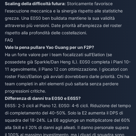
Scaling della difficoltà futura:
Storicamente favorisce
l'esecuzione meccanica e la sinergia rispetto alle statistiche
grezze. Una E0S0 ben buildata mantiene la sua validità
attraverso più versioni. Date priorità all'ampiezza del roster
rispetto alla profondità delle costellazioni.
FAQ
Vale la pena pullare Yao Guang per un F2P?
Ha un forte valore per i team focalizzati sull'Elation (se
possedete già Sparkle/Dan Heng IL). E0S0 completa i Piani 10-
11 agevolmente, il Piano 12 con ottimizzazione. I giocatori con
roster Fisici/Elation già avviati dovrebbero darle priorità. Chi ha
team completi in altri elementi può saltarla senza perdere
progressioni critiche.
Differenza di danni tra E0S0 e E6S5?
E6S5: 2-3 cicli al Piano 12. E0S0: 4-6 cicli. Riduzione del tempo
di completamento del 40-50%. Solo la E2 aumenta il DPS di
squadra del 18-24%. La E6 aggiunge un moltiplicatore del 60%
alla Skill e il 20% di danni agli alleati. Il danno personale supera
il 100% al massimo investimento, ma i divari di squadra sono