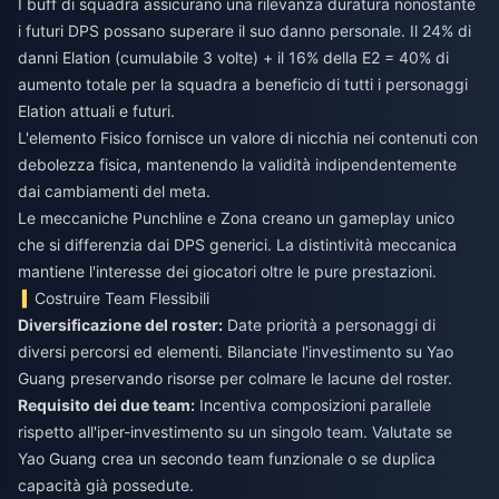
I buff di squadra assicurano una rilevanza duratura nonostante
i futuri DPS possano superare il suo danno personale. Il 24% di
danni Elation (cumulabile 3 volte) + il 16% della E2 = 40% di
aumento totale per la squadra a beneficio di tutti i personaggi
Elation attuali e futuri.
L'elemento Fisico fornisce un valore di nicchia nei contenuti con
debolezza fisica, mantenendo la validità indipendentemente
dai cambiamenti del meta.
Le meccaniche Punchline e Zona creano un gameplay unico
che si differenzia dai DPS generici. La distintività meccanica
mantiene l'interesse dei giocatori oltre le pure prestazioni.
Costruire Team Flessibili
Diversificazione del roster:
Date priorità a personaggi di
diversi percorsi ed elementi. Bilanciate l'investimento su Yao
Guang preservando risorse per colmare le lacune del roster.
Requisito dei due team:
Incentiva composizioni parallele
rispetto all'iper-investimento su un singolo team. Valutate se
Yao Guang crea un secondo team funzionale o se duplica
capacità già possedute.