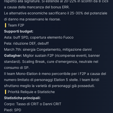
rispetto alla signature. Si estende al 20-22% in scontri da 8 cicli
a causa della mancanza del bonus ERR.
Le alternative economiche sacrificano il 25-30% del potenziale
di danno ma preservano le risorse.
Team F2P
Supporti budget:
Asta: buff SPD, copertura elemento Fuoco
Pela: riduzione DEF, debuff
March 7th: sinergia Congelamento, mitigazione danni
Gallagher:
Miglior sustain F2P (ricompense eventi, banner
standard). Scaling Break, cure d'emergenza, neutrale nel
consumo di SP.
Il team Mono-Elation è meno percorribile per i F2P a causa del
numero limitato di personaggi Elation 5 stelle. I team ibridi
sfruttano meglio la varietà di personaggi già posseduti.
Priorità Reliquie e Statistiche
Statistiche principali:
Corpo: Tasso di CRIT o Danni CRIT
Piedi: SPD