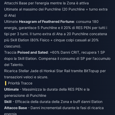
Attacchi Base per l'energia mentre la Zona è attiva
Ultimate al massimo dei Punchline (20 Punchline = turno extra
di Aha)
Ultimate
Hexagram of Feathered Fortune
: consuma 180
energia, garantisce 5 Punchline e il 20% di RES PEN per tutti i
tipi per 3 turni. Il turno extra di Aha a 20 Punchline concatena
più Skill Elation (80% Fisico + cinque colpi casuali al 20%
ciascuno).
Traccia
Poised and Sated
: +60% Danni CRIT, recupera 1 SP
dopo la Skill Elation. Compensa il consumo di SP per l'accumulo
del Talento.
Ricarica Stellar Jade di Honkai Star Rail
tramite BitTopup per
transazioni veloci e sicure.
Priorità Tracce
Ultimate
- Massimizza la durata della RES PEN e la
generazione di Punchline
Skill
- Efficacia della durata della Zona e buff danni Elation
Attacco Base
- Danni incrementali durante le fasi di ricarica
energia