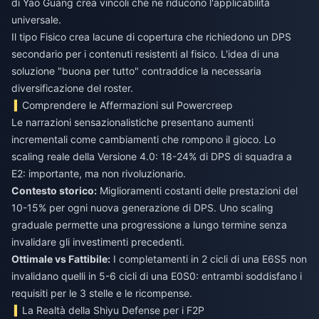
di Yao Guang crea vincoli che ne riducono l'applicabilità
universale.
Il tipo Fisico crea lacune di copertura che richiedono un DPS
secondario per i contenuti resistenti al fisico. L'idea di una
soluzione "buona per tutto" contraddice la necessaria
diversificazione del roster.
Comprendere le Affermazioni sul Powercreep
Le narrazioni sensazionalistiche presentano aumenti
incrementali come cambiamenti che rompono il gioco. Lo
scaling reale della Versione 4.0: 18-24% di DPS di squadra a
E2: importante, ma non rivoluzionario.
Contesto storico:
Miglioramenti costanti delle prestazioni del
10-15% per ogni nuova generazione di DPS. Uno scaling
graduale permette una progressione a lungo termine senza
invalidare gli investimenti precedenti.
Ottimale vs Fattibile:
I completamenti in 2 cicli di una E6S5 non
invalidano quelli in 5-6 cicli di una E0S0: entrambi soddisfano i
requisiti per le 3 stelle e le ricompense.
La Realtà della Shiyu Defense per i F2P