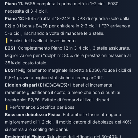
Piano 11:
E6S5 completa la prima metà in 1-2 cicli. E0S0
necessita di 3-4 cicli.
Piano 12:
E6S5 sfrutta il 18-24% di DPS di squadra (solo dalla
E2) più i bonus E4/E6 per chiudere in 2-3 cicli. I F2P arrivano a
5-6 cicli, rischiando a volte di mancare le 3 stelle.
Analisi del Livello di Investimento
E2S1:
Completamento Piano 12 in 3-4 cicli, 3 stelle assicurate.
Miglior valore per i "dolphin": 80% delle prestazioni massime al
35% del costo totale.
E0S1:
Miglioramento marginale rispetto a E0S0, riduce i cicli di
0,5-1 grazie a migliori statistiche di energia/CRIT.
Eidolon dispari (E1/E3/E4/E5):
I benefici incrementali
raramente giustificano il costo, a meno che non si punti ai
breakpoint E2/E6. Evitate di fermarvi ai livelli dispari.
Performance Specifica per Boss
Boss con debolezza Fisica:
Entrambe le fasce ottengono
miglioramenti di 1-2 cicli. Il moltiplicatore di debolezza del 40%
si somma allo scaling dei danni.
Resistenti al Fisico:
Riduzione dell'efficacia del 30-40%, i