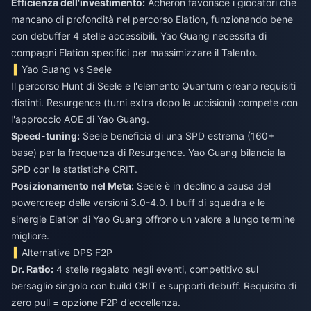
Efficienza dell'investimento:
Acheron favorisce i giocatori che
mancano di profondità nel percorso Elation, funzionando bene
con debuffer 4 stelle accessibili. Yao Guang necessita di
compagni Elation specifici per massimizzare il Talento.
Yao Guang vs Seele
Il percorso Hunt di Seele e l'elemento Quantum creano requisiti
distinti. Resurgence (turni extra dopo le uccisioni) compete con
l'approccio AOE di Yao Guang.
Speed-tuning:
Seele beneficia di una SPD estrema (160+
base) per la frequenza di Resurgence. Yao Guang bilancia la
SPD con le statistiche CRIT.
Posizionamento nel Meta:
Seele è in declino a causa del
powercreep delle versioni 3.0-4.0. I buff di squadra e le
sinergie Elation di Yao Guang offrono un valore a lungo termine
migliore.
Alternative DPS F2P
Dr. Ratio:
4 stelle regalato negli eventi, competitivo sul
bersaglio singolo con build CRIT e supporti debuff. Requisito di
zero pull = opzione F2P d'eccellenza.