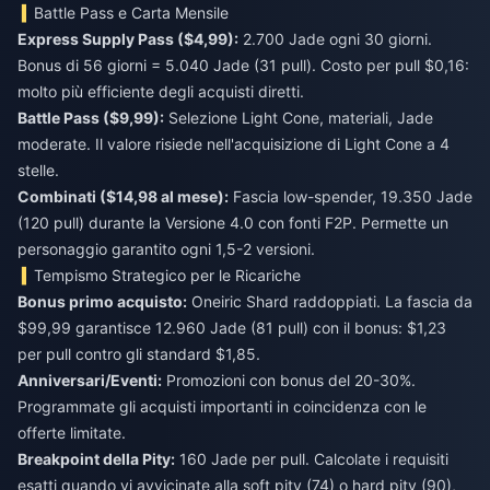
Battle Pass e Carta Mensile
Express Supply Pass ($4,99):
2.700 Jade ogni 30 giorni.
Bonus di 56 giorni = 5.040 Jade (31 pull). Costo per pull $0,16:
molto più efficiente degli acquisti diretti.
Battle Pass ($9,99):
Selezione Light Cone, materiali, Jade
moderate. Il valore risiede nell'acquisizione di Light Cone a 4
stelle.
Combinati ($14,98 al mese):
Fascia low-spender, 19.350 Jade
(120 pull) durante la Versione 4.0 con fonti F2P. Permette un
personaggio garantito ogni 1,5-2 versioni.
Tempismo Strategico per le Ricariche
Bonus primo acquisto:
Oneiric Shard raddoppiati. La fascia da
$99,99 garantisce 12.960 Jade (81 pull) con il bonus: $1,23
per pull contro gli standard $1,85.
Anniversari/Eventi:
Promozioni con bonus del 20-30%.
Programmate gli acquisti importanti in coincidenza con le
offerte limitate.
Breakpoint della Pity:
160 Jade per pull. Calcolate i requisiti
esatti quando vi avvicinate alla soft pity (74) o hard pity (90),