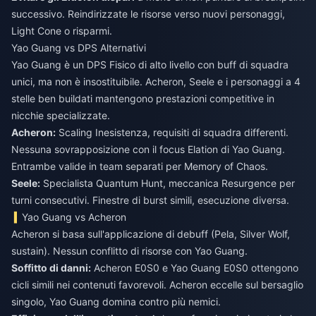
successivo. Reindirizzate le risorse verso nuovi personaggi,
Light Cone o risparmi.
Yao Guang vs DPS Alternativi
Yao Guang è un DPS Fisico di alto livello con buff di squadra
unici, ma non è insostituibile. Acheron, Seele e i personaggi a 4
stelle ben buildati mantengono prestazioni competitive in
nicchie specializzate.
Acheron:
Scaling Inesistenza, requisiti di squadra differenti.
Nessuna sovrapposizione con il focus Elation di Yao Guang.
Entrambe valide in team separati per Memory of Chaos.
Seele:
Specialista Quantum Hunt, meccanica Resurgence per
turni consecutivi. Finestre di burst simili, esecuzione diversa.
Yao Guang vs Acheron
Acheron si basa sull'applicazione di debuff (Pela, Silver Wolf,
sustain). Nessun conflitto di risorse con Yao Guang.
Soffitto di danni:
Acheron E0S0 e Yao Guang E0S0 ottengono
cicli simili nei contenuti favorevoli. Acheron eccelle sul bersaglio
singolo, Yao Guang domina contro più nemici.