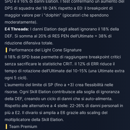
SPD e il 16% di danni Elation. I test confermano un aumento del
DPS di squadra del 18-24% rispetto a E0: il breakpoint di
maggior valore per i "dolphin" (giocatori che spendono
moderatamente).
E4
Threads
:
I danni Elation degli alleati ignorano il 18% della
DEF. Si somma al 20% di RES PEN dell'Ultimate = 38% di
riduzione difensiva totale.
Performance del Light Cone Signature
Il 18% di SPD base permette di raggiungere breakpoint critici
senza sacrificare le statistiche CRIT. Il 12% di ERR riduce il
tempo di rotazione dell'Ultimate del 10-15% (una Ultimate extra
ogni 5 cicli).
L'aumento del limite di SP (fino a +3) crea flessibilità nelle
risorse. Ogni Skill Elation contribuisce alla soglia di ignoranza
della DEF, creando un ciclo di danni che si auto-alimenta.
Rispetto alle alternative a 4 stelle: 22-26% di danni personali in
più a E2. Il divario si amplia a E6 grazie allo scaling del
moltiplicatore della Skill Elation.
Team Premium