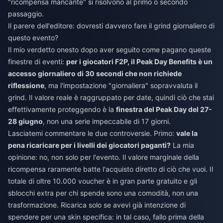
"ricompensa mancante" si risolvono al primo o secondo
passaggio.
Il parere dell'editore: dovresti davvero fare il grind giornaliero di
questo evento?
Il mio verdetto onesto dopo aver seguito come pagano queste
finestre di eventi:
per i giocatori F2P, il Peak Day Benefits è un
accesso giornaliero di 30 secondi che non richiede
riflessione
, ma l'impostazione "giornaliera" sopravvaluta il
grind. Il valore reale è raggruppato per date, quindi ciò che stai
effettivamente proteggendo è la
finestra del Peak Day del 27-
28 giugno
, non una serie impeccabile di 17 giorni.
Lasciatemi commentare le due controversie. Primo:
vale la
pena ricaricare per i livelli dei giocatori paganti?
La mia
opinione: no, non solo per l'evento. Il valore marginale della
ricompensa raramente batte l'acquisto diretto di ciò che vuoi. Il
totale di oltre 10.000 voucher è in gran parte gratuito e gli
sblocchi extra per chi spende sono una comodità, non una
trasformazione. Ricarica solo se avevi già intenzione di
spendere per una skin specifica: in tal caso, fallo prima della