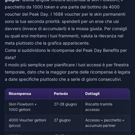
pacchetto da 1000 token e una parte del bottino da 4000
voucher del Peak Day. I 1688 voucher per le skin permanenti
sono la tua seconda priorità: spenderli per un eroe che usi
davvero (invece di accumularli) è la mossa giusta. Per consigli
su quali eroi meritano i tuoi frammenti, valuta la rilevanza nel
meta piuttosto che la grafica appariscente.
Come si suddividono le ricompense del Peak Day Benefits per
data?
Il modo più semplice per pianificare i tuoi accessi è per finestra
temporale, dato che la maggior parte delle ricompense è legata
a date specifiche piuttosto che a serie di giorni consecutivi.
Ricompensa
Periodo
Dettagli
Skin Flowborn +
27–28 giugno
Riscatto tramite
1000 gettoni
accesso
4000 Voucher gettoni
27 giugno
Accesso + pacchetto +
(picco)
accumulo partner