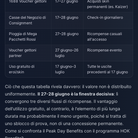
1688 Voucher gettoni
17–27 giugno
Acquisti skin
permanenti (es. Kaizer)
Casse del Negozio di
17–28 giugno
Check-in giornaliero
Consignment
Pioggia di Mega
27–28 giugno
Ricompense casuali
Pacchetti Rossi
all'accesso
Voucher gettoni
27 giugno–26
Ricompense evento
partner
luglio
Uso gratuito di
17 giugno–3
Tutte le uscite
eroi/skin
luglio
precedenti al 17 giugno
Ciò che questa tabella rivela davvero: il valore non è distribuito
uniformemente.
Il 27-28 giugno è la finestra decisiva
: lì
convergono tre diversi flussi di ricompense. Il vantaggio
dell'utilizzo gratuito, al contrario, è l'elemento di più lunga
durata ma probabilmente il meno urgente, poiché si tratta di
uno sblocco di prova, non di una concessione permanente.
Come si confronta il Peak Day Benefits con il programma HOK