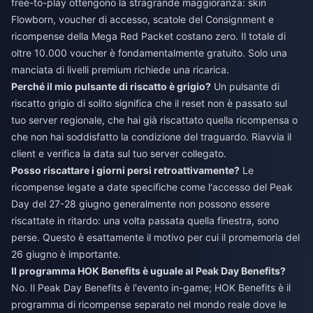
free-to-play ottengono la stragrande maggioranza: skin
Flowborn, voucher di accesso, scatole del Consignment e
ricompense della Mega Red Packet costano zero. Il totale di
oltre 10.000 voucher è fondamentalmente gratuito. Solo una
manciata di livelli premium richiede una ricarica.
Perché il mio pulsante di riscatto è grigio?
Un pulsante di
riscatto grigio di solito significa che il reset non è passato sul
tuo server regionale, che hai già riscattato quella ricompensa o
che non hai soddisfatto la condizione del traguardo. Riavvia il
client e verifica la data sul tuo server collegato.
Posso riscattare i giorni persi retroattivamente?
Le
ricompense legate a date specifiche come l'accesso del Peak
Day del 27-28 giugno generalmente non possono essere
riscattate in ritardo: una volta passata quella finestra, sono
perse. Questo è esattamente il motivo per cui il promemoria del
26 giugno è importante.
Il programma HOK Benefits è uguale al Peak Day Benefits?
No. Il Peak Day Benefits è l'evento in-game; HOK Benefits è il
programma di ricompense separato nel mondo reale dove le