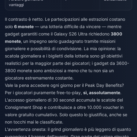
vantaggi
Il contrasto è netto. Le partecipazioni alle estrazioni costano
solo
6 monete
— una lotteria difficile da vincere — mentre
gadget garantiti come il Galaxy S26 Ultra richiedono
3800
monete
, un impegno serio guadagnato tramite missioni
giornaliere e possibilità di condivisione. La mia opinione: la
scatola giornaliera e i biglietti della lotteria sono gli obiettivi
realistici per la maggior parte dei giocatori; i gadget da 3600-
3800 monete sono ambiziosi a meno che tu non sia un
giocatore estremamente costante.
Vale la pena accedere ogni giorno per il Peak Day Benefits?
Per i giocatori puramente free-to-play,
sì, assolutamente
.
L'accesso giornaliero di 30 secondi accumula le scatole del
Consignment Shop e contribuisce a oltre 10.000 voucher in
valore gratuito cumulativo. Solo questo lo giustifica, anche se
non tocchi mai le classificate.
L'avvertenza onesta: il grind
giornaliero
è più leggero di quanto
suggerisca il banner dell'evento. Gran parte del valore elevato