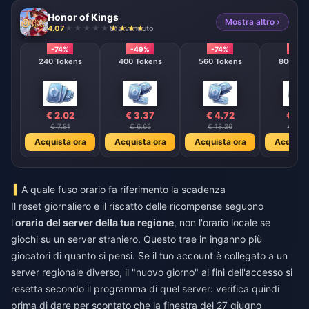
Honor of Kings
Mostra altro ›
4.07
812 venduto
-74%
-49%
-74%
-74%
240 Tokens
400 Tokens
560 Tokens
800 T
€ 2.02
€ 3.37
€ 4.72
€ 6.
€ 7.81
€ 6.65
€ 18.26
€ 26.
Acquista ora
Acquista ora
Acquista ora
Acquista
A quale fuso orario fa riferimento la scadenza
Il reset giornaliero e il riscatto delle ricompense seguono
l'
orario del server della tua regione
, non l'orario locale se
giochi su un server straniero. Questo trae in inganno più
giocatori di quanto si pensi. Se il tuo account è collegato a un
server regionale diverso, il "nuovo giorno" ai fini dell'accesso si
resetta secondo il programma di quel server: verifica quindi
prima di dare per scontato che la finestra del 27 giugno