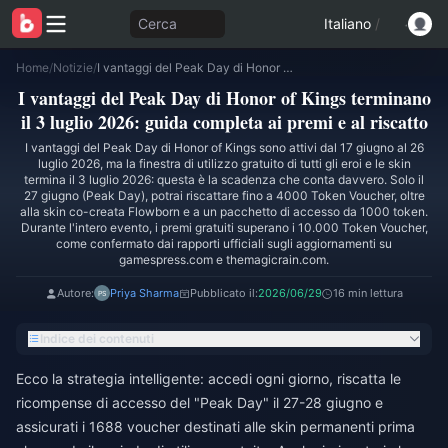
Cerca
Italiano
/
Home
/
Notizie
/
I vantaggi del Peak Day di Honor of Kings terminano il 3 luglio 2026: guida completa ai premi e al riscatto
I vantaggi del Peak Day di Honor of Kings terminano
il 3 luglio 2026: guida completa ai premi e al riscatto
I vantaggi del Peak Day di Honor of Kings sono attivi dal 17 giugno al 26
luglio 2026, ma la finestra di utilizzo gratuito di tutti gli eroi e le skin
termina il 3 luglio 2026: questa è la scadenza che conta davvero. Solo il
27 giugno (Peak Day), potrai riscattare fino a 4000 Token Voucher, oltre
alla skin co-creata Flowborn e a un pacchetto di accesso da 1000 token.
Durante l'intero evento, i premi gratuiti superano i 10.000 Token Voucher,
come confermato dai rapporti ufficiali sugli aggiornamenti su
gamespress.com e themagicrain.com.
Autore:
Priya Sharma
Pubblicato il:
2026/06/29
16 min lettura
Indice dei contenuti
Ecco la strategia intelligente: accedi ogni giorno, riscatta le
ricompense di accesso del "Peak Day" il 27-28 giugno e
assicurati i 1688 voucher destinati alle skin permanenti prima