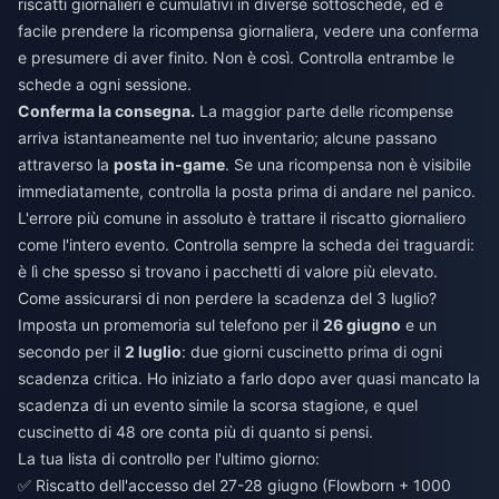
riscatti giornalieri e cumulativi in diverse sottoschede, ed è
facile prendere la ricompensa giornaliera, vedere una conferma
e presumere di aver finito. Non è così. Controlla entrambe le
schede a ogni sessione.
Conferma la consegna.
La maggior parte delle ricompense
arriva istantaneamente nel tuo inventario; alcune passano
attraverso la
posta in-game
. Se una ricompensa non è visibile
immediatamente, controlla la posta prima di andare nel panico.
L'errore più comune in assoluto è trattare il riscatto giornaliero
come l'intero evento. Controlla sempre la scheda dei traguardi:
è lì che spesso si trovano i pacchetti di valore più elevato.
Come assicurarsi di non perdere la scadenza del 3 luglio?
Imposta un promemoria sul telefono per il
26 giugno
e un
secondo per il
2 luglio
: due giorni cuscinetto prima di ogni
scadenza critica. Ho iniziato a farlo dopo aver quasi mancato la
scadenza di un evento simile la scorsa stagione, e quel
cuscinetto di 48 ore conta più di quanto si pensi.
La tua lista di controllo per l'ultimo giorno:
✅ Riscatto dell'accesso del 27-28 giugno (Flowborn + 1000