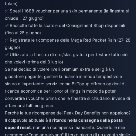
token)
✅ Spesi i 1688 voucher per una skin permanente (la finestra si
chiude il 27 giugno)
✅ Raccolte tutte le scatole del Consignment Shop disponibili
(fino al 28 giugno)
✅ Registrate le ricompense della Mega Red Packet Rain (27-28
giugno)
✅ Utilizzata la finestra di eroi/skin gratuiti per testare tutto ciò
che volevi (prima del 3 luglio)
Se hai deciso di volere livelli premium extra e sei già un
giocatore pagante, gestire la ricarica in modo tempestivo e
sicuro è importante: servizi come BitTopup offrono opzioni di
ricarica economica per Honor of Kings
in modo da poter
convertire i voucher prima che le finestre si chiudano, invece di
affannarsi l'ultimo giorno.
Perché le tue ricompense del Peak Day Benefits non appaiono?
Il colpevole abituale è il
ritardo nella consegna della posta
dopo il reset
, non una ricompensa mancante. Quando le mie
ricompense "non apparivano" il terzo giorno di un evento simile,