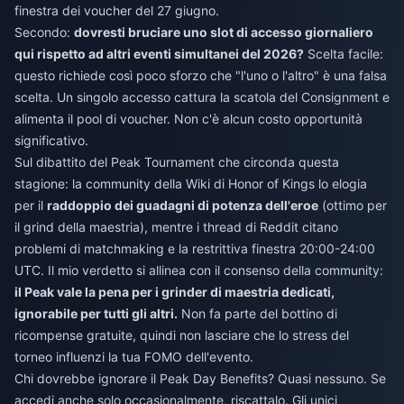
finestra dei voucher del 27 giugno.
Secondo:
dovresti bruciare uno slot di accesso giornaliero
qui rispetto ad altri eventi simultanei del 2026?
Scelta facile:
questo richiede così poco sforzo che "l'uno o l'altro" è una falsa
scelta. Un singolo accesso cattura la scatola del Consignment e
alimenta il pool di voucher. Non c'è alcun costo opportunità
significativo.
Sul dibattito del Peak Tournament che circonda questa
stagione: la community della Wiki di Honor of Kings lo elogia
per il
raddoppio dei guadagni di potenza dell'eroe
(ottimo per
il grind della maestria), mentre i thread di Reddit citano
problemi di matchmaking e la restrittiva finestra 20:00-24:00
UTC. Il mio verdetto si allinea con il consenso della community:
il Peak vale la pena per i grinder di maestria dedicati,
ignorabile per tutti gli altri.
Non fa parte del bottino di
ricompense gratuite, quindi non lasciare che lo stress del
torneo influenzi la tua FOMO dell'evento.
Chi dovrebbe ignorare il Peak Day Benefits? Quasi nessuno. Se
accedi anche solo occasionalmente, riscattalo. Gli unici