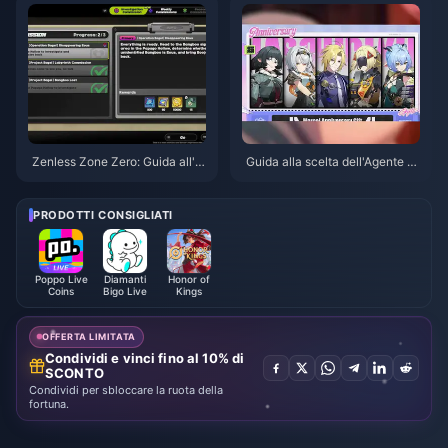
Zenless Zone Zero: Guida all'O
Guida alla scelta dell'Agente gr
perazione Bagel | Agosto 2026
atuito in ZZZ 3.1 | Agosto 2026
PRODOTTI CONSIGLIATI
Poppo Live
Diamanti
Honor of
Coins
Bigo Live
Kings
OFFERTA LIMITATA
Condividi e vinci fino al 10% di
SCONTO
Condividi per sbloccare la ruota della
fortuna.