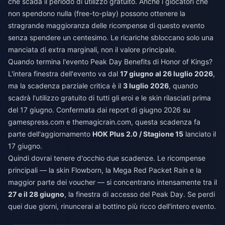
che scada il periodo di utilizzo gratuito. Anche i giocatori che
non spendono nulla (free-to-play) possono ottenere la
stragrande maggioranza delle ricompense di questo evento
senza spendere un centesimo. Le ricariche sbloccano solo una
manciata di extra marginali, non il valore principale.
Quando termina l'evento Peak Day Benefits di Honor of Kings?
L'intera finestra dell'evento va dal
17 giugno al 26 luglio 2026
,
ma la scadenza parziale critica è il
3 luglio 2026
, quando
scadrà l'utilizzo gratuito di tutti gli eroi e le skin rilasciati prima
del 17 giugno. Confermata dai report di giugno 2026 su
gamespress.com e themagicrain.com, questa scadenza fa
parte dell'aggiornamento
HOK Plus 2.0 / Stagione 15
lanciato il
17 giugno.
Quindi dovrai tenere d'occhio due scadenze. Le ricompense
principali — la skin Flowborn, la Mega Red Packet Rain e la
maggior parte dei voucher — si concentrano intensamente tra il
27 e il 28 giugno
, la finestra di accesso del Peak Day. Se perdi
quei due giorni, rinuncerai al bottino più ricco dell'intero evento.