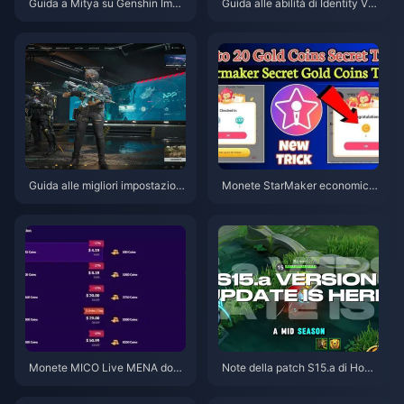
Guida a Mitya su Genshin Impa
Guida alle abilità di Identity V H
ct | Agosto 2026
erztier Emil | Agosto 2026
Guida alle migliori impostazioni
Monete StarMaker economich
di Delta Force | Agosto 2026
e per le audizioni di Supernova
X 2026 (Sconto del 12-23%)
Monete MICO Live MENA dopo
Note della patch S15.a di Hono
la v5.2: Le offerte più economi
r of Kings | Agosto 2026
che del 2026