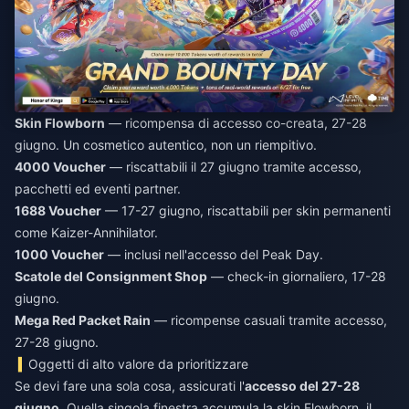
Skin Flowborn
— ricompensa di accesso co-creata, 27-28
giugno. Un cosmetico autentico, non un riempitivo.
4000 Voucher
— riscattabili il 27 giugno tramite accesso,
pacchetti ed eventi partner.
1688 Voucher
— 17-27 giugno, riscattabili per skin permanenti
come Kaizer-Annihilator.
1000 Voucher
— inclusi nell'accesso del Peak Day.
Scatole del Consignment Shop
— check-in giornaliero, 17-28
giugno.
Mega Red Packet Rain
— ricompense casuali tramite accesso,
27-28 giugno.
Oggetti di alto valore da prioritizzare
Se devi fare una sola cosa, assicurati l'
accesso del 27-28
giugno
. Quella singola finestra accumula la skin Flowborn, il