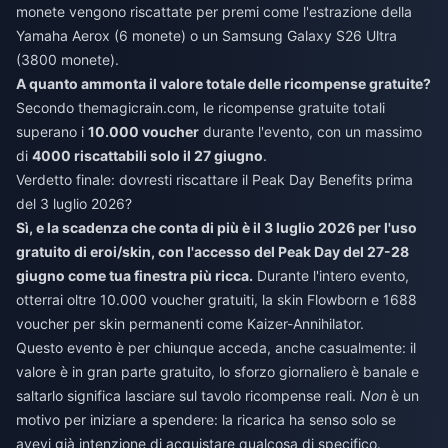
monete vengono riscattate per premi come l'estrazione della
Yamaha Aerox (6 monete) o un Samsung Galaxy S26 Ultra
(3800 monete).
A quanto ammonta il valore totale delle ricompense gratuite?
Secondo themagicrain.com, le ricompense gratuite totali
superano i
10.000 voucher
durante l'evento, con un massimo
di
4000 riscattabili solo il 27 giugno
.
Verdetto finale: dovresti riscattare il Peak Day Benefits prima
del 3 luglio 2026?
Sì, e la scadenza che conta di più è il 3 luglio 2026 per l'uso
gratuito di eroi/skin, con l'accesso del Peak Day del 27-28
giugno come tua finestra più ricca.
Durante l'intero evento,
otterrai oltre 10.000 voucher gratuiti, la skin Flowborn e 1688
voucher per skin permanenti come Kaizer-Annihilator.
Questo evento è per chiunque acceda, anche casualmente: il
valore è in gran parte gratuito, lo sforzo giornaliero è banale e
saltarlo significa lasciare sul tavolo ricompense reali.
Non
è un
motivo per iniziare a spendere: la ricarica ha senso solo se
avevi già intenzione di acquistare qualcosa di specifico.