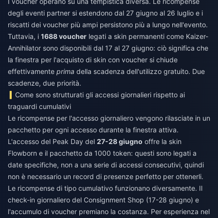
I voucher operano su una tempistica diversa. Le ricompense
degli eventi partner si estendono dal 27 giugno al 26 luglio e i
riscatti dei voucher più ampi persistono più a lungo nell'evento.
Tuttavia, i
1688 voucher
legati a skin permanenti come Kaizer-
Annihilator sono disponibili dal 17 al 27 giugno: ciò significa che
la finestra per l'acquisto di skin con voucher si chiude
effettivamente
prima
della scadenza dell'utilizzo gratuito. Due
scadenze, due priorità.
Come sono strutturati gli accessi giornalieri rispetto ai
traguardi cumulativi
Le ricompense per l'accesso giornaliero vengono rilasciate in un
pacchetto per ogni accesso durante la finestra attiva.
L'accesso del Peak Day del
27-28 giugno
offre la skin
Flowborn e il pacchetto da 1000 token: questi sono legati a
date specifiche, non a una serie di accessi consecutivi, quindi
non è necessario un record di presenze perfetto per ottenerli.
Le ricompense di tipo cumulativo funzionano diversamente. Il
check-in giornaliero del Consignment Shop (17-28 giugno) e
l'accumulo di voucher premiano la costanza. Per esperienza nel