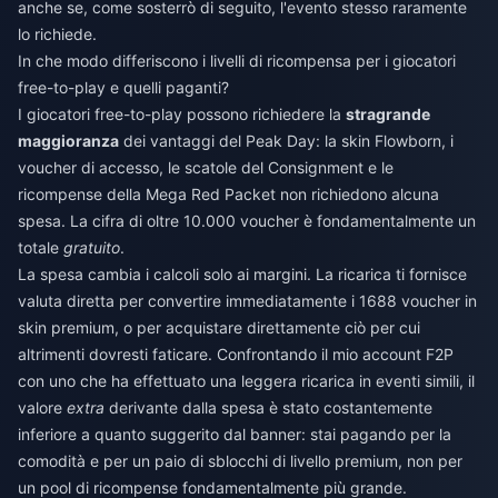
anche se, come sosterrò di seguito, l'evento stesso raramente
lo richiede.
In che modo differiscono i livelli di ricompensa per i giocatori
free-to-play e quelli paganti?
I giocatori free-to-play possono richiedere la
stragrande
maggioranza
dei vantaggi del Peak Day: la skin Flowborn, i
voucher di accesso, le scatole del Consignment e le
ricompense della Mega Red Packet non richiedono alcuna
spesa. La cifra di oltre 10.000 voucher è fondamentalmente un
totale
gratuito
.
La spesa cambia i calcoli solo ai margini. La ricarica ti fornisce
valuta diretta per convertire immediatamente i 1688 voucher in
skin premium, o per acquistare direttamente ciò per cui
altrimenti dovresti faticare. Confrontando il mio account F2P
con uno che ha effettuato una leggera ricarica in eventi simili, il
valore
extra
derivante dalla spesa è stato costantemente
inferiore a quanto suggerito dal banner: stai pagando per la
comodità e per un paio di sblocchi di livello premium, non per
un pool di ricompense fondamentalmente più grande.