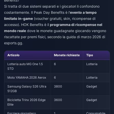
Benefits?
Si tratta di due sistemi separati e i giocatori li confondono
costantemente. Il Peak Day Benefits è l'
evento a tempo
limitato in-game
(voucher gratuiti, skin, ricompense di
accesso). HOK Benefits è il
programma di ricompense nel
mondo reale
dove le monete guadagnate giocando vengono
riscattate per premi fisici, secondo la guida di marzo 2026 di
esports.gg.
Articolo
Monete richieste
Tipo
Lotteria auto MG One 1.5
6
Lotteria
STD
Moto YAMAHA 2026 Aerox
6
Lotteria
Samsung Galaxy S26 Ultra
3800
Gadget
512GB
Bicicletta Trinx 2026 Edge
3600
Gadget
Elite
Forziere giornaliero
1
Consumabile