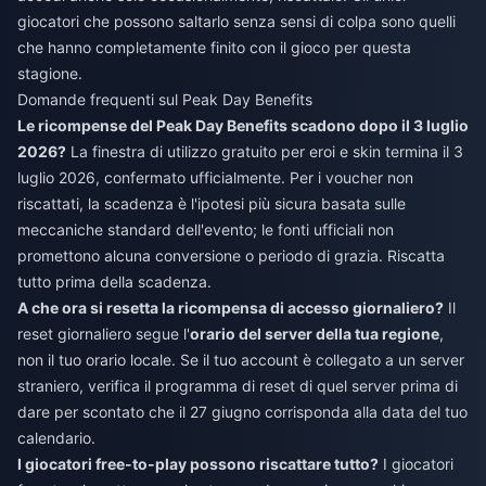
giocatori che possono saltarlo senza sensi di colpa sono quelli
che hanno completamente finito con il gioco per questa
stagione.
Domande frequenti sul Peak Day Benefits
Le ricompense del Peak Day Benefits scadono dopo il 3 luglio
2026?
La finestra di utilizzo gratuito per eroi e skin termina il 3
luglio 2026, confermato ufficialmente. Per i voucher non
riscattati, la scadenza è l'ipotesi più sicura basata sulle
meccaniche standard dell'evento; le fonti ufficiali non
promettono alcuna conversione o periodo di grazia. Riscatta
tutto prima della scadenza.
A che ora si resetta la ricompensa di accesso giornaliero?
Il
reset giornaliero segue l'
orario del server della tua regione
,
non il tuo orario locale. Se il tuo account è collegato a un server
straniero, verifica il programma di reset di quel server prima di
dare per scontato che il 27 giugno corrisponda alla data del tuo
calendario.
I giocatori free-to-play possono riscattare tutto?
I giocatori