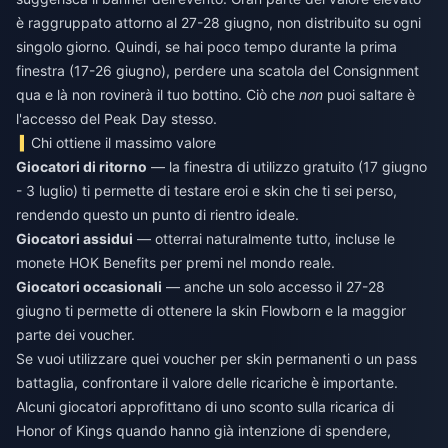
è raggruppato attorno al 27-28 giugno, non distribuito su ogni
singolo giorno. Quindi, se hai poco tempo durante la prima
finestra (17-26 giugno), perdere una scatola del Consignment
qua e là non rovinerà il tuo bottino. Ciò che
non
puoi saltare è
l'accesso del Peak Day stesso.
Chi ottiene il massimo valore
Giocatori di ritorno
— la finestra di utilizzo gratuito (17 giugno
- 3 luglio) ti permette di testare eroi e skin che ti sei perso,
rendendo questo un punto di rientro ideale.
Giocatori assidui
— otterrai naturalmente tutto, incluse le
monete HOK Benefits per premi nel mondo reale.
Giocatori occasionali
— anche un solo accesso il 27-28
giugno ti permette di ottenere la skin Flowborn e la maggior
parte dei voucher.
Se vuoi utilizzare quei voucher per skin permanenti o un pass
battaglia, confrontare il valore delle ricariche è importante.
Alcuni giocatori approfittano di uno
sconto sulla ricarica di
Honor of Kings
quando hanno già intenzione di spendere,