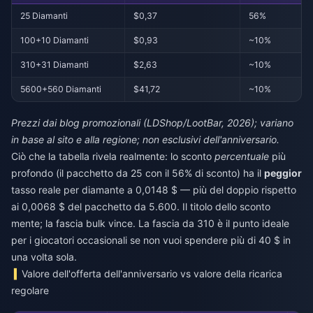
25 Diamanti
$0,37
56%
100+10 Diamanti
$0,93
~10%
310+31 Diamanti
$2,63
~10%
5600+560 Diamanti
$41,72
~10%
Prezzi dai blog promozionali (LDShop/LootBar, 2026); variano
in base al sito e alla regione; non esclusivi dell'anniversario.
Ciò che la tabella rivela realmente: lo sconto
percentuale
più
profondo (il pacchetto da 25 con il 56% di sconto) ha il
peggior
tasso reale per diamante a 0,0148 $ — più del doppio rispetto
ai 0,0068 $ del pacchetto da 5.600. Il titolo dello sconto
mente; la fascia bulk vince. La fascia da 310 è il punto ideale
per i giocatori occasionali se non vuoi spendere più di 40 $ in
una volta sola.
Valore dell'offerta dell'anniversario vs valore della ricarica
regolare