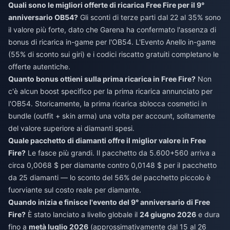
Quali sono le migliori offerte di ricarica Free Fire per il 9°
anniversario OB54?
Gli sconti di terze parti dal 22 al 35% sono
il valore più forte, dato che Garena ha confermato l'assenza di
bonus di ricarica in-game per l'OB54. L'Evento Anello in-game
(55% di sconto sui giri) e i codici riscatto gratuiti completano le
offerte autentiche.
Quanto bonus ottieni sulla prima ricarica in Free Fire?
Non
c'è alcun boost specifico per la prima ricarica annunciato per
l'OB54. Storicamente, la prima ricarica sblocca cosmetici in
bundle (outfit + skin arma) una volta per account, solitamente
del valore superiore ai diamanti spesi.
Quale pacchetto di diamanti offre il miglior valore in Free
Fire?
Le fasce più grandi. Il pacchetto da 5.600+560 arriva a
circa 0,0068 $ per diamante contro 0,0148 $ per il pacchetto
da 25 diamanti — lo sconto del 56% del pacchetto piccolo è
fuorviante sul costo reale per diamante.
Quando inizia e finisce l'evento del 9° anniversario di Free
Fire?
È stato lanciato a livello globale il
24 giugno 2026
e dura
fino a
metà luglio 2026
(approssimativamente dal 15 al 26