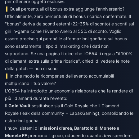
per ottenere oggetti esclusivi.
Quali percentuali di bonus extra aggiunge l'anniversario?
Ufficialmente, zero percentuali di bonus ricarica confermate. Il
"bonus" deriva da sconti esterni (22–35% di sconto) e sconti sui
giri in-game come l'Evento Anello al 55% di sconto. Voglio
essere preciso qui perché le affermazioni gonfiate sui bonus
sono esattamente il tipo di marketing che i dati non
supportano. Se una pagina ti dice che l'OB54 ti regala "il 100%
di diamanti extra sulla prima ricarica", chiedi di vedere le note
della patch — non ci sono.
In che modo le ricompense dell'evento accumulabili
moltiplicano il tuo valore?
L'OB54 ha introdotto un'economia rielaborata che fa rendere di
più i diamanti durante l'evento:
Il
Gold Vault
sostituisce sia il Gold Royale che il Diamond
Royale (leak della community + LapakGaming), consolidando le
estrazioni gacha
I nuovi sistemi di
missioni d'area, Barattolo di Monete e
Monete FF
premiano il gioco, riducendo quanto
devi
spendere