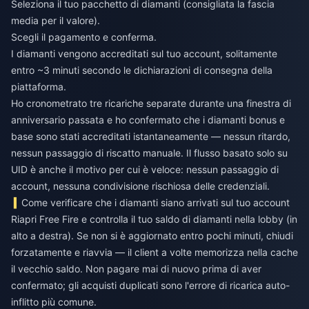
Seleziona il tuo pacchetto di diamanti (consigliata la fascia
media per il valore).
Scegli il pagamento e conferma.
I diamanti vengono accreditati sul tuo account, solitamente
entro ~3 minuti secondo le dichiarazioni di consegna della
piattaforma.
Ho cronometrato tre ricariche separate durante una finestra di
anniversario passata e ho confermato che i diamanti bonus e
base sono stati accreditati istantaneamente — nessun ritardo,
nessun passaggio di riscatto manuale. Il flusso basato solo su
UID è anche il motivo per cui è veloce: nessun passaggio di
account, nessuna condivisione rischiosa delle credenziali.
Come verificare che i diamanti siano arrivati sul tuo account
Riapri Free Fire e controlla il tuo saldo di diamanti nella lobby (in
alto a destra). Se non si è aggiornato entro pochi minuti, chiudi
forzatamente e riavvia — il client a volte memorizza nella cache
il vecchio saldo. Non pagare mai di nuovo prima di aver
confermato; gli acquisti duplicati sono l'errore di ricarica auto-
inflitto più comune.