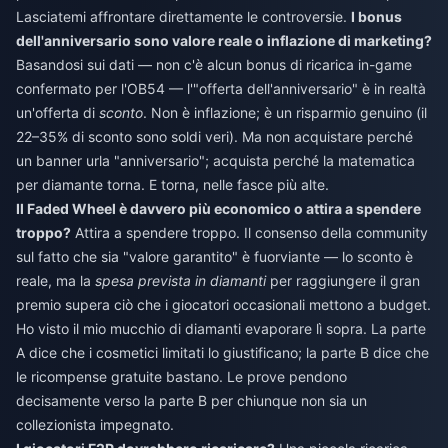
Lasciatemi affrontare direttamente le controversie.
I bonus
dell'anniversario sono valore reale o inflazione di marketing?
Basandosi sui dati — non c'è alcun bonus di ricarica in-game
confermato per l'OB54 — l'"offerta dell'anniversario" è in realtà
un'offerta di
sconto
. Non è inflazione; è un risparmio genuino (il
22–35% di sconto sono soldi veri). Ma non acquistare perché
un banner urla "anniversario"; acquista perché la matematica
per diamante torna. E torna, nelle fasce più alte.
Il Faded Wheel è davvero più economico o attira a spendere
troppo?
Attira a spendere troppo. Il consenso della community
sul fatto che sia "valore garantito" è fuorviante — lo sconto è
reale, ma la
spesa prevista in diamanti
per raggiungere il gran
premio supera ciò che i giocatori occasionali mettono a budget.
Ho visto il mio mucchio di diamanti evaporare lì sopra. La parte
A dice che i cosmetici limitati lo giustificano; la parte B dice che
le ricompense gratuite bastano. Le prove pendono
decisamente verso la parte B per chiunque non sia un
collezionista impegnato.