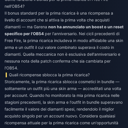
nell'OB54?
Il bonus standard per la prima ricarica è una ricompensa a
livello di account che si attiva la prima volta che acquisti
diamanti — ma Garena
non ha annunciato un boost o un reset
specifico per l'OB54
per l'anniversario. Nei cicli precedenti di
Free Fire, la prima ricarica includeva in modo affidabile una skin
arma e un outfit il cui valore combinato superava il costo in
diamanti. Quella meccanica non è esclusiva dell'anniversario e
nessuna nota della patch conferma che sia cambiata per
l'OB54.
Quali ricompense sblocca la prima ricarica?
Storicamente, la prima ricarica sblocca cosmetici in bundle —
solitamente un outfit più una skin arma — accreditati una volta
per account. Quando ho monitorato la mia prima ricarica nelle
stagioni precedenti, la skin arma e l'outfit in bundle superavano
facilmente il valore dei diamanti spesi, rendendolo il miglior
acquisto singolo per un account nuovo. Considera qualsiasi
ricompensa attuale per la prima ricarica come un'opportunità