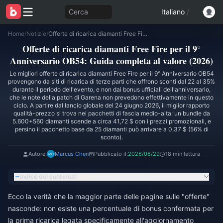
Cerca
Italiano
/
Home
/
Notizie
/
Offerte di ricarica diamanti Free Fire per il 9° Anniversario OB54: Guida completa al valore (2026)
Offerte di ricarica diamanti Free Fire per il 9°
Anniversario OB54: Guida completa al valore (2026)
Le migliori offerte di ricarica diamanti Free Fire per il 9° Anniversario OB54
provengono da siti di ricarica di terze parti che offrono sconti dal 22 al 35%
durante il periodo dell'evento, e non dai bonus ufficiali dell'anniversario,
che le note della patch di Garena non prevedono effettivamente in questo
ciclo. A partire dal lancio globale del 24 giugno 2026, il miglior rapporto
qualità-prezzo si trova nei pacchetti di fascia medio-alta: un bundle da
5.600+560 diamanti scende a circa 41,72 $ con i prezzi promozionali, e
persino il pacchetto base da 25 diamanti può arrivare a 0,37 $ (56% di
sconto).
Autore:
Marcus Chen
Pubblicato il:
2026/06/29
18 min lettura
Indice dei contenuti
Ecco la verità che la maggior parte delle pagine sulle "offerte"
nasconde: non esiste una percentuale di bonus confermata per
la prima ricarica legata specificamente all'aggiornamento