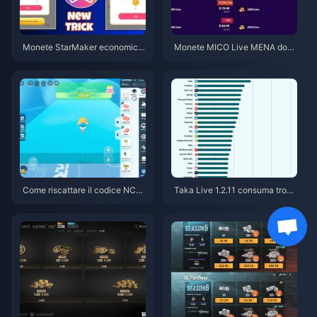
Monete StarMaker economich
Monete MICO Live MENA dopo
e per le audizioni di Supernova
la v5.2: Le offerte più economi
X 2026 (Sconto del 12-23%)
che del 2026
Come riscattare il codice NCR
Taka Live 1.2.11 consuma tropp
CKYT8EF per monete Eggy gra
a batteria dopo l'aggiornament
tuite (ago 2026)
o di luglio 2026? Cause e soluz
ioni