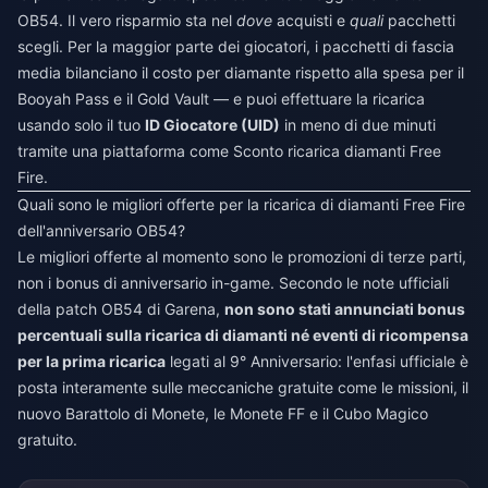
OB54. Il vero risparmio sta nel
dove
acquisti e
quali
pacchetti
scegli. Per la maggior parte dei giocatori, i pacchetti di fascia
media bilanciano il costo per diamante rispetto alla spesa per il
Booyah Pass e il Gold Vault — e puoi effettuare la ricarica
usando solo il tuo
ID Giocatore (UID)
in meno di due minuti
tramite una piattaforma come
Sconto ricarica diamanti Free
Fire
.
Quali sono le migliori offerte per la ricarica di diamanti Free Fire
dell'anniversario OB54?
Le migliori offerte al momento sono le promozioni di terze parti,
non i bonus di anniversario in-game. Secondo le note ufficiali
della patch OB54 di Garena,
non sono stati annunciati bonus
percentuali sulla ricarica di diamanti né eventi di ricompensa
per la prima ricarica
legati al 9° Anniversario: l'enfasi ufficiale è
posta interamente sulle meccaniche gratuite come le missioni, il
nuovo Barattolo di Monete, le Monete FF e il Cubo Magico
gratuito.