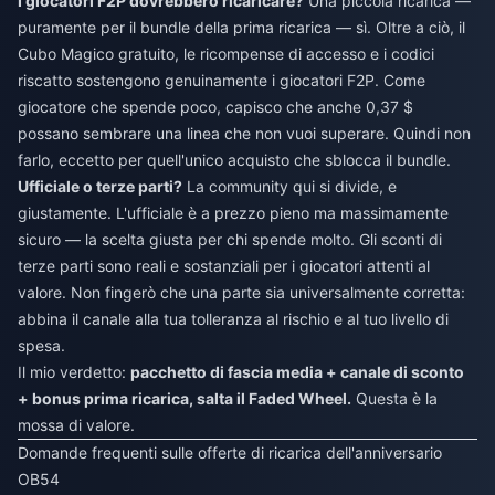
I giocatori F2P dovrebbero ricaricare?
Una piccola ricarica —
puramente per il bundle della prima ricarica — sì. Oltre a ciò, il
Cubo Magico gratuito, le ricompense di accesso e i codici
riscatto sostengono genuinamente i giocatori F2P. Come
giocatore che spende poco, capisco che anche 0,37 $
possano sembrare una linea che non vuoi superare. Quindi non
farlo, eccetto per quell'unico acquisto che sblocca il bundle.
Ufficiale o terze parti?
La community qui si divide, e
giustamente. L'ufficiale è a prezzo pieno ma massimamente
sicuro — la scelta giusta per chi spende molto. Gli sconti di
terze parti sono reali e sostanziali per i giocatori attenti al
valore. Non fingerò che una parte sia universalmente corretta:
abbina il canale alla tua tolleranza al rischio e al tuo livello di
spesa.
Il mio verdetto:
pacchetto di fascia media + canale di sconto
+ bonus prima ricarica, salta il Faded Wheel.
Questa è la
mossa di valore.
Domande frequenti sulle offerte di ricarica dell'anniversario
OB54