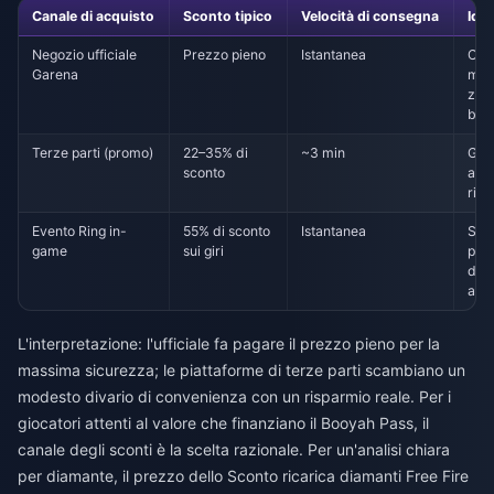
Canale di acquisto
Sconto tipico
Velocità di consegna
Idea
Negozio ufficiale
Prezzo pieno
Istantanea
Chi
Garena
molt
zero
ban
Terze parti (promo)
22–35% di
~3 min
Gioc
sconto
atte
ris
Evento Ring in-
55% di sconto
Istantanea
Solo
game
sui giri
per i
dell
ario
L'interpretazione: l'ufficiale fa pagare il prezzo pieno per la
massima sicurezza; le piattaforme di terze parti scambiano un
modesto divario di convenienza con un risparmio reale. Per i
giocatori attenti al valore che finanziano il Booyah Pass, il
canale degli sconti è la scelta razionale. Per un'analisi chiara
per diamante, il prezzo dello
Sconto ricarica diamanti Free Fire