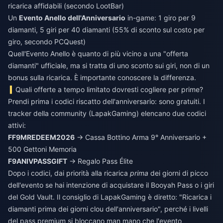
ricarica affidabili (secondo LootBar)
Un
Evento Anello dell'Anniversario
in-game: 1 giro per 9
diamanti, 5 giri per 40 diamanti (55% di sconto sul costo per
giro, secondo PCQuest)
Quell'Evento Anello è quanto di più vicino a una "offerta
diamanti" ufficiale, ma si tratta di uno sconto sui giri, non di un
bonus sulla ricarica. È importante conoscere la differenza.
Quali offerte a tempo limitato dovresti cogliere per prime?
Prendi prima i codici riscatto dell'anniversario: sono gratuiti. I
tracker della community (LapakGaming) elencano due codici
attivi:
FF9MREDEEM2026
→ Cassa Bottino Arma 9° Anniversario +
500 Gettoni Memoria
F9ANIVPASSGIFT
→ Regalo Pass Élite
Dopo i codici, dai priorità alla ricarica
prima
dei giorni di picco
dell'evento se hai intenzione di acquistare il Booyah Pass o i giri
del Gold Vault. Il consiglio di LapakGaming è diretto: "Ricarica i
diamanti prima dei giorni clou dell'anniversario", perché i livelli
del pass premium si bloccano man mano che l'evento