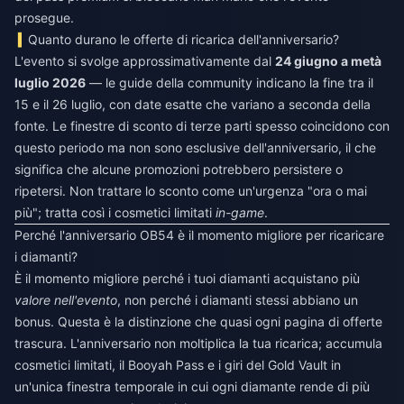
prosegue.
Quanto durano le offerte di ricarica dell'anniversario?
L'evento si svolge approssimativamente dal
24 giugno a metà
luglio 2026
— le guide della community indicano la fine tra il
15 e il 26 luglio, con date esatte che variano a seconda della
fonte. Le finestre di sconto di terze parti spesso coincidono con
questo periodo ma non sono esclusive dell'anniversario, il che
significa che alcune promozioni potrebbero persistere o
ripetersi. Non trattare lo sconto come un'urgenza "ora o mai
più"; tratta così i cosmetici limitati
in-game
.
Perché l'anniversario OB54 è il momento migliore per ricaricare
i diamanti?
È il momento migliore perché i tuoi diamanti acquistano più
valore nell'evento
, non perché i diamanti stessi abbiano un
bonus. Questa è la distinzione che quasi ogni pagina di offerte
trascura. L'anniversario non moltiplica la tua ricarica; accumula
cosmetici limitati, il Booyah Pass e i giri del Gold Vault in
un'unica finestra temporale in cui ogni diamante rende di più