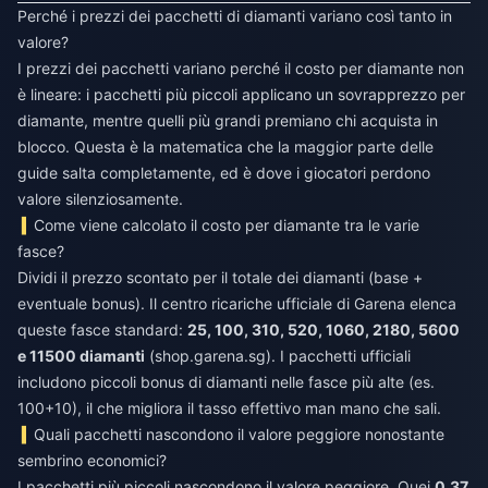
Perché i prezzi dei pacchetti di diamanti variano così tanto in
valore?
I prezzi dei pacchetti variano perché il costo per diamante non
è lineare: i pacchetti più piccoli applicano un sovrapprezzo per
diamante, mentre quelli più grandi premiano chi acquista in
blocco. Questa è la matematica che la maggior parte delle
guide salta completamente, ed è dove i giocatori perdono
valore silenziosamente.
Come viene calcolato il costo per diamante tra le varie
fasce?
Dividi il prezzo scontato per il totale dei diamanti (base +
eventuale bonus). Il centro ricariche ufficiale di Garena elenca
queste fasce standard:
25, 100, 310, 520, 1060, 2180, 5600
e 11500 diamanti
(shop.garena.sg). I pacchetti ufficiali
includono piccoli bonus di diamanti nelle fasce più alte (es.
100+10), il che migliora il tasso effettivo man mano che sali.
Quali pacchetti nascondono il valore peggiore nonostante
sembrino economici?
I pacchetti più piccoli nascondono il valore peggiore. Quei
0,37