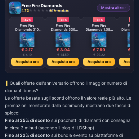
Free Fire Diamonds
Mostra altro ›
4.73
657 venduto
-47%
-73%
-73%
-73
Free Fire
Free Fire
Free Fire
Free F
Diamonds 310
Diamonds 530
Diamonds 1,080
Diamonds 
Diamonds
Diamonds
Diamonds
Diamo
【Middle East
【Middle East
【Middle 
region optional】
region optional】
region opt
€ 2.17
€ 3.94
€ 7.89
€ 15.
€ 4.10
€ 14.59
€ 29.22
€ 58.4
Acquista ora
Acquista ora
Acquista ora
Acquista
Quali offerte dell'anniversario offrono il maggior numero di
diamanti bonus?
Le offerte basate sugli sconti offrono il valore reale più alto. Le
promozioni monitorate dalla community mostrano due fasce di
spicco:
Fino al 35% di sconto
sui pacchetti di diamanti con consegna
in circa 3 minuti (secondo il blog di LDShop)
Fino al 22% di sconto
sui bundle evento su piattaforme di