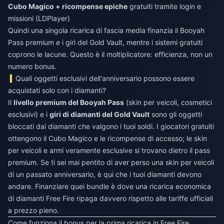
Cubo Magico + ricompense epiche
gratuiti tramite login e
missioni (LDPlayer)
Quindi una singola ricarica di fascia media finanzia il Booyah
Pass premium
e
i giri del Gold Vault, mentre i sistemi gratuiti
coprono le lacune. Questo è il moltiplicatore: efficienza, non un
numero bonus.
Quali oggetti esclusivi dell'anniversario possono essere
acquistati solo con i diamanti?
Il
livello premium del Booyah Pass
(skin per veicoli, cosmetici
esclusivi) e i
giri di diamanti del Gold Vault
sono gli oggetti
bloccati dai diamanti che valgono i tuoi soldi. I giocatori gratuiti
ottengono il Cubo Magico e le ricompense di accesso; le skin
per veicoli e armi veramente esclusive si trovano dietro il pass
premium. Se ti sei mai pentito di aver perso una skin per veicoli
di un passato anniversario, è qui che i tuoi diamanti devono
andare. Finanziare quei bundle è dove una
ricarica economica
di diamanti Free Fire
ripaga davvero rispetto alle tariffe ufficiali
a prezzo pieno.
Come funziona il bonus per la prima ricarica in Free Fire