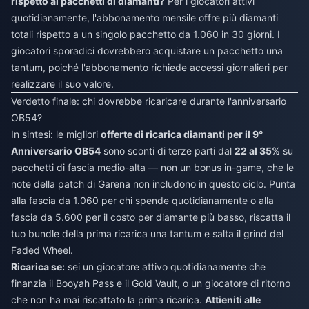
rispetto ai pacchetti di diamanti?
Per i giocatori attivi
quotidianamente, l'abbonamento mensile offre più diamanti
totali rispetto a un singolo pacchetto da 1.060 in 30 giorni. I
giocatori sporadici dovrebbero acquistare un pacchetto una
tantum, poiché l'abbonamento richiede accessi giornalieri per
realizzare il suo valore.
Verdetto finale: chi dovrebbe ricaricare durante l'anniversario
OB54?
In sintesi: le migliori
offerte di ricarica diamanti per il 9°
Anniversario OB54
sono sconti di terze parti dal
22 al 35%
su
pacchetti di fascia medio-alta — non un bonus in-game, che le
note della patch di Garena non includono in questo ciclo. Punta
alla fascia da 1.060 per chi spende quotidianamente o alla
fascia da 5.600 per il costo per diamante più basso, riscatta il
tuo bundle della prima ricarica una tantum e salta il grind del
Faded Wheel.
Ricarica se:
sei un giocatore attivo quotidianamente che
finanzia il Booyah Pass e il Gold Vault, o un giocatore di ritorno
che non ha mai riscattato la prima ricarica.
Attieniti alle