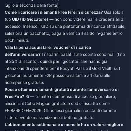
luglio a seconda della fonte).
Come ricaricare i diamanti Free Fire in sicurezza?
Usa solo il
tuo
UID (ID Giocatore)
— non condividere mai le credenziali di
accesso. Inserisci l'UID su una piattaforma di ricarica affidabile,
seleziona un pacchetto, paga e verifica il saldo in-game entro
pochi minuti.
Vale la pena acquistare i voucher di ricarica
dell'anniversario?
I risparmi basati sullo sconto sono reali (fino
al 35% di sconto), quindi per i giocatori che hanno già
intenzione di spendere per il Booyah Pass o il Gold Vault, sì. I
giocatori puramente F2P possono saltarli e affidarsi alle
ricompense gratuite.
Posso ottenere diamanti gratuiti durante l'anniversario di
Free Fire?
Sì — tramite ricompense di accesso giornaliero,
missioni, il Cubo Magico gratuito e codici riscatto come
FF9MREDEEM2026. Gli accessi giornalieri costanti durante
l'intero evento massimizzano il bottino gratuito.
L'abbonamento settimanale o mensile ha un valore migliore