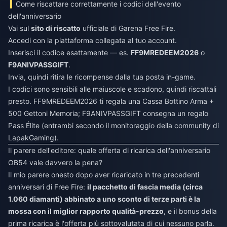
Come riscattare correttamente i codici dell'evento
dell'anniversario
Vai sul
sito di riscatto
ufficiale di Garena Free Fire.
Accedi con la piattaforma collegata al tuo account.
Inserisci il codice esattamente — es.
FF9MREDEEM2026
o
F9ANIVPASSGIFT
.
Invia, quindi ritira le ricompense dalla tua posta in-game.
I codici sono sensibili alle maiuscole e scadono, quindi riscattali
presto. FF9MREDEEM2026 ti regala una Cassa Bottino Arma +
500 Gettoni Memoria; F9ANIVPASSGIFT consegna un regalo
Pass Élite (entrambi secondo il monitoraggio della community di
LapakGaming).
Il parere dell'editore: quale offerta di ricarica dell'anniversario
OB54 vale davvero la pena?
Il mio parere onesto dopo aver ricaricato in tre precedenti
anniversari di Free Fire:
il pacchetto di fascia media (circa
1.060 diamanti) abbinato a uno sconto di terze parti è la
mossa con il miglior rapporto qualità-prezzo
, e il bonus della
prima ricarica è l'offerta più sottovalutata di cui nessuno parla.