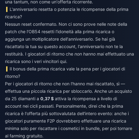
una tantum, non come un'offerta ricorrente.
L'anniversario resetta o potenzia le ricompense della prima
ricarica?
Nessun reset confermato. Non ci sono prove nelle note della
patch che l'OB54 resetti l'idoneità alla prima ricarica o
aggiunga un moltiplicatore dell'anniversario. Se hai già
riscattato la tua su questo account, l'anniversario non te la
restituirà. I giocatori di ritorno che
non hanno mai
effettuato una
ricarica sono i veri vincitori qui.
Il bonus della prima ricarica vale la pena per i giocatori di
ritorno?
Per i giocatori di ritorno che non l'hanno mai riscattato, sì —
effettua una piccola ricarica per sbloccarlo. Anche un acquisto
da 25 diamanti a
0,37 $
attiva la ricompensa a livello di
account nei cicli passati. Personalmente, direi che la prima
ricarica è l'offerta più sottovalutata dell'intero evento: anche i
giocatori puramente F2P dovrebbero effettuare una ricarica
minima solo per riscattare i cosmetici in bundle, per poi tornare
al farming gratuito.