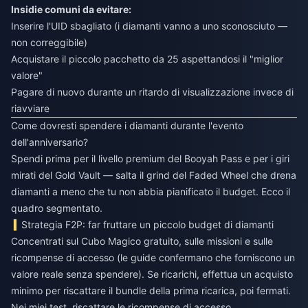
Insidie comuni da evitare:
Inserire l'UID sbagliato (i diamanti vanno a uno sconosciuto —
non correggibile)
Acquistare il piccolo pacchetto da 25 aspettandosi il "miglior
valore"
Pagare di nuovo durante un ritardo di visualizzazione invece di
riavviare
Come dovresti spendere i diamanti durante l'evento
dell'anniversario?
Spendi prima per il livello premium del Booyah Pass e per i giri
mirati del Gold Vault — salta il grind del Faded Wheel che drena
diamanti a meno che tu non abbia pianificato il budget. Ecco il
quadro segmentato.
Strategia F2P: far fruttare un piccolo budget di diamanti
Concentrati sul Cubo Magico gratuito, sulle missioni e sulle
ricompense di accesso (le guide confermano che forniscono un
valore reale senza spendere). Se ricarichi, effettua un acquisto
minimo per riscattare il bundle della prima ricarica, poi fermati.
Nei miei test, riscattare le ricompense di accesso