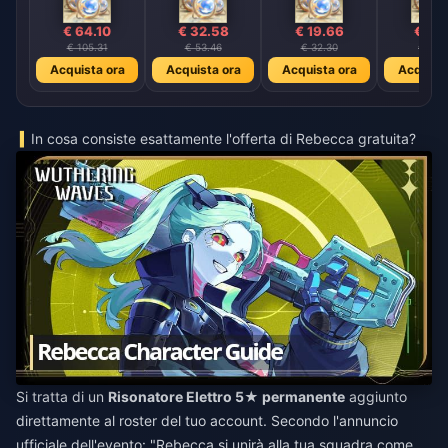
€ 64.10
€ 32.58
€ 19.66
€ 9.
€ 105.31
€ 53.46
€ 32.30
€ 16.1
Acquista ora
Acquista ora
Acquista ora
Acquista
In cosa consiste esattamente l'offerta di Rebecca gratuita?
Si tratta di un
Risonatore Elettro 5★ permanente
aggiunto
direttamente al roster del tuo account. Secondo l'annuncio
ufficiale dell'evento: "Rebecca si unirà alla tua squadra come