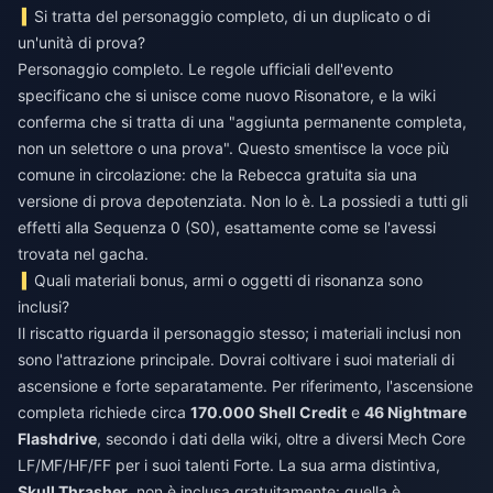
Si tratta del personaggio completo, di un duplicato o di
un'unità di prova?
Personaggio completo. Le regole ufficiali dell'evento
specificano che si unisce come nuovo Risonatore, e la wiki
conferma che si tratta di una "aggiunta permanente completa,
non un selettore o una prova". Questo smentisce la voce più
comune in circolazione: che la Rebecca gratuita sia una
versione di prova depotenziata. Non lo è. La possiedi a tutti gli
effetti alla Sequenza 0 (S0), esattamente come se l'avessi
trovata nel gacha.
Quali materiali bonus, armi o oggetti di risonanza sono
inclusi?
Il riscatto riguarda il personaggio stesso; i materiali inclusi non
sono l'attrazione principale. Dovrai coltivare i suoi materiali di
ascensione e forte separatamente. Per riferimento, l'ascensione
completa richiede circa
170.000 Shell Credit
e
46 Nightmare
Flashdrive
, secondo i dati della wiki, oltre a diversi Mech Core
LF/MF/HF/FF per i suoi talenti Forte. La sua arma distintiva,
Skull Thrasher
, non è inclusa gratuitamente: quella è