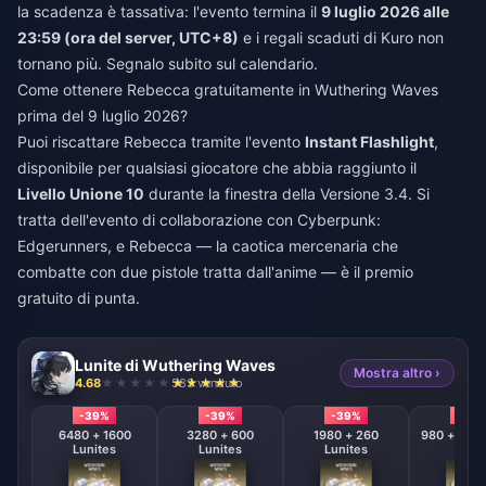
la scadenza è tassativa: l'evento termina il
9 luglio 2026 alle
23:59 (ora del server, UTC+8)
e i regali scaduti di Kuro non
tornano più. Segnalo subito sul calendario.
Come ottenere Rebecca gratuitamente in Wuthering Waves
prima del 9 luglio 2026?
Puoi riscattare Rebecca tramite l'evento
Instant Flashlight
,
disponibile per qualsiasi giocatore che abbia raggiunto il
Livello Unione 10
durante la finestra della Versione 3.4. Si
tratta dell'evento di collaborazione con Cyberpunk:
Edgerunners, e Rebecca — la caotica mercenaria che
combatte con due pistole tratta dall'anime — è il premio
gratuito di punta.
Lunite di Wuthering Waves
Mostra altro ›
4.68
583 venduto
-39%
-39%
-39%
-39
6480 + 1600
3280 + 600
1980 + 260
980 + 110 
Lunites
Lunites
Lunites