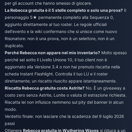
per gli account che hanno smesso di giocare.
La Rebecca gratuita è il 5 stelle completo o solo una prova?
Il
personaggio 5★ permanente completo alla Sequenza 0,
aggiunto direttamente al tuo roster. Le regole ufficiali
dell'evento e la wiki confermano che si unisce come nuovo
Risonatore: non è una prova, non è un selettore, non è un
duplicato.
Perché Rebecca non appare nel mio inventario?
Molto spesso
perché sei sotto il Livello Unione 10, il tuo client non è
aggiornato alla Versione 3.4 o non hai premuto riscatta nella
scheda Instant Flashlight. Controlla il tuo LU e il roster
direttamente; un riscatto riuscito appare istantaneamente.
Riscatta Rebecca gratuita costa Astrite?
No. È un giveaway a
costo zero senza Astrite, Lunite o valuta di estrazione richiesta.
Riscatta lei non influisce nemmeno sul pity del banner in alcun
modo.
Verdetto finale: non lasciare che la scadenza del 9 luglio 2026
passi
Ottenere
Rebecca gratuita in Wuthering Waves
si riduce a un