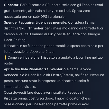
Giocatori F2P:
Riscatta a S0, costruiscila con gli Echo coltivati
gratuitamente, abbinala a Lucy se ce l'hai. Spesa zero
necessaria per un sub-DPS funzionale.
Spender / acquirenti del pass mensile:
Considera l'arma
distintiva
Skull Thrasher
per il massimo danno da torretta fuori
campo e valuta il banner di Lucy per la squadra con sinergia
Hack-Shifting.
Il riscatto in sé è identico per entrambi: la spesa conta solo per
l'ottimizzazione
dopo
che è tua.
Come verificare che il riscatto sia andato a buon fine nel tuo
roster
Apri la tua
lista Risonatori / inventario
e cerca la voce
Rebecca. Se è lì con il suo kit Elettro/Pistola, hai finito. Nessuna
posta, nessuno stato in sospeso: un riscatto riuscito è
immediato e visibile.
Cosa dovresti fare dopo aver riscattato Rebecca?
Riscatta prima, costruisci dopo. I nuovi giocatori che si
ossessionano per una Rebecca perfetta prima di aver