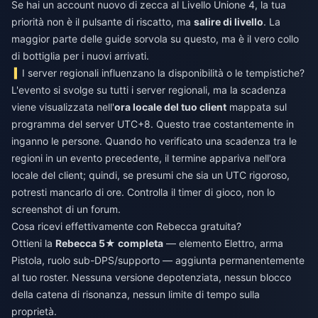
Se hai un account nuovo di zecca al Livello Unione 4, la tua
priorità non è il pulsante di riscatto, ma
salire di livello
. La
maggior parte delle guide sorvola su questo, ma è il vero collo
di bottiglia per i nuovi arrivati.
I server regionali influenzano la disponibilità o le tempistiche?
L'evento si svolge su tutti i server regionali, ma la scadenza
viene visualizzata nell'
ora locale del tuo client
mappata sul
programma del server UTC+8. Questo trae costantemente in
inganno le persone. Quando ho verificato una scadenza tra le
regioni in un evento precedente, il termine appariva nell'ora
locale del client; quindi, se presumi che sia un UTC rigoroso,
potresti mancarlo di ore. Controlla il timer di gioco, non lo
screenshot di un forum.
Cosa ricevi effettivamente con Rebecca gratuita?
Ottieni la
Rebecca 5★ completa
— elemento Elettro, arma
Pistola, ruolo sub-DPS/supporto — aggiunta permanentemente
al tuo roster. Nessuna versione depotenziata, nessun blocco
della catena di risonanza, nessun limite di tempo sulla
proprietà.