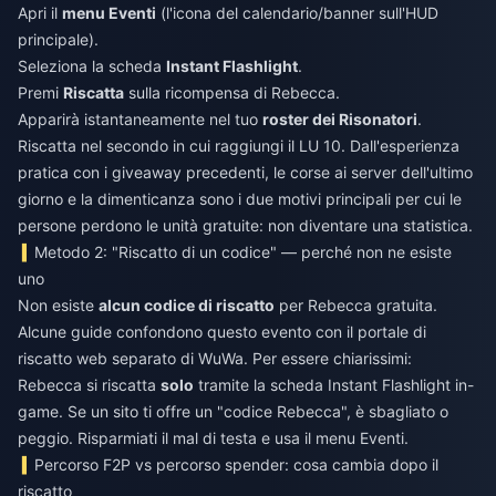
Apri il
menu Eventi
(l'icona del calendario/banner sull'HUD
principale).
Seleziona la scheda
Instant Flashlight
.
Premi
Riscatta
sulla ricompensa di Rebecca.
Apparirà istantaneamente nel tuo
roster dei Risonatori
.
Riscatta nel secondo in cui raggiungi il LU 10. Dall'esperienza
pratica con i giveaway precedenti, le corse ai server dell'ultimo
giorno e la dimenticanza sono i due motivi principali per cui le
persone perdono le unità gratuite: non diventare una statistica.
Metodo 2: "Riscatto di un codice" — perché non ne esiste
uno
Non esiste
alcun codice di riscatto
per Rebecca gratuita.
Alcune guide confondono questo evento con il portale di
riscatto web separato di WuWa. Per essere chiarissimi:
Rebecca si riscatta
solo
tramite la scheda Instant Flashlight in-
game. Se un sito ti offre un "codice Rebecca", è sbagliato o
peggio. Risparmiati il mal di testa e usa il menu Eventi.
Percorso F2P vs percorso spender: cosa cambia dopo il
riscatto