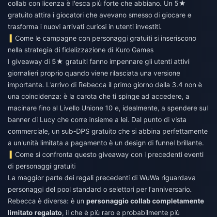
collab con licenza è l'esca più forte che abbiano. Un 5★
gratuito attira i giocatori che avevano smesso di giocare e
trasforma i nuovi arrivati curiosi in utenti investiti.
Come le campagne con personaggi gratuiti si inseriscono
nella strategia di fidelizzazione di Kuro Games
I giveaway di 5★ gratuiti fanno impennare gli utenti attivi
giornalieri proprio quando viene rilasciata una versione
importante. L'arrivo di Rebecca il primo giorno della 3.4 non è
una coincidenza: è la carota che ti spinge ad accedere, a
macinare fino al Livello Unione 10 e, idealmente, a spendere sul
banner di Lucy che corre insieme a lei. Dal punto di vista
commerciale, un sub-DPS gratuito che si abbina perfettamente
a un'unità limitata a pagamento è un design di funnel brillante.
Come si confronta questo giveaway con i precedenti eventi
di personaggi gratuiti
La maggior parte dei regali precedenti di WuWa riguardava
personaggi del pool standard o selettori per l'anniversario.
Rebecca è diversa: è un
personaggio collab completamente
limitato regalato
, il che è più raro e probabilmente più