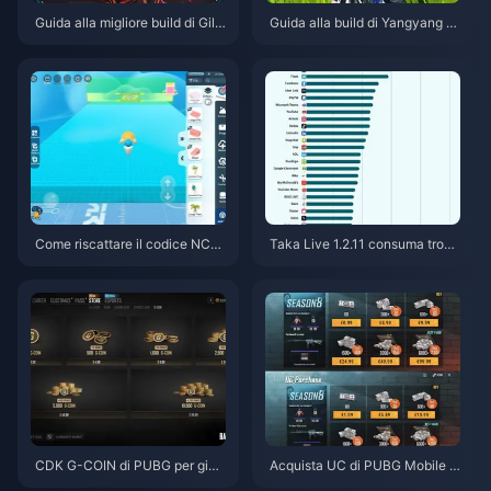
Guida alla migliore build di Gilg
Guida alla build di Yangyang X
amesh in HSR | Agosto 2026
uanling | Agosto 2026
Come riscattare il codice NCR
Taka Live 1.2.11 consuma tropp
CKYT8EF per monete Eggy gra
a batteria dopo l'aggiornament
tuite (ago 2026)
o di luglio 2026? Cause e soluz
ioni
CDK G-COIN di PUBG per giug
Acquista UC di PUBG Mobile a
no 2026: la doppia promo da 9
basso prezzo per la collaborazi