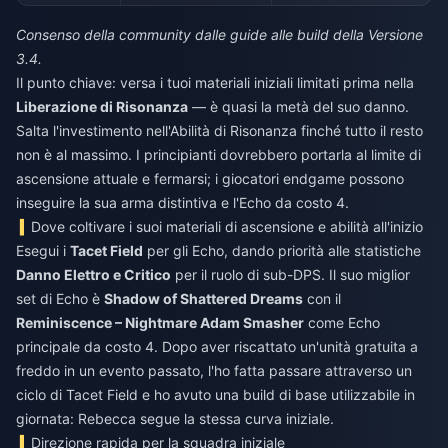
Consenso della community dalle guide alle build della Versione
3.4.
Il punto chiave: versa i tuoi materiali iniziali limitati prima nella
Liberazione di Risonanza
— è quasi la metà del suo danno.
Salta l'investimento nell'Abilità di Risonanza finché tutto il resto
non è al massimo. I principianti dovrebbero portarla al limite di
ascensione attuale e fermarsi; i giocatori endgame possono
inseguire la sua arma distintiva e l'Echo da costo 4.
Dove coltivare i suoi materiali di ascensione e abilità all'inizio
Esegui i
Tacet Field
per gli Echo, dando priorità alle statistiche
Danno Elettro e Critico
per il ruolo di sub-DPS. Il suo miglior
set di Echo è
Shadow of Shattered Dreams
con il
Reminiscence – Nightmare Adam Smasher
come Echo
principale da costo 4. Dopo aver riscattato un'unità gratuita a
freddo in un evento passato, l'ho fatta passare attraverso un
ciclo di Tacet Field e ho avuto una build di base utilizzabile in
giornata: Rebecca segue la stessa curva iniziale.
Direzione rapida per la squadra iniziale