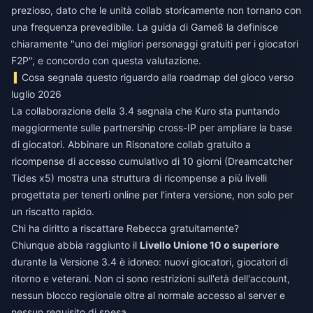
prezioso, dato che le unità collab storicamente non tornano con
una frequenza prevedibile. La guida di Game8 la definisce
chiaramente "uno dei migliori personaggi gratuiti per i giocatori
F2P", e concordo con questa valutazione.
Cosa segnala questo riguardo alla roadmap del gioco verso
luglio 2026
La collaborazione della 3.4 segnala che Kuro sta puntando
maggiormente sulle partnership cross-IP per ampliare la base
di giocatori. Abbinare un Risonatore collab gratuito a
ricompense di accesso cumulativo di 10 giorni (Dreamcatcher
Tides x5) mostra una struttura di ricompense a più livelli
progettata per tenerti online per l'intera versione, non solo per
un riscatto rapido.
Chi ha diritto a riscattare Rebecca gratuitamente?
Chiunque abbia raggiunto il
Livello Unione 10 o superiore
durante la Versione 3.4 è idoneo: nuovi giocatori, giocatori di
ritorno e veterani. Non ci sono restrizioni sull'età dell'account,
nessun blocco regionale oltre al normale accesso al server e
nessun requisito di spesa.