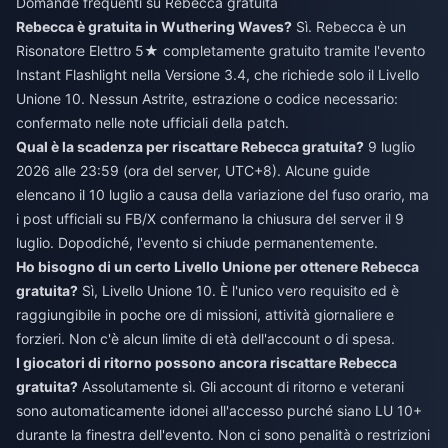
Domande frequenti su Rebecca gratuita
Rebecca è gratuita in Wuthering Waves?
Sì. Rebecca è un
Risonatore Elettro 5★ completamente gratuito tramite l'evento
Instant Flashlight nella Versione 3.4, che richiede solo il Livello
Unione 10. Nessun Astrite, estrazione o codice necessario:
confermato nelle note ufficiali della patch.
Qual è la scadenza per riscattare Rebecca gratuita?
9 luglio
2026 alle 23:59 (ora del server, UTC+8). Alcune guide
elencano il 10 luglio a causa della variazione del fuso orario, ma
i post ufficiali su FB/X confermano la chiusura del server il 9
luglio. Dopodiché, l'evento si chiude permanentemente.
Ho bisogno di un certo Livello Unione per ottenere Rebecca
gratuita?
Sì, Livello Unione 10. È l'unico vero requisito ed è
raggiungibile in poche ore di missioni, attività giornaliere e
forzieri. Non c'è alcun limite di età dell'account o di spesa.
I giocatori di ritorno possono ancora riscattare Rebecca
gratuita?
Assolutamente sì. Gli account di ritorno e veterani
sono automaticamente idonei all'accesso purché siano LU 10+
durante la finestra dell'evento. Non ci sono penalità o restrizioni