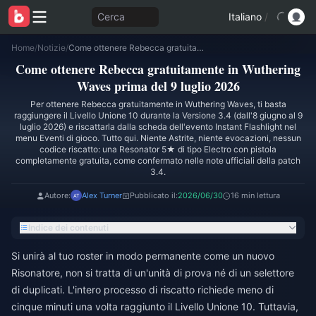
Cerca
Italiano
/
Home
/
Notizie
/
Come ottenere Rebecca gratuitamente in Wuthering Waves prima del 9 luglio 2026
Come ottenere Rebecca gratuitamente in Wuthering
Waves prima del 9 luglio 2026
Per ottenere Rebecca gratuitamente in Wuthering Waves, ti basta
raggiungere il Livello Unione 10 durante la Versione 3.4 (dall'8 giugno al 9
luglio 2026) e riscattarla dalla scheda dell'evento Instant Flashlight nel
menu Eventi di gioco. Tutto qui. Niente Astrite, niente evocazioni, nessun
codice riscatto: una Resonator 5★ di tipo Electro con pistola
completamente gratuita, come confermato nelle note ufficiali della patch
3.4.
Autore:
Alex Turner
Pubblicato il:
2026/06/30
16 min lettura
Indice dei contenuti
Si unirà al tuo roster in modo permanente come un nuovo
Risonatore, non si tratta di un'unità di prova né di un selettore
di duplicati. L'intero processo di riscatto richiede meno di
cinque minuti una volta raggiunto il Livello Unione 10. Tuttavia,