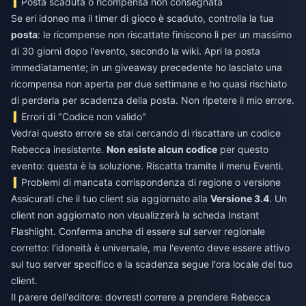
Posta scaduta o ricompensa non consegnata
Se eri idoneo ma il timer di gioco è scaduto, controlla la tua
posta
: le ricompense non riscattate finiscono lì per un massimo
di 30 giorni dopo l'evento, secondo la wiki. Apri la posta
immediatamente; in un giveaway precedente ho lasciato una
ricompensa non aperta per due settimane e ho quasi rischiato
di perderla per scadenza della posta. Non ripetere il mio errore.
Errori di "Codice non valido"
Vedrai questo errore se stai cercando di riscattare un codice
Rebecca inesistente.
Non esiste alcun codice
per questo
evento: questa è la soluzione. Riscatta tramite il menu Eventi.
Problemi di mancata corrispondenza di regione o versione
Assicurati che il tuo client sia aggiornato alla
Versione 3.4
. Un
client non aggiornato non visualizzerà la scheda Instant
Flashlight. Conferma anche di essere sul server regionale
corretto: l'idoneità è universale, ma l'evento deve essere attivo
sul tuo server specifico e la scadenza segue l'ora locale del tuo
client.
Il parere dell'editore: dovresti correre a prendere Rebecca