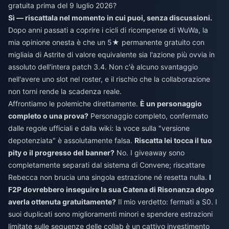
gratuita prima del 9 luglio 2026?
Sì — riscattala nel momento in cui puoi, senza discussioni.
Dopo anni passati a coprire i cicli di ricompense di WuWa, la
mia opinione onesta è che un 5★ permanente gratuito con
migliaia di Astrite di valore equivalente sia l'azione più ovvia in
assoluto dell'intera patch 3.4. Non c'è alcuno svantaggio
nell'avere uno slot nel roster, e il rischio che la collaborazione
non torni rende la scadenza reale.
Affrontiamo le polemiche direttamente.
È un personaggio
completo o una prova?
Personaggio completo, confermato
dalle regole ufficiali e dalla wiki: la voce sulla "versione
depotenziata" è assolutamente falsa.
Riscatta lei tocca il tuo
pity o il progresso del banner?
No. I giveaway sono
completamente separati dal sistema di Convene; riscattare
Rebecca non brucia una singola estrazione né resetta nulla.
I
F2P dovrebbero inseguire la sua Catena di Risonanza dopo
averla ottenuta gratuitamente?
Il mio verdetto: fermati a S0. I
suoi duplicati sono miglioramenti minori e spendere estrazioni
limitate sulle sequenze delle collab è un cattivo investimento