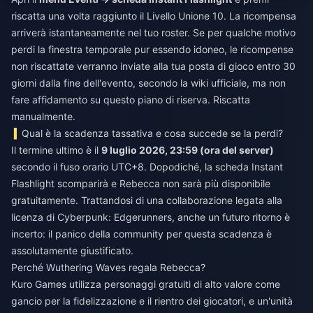
riscatta una volta raggiunto il Livello Unione 10. La ricompensa
arriverà istantaneamente nel tuo roster. Se per qualche motivo
perdi la finestra temporale pur essendo idoneo, le ricompense
non riscattate verranno inviate alla tua posta di gioco entro 30
giorni dalla fine dell'evento, secondo la wiki ufficiale, ma non
fare affidamento su questo piano di riserva. Riscatta
manualmente.
Qual è la scadenza tassativa e cosa succede se la perdi?
Il termine ultimo è il
9 luglio 2026, 23:59 (ora del server)
secondo il fuso orario UTC+8. Dopodiché, la scheda Instant
Flashlight scomparirà e Rebecca non sarà più disponibile
gratuitamente. Trattandosi di una collaborazione legata alla
licenza di Cyberpunk: Edgerunners, anche un futuro ritorno è
incerto: il panico della community per questa scadenza è
assolutamente giustificato.
Perché Wuthering Waves regala Rebecca?
Kuro Games utilizza personaggi gratuiti di alto valore come
gancio per la fidelizzazione e il rientro dei giocatori, e un'unità