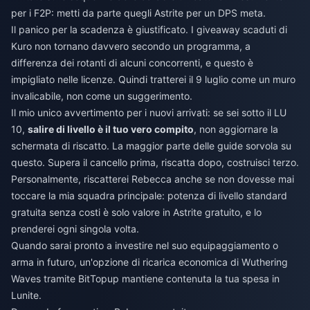
per i F2P: metti da parte quegli Astrite per un DPS meta.
Il panico per la scadenza è giustificato. I giveaway scaduti di
Kuro non tornano davvero secondo un programma, a
differenza dei rotanti di alcuni concorrenti, e questo è
impigliato nelle licenze. Quindi tratterei il 9 luglio come un muro
invalicabile, non come un suggerimento.
Il mio unico avvertimento per i nuovi arrivati: se sei sotto il LU
10,
salire di livello è il tuo vero compito
, non aggiornare la
schermata di riscatto. La maggior parte delle guide sorvola su
questo. Supera il cancello prima, riscatta dopo, costruisci terzo.
Personalmente, riscatterei Rebecca anche se non dovesse mai
toccare la mia squadra principale: potenza di livello standard
gratuita senza costi è solo valore in Astrite gratuito, e lo
prenderei ogni singola volta.
Quando sarai pronto a investire nel suo equipaggiamento o
arma in futuro, un'opzione di
ricarica economica di Wuthering
Waves
tramite BitTopup mantiene contenuta la tua spesa in
Lunite.