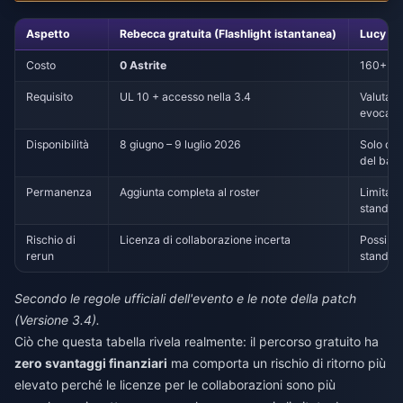
Aspetto
Rebecca gratuita (Flashlight istantanea)
Lucy (B
Costo
0 Astrite
160+ pull
Requisito
UL 10 + accesso nella 3.4
Valuta d
evocazi
Disponibilità
8 giugno – 9 luglio 2026
Solo du
del ban
Permanenza
Aggiunta completa al roster
Limitato
standar
Rischio di
Licenza di collaborazione incerta
Possibil
rerun
standar
Secondo le regole ufficiali dell'evento e le note della patch
(Versione 3.4).
Ciò che questa tabella rivela realmente: il percorso gratuito ha
zero svantaggi finanziari
ma comporta un rischio di ritorno più
elevato perché le licenze per le collaborazioni sono più