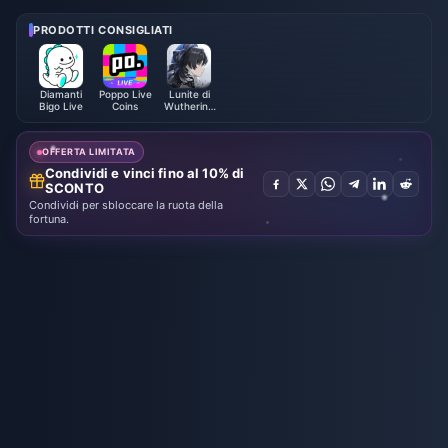
1,43 $ conviene davvero?
one con Naruto Shippuden (lug
lio 2026): costi, i migliori pacch
PRODOTTI CONSIGLIATI
etti e ricariche sicure
Diamanti
Poppo Live
Lunite di
Bigo Live
Coins
Wuthering
Waves
OFFERTA LIMITATA
Condividi e vinci fino al 10% di
SCONTO
Condividi per sbloccare la ruota della
fortuna.