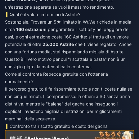
un'estrazione separata se vuoi il massimo rendimento.
Qual è il valore in termini di Astrite?
Sostanziale. Trovare un 5★ limitato in WuWa richiede in media
circa
160 estrazioni
per garantire il soft pity nel peggiore dei
casi, e ogni estrazione costa 160 Astrite: si tratta di un valore
potenziale di oltre
25.000 Astrite
che ti viene regalato. Anche
con una fortuna media, stai risparmiando migliaia di Astrite.
Questo è il vero motivo per cui "riscattala e basta" non è un
consiglio pigro: la matematica lo conferma.
Come si confronta Rebecca gratuita con l'ottenerla
normalmente?
Il percorso gratuito ti fa risparmiare tutto e non ti costa nulla se
non cinque minuti. Il compromesso: la ottieni a S0 senza arma
distintiva, mentre le "balene" del gacha che inseguono i
duplicati investono migliaia di estrazioni per miglioramenti
marginali della sequenza.
Confronto tra riscatto gratuito e costo del gacha