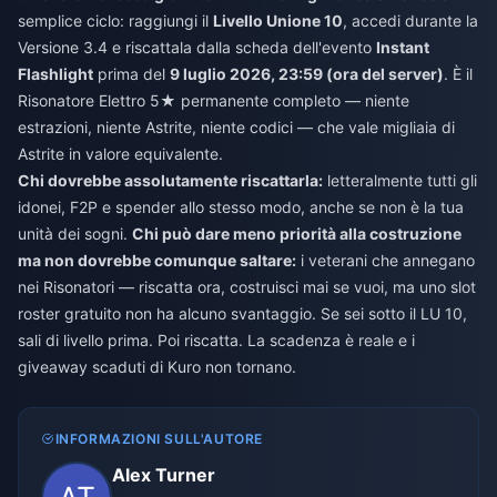
semplice ciclo: raggiungi il
Livello Unione 10
, accedi durante la
Versione 3.4 e riscattala dalla scheda dell'evento
Instant
Flashlight
prima del
9 luglio 2026, 23:59 (ora del server)
. È il
Risonatore Elettro 5★ permanente completo — niente
estrazioni, niente Astrite, niente codici — che vale migliaia di
Astrite in valore equivalente.
Chi dovrebbe assolutamente riscattarla:
letteralmente tutti gli
idonei, F2P e spender allo stesso modo, anche se non è la tua
unità dei sogni.
Chi può dare meno priorità alla costruzione
ma non dovrebbe comunque saltare:
i veterani che annegano
nei Risonatori — riscatta ora, costruisci mai se vuoi, ma uno slot
roster gratuito non ha alcuno svantaggio. Se sei sotto il LU 10,
sali di livello prima. Poi riscatta. La scadenza è reale e i
giveaway scaduti di Kuro non tornano.
INFORMAZIONI SULL'AUTORE
Alex Turner