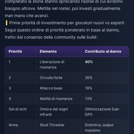
completato la storia stanno sprecando risorse di cui avranno
bisogno altrove. Mettila nel roster, poi investi gradualmente
man mano che avanzi.
Prime priorità di investimento per giocatori nuovi vs esperti
Segui questo ordine di priorità ponderato in base al danno,
tratto dal consenso della community sulle build:
Priorità
Elemento
Contributo al danno
1
Liberazione di
40%
risonanza
2
Circuito forte
26%
3
Attacco base
19%
4
Abilità di risonanza
13%
Set di echi
Ombra dei sogni
Ottimizzazione Sub-
infranti
DPS
Arma
Skull Thrasher
Distintiva, output
massimo