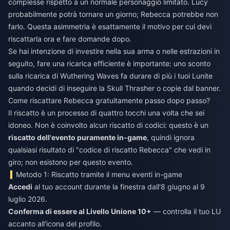
complesse rispetto a un normale personaggio limitato. Lucy
probabilmente potrà tornare un giorno; Rebecca potrebbe non
farlo. Questa asimmetria è esattamente il motivo per cui devi
riscattarla ora e fare domande dopo.
Se hai intenzione di investire nella sua arma o nelle estrazioni in
seguito, fare una ricarica efficiente è importante: uno
sconto
sulla ricarica di Wuthering Waves
fa durare di più i tuoi Lunite
quando decidi di inseguire la Skull Thrasher o copie dal banner.
Come riscattare Rebecca gratuitamente passo dopo passo?
Il riscatto è un processo di quattro tocchi una volta che sei
idoneo. Non è coinvolto alcun riscatto di codici: questo è un
riscatto dell'evento puramente in-game
, quindi ignora
qualsiasi risultato di "codice di riscatto Rebecca" che vedi in
giro; non esistono per questo evento.
Metodo 1: Riscatto tramite il menu eventi in-game
Accedi
al tuo account durante la finestra dall'8 giugno al 9
luglio 2026.
Conferma di essere al Livello Unione 10+
— controlla il tuo LU
accanto all'icona del profilo.