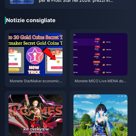
per le Frost Star nel 2026: prezzi in
Turchia, risparmi reali e il verdetto onesto
Notizie consigliate
Monete StarMaker economich
Monete MICO Live MENA dopo
e per le audizioni di Supernova
la v5.2: Le offerte più economi
X 2026 (Sconto del 12-23%)
che del 2026